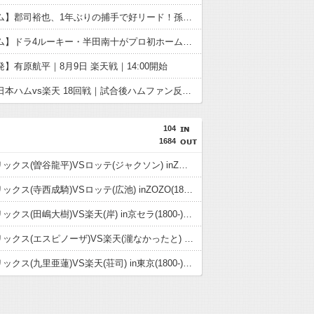
【日本ハム】郡司裕也、1年ぶりの捕手で好リード！孫易磊を2回無失点に導く
【日本ハム】ドラ4ルーキー・半田南十がプロ初ホームラン！！
】有原航平｜8月9日 楽天戦｜14:00開始
【敗戦】日本ハムvs楽天 18回戦｜試合後ハムファン反省会｜8/8
104
1684
08.08 オリックス(曽谷龍平)VSロッテ(ジャクソン) inZOZO(1800-)試合実況記事
08.07 オリックス(寺西成騎)VSロッテ(広池) inZOZO(1800-)試合実況記事
08.06 オリックス(田嶋大樹)VS楽天(岸) in京セラ(1800-)試合実況記事
08.05 オリックス(エスピノーザ)VS楽天(瀧なかったと) in京セラ(1800-)試合実況記事
08.03 オリックス(九里亜蓮)VS楽天(荘司) in東京(1800-)試合実況記事