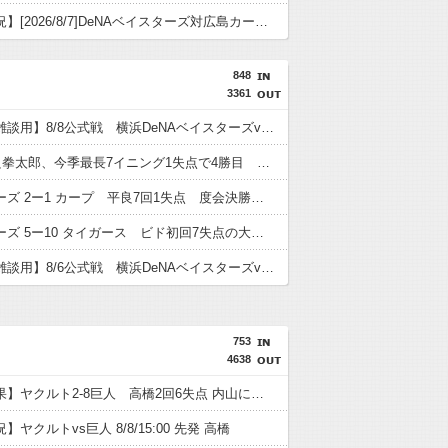
【試合実況】[2026/8/7]DeNAベイスターズ対広島カープ 18:00〜
848
3361
【実況・雑談用】8/8公式戦 横浜DeNAベイスターズvs広島東洋カープ
DeNA平良拳太郎、今季最長7イニング1失点で4勝目 登板数＆先発数も自己最多タイ「残りも頑張りたい」
ベイスターズ 2ー1 カープ 平良7回1失点 度会決勝タイムリー
ベイスターズ 5ー10 タイガース ビド初回7失点の大炎上 度会のタイムリーなど反撃見せるも…負け
【実況・雑談用】8/6公式戦 横浜DeNAベイスターズvs阪神タイガース
753
4638
【試合結果】ヤクルト2-8巨人 高橋2回6失点 内山にタイムリー
ヤクルトvs巨人 8/8/15:00 先発 高橋