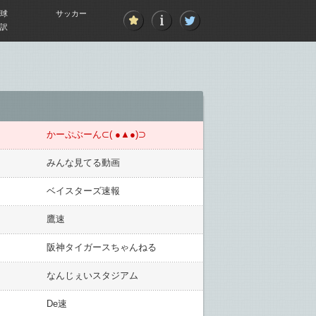
球
サッカー
訳
かーぷぶーん⊂( ●▲●)⊃
みんな見てる動画
ベイスターズ速報
鷹速
阪神タイガースちゃんねる
なんじぇいスタジアム
De速