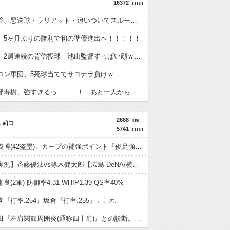
16372
阪神・熊谷、悪送球・ラリアット・追いついてスルーのトリプルコンボ
、5ヶ月ぶりの勝利で初の準優進出へ！！！！！
高橋奎二、2週連続の背信投球 池山監督すっぱい顔ｗｗｗｗ
コン軍団、5死球当ててサヨナラ負けｗ
代打・阿部寿樹、強すぎるっ………！ あと一人から華麗な逆転タイムリー！！
2688
●)⊃
5741
オイシ高義博(42盗塁)←カープの補強ポイント『俊足強打のショート＆広島出身』
【カープ実況】斉藤優汰vs篠木健太郎【広島-DeNA/横浜スタジアム】
(2軍) 防御率4.31 WHIP1.39 QS率40%
『打率.254』坂倉『打率.255』←これ
カープ床田『左肩関節周囲炎(通称四十肩)』との診断。最短での復帰も視野