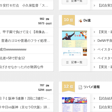
柳町達が代打で６打数５安打６打点 小久保監督「スタメンでもあれぐらい打ってほしいですね」
982
10
De速
5573
可愛すぎるマネージャ、甲子園で負けて泣く【画像あり】
ガルシア、本日2失策。普通のゴロや普通のフライ処理ができない模様
功wwwwwwwww
差+58で貯金12
投げさせなかったのが敗因な件
787
12
ツバメ速報
5294
【試合結果】 8/8 中日 7-1 阪神 5連勝！2回に3連打一挙4点先制、7回1失点マラー4勝目！
【ドラゴンズ実況】8/8 中日vs阪神（京セラD大阪）18:00～先発：マラー【中継:三重テレビ スカイA DAZN他】
【試合実況】