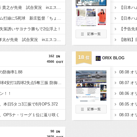
日本ハムVS楽天 加藤 貴之が先発 試合実況 inエスコンF 15:00〜
楽天イーグルス、日ハム打線に5死球 新庄監督「ちょっと多かった。ちょっと考えてもらいたい」
失策誘いサヨナラ勝ちで2位浮上！
【予告先発
日本ハムVS楽天 達 孝太が先発 試合実況 inエスコンF 18:00〜
162
18
ORIX BLOG
4566
防御率1.88
佐々木朗希6回2失点86球4安打1四球2失点5奪三振 防御率4.54
ラン！！
本日5タコ3三振で8月OPS.372
、OPSナ・リーグ１位に返り咲く
98
2976