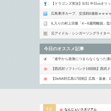
【ドラゴンズ実況】5/31 中日vsオリッ
広島東洋カープ、交流戦6連敗ｗｗｗ
IL入りの村上宗隆「4～6週間離脱」
元アイドル・シンガーソングライター、
今日のオススメ記事
「途中から急激につまらなくなった漫
1
なんじぇいスタジアム