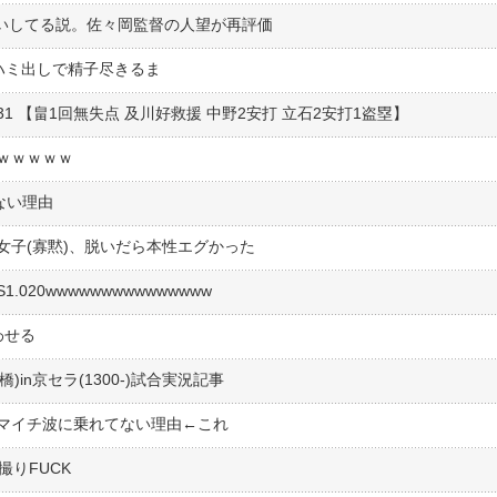
争いしてる説。佐々岡監督の人望が再評価
ハミ出しで精子尽きるま
/31 【畠1回無失点 及川好救援 中野2安打 立石2安打1盗塁】
ｗｗｗｗｗ
ない理由
女子(寡黙)、脱いだら本性エグかった
PS1.020wwwwwwwwwwwwwww
わせる
橋)in京セラ(1300-)試合実況記事
マイチ波に乗れてない理由←これ
撮りFUCK