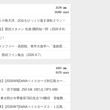
2178
11292
１小島大河、試合をひっくり返す逆転２ラン！
】西武スタメン 先発:隅田知一郎（2026.8.8）
だ！
聖隷クリストファー・高部陸、青学大進学へ「進路変更はありません」
西武ファン集合（2026.8.7）
1021
5175
【試合実況】[2026/8/8]DeNAベイスターズ対広島カープ 18:00〜
３・宮下朝陽 .250 5本 18打点 OPS.689
DeNA平良拳太郎が今季最長7回1失点で4勝目 登板数＆先発数も自己最多タイ「残りも頑張りたい」シーズン完走宣言
【試合結果】[2026/8/7]DeNAベイスターズ２－１広島カープ カード初戦を競り勝ち！