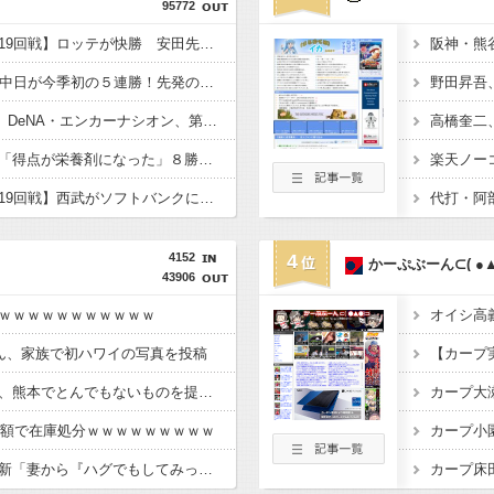
95772
【ロッテ対オリックス19回戦】ロッテが快勝 安田先制２点二塁打、ソトは１５号２ラン 初回一挙４点 ジャクソンは三塁踏ませず７回０封８勝目
【阪神対中日18回戦】中日が今季初の５連勝！先発のマラーが７回１失点＆２点三塁打と獅子奮迅 最大２０あった借金は１３に
野田昇吾
【DeNA対広島17回戦】DeNA・エンカーナシオン、第7号同点ソロホームラン！！！！！！！！！！！！！！！
【巨人】橋上監督代行「得点が栄養剤になった」８勝目の竹丸和幸たたえる「悩んだ」５番・笹原操希が的中…一問一答
楽天ノー
【西武対ソフトバンク19回戦】西武がソフトバンクに逆転勝ちで2位浮上！連敗は3でストップ 8回2死松本裕から小島が5号逆転V弾 隅田7回1失点粘投 篠原2勝目 甲斐野13S
4152
4
かーぷぶーん⊂( ●▲
43906
ｗｗｗｗｗｗｗｗｗｗｗ
)ちゃん、家族で初ハワイの写真を投稿
【画像】へずまりゅう、熊本でとんでもないものを提供してしまい大炎上ｗｗｗｗｗ
カープ大瀬良
、半額で在庫処分ｗｗｗｗｗｗｗｗｗ
カープ小園
佐藤二朗さん、Ｘを更新「妻から『ハグでもしてみっか』と言われました」ｗｗｗｗ