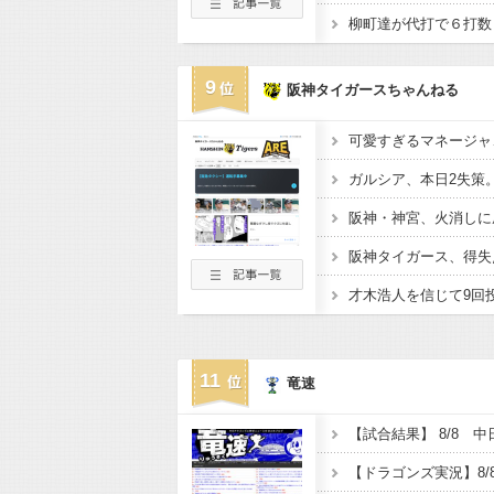
9
阪神タイガースちゃんねる
阪神・神宮、火消しに成
阪神タイガース、得失点
才木浩人を信じて9回
11
竜速