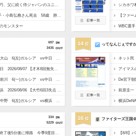
井端弘和さんの長男・巧、父に続く侍ジャパンのユニホームへ、中日・小池コーチ次男の樹里とともに『U15侍ジャパン』に選出
シカホワ
【訃報】元中日1位投手・小島弘務さん死去 58歳 肺がん 浜松修学舎高の監督を務めていた2025年11月に脳梗塞で倒れる
【ファーム
のモンスター
697
14
ってなんじぇです
3435
【阪神スタメン】5(一)大山 6(左)ガルシア vs中日 2026/08/08
【試合結果】阪神vs中日 2026/08/07 【才木8回無失点 佐藤1安打2打点1HR】
【阪神スタメン】5(左)前川 6(一)ガルシア vs中日 2026/08/07
De宮下朝
【試合結果】阪神vs横浜 2026/08/06 【大竹6回3失点 ガルシア2安打3打点1HR 森下1安打2打点 近本2安打1打点 大山＆高寺1安打1打点 中野2安打 】
【阪神スタメン】2(二)中野 6(左)ガルシア vs横浜 【17:45試合開始予定】 2026/08/06
334
16
ファイターズ王国
5229
日ハム新庄監督、試合終了後5分後に帰路 今季9度目の完封負け