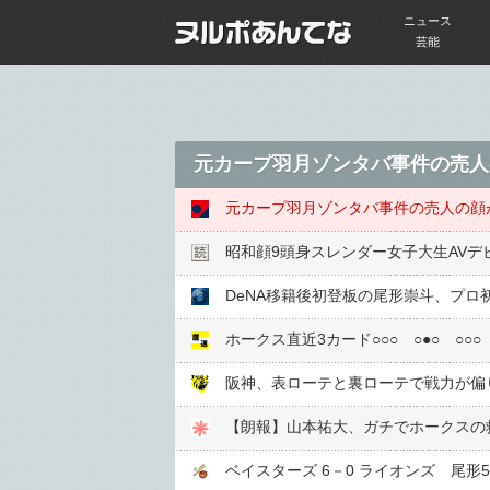
ニュース
芸能
元カープ羽月ゾンタバ事件の売人
元カープ羽月ゾンタバ事件の売人の顔
昭和顔9頭身スレンダー女子大生AVデ
DeNA移籍後初登板の尾形崇斗、プロ
ホークス直近3カード○○○ ○●○ ○○○
阪神、表ローテと裏ローテで戦力が偏
【朗報】山本祐大、ガチでホークスの
ベイスターズ 6－0 ライオンズ 尾