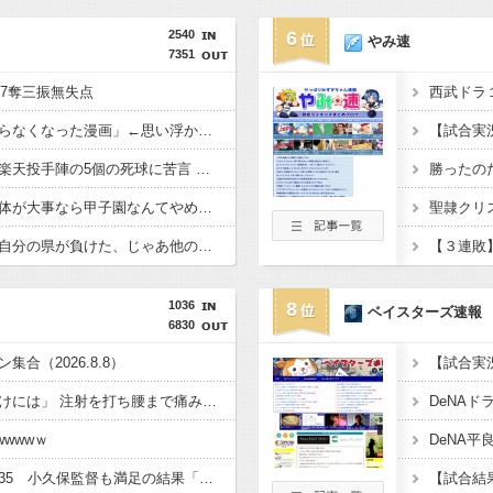
2540
6
やみ速
7351
安打7奪三振無失点
西武ドラ
「途中から急激につまらなくなった漫画」←思い浮かべた作品
【試合実況
日本ハム・新庄監督 楽天投手陣の5個の死球に苦言 「ちょっと多かった。ちょっと考えてもらいたい」
勝ったの
江本孟紀「そんなにお体が大事なら甲子園なんてやめちゃえばいい」
九州人「あ、甲子園で自分の県が負けた、じゃあ他の九州の県を応援しよう」←これ
【３連敗】
1036
8
ベイスターズ速報
6830
合（2026.8.8）
山本恵大「今を逃すわけには」 注射を打ち腰まで痛み爆弾を抱えてプレーしていた模様
DeNAドラ
wwwｗ
ホークス優勝マジック35 小久保監督も満足の結果「めちゃくちゃ大きい。向こうは3連勝狙いに来ているでしょうから」