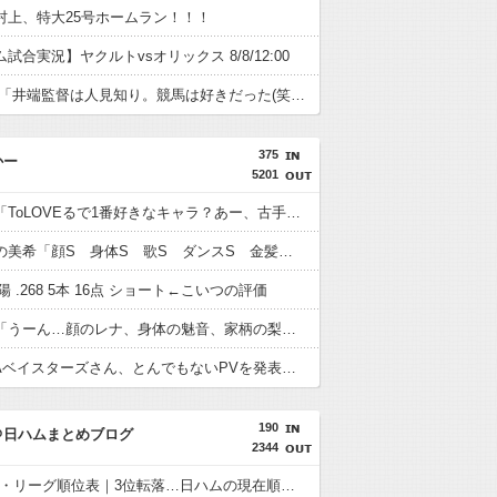
村上、特大25号ホームラン！！！
試合実況】ヤクルトvsオリックス 8/8/12:00
WBC選手「井端監督は人見知り。競馬は好きだった(笑)」
375
かー
5201
ネット民「ToLOVEるで1番好きなキャラ？あー、古手川かな笑(嘘、本当は美柑w)」????これ
アイマスの美希「顔S 身体S 歌S ダンスS 金髪だが茶髪オプション付き」←これ
陽 .268 5本 16点 ショート←こいつの評価
前原圭一「うーん…顔のレナ、身体の魅音、家柄の梨花、性格の詩音かぁ…」
横浜DeNAベイスターズさん、とんでもないPVを発表してしまうwwwwwwwwwwww
190
＠日ハムまとめブログ
2344
【8/8】パ・リーグ順位表｜3位転落…日ハムの現在順位がこちら