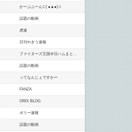
かーぷぶーん⊂( ●▲●)⊃
話題の動画
虎速
日刊やきう速報
ファイターズ王国＠日ハムまとめブログ
話題の動画
ってなんじぇですかー
FANZA
ORIX BLOG
ポリー速報
話題の動画