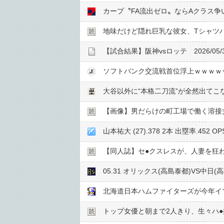
カープ〝FA流出ゼロ〟ならAクラス
地味だけど隠れ巨乳な彼女、Tシャツ
【試合結果】阪神vsロッテ 2026/05
ソフトバンク交流戦首位浮上ｗｗｗｗ
大谷以外に“本格二刀流”が全然出てこ
【画像】男だらけの町工場で働く溶接
山本祐大 (27).378 2本 出塁率.452 O
【同人誌】セ●︎クスレスが、人妻を狂
05.31 オリックス(高島泰都)VS中日(高
北海道日本ハムファイターズが今年イ
トップ女優と朝まで2人きり、生々ハ●︎