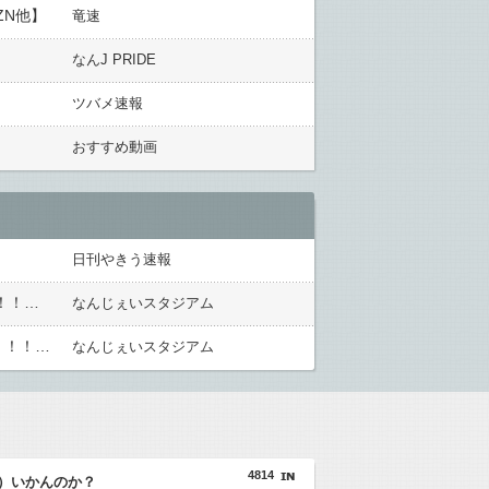
ZN他】
竜速
なんJ PRIDE
ツバメ速報
おすすめ動画
日刊やきう速報
【西武対ソフトバンク19回戦】西武ドラ1小島、第5号逆転2ランホームラン！！！！！！！！！！！！！！！！！！！
なんじぇいスタジアム
【DeNA対広島17回戦】広島・坂倉、DeNA・中川虎大から第11号勝ち越しソロホームラン！！！！！！！！！！！！！！！！！
なんじぇいスタジアム
4814
）いかんのか？