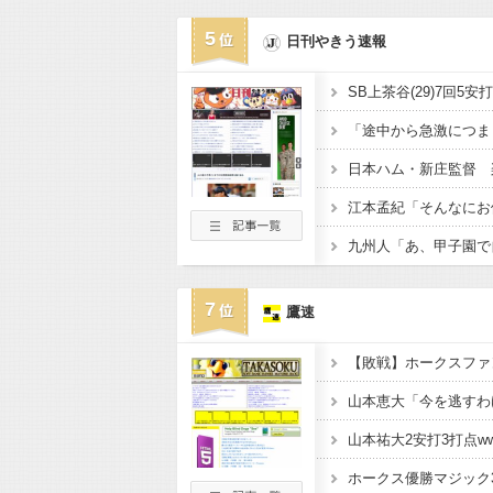
5
日刊やきう速報
SB上茶谷(29)7回5
7
鷹速
【敗戦】ホークスファン集
山本祐大2安打3打点ww