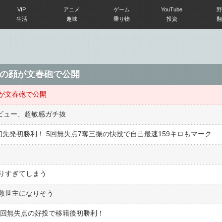
VIP
アニメ
ゲーム
YouTube
野
生活
趣味
乗り物
投資
翻
の顔が文春砲で公開
が文春砲で公開
ビュー、超敏感ガチ抜
初先発初勝利！ 5回無失点7奪三振の快投で自己最速159キロもマーク
りすぎてしまう
救世主になりそう
形5回無失点の好投で移籍後初勝利！