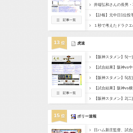
１秒で考えたドラクエ
13
虎速
15
ポリー速報