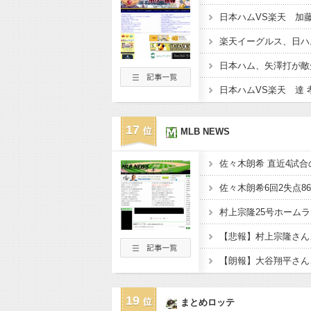
日本ハム、矢澤打が敵
17
MLB NEWS
佐々木朗希 直近4試合の
村上宗隆25号ホーム
【悲報】村上宗隆さん、
【朗報】大谷翔平さん
19
まとめロッテ