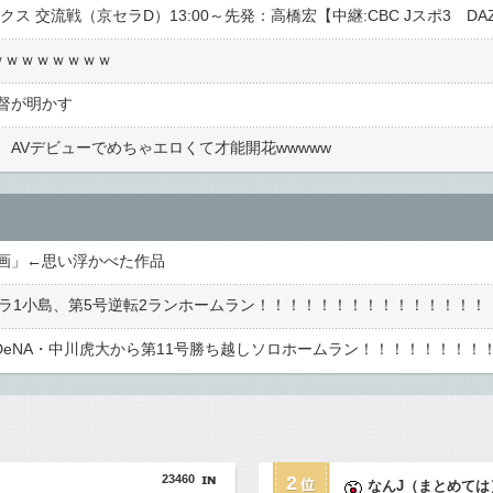
クス 交流戦（京セラD）13:00～先発：高橋宏【中継:CBC Jスポ3 DA
ｗｗｗｗｗｗｗｗ
監督が明かす
AVデビューでめちゃエロくて才能開花wwwww
画」←思い浮かべた作品
23460
2
なんJ（まとめては