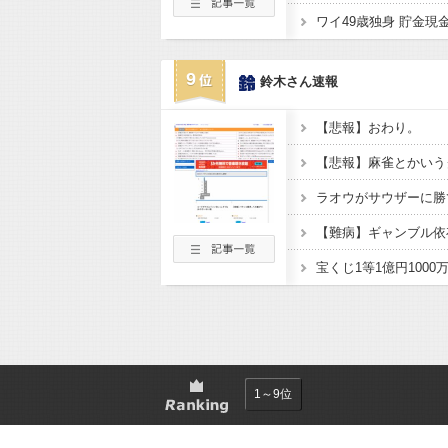
9
鈴木さん速報
【悲報】おわり。
【悲報】麻雀とかいう
ラオウがサウザーに勝
【難病】ギャンブル依
1～9位