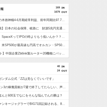
169
速報
1679
米穀商社の木徳神糧4-6月期経常利益、前年同期比97.7％減の0.7億円に減益
【消費減税】日本の社会保障、岐路に 財源5兆円見通し立たず
【米国株】SpaceXってIPOの時よりもう低いんか？？FANGは握り続けるべき？
【米国株】米SP500が最高値も円高でオルカン・SP500投信の含み益減
【IT/ネット】中国企業Zbtlink製ルーター20機種にバックドア、外部から完全制御のおそれ
40
24
ガンダム公式「ZZは見なくていいです」
eダンバイン3の稼働貢献が7週で終了してたらしい、声デカかった信者達はとっくにパチンコ止めてんのかな？
ほんと600玉でなにをそんな悩んでんの勝は？
宮城のファンキージャグラーでBIG71回記録される、8時開店にしてもバケモノ