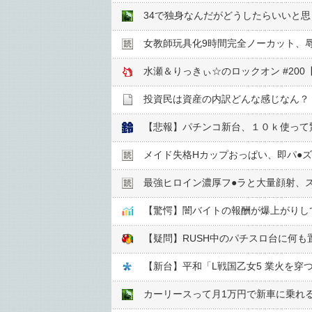
34で独身なんだがどうしたらいいと
女教師玩具化9時間完全ノーカット、
水瀬＆りっきぃ☆のロックオン #20
投資民は資産の内訳どんな感じなん？
【悲報】パチンコ新台、１０ｋ使って
メイド失格Hカップおっぱい、即パ●︎
最強ヒロイン濃厚フ●︎ラと大量顔射、
【驚愕】闇バイトの報酬が爆上がりし
【疑問】RUSH中のパチスロ台に何
カーリースって月1万円で新車に乗れ