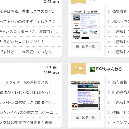
2443
スロッターさん「優遇冷遇はある。理由はスマスロだから、これだけで十分なんだよね」
ってヤバいの多すぎじゃね？？？
L戦国乙女5で456をツモったスロッターさん、本能寺が下振れまくってツラそう
リラがいた←これマジ！？
昨日打ったアイムなんですけど…これ設定いくつなんですかね？
853
4
FX2ちゃんねる
1410
【実戦報告】Lストリートファイター6の評判まとめ！ヤレる感が微妙！？もう稼働貢献週の予想をするユーザーも！？
Lからくりサーカス2は筐体がアレじゃなければもっと稼働するのか？
【悲報】82歳無職さん、パチンコ代欲しさに白タク行為→高校生を乗せるも値切られた挙句警察に相談されて逮捕
Lパチスロ 革命機ヴァルヴレイヴ2の公式スマホゲームアプリが配信開始！アプリ独自のミニゲームも搭載されている模様
パチンコ業界、経営法人数は10年間で半減するも総売上高は12兆超え、黒字企業割合はコロナ前の水準に回復