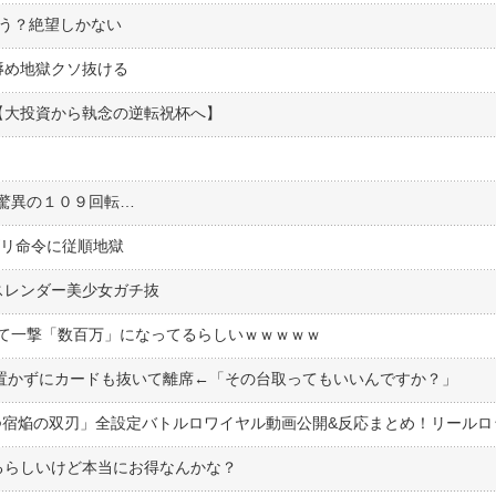
思う？絶望しかない
辱め地獄クソ抜ける
0【大投資から執念の逆転祝杯へ】
驚異の１０９回転…
ズリ命令に従順地獄
スレンダー美少女ガチ抜
て一撃「数百万」になってるらしいｗｗｗｗｗ
も置かずにカードも抜いて離席←「その台取ってもいいんですか？」
るらしいけど本当にお得なんかな？