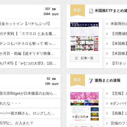
337
6
米国株ETFまとめ
1584
黄金カットイン【パチらぶっ!!】
ジャスティン翔の新台ガチ実戦【「スマスロ とある魔術の禁書目録2」初打ちでぶっ壊した結果】
美男ですか？ #29【パチンコもパチスロも斬って 斬って 斬りまくれ!!】
青春自由ぱち切符 #27か月目・前編【超ギリギリ映像にチャンネル存続の危機!? ご視聴はお早めに。】
神谷玲子の新台は神ぱち!? #75【「e七つの大罪3」1回転で大当たり＝速さが段違い！渾身のRUSHに神谷が挑む！！】
52
8
激熱まとめ速報
190
【悲報】海外仮想通貨取引所Bitgetが日本撤退のお知らせ・・・
【悲報】
れたな・・・
【悲報】ショートスリーパー堀大輔さん、ロングしたドル円が為替介入でロスカットされ大損失・・・
【画像】
157円に。介入きた？