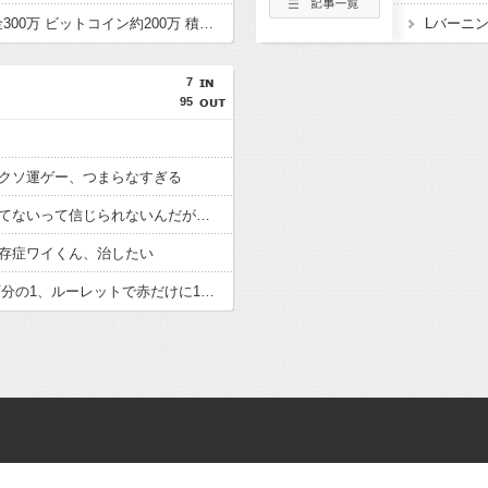
ワイ49歳独身 貯金現金300万 ビットコイン約200万 積み立て保険150万 ローン月15万←こいつ
Lバーニ
7
95
クソ運ゲー、つまらなすぎる
てないって信じられないんだが…
存症ワイくん、治したい
宝くじ1等1億円1000万分の1、ルーレットで赤だけに1万円賭けて13連勝（8192万円）する確率2888分の1ｗ