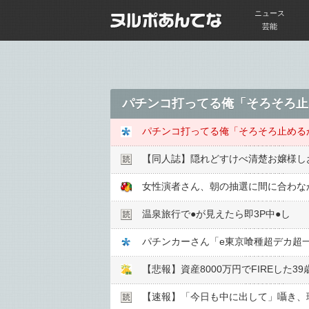
ニュース
芸能
【同人誌】隠れどすけべ清楚お嬢様し
女性演者さん、朝の抽選に間に合わな
温泉旅行で●︎が見えたら即3P中●︎し
パチンカーさん「e東京喰種超デカ超一
【悲報】資産8000万円でFIREした
【速報】「今日も中に出して」囁き、