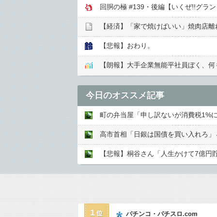
回胴の極 #139・後編【いくぜ!!グラ
【経済】「家で焼けばいい」焼肉店離
【悲報】おわり。
【朗報】大手企業無能平社員ぼく、何
今日のオススメ記事
町の弁当屋「申し訳ないが消費税1%
高市首相「日銀は国債を買い入れろ」
【悲報】桐谷さん「人生かけて7億円
1
パチンコ・パチスロ.com