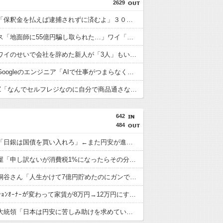
2629
偽警察官「保釈金を払えば逮捕されずに済むよ」３０代男性が1342万円だまし取られる
積水ハウス「地面師に55億円騙し取られた…」ワイ「はえーかわいそう…会社滅茶苦茶やろなぁ」
【悲報】ワイのせいで会社を辞めた新人が「3人」もいたことが発覚ｗｗｗｗｗ
【悲報】Googleのエンジニア「AIで仕事がつまらなくなった」
【悲報】Z「なんでセルフレジなのに自分で商品通さないといけないんだ」
642
484
高市首相「日銀は国債を買い入れろ」←また円安が進行するやん
町の弁当屋「申し訳ないが消費税1%になったらその分商品代を値上げするわ」
【悲報】桐谷さん「人生かけて7億円貯めたのにガンで死ぬかも。もっと素直に遊べばよかった。」
住民「ﾏﾝｼｮﾝｵｰﾅｰが変わって家賃が8万円→12万円にすると言われた、とてもじゃないけど払えない。」
トランプ大統領「日本は円安に苦しみ助けを求めていた、真珠湾攻撃を除けば、日本はずっと良くしてくれている。」