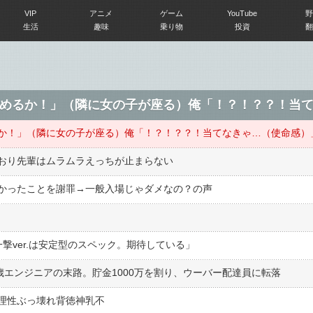
VIP
アニメ
ゲーム
YouTube
野
生活
趣味
乗り物
投資
翻
おり先輩はムラムラえっちが止まらない
かったことを謝罪→一般入場じゃダメなの？の声
撃ver.は安定型のスペック。期待している」
39歳エンジニアの末路。貯金1000万を割り、ウーバー配達員に転落
理性ぶっ壊れ背徳神乳不