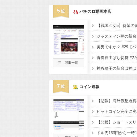
5
パチスロ動画本店
【戦国乙女5】待望の
7
コイン速報
ビットコイン完全に廃
ドル円163円から一時