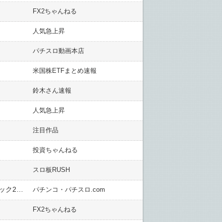
FX2ちゃんねる
人気急上昇
パチスロ動画本店
米国株ETFまとめ速報
鈴木さん速報
人気急上昇
注目作品
投資ちゃんねる
スロ板RUSH
【新台】平和「L戦国乙女5 業火を穿つ宿焔の双刃」全設定バトルロワイヤル動画公開&反応まとめ！リールロック2段階とみせかけてのフリーズはセンス感じるなｗｗ
パチンコ・パチスロ.com
FX2ちゃんねる