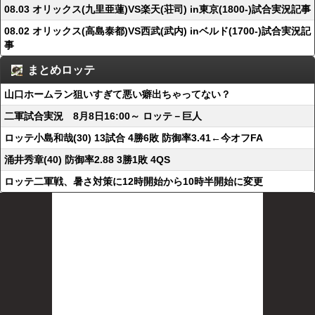
08.03 オリックス(九里亜蓮)VS楽天(荘司) in東京(1800-)試合実況記事
08.02 オリックス(高島泰都)VS西武(武内) inベルド(1700-)試合実況記
事
まとめロッテ
山口ホームラン狙いすぎて悪い癖出ちゃってない？
二軍試合実況 8月8日16:00～ ロッテ－巨人
ロッテ小島和哉(30) 13試合 4勝6敗 防御率3.41←今オフFA
涌井秀章(40) 防御率2.88 3勝1敗 4QS
ロッテ二軍戦、暑さ対策に12時開始から10時半開始に変更