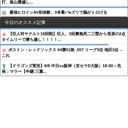
打、板山勝越し...
最強ヒロインAV初体験、3本番パ●︎ズリで脳がトロける
今日のオススメ記事
【巨人対ヤクルト18回戦】巨人、3回裏無死二三塁から笹原の2点
タイムリーで勝ち越し！！！！...
ボストン・レッドソックス 64勝51敗 .557 リーグ3位 地区3位 ←
これ
【ドラゴンズ実況】8/8 中日vs阪神（京セラD大阪）18:00～先
発：マラー【中継:三重...