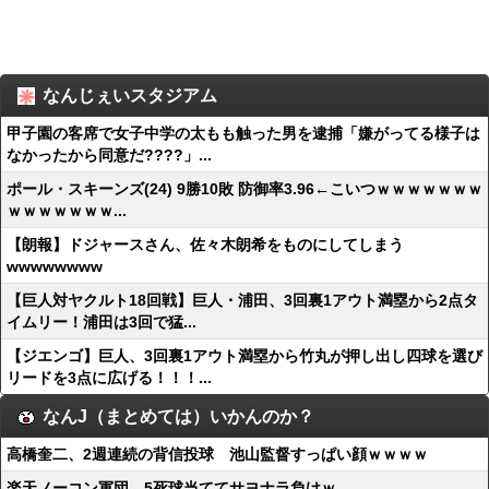
なんじぇいスタジアム
甲子園の客席で女子中学の太もも触った男を逮捕「嫌がってる様子は
なかったから同意だ????」...
ポール・スキーンズ(24) 9勝10敗 防御率3.96←こいつｗｗｗｗｗｗｗ
ｗｗｗｗｗｗｗ...
【朗報】ドジャースさん、佐々木朗希をものにしてしまう
wwwwwwww
【巨人対ヤクルト18回戦】巨人・浦田、3回裏1アウト満塁から2点タ
イムリー！浦田は3回で猛...
【ジエンゴ】巨人、3回裏1アウト満塁から竹丸が押し出し四球を選び
リードを3点に広げる！！！...
なんJ（まとめては）いかんのか？
高橋奎二、2週連続の背信投球 池山監督すっぱい顔ｗｗｗｗ
楽天ノーコン軍団、5死球当ててサヨナラ負けｗ