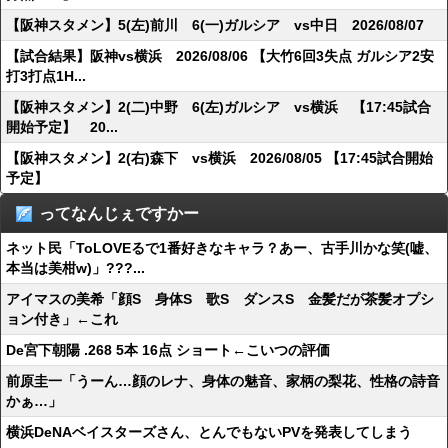
【阪神スタメン】5(左)前川 6(一)ガルシア vs中日 2026/08/07
【試合結果】阪神vs横浜 2026/08/06 【大竹6回3失点 ガルシア2安
打3打点1H...
【阪神スタメン】2(二)中野 6(左)ガルシア vs横浜 【17:45試合
開始予定】 20...
【阪神スタメン】2(右)森下 vs横浜 2026/08/05 【17:45試合開始
予定】
ってなんじぇですかー
ネット民「ToLOVEるで1番好きなキャラ？あー、古手川かな笑(嘘、
本当は美柑w)」???...
アイマスの美希「顔S 身体S 歌S ダンスS 金髪だが茶髪オプシ
ョン付き」←これ
De宮下朝陽 .268 5本 16点 ショート←こいつの評価
前原圭一「うーん…顔のレナ、身体の魅音、家柄の梨花、性格の詩音
かぁ…」
横浜DeNAベイスターズさん、とんでもないPVを発表してしまう