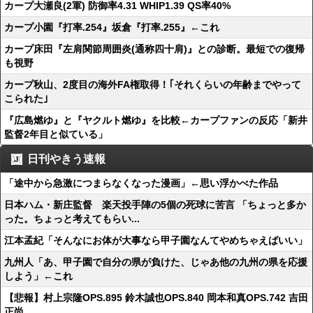
カープ大瀬良(2軍) 防御率4.31 WHIP1.39 QS率40%
カープ小園『打率.254』坂倉『打率.255』←これ
カープ床田『左肩関節周囲炎(通称四十肩)』との診断。最短での復帰
も視野
カープ秋山、2度目の海外FA権取得！｢それくらいの年齢までやって
こられた｣
『広島燃ゆ』と『ヤクルト燃ゆ』を比較←カープファンの反応「新井
監督2年目と似ている」
日刊やきう速報
「途中から急激につまらなくなった漫画」←思い浮かべた作品
日本ハム・新庄監督 楽天投手陣の5個の死球に苦言 「ちょっと多か
った。ちょっと考えてもらい...
江本孟紀「そんなにお体が大事なら甲子園なんてやめちゃえばいい」
九州人「あ、甲子園で自分の県が負けた、じゃあ他の九州の県を応援
しよう」←これ
【悲報】村上宗隆OPS.895 鈴木誠也OPS.840 岡本和真OPS.742 吉田
正尚...