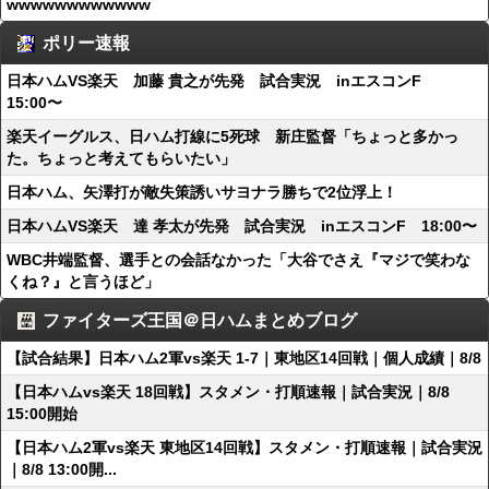
wwwwwwwwwwww
ポリー速報
日本ハムVS楽天 加藤 貴之が先発 試合実況 inエスコンF
15:00〜
楽天イーグルス、日ハム打線に5死球 新庄監督「ちょっと多かっ
た。ちょっと考えてもらいたい」
日本ハム、矢澤打が敵失策誘いサヨナラ勝ちで2位浮上！
日本ハムVS楽天 達 孝太が先発 試合実況 inエスコンF 18:00〜
WBC井端監督、選手との会話なかった「大谷でさえ『マジで笑わな
くね？』と言うほど」
ファイターズ王国＠日ハムまとめブログ
【試合結果】日本ハム2軍vs楽天 1-7｜東地区14回戦｜個人成績｜8/8
【日本ハムvs楽天 18回戦】スタメン・打順速報｜試合実況｜8/8
15:00開始
【日本ハム2軍vs楽天 東地区14回戦】スタメン・打順速報｜試合実況
｜8/8 13:00開...