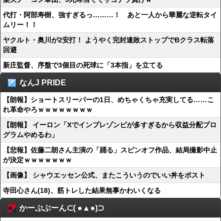
代打・阿部寿樹、強すぎるっ………！ あと一人から華麗な逆転タイ
ムリー！！
ヤクルト・奥川が2安打！ ようやく完封連敗ストップでBクラス転落
回避
新庄監督、序盤で3個目の死球に「3本指」を立てる
なんJ PRIDE
【朗報】ショートスリーパーの1日、めちゃくちゃ充実してる……こ
れ革命やろｗｗｗｗｗｗｗｗ
【朗報】 イーロン「Xでインプレゾンビが多すぎるから収益分配プロ
グラムやめるわ」
【悲報】佐藤二朗さん主演の「踊る」スピンオフ作品、結局撮影中止
が決定ｗｗｗｗｗｗｗ
【画像】 シャウエッセン公式、またこういうのでいい丼をポスト
寺田心さん(18)、筋トレした結果無事かわいくなる
かーぷぶーん⊂( ●▲●)⊃