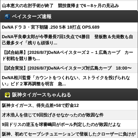
山本恵大の右肘手術が終了 競技復帰まで6～8ヶ月の見込み
ベイスターズ速報
DeNAドラ３・宮下朝陽 .250 5本 18打点 OPS.689
DeNA平良拳太郎が今季最長7回1失点で4勝目 登板数＆先発数も自
己最多タイ「残りも頑張り...
【試合結果】[2026/8/7]DeNAベイスターズ２－１広島カープ カー
ド初戦を競り勝ち...
【試合実況】[2026/8/7]DeNAベイスターズ対広島カープ 18:00〜
DeNA相川監督「カウントをつくれない、ストライクを投げられな
い」ビド２軍再調整を明言 急...
阪神タイガースちゃんねる
阪神タイガース、得失点差+58で貯金12
才木浩人を信じて9回投げさせなかったのが敗因な件
9回ドリスの逆玉を球審嶋田がボール判定したのが敗因だよな
阪神、初めてセーブシチュエーションで登板したクローザーに負けが