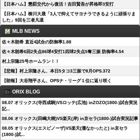
【日本ハム】懲罰交代から復活！吉田賢吾が昇格即3安打
【日本ハム】柳川大晟「3人で抑えてサヨナラできるように頑張りま
した」9回を三者凡退
MLB NEWS
佐々木朗希 直近4試合の防御率1.88
佐々木朗希6回2失点86球4安打1四球2失点5奪三振 防御率4.54
村上宗隆25号ホームラン！！
【悲報】村上宗隆さん、本日5タコ3三振で8月OPS.372
【朗報】大谷翔平さん、OPSナ・リーグ１位に返り咲く
ORIX BLOG
08.07 オリックス(寺西成騎)VSロッテ(広池) inZOZO(1800-)試合実況
記...
08.06 オリックス(田嶋大樹)VS楽天(岸) in京セラ(1800-)試合実況記事
08.05 オリックス(エスピノーザ)VS楽天(瀧なかったと) in京セラ
(1800-)試...