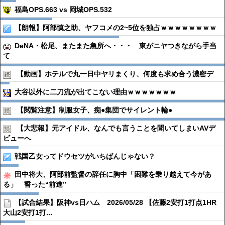
福島OPS.663 vs 岡城OPS.532
【朗報】阿部慎之助、ヤフコメの2~5位を独占ｗｗｗｗｗｗｗｗ
DeNA・松尾、またまた急所へ・・・ 東がニヤつきながら手当
て
【動画】ホテルで丸一日中ヤリまくり、何度も求め合う濃密デ
大谷以外に二刀流が出てこない理由ｗｗｗｗｗｗｗ
【閲覧注意】制服女子、痴●︎集団でサイレント輪●︎
【大悲報】元アイドル、なんでも言うことを聞いてしまいAVデ
ビューへ
戦国乙女ってドウセツがいちばんじゃない？
田中将大、阿部前監督の辞任に胸中「困難を乗り越えて今があ
る」 誓った“前進”
【試合結果】阪神vs日ハム 2026/05/28 【佐藤2安打1打点1HR
大山2安打1打...