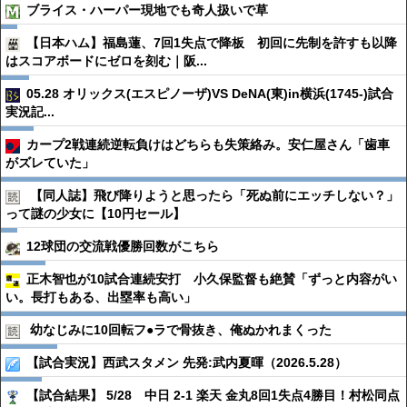
ブライス・ハーパー現地でも奇人扱いで草
【日本ハム】福島蓮、7回1失点で降板 初回に先制を許すも以降
はスコアボードにゼロを刻む｜阪...
05.28 オリックス(エスピノーザ)VS DeNA(東)in横浜(1745-)試合
実況記...
カープ2戦連続逆転負けはどちらも失策絡み。安仁屋さん「歯車
がズレていた」
【同人誌】飛び降りようと思ったら「死ぬ前にエッチしない？」
って謎の少女に【10円セール】
12球団の交流戦優勝回数がこちら
正木智也が10試合連続安打 小久保監督も絶賛「ずっと内容がい
い。長打もある、出塁率も高い」
幼なじみに10回転フ●︎ラで骨抜き、俺ぬかれまくった
【試合実況】西武スタメン 先発:武内夏暉（2026.5.28）
【試合結果】 5/28 中日 2-1 楽天 金丸8回1失点4勝目！村松同点