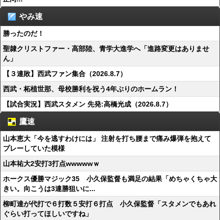
やみ速
勝ったのだ！
聖隷クリストファー・高部陸、青学大進学へ「進路変更はありませ
ん」
【３連敗】西武ファン集合（2026.8.7）
西武・柘植世那、母校勝利を祝う4年ぶりのホームラン！
【試合実況】西武スタメン 先発:高橋光成（2026.8.7）
鷹速
山本恵大「今を逃すわけには」 注射を打ち腰まで痛み爆弾を抱えて
プレーしていた模様
山本祐大2安打3打点wwwwwｗ
ホークス優勝マジック35 小久保監督も満足の結果「めちゃくちゃ大
きい。向こうは3連勝狙いに...
柳町達が代打で６打数５安打６打点 小久保監督「スタメンでもあれ
ぐらい打ってほしいですね」