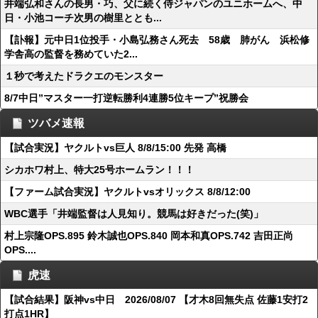
井端弘和さんの長男・巧、父に続く侍ジャパンのユニホームへ、中
日・小池コーチ次男の樹里ととも...
【訃報】元中日1位投手・小島弘務さん死去 58歳 肺がん 浜松修
学舎高の監督を務めていた2...
１秒で考えたドラクエのモンスター
8/7中日”マスター一打逆転勝利4連勝5位キープ”祝勝会
ツバメ速報
【試合実況】ヤクルトvs巨人 8/8/15:00 先発 高橋
シカホワ村上、特大25号ホームラン！！！
【ファーム試合実況】ヤクルトvsオリックス 8/8/12:00
WBC選手「井端監督は人見知り。競馬は好きだった(笑)」
村上宗隆OPS.895 鈴木誠也OPS.840 岡本和真OPS.742 吉田正尚
OPS....
虎速
【試合結果】阪神vs中日 2026/08/07 【才木8回無失点 佐藤1安打2
打点1HR】