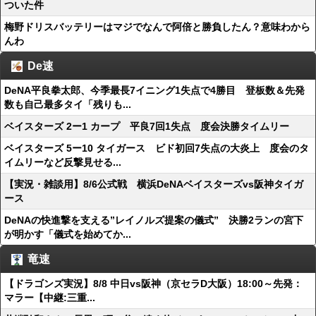
ついた件
梅野ドリスバッテリーはマジでなんで阿倍と勝負したん？意味わから
んわ
De速
DeNA平良拳太郎、今季最長7イニング1失点で4勝目 登板数＆先発
数も自己最多タイ「残りも...
ベイスターズ 2ー1 カープ 平良7回1失点 度会決勝タイムリー
ベイスターズ 5ー10 タイガース ビド初回7失点の大炎上 度会のタ
イムリーなど反撃見せる...
【実況・雑談用】8/6公式戦 横浜DeNAベイスターズvs阪神タイガ
ース
DeNAの快進撃を支える”レイノルズ提案の儀式” 決勝2ランの宮下
が明かす「儀式を始めてか...
竜速
【ドラゴンズ実況】8/8 中日vs阪神（京セラD大阪）18:00～先発：
マラー【中継:三重...