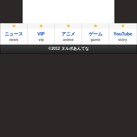
ニュース
VIP
アニメ
ゲーム
YouTube
news
vip
anime
game
story
©2012
ヌルポあんてな