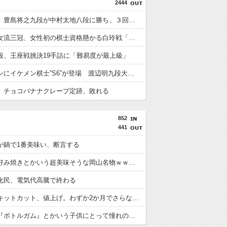
2444
【棋王戦】豊島将之九段が中村太地八段に勝ち、３回戦進出
西山朋佳女流三冠、女性初の棋士資格懸かる白玲戦「今まで通りに」
段、王座戦挑決19手詰に「難易度が最上級」
女性セブンにイケメン棋士”S6”が登場 渡辺明九段大激怒????????????
】チョコバナナクレープ定跡、敗れる
852
441
が鍋で1番美味い、断言する
牡蠣のお好み焼きとかいう超美味そうな岡山名物ｗｗｗｗ
化民、電気代高騰で終わる
【朗報】キットカット、値上げ。わずか2か月でさらなる値上げ
【画像】『ボトルガム』とかいう子供にとって憧れの食い物ｗｗｗｗｗ