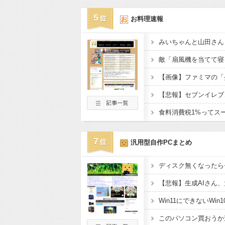
5
お料理速報
7
汎用型自作PCまとめ
Win11にできないWin