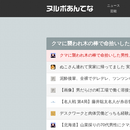
ニュース
芸能
クマに襲われ木の棒で命拾いした
クマに襲われ木の棒で命拾いした男性
ぬこさん連れて実家に帰ってました 
泥酔後輩、全裸でデレデレ、ツンツン
【画像】男だらけの町工場で働く溶接
デスクワークと肉体労働どっちも経験
【北海道】山菜採りの70代男性にク