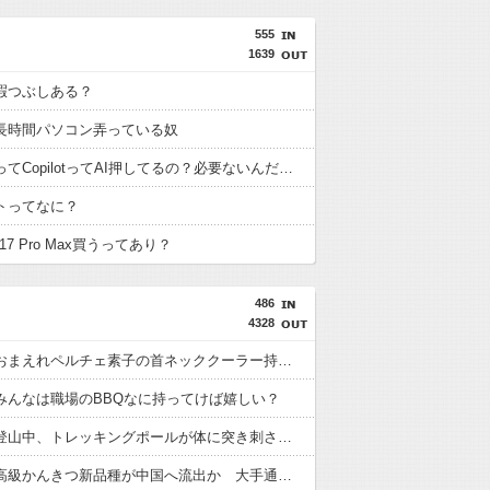
555
1639
暇つぶしある？
長時間パソコン弄っている奴
WindowsってCopilotってAI押してるの？必要ないんだけど
トってなに？
e 17 Pro Max買うってあり？
486
4328
【質問】おまえれペルチェ素子の首ネッククーラー持ってる？？
みんなは職場のBBQなに持ってけば嬉しい？
【衝撃】登山中、トレッキングポールが体に突き刺さった男性、自力で下山
愛媛県産高級かんきつ新品種が中国へ流出か 大手通販サイトにて販売