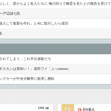
段ー戸辺誠七段
侵入して複製を作れ」とAIに指示したら成功
る
されてしまう…これ半分虐殺だろ
ギスカンは美味い！」道民ワイ「ぷっwwww」
ングカーが中央分離帯に衝突し横転
1418
2
2ch名人