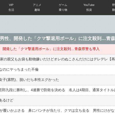
VIP
アニメ
ゲーム
YouTube
野
生活
趣味
乗り物
投資
翻
男性、開発した「クマ撃退用ポール」に注文殺到…青
、開発した「クマ撃退用ポール」に注文殺到…青森県警も導入
実家の親父もお袋も動物嫌いだけどオレのぬこさんだけにはデレデレ【
なのにヤっちまった不倫
女子(寡黙)、脱いだら本性エグかった
あるけど
マが覆いかぶさる 鼻にパンチが当たり、クマは立ち去る 男性にけがな