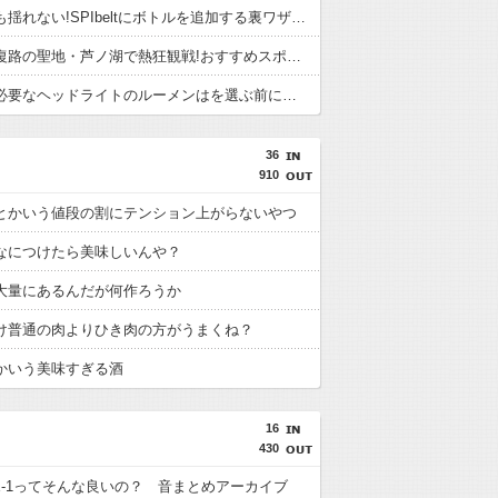
大容量でも揺れない!SPIbeltにボトルを追加する裏ワザで後悔しないために。走る前の確認
箱根駅伝復路の聖地・芦ノ湖で熱狂観戦!おすすめスポットと防を選ぶ前に。履き心地と失敗しやす
夜ランに必要なヘッドライトのルーメンはを選ぶ前に。履き心地と失敗しやすい点
36
910
とかいう値段の割にテンション上がらないやつ
なにつけたら美味しいんや？
大量にあるんだが何作ろうか
け普通の肉よりひき肉の方がうまくね？
かいう美味すぎる酒
16
430
CE-1ってそんな良いの？ 音まとめアーカイブ