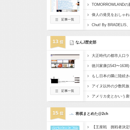
13
なんJ歴史部
アイヌ以外の少数民族
アメリカ史とかいう唐突
15
将棋まとめた@2ch