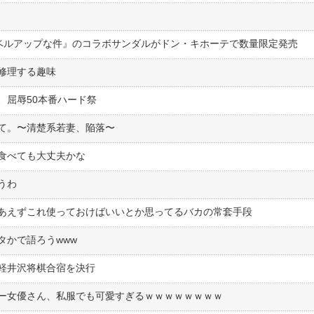
けレベルアップな件』のコラボサンダルがドン・キホーテで数量限定発売
修理する趣味
、屈辱50本番ハード祭
て。〜清楚系若妻、陥落〜
食べても大丈夫かな
うわ
あえずこれ使っておけばいいとか思ってるバカの常套手段
タかで語ろうwww
軽井沢将棋合宿を決行
ー女優さん、私服でも可愛すぎるｗｗｗｗｗｗｗｗ