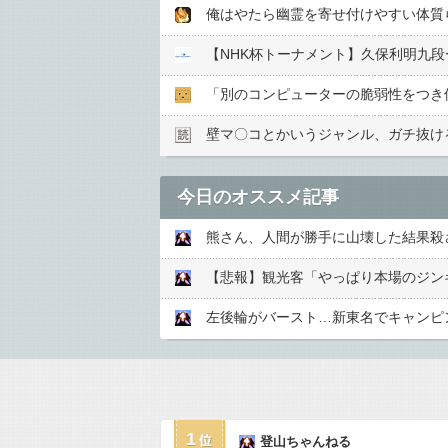
【NHK杯トーナメント】久保利明九
「別のコンピューターの脆弱性をつき
壁マ〇コとかいうジャンル、ガチ抜け
今日のオススメ記事
熊さん、人間が勝手に山壊した結果殺
【悲報】観光客「やっぱり本場のジン
左後輪がバースト…新東名でキャンピ
1
登山ちゃんねる