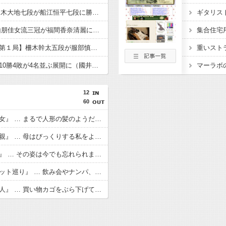
【順位戦C級1組】佐々木大地七段が船江恒平七段に勝利し、２勝１敗に ３戦全勝は鈴木大介九段、高野智史六段、上野裕寿六段、畠山鎮八段、黒田尭之六段の５名に
【清麗戦 第３局】西山朋佳女流三冠が福間香奈清麗に勝利し
集合住宅
【竜王戦挑戦者決定戦第１局】柵木幹太五段が服部慎一郎七段に勝利 竜王戦挑戦へ王手をかけ、公式戦16連勝に伸ばす
重いスト
【奨励会三段リーグ】10勝4敗が4名並ぶ展開に（國井・木村・花村・渡邊） 残りはあと４局
マーラボ
12
60
【洒落怖】『２人の少女』 … まるで人形の髪のようだと思ったのを今でも覚えています
【洒落怖】『酔った母親』 … 母はびっくりする私をよそに「あんた誰？！」と言い放った
【洒落怖】『マネキン』 … その姿は今でも忘れられません こちらをまっすぐ見つめているようでした
【洒落怖】『心霊スポット巡り』 … 飲み会やナンパ、心霊スポットに凸する位しかない退屈な街だ
【洒落怖】『知らない人』 … 買い物カゴをぶら下げてうろうろしていると、急に手をつかまれ