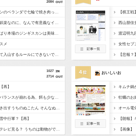
2084
もしかして、マンションのベランダで七輪で焼き肉ってダメなの？????
旅行ってただの消費型娯楽なのに、なんで有意義なイメージなんだろうな
【悲報】観光客「やっぱり本場のジンギスカンは美味い！」道民ワイ「ぷっwwww」
渡辺明九
スメ
登山口でスマホは預けて入山するルールにできないでしょうか？山はそれほどの覚悟で入る場所だと思うのです
【悲報？
1027
4
おいしいお
2714
【再】
キムチ鍋
去勢するとホルモンのバランスが崩れる為、餌も少なめでいいらしい → 体重で括るなよ。 ＢＣＳを参考にしたほうがいい【再】
私が起きると一緒に起き出すうちのぬこたん そんなぬこたんに遠慮して、なかなか朝起き上がれずに遅刻続きです【再】
オール電
雪中行軍？【再】
みんなのぬこさんってテレビ見る？ うちのは動物がでてくる番組が好きだ。【再】