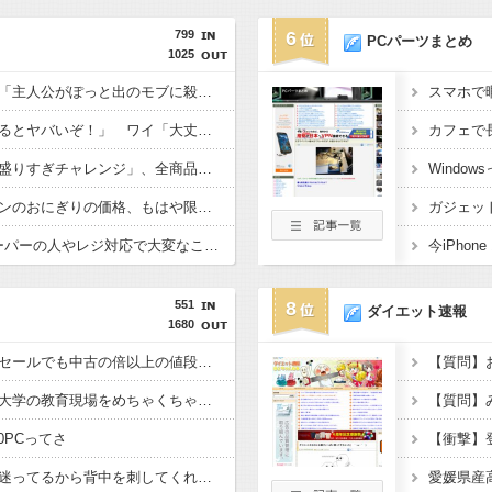
799
6
PCパーツまとめ
1025
みいちゃんと山田さん「主人公がぽっと出のモブに殺されて終わります」←これ
スマホで
敵「扇風機を当てて寝るとヤバいぞ！」 ワイ「大丈夫やろｗｗｗ」扇風機ﾎﾟﾁｰ
カフェで
【画像】ファミマの「盛りすぎチャレンジ」、全商品買うて来たで
【悲報】セブンイレブンのおにぎりの価格、もはや限界を超える
ガジェッ
食料消費税1%ってスーパーの人やレジ対応で大変なことにならんか？
今iPhon
551
8
ダイエット速報
1680
ディスク無くなったらセールでも中古の倍以上の値段になるよな
【悲報】生成AIさん、大学の教育現場をめちゃくちゃにしてしまう
【質問】
10PCってさ
このパソコン買おうか迷ってるから背中を刺してくれｗｗｗ