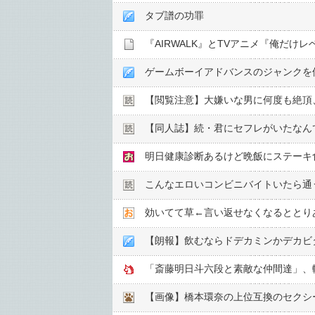
タブ譜の功罪
『AIRWALK』とTVアニメ『俺だ
ゲームボーイアドバンスのジャンクを
【閲覧注意】大嫌いな男に何度も絶頂
【同人誌】続・君にセフレがいたなん
明日健康診断あるけど晩飯にステーキ
こんなエロいコンビニバイトいたら通
効いてて草←言い返せなくなるととり
【朗報】飲むならドデカミンかデカビ
「斎藤明日斗六段と素敵な仲間達」、
【画像】橋本環奈の上位互換のセクシ