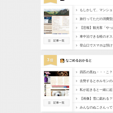
車中泊できる軽のオス
3
なごめるおかると
四匹の黒ね・・・こ？
【画像】雪に戯れる？