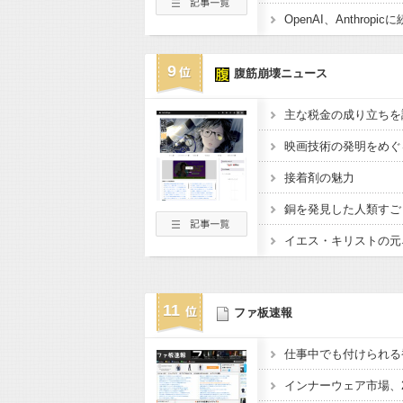
9
腹筋崩壊ニュース
主な税金の成り立ちを
映画技術の発明をめぐ
接着剤の魅力
銅を発見した人類すご
イエス・キリストの元
11
ファ板速報
仕事中でも付けられる