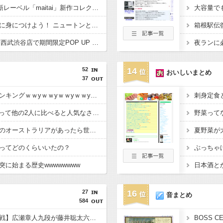
TOMORROWLANDの新レーベル「maitai」新作コレクションに、「UNDYED」の素材が採用
偉人の発見をおしゃれに身につけよう！ ニュートンとガリレオの有名な発見をモチーフにした、クールタッチTシャツ&トートバッグが発売されました【QurioStore】
Chut! By BRADELIS、西武渋谷店で期間限定POP UP STOREを開催！全商品展開＆新作10%OFFの特別な6日間
52
14
おいしいまとめ
37
大正時代の都市人口ランキングｗｗyｗｗyｗｗyｗｗyｗｗ
刺身定食
徳川家康(1543〜1638)って他の2人に比べると人気なさすぎじゃね？
野菜って
もし日本の隣に陸続きのオーストラリアがあったら世界の歴史はどう変わってた？
夏野菜が
ってどのくらいいたの？
ぶっちゃ
に始まる歴史wwwwwwww
日本酒と
27
16
音まとめ
584
【王座戦 挑戦者決定戦】広瀬章人九段が藤井聡太六冠に勝利し、伊藤匠王座への挑戦権を得る 終盤は評価値の乱高下が止まらず
BOSS 