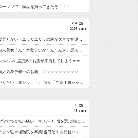
ローソンで半額品を買ってきたぞ！！！
284
2276
【画像】夏菜とかいうユッサユサッの胸が大きな女優♡♡♡♡♡♡♡♡♡
【画像】白人美女「ん？水欲しいか？ん？んｗ」黒人ガキ「あっ…あっ…」→結果ｗｗｗｗｗｗｗｗ
【画像】マルハンに設定6のお胸が来店してしまうｗｗｗｗｗｗｗｗｗｗｗｗｗ
【画像】新人気象予報士のお胸、エッッッッッッッッッッッッッッッ！！
俺「今日やりたい、ヨシッ！！」 彼女「同意！ヨシッ！」 俺＆彼女「ご安全に！！！」⇒ｗｗ
96
43
Nike Vaporflyでつま先が痛い・マメが と Niを選ぶ前に。履き心地と失敗しやす
つくばマラソン駐車場難民を卒業!当日使える代替バス&乗り換をレースで使う前に。向いている走