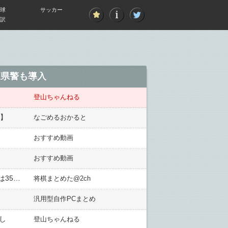
球
サッカー
訳
森県警も導入
登山ちゃんねる
再】
なごめるおかると
おすすめ動画
おすすめ動画
【名人戦 第4局】藤井聡太名人が糸谷哲郎九段に勝利し、4連勝で防衛を決める 名人は4期目、通算タイトルは35に伸ばす
将棋まとめた@2ch
汎用型自作PCまとめ
し
登山ちゃんねる