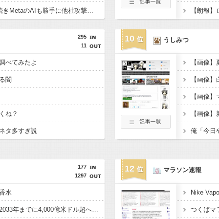
OpenAI、Anthropicに続きMetaのAIも勝手に他社攻撃 嘘ξけど何これ流行ってんの？
【朗報】
295
10
うしみつ
11
調べてみたよ
る闇
くね？
ネタ多すぎ説
177
12
マラソン速報
1297
香水
インナーウェア市場、2033年までに4,000億米ドル超へ成長予測 – サステナビリティとEコマースが牽引