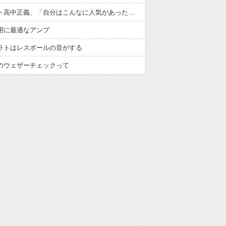
ギタリスト高中正義、「自分はこんなに人気があったのか」デビュー50年後に海外で“大バズり”で現地の反応「若いファンが出待ち」
用に最適なアンプ
ラトはレスポールの音がする
のウェザーチェックって