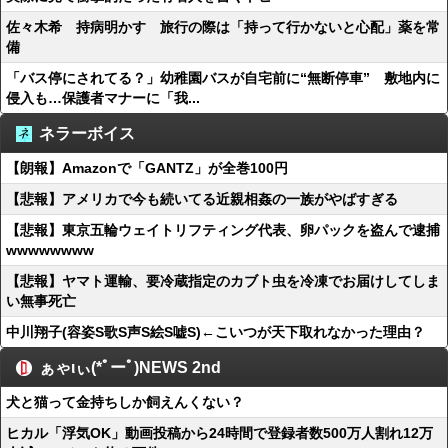
佐々木希 持病明かす 旅行の際は「持って行かないと心配」薬を常
備
「バス停にされてる？」幼稚園バスが自宅前に“無断停車” 敷地内に
侵入も…保護者マナーに「我...
ネラーボイス
【朗報】Amazonで「GANTZ」が全巻100円
【悲報】アメリカで今も続いてる近親相姦の一族がやばすぎる
【悲報】東京五輪ウェイトリフティング代表、卵パックを盗んで逮捕
wwwwwwww
【悲報】ヤマト運輸、要冷蔵指定のカブト虫を冷凍でお届けしてしま
い無事死亡
中川翔子(容姿S歌S声S絵S嘘S)←こいつが天下取れなかった理由？
ぁゃιぃ(*ﾟーﾟ)NEWS 2nd
犬と猫って金持ちしか飼えんくない？
ヒカル「浮気OK」動画投稿から24時間で登録者数500万人割れ12万