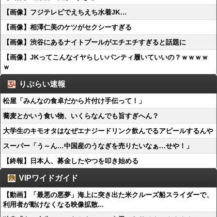
【画像】フジテレビでえちえち水着JK…
【画像】相澤仁美のケツがセクシーすぎる
【画像】渋谷にあるナイトプールがエチエチすぎると話題に
【画像】JKってこんなイヤらしいパンティ履いていいの？ｗｗｗｗ
ｗ
りぷらい速報
松屋「みんなの食卓だから片付け手伝って！」
蕎麦とかいう食い物、いくらなんでも旨すぎへん？
大学生のキモオタはなぜエナジードリンク飲んでるアピールするんや
スーパー「う～ん…中国産のうなぎを売りたいなぁ…せや！」
【終報】日本人、募金したやつを叩き始める
VIPワイドガイド
【動画】「最悪の悪夢」海上に突き出た米クルーズ船スライダーで、
利用者が動けなくなる映像拡散...