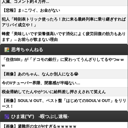
人減、コメント約４万件...
【悲報】ま○こワイ、お金がない
犯人「時刻表トリック使ったろ！次に来る最終列車に乗り継ぎすれば
アリバイ成立や！」
蜂蜜「美味しいです栄養価高いです消化によく疲労回復の効力もあり
ます」←お前らが飲まない理由
思考ちゃんねる
「住信SBI」が「ドコモの銀行」に変わってうんざりしてるやつw w
w
【画像】あのちゃん、なんか別人になる😭
今のVチューバー界隈、閉塞感が半端ない…
税金滞納してたんやがついに給料差し押さえされて笑えん
【画像】SOUL'd OUT、ベスト盤「はじめてのSOUL'd OUT」をリリ
ース！
ひま速(°∀°) -暇つぶし速報-
【画像】避難所の女がHすぎるｗｗｗｗｗ