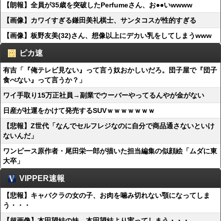
【朗報】全員が35歳を突破したPerfumeさん、お●●いwwww
【画像】カワイすぎる鎌田美礼棋士、サンタコスが性的すぎる
【画像】板野友美(32)さん、想像以上にデカい乳をしてしまうwww
ピカ速
有吉「『俺テレビ見ない』って言う奴おかしいだろ。団子屋で『団子
食べない』って言うか？」
ワイ手取り15万正社員→副業でウーバーやってるんやが金がない
日産が社運をかけて発売するSUVｗｗｗｗｗｗｗ
【悲報】Z世代「なんでセルフレジなのに自分で商品通さないといけ
ないんだ」
ワンピース原作者・尾田栄一郎が描いた担当編集の似顔絵「ムダに東
大卒」
VIPPER速報
【悲報】キャバクラの女の子、お肉を噛み切れない顎になってしま
う・・・
【超画像】本田望結の妹、本田望結より実ってしまう・・・