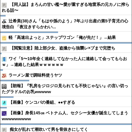
【同人誌】まろんの甘い檻〜愛が重すぎる地雷系の元カノに搾ら
れる話〜
辻希美(38)さん「もはや孫のよう」7年ぶり出産の第5子育児の心
境告白 「夜泣きすらかわい...
軽「高速出よっと」ステップワゴン「俺が先だ！」→結果
【閲覧注意】陸上部少女、盗撮から強襲レ×プまで完堕ち
ワイ「5〜10年全く連絡してなかった人に連絡して会ってもらお
ｗ」→連絡した結果ｗｗｗｗｗｗ
ラーメン屋で調味料使うヤツ
【朗報】『乳房をジロジロ見られても不快じゃない』の言い切っ
たグラドルのお乳wwwww
【画像】ケンコバの番組、●●すぎる
【画像】身長145㎝ ベトナム人、セクシー女優が誕生してしまう
wwwwwwwww
痴女が乱れて潮吹いて男を骨抜きにしてく