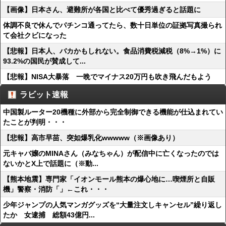
【画像】日本さん、避難所が各国と比べて優秀過ぎると話題に
体調不良で休んでパチンコ通ってたら、数十日単位の証拠写真撮られ
て会社クビになった
【悲報】日本人、バカかもしれない。食品消費税減税（8%→1%）に
93.2%の国民が賛成して...
【悲報】NISA大暴落 一晩でマイナス20万円も吹き飛んだもよう
ラビット速報
中国製ルーター20機種に外部から完全制御できる機能が仕込まれてい
たことが判明・・・
【悲報】高市早苗、突如爆乳化wwwww（※画像あり）
元キャバ嬢のMINAさん（みなちゃん）が配信中に亡くなったのでは
ないかとX上で話題に（※動...
【熊本地震】専門家「イオンモール熊本の爆心地に…喫煙所と自販
機」警察・消防「」←これ・・・
少年ジャンプの人気マンガグッズを“大量注文しキャンセル”繰り返し
たか 女逮捕 総額43億円...