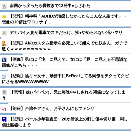
南国から戻ったら骨抜きで12発中●︎しされた
【悲報】精神科「ADHDが治療しなかったらこんな人生です」→
想像の10倍はワロエナイ…
デカパイ人妻が電車でスキだらけ、痴●︎やめられない沼ハマり
【悲報】AIのカスタム指示を必死こいて組んでた奴さん、ガチで
逝くｗｗｗｗｗｗｗｗｗｗ
【画像】男には「滝」に見えて、女には「豚」に見える不思議な
画像がこちら・・・
【悲報】陰キャ女子、勤務中にBeRealしてる同僚をチクってクビ
にさせるWWWWWWWW
【悲報】妹(パイパン)、兄に毎晩中●︎しされる関係になってしま
う
【朗報】台湾チアさん、お子さんにもファンサ
【悲報】バール少年強盗団 20か所以上の刺し傷や切り傷 刺し
傷は臓器にまで