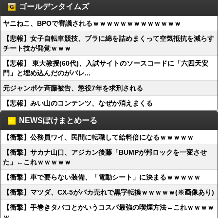
ゴールデンタイムズ
ヤニねこ、BPOで審議されるｗｗｗｗｗｗｗｗｗｗｗｗｗ
【悲報】女子自転車競技、ブラに綿を詰めまくって空気抵抗を減らす
チート技が発覚ｗｗｗ
【悲報】 東大教授(60代)、入試サイトのソースコードに「六四天安
門」と埋め込んだのがバレ...
元ジャンポケ斉藤被告、懲役7年を求刑される
【悲報】みい山のコンテンツ、なぜか消えまくる
NEWSぽけまとめーる
【衝撃】公務員ワイ、民間に転職して給料倍になるｗｗｗｗｗ
【衝撃】サカナ山口、アジカン後藤「BUMPが邦ロックを一変させ
た」←これｗｗｗｗｗ
【衝撃】車で要らない装備、「電動シート」に決まるｗｗｗｗｗ
【衝撃】マツダ、CX-5がバカ売れで黒字転換ｗｗｗｗｗ(※画像あり)
【衝撃】手巻きタバコとかいうコスパ最強の喫煙方法←これｗｗｗｗ
ｗ