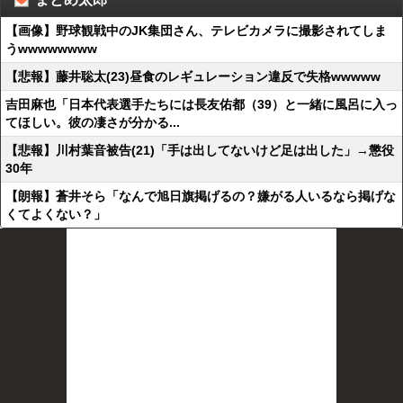
【画像】野球観戦中のJK集団さん、テレビカメラに撮影されてしま
うwwwwwwww
【悲報】藤井聡太(23)昼食のレギュレーション違反で失格wwwww
吉田麻也「日本代表選手たちには長友佑都（39）と一緒に風呂に入っ
てほしい。彼の凄さが分かる...
【悲報】川村葉音被告(21)「手は出してないけど足は出した」→懲役
30年
【朗報】蒼井そら「なんで旭日旗掲げるの？嫌がる人いるなら掲げな
くてよくない？」