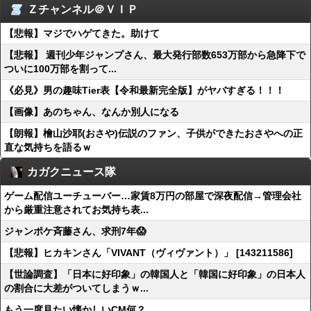
Ｚチャンネル＠ＶＩＰ
【悲報】マジでハゲてきた。助けて
【悲報】 週刊少年ジャンプさん、最大発行部数653万部から急降下で
ついに100万部を割って...
《必見》男の趣味Tier表【令和最新完全版】がヤバすぎる！！！
【画像】あのちゃん、なんか別人になる
【朗報】檜山沙耶(おさや)伝説のファン、子供ができたおさやへの正
直な気持ちを語るｗ
カガクニュース隊
ゲーム配信ユーチューバー…家賃8万円の部屋で深夜配信→管理会社
から厳重注意されてお気持ち表...
ジャンポケ斉藤さん、求刑7年😱
【悲報】ヒカキンさん「VIVANT（ヴィヴァント）」 [143211586]
【世論調査】「日本に好印象」の韓国人と「韓国に好印象」の日本人
の割合に大差がついてしまうｗ...
もう一度見たい懐かしいCM何？