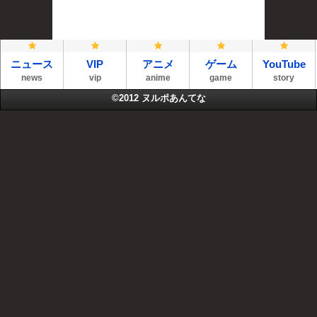
ニュース
VIP
アニメ
ゲーム
YouTube
news
vip
anime
game
story
©2012
ヌルポあんてな