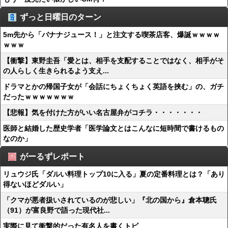
ずっと日曜日のターン
5m先から「バナナジュース！」と注文する喫茶店客、爆誕ｗｗｗｗ
ｗｗｗ
【衝撃】東野圭吾「愛とは、相手を支配することではなく、相手がそ
の人らしく生きられるよう支え...
ドラマとかの帰国子女が「会話にちょくちょく英語を挟む」の、ガチ
だったｗｗｗｗｗｗｗ
【悲報】気を付けた方がいい名古屋弁がコチラ・・・・・・・
医師と結婚した歴史学者「医学論文とはこんなに短時間で書けるもの
なのか」
がーるずレポート
リュウジ氏「ダルい料理トップ10に入る」夏の定番料理とは？「あり
得ないほどダルい」
「クマが悪者扱いされているのが悲しい」『北の国から』倉本聰氏
（91）が富良野で語った現代社...
実際に見て衝撃的だった有名人を書くトピ