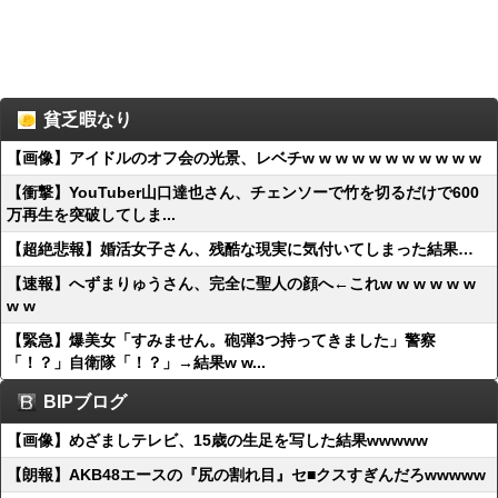
貧乏暇なり
【画像】アイドルのオフ会の光景、レベチw w w w w w w w w w w
【衝撃】YouTuber山口達也さん、チェンソーで竹を切るだけで600
万再生を突破してしま...
【超絶悲報】婚活女子さん、残酷な現実に気付いてしまった結果…
【速報】へずまりゅうさん、完全に聖人の顔へ←これw w w w w w
w w
【緊急】爆美女「すみません。砲弾3つ持ってきました」警察
「！？」自衛隊「！？」→結果w w...
BIPブログ
【画像】めざましテレビ、15歳の生足を写した結果wwwww
【朗報】AKB48エースの『尻の割れ目』セ■クスすぎんだろwwwww