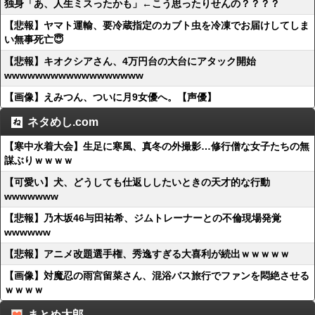
独身「あ、人生ミスったかも」←こう思ったりせんの？？？？
【悲報】ヤマト運輸、要冷蔵指定のカブト虫を冷凍でお届けしてしま
い無事死亡😇
【悲報】キオクシアさん、4万円台の大台にアタック開始
wwwwwwwwwwwwwwwwww
【画像】えみつん、ついに月9女優へ。【声優】
ネタめし.com
【寒中水着大会】生足に寒風、真冬の外撮影…修行僧な女子たちの無
謀ぶりｗｗｗｗ
【可愛い】犬、どうしても仕返ししたいときの天才的な行動
wwwwwww
【悲報】乃木坂46与田祐希、ジムトレーナーとの不倫現場発覚
wwwwww
【悲報】アニメ改題選手権、秀逸すぎる大喜利が続出ｗｗｗｗｗ
【画像】対魔忍の雨宮留菜さん、混浴バス旅行でファンを悶絶させる
ｗｗｗｗ
まとめ太郎