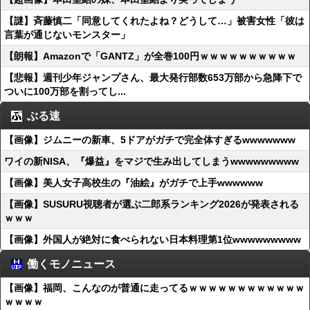
【謎】斉藤慎二「同意してくれたよね？どうして…」被害女性「彼は
言葉が通じないモンスター」
【朗報】Amazonで「GANTZ」が全巻100円ｗｗｗｗｗｗｗｗｗｗ
【悲報】週刊少年ジャンプさん、最大発行部数653万部から急降下で
ついに100万部を割ってし...
ぶる速
【画像】ジムニーの新車、5ドアがガチで完全体すぎるwwwwwww
ワイの新NISA、『爆益』をマジで生み出してしまうwwwwwwwww
【画像】美人女子高校生の『油絵』がガチで上手wwwwww
【画像】SUSURU視聴者が選ぶ二郎系ランキング2026が発表される
ｗｗｗ
【画像】外国人が絶対に食べられない日本料理第1位wwwwwwwww
働くモノニュース
【画像】福岡、こんなのが普通に走ってるｗｗｗｗｗｗｗｗｗｗｗｗ
ｗｗｗｗ