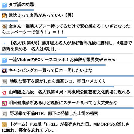
タブ譜の功罪
遠吠えって哀愁があっていい【再】
女さん「催涙スプレー持ってるだけで安心感ある！いざとなった
らエレベーターで使う！」⇒！！
【名人戦 第4局】藤井聡太名人が糸谷哲郎九段に勝利し、4連勝で
防衛を決める 名人は4期目、...
一流VtuberのPCケースコラボ！お値段が限界突破ｗｗｗ
キャンピングカー買って日本一周したいよな
地味な部下を脱がしたら最高シコ、毎日ハメまくり
山崎隆之九段、名人戦第４局・高槻城公園芸術文化劇場に現れる
明日健康診断あるけど晩飯にステーキ食べても大丈夫かな
野球拳で不倫NTR、部下に発情した上司の秘密
【ゲーム】PS2版『FF11』が発売された日。MMORPGの楽しさ
に触れ、寝食を忘れてプレ...