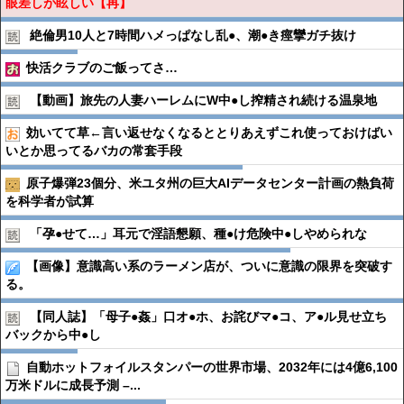
眼差しが眩しい【再】
絶倫男10人と7時間ハメっぱなし乱●︎、潮●︎き痙攣ガチ抜け
快活クラブのご飯ってさ…
【動画】旅先の人妻ハーレムにW中●︎し搾精され続ける温泉地
効いてて草←言い返せなくなるととりあえずこれ使っておけばい
いとか思ってるバカの常套手段
原子爆弾23個分、米ユタ州の巨大AIデータセンター計画の熱負荷
を科学者が試算
「孕●︎せて…」耳元で淫語懇願、種●︎け危険中●︎しやめられな
【画像】意識高い系のラーメン店が、ついに意識の限界を突破す
る。
【同人誌】「母子●︎姦」口オ●︎ホ、お詫びマ●︎コ、ア●︎ル見せ立ち
バックから中●︎し
自動ホットフォイルスタンパーの世界市場、2032年には4億6,100
万米ドルに成長予測 –...