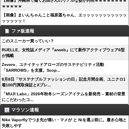
【画像】沖縄県で働くお姉さんのリアルな姿が判明ｗｗｗｗｗｗｗｗ
ｗｗｗｗｗ
【画像】まいんちゃんこと福原遥ちゃん、エッッッッッッッッッッッ
ッッッッッ！
ファ板速報
このスニーカー買っていい？
RUELLE、女性誌メディア『arweb』にて新作アクティブウェア6型
が掲載
Zevero、ユナイテッドアローズのサステナビリティ活動
「SARROWS」を支援。Scop...
8月8日「サステナブルファッションの日」記念月間企画、ユニクロ1
着100円買取保証とXプレ...
「MUJI Labo」2026年秋冬シーズンアイテムを新発売 – 素材の背景
にこだわったコ...
マラソン速報
Nike Vaporflyでつま先が痛い・マメが と Niを選ぶ前に。履き心地と
失敗しやす