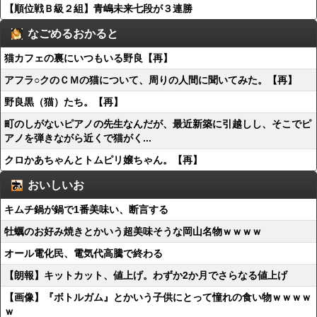
【順位戦Ｂ級２組】青嶋未来七段が３連勝
なごめるおかると
猫カフェの裏にいつもいる野良【再】
アフラ○クのＣＭの猫について、周りの人間に聞いてみた。【再】
野良黒（猫）たち。【再】
町のしがないピアノの先生なんだが、最近新築に引越しし、そこでピ
アノを弾きながら近くで猫がく...
クロかあちゃんとトムピリ嬢ちゃん。【再】
おいしいお
キムチ鍋が鍋で1番美味い、断言する
牡蠣のお好み焼きとかいう超美味そうな岡山名物ｗｗｗｗ
オール電化民、電気代高騰で終わる
【朗報】キットカット、値上げ。わずか2か月でさらなる値上げ
【画像】『ボトルガム』とかいう子供にとって憧れの食い物ｗｗｗｗ
ｗ