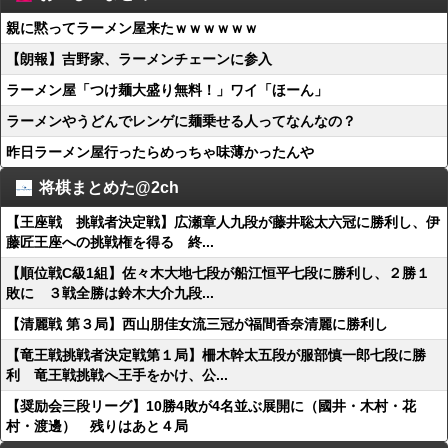
親に黙ってラーメン屋来たｗｗｗｗｗｗ
【朗報】吉野家、ラーメンチェーンに参入
ラーメン屋「つけ麺大盛り無料！」ワイ「ほーん」
ラーメンやうどんでレンゲに麺乗せる人ってなんなの？
昨日ラーメン屋行ったらめっちゃ味薄かったんや
将棋まとめた@2ch
【王座戦 挑戦者決定戦】広瀬章人九段が藤井聡太六冠に勝利し、伊
藤匠王座への挑戦権を得る 終...
【順位戦C級1組】佐々木大地七段が船江恒平七段に勝利し、２勝１
敗に ３戦全勝は鈴木大介九段...
【清麗戦 第３局】西山朋佳女流三冠が福間香奈清麗に勝利し
【竜王戦挑戦者決定戦第１局】柵木幹太五段が服部慎一郎七段に勝
利 竜王戦挑戦へ王手をかけ、公...
【奨励会三段リーグ】10勝4敗が4名並ぶ展開に（國井・木村・花
村・渡邊） 残りはあと４局