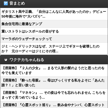
音まとめ
ギタリスト高中正義、「自分はこんなに人気があったのか」デビュー
50年後に海外で“大バズり”...
集合住宅用に最適なアンプ
重いストラトはレスポールの音がする
マーラボのウェザーチェックって
ジミ・ヘンドリックスはなぜ、ステージ上でギターを破壊したの
か？ 元ローディーはジミにその理...
ワクテカちゃんねる
【洒落怖】『２人の少女』 … まるで人形の髪のようだと思ったのを
今でも覚えています
【洒落怖】『酔った母親』 … 母はびっくりする私をよそに「あんた
誰？！」と言い放った
【洒落怖】『マネキン』 … その姿は今でも忘れられません こちらを
まっすぐ見つめているよう...
【洒落怖】『心霊スポット巡り』 … 飲み会やナンパ、心霊スポット