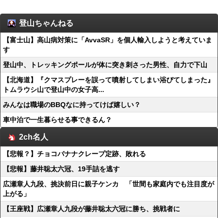
登山ちゃんねる
【富士山】高山病対策に「AvvaSR」を個人輸入しようと考えていま
す
登山中、トレッキングポールが体に突き刺さった男性、自力で下山
【北海道】『クマスプレーを誤って噴射してしまい浴びてしまった』
トムラウシ山で登山中の女子高...
みんなは職場のBBQなに持ってけば嬉しい？
車中泊で一生暮らせる事できるん？
2ch名人
【悲報？】チョコバナナクレープ定跡、敗れる
【悲報】藤井聡太六冠、19手詰を逃す
広瀬章人九段、挑決前日に親子ケンカ 「世間も家庭内でも注目度が
上がる」
【王座戦】広瀬章人九段が藤井聡太六冠に勝ち、挑戦者に