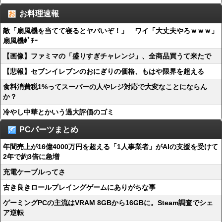
お料理速報
敵「扇風機を当てて寝るとヤバいぞ！」 ワイ「大丈夫やろｗｗｗ」
扇風機ﾎﾟﾁｰ
【画像】ファミマの「盛りすぎチャレンジ」、全商品買うて来たで
【悲報】セブンイレブンのおにぎりの価格、もはや限界を超える
食料消費税1%ってスーパーの人やレジ対応で大変なことにならん
か？
冷やし中華とかいう過大評価のゴミ
PCパーツまとめ
年間売上が16億4000万円を超える「1人事業者」がAIの支援を受けて
2年で約3倍に急増
充電ケーブルってさ
古き良きロールプレイングゲームにありがちな事
ゲーミングPCの主流はVRAM 8GBから16GBに。Steam調査でシェ
ア逆転