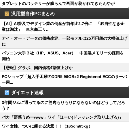
タブレットのバッテリーが膨らんで画面が剥がれてきたんやが
汎用型自作PCまとめ
【AI】AI普及でデザイン業の倒産が前年比2.7倍に 「独自性なき企
業は淘汰」 東京商工リ...
アイ・オー・データの価格改定、一部モデルは25万円超の大幅値上げ
に
パソコン大手３社（HP、ASUS、Acer） 中国製メモリーの採用を
開始
【悲報】グラボ、国内価格4割値上げか
PCショップ「超入手困難のDDR5 96GBx2 Registered ECCのサーバ
ー用...
ダイエット速報
3年間ジムに通ってるのに筋肉もりもりにならないのはどうしてだろ
う？
バカ「野菜うめーwww」ワイ「ほーい(ドレッシング取り上げる)」
ワイ女性、ついに痩せる決意！！（165cm65kg）