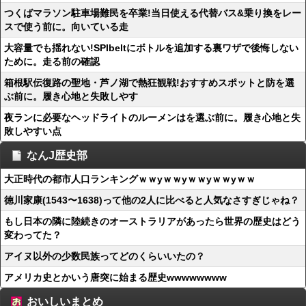
つくばマラソン駐車場難民を卒業!当日使える代替バス&乗り換をレー
スで使う前に。向いている走
大容量でも揺れない!SPIbeltにボトルを追加する裏ワザで後悔しない
ために。走る前の確認
箱根駅伝復路の聖地・芦ノ湖で熱狂観戦!おすすめスポットと防を選
ぶ前に。履き心地と失敗しやす
夜ランに必要なヘッドライトのルーメンはを選ぶ前に。履き心地と失
敗しやすい点
なんJ歴史部
大正時代の都市人口ランキングｗｗyｗｗyｗｗyｗｗyｗｗ
徳川家康(1543〜1638)って他の2人に比べると人気なさすぎじゃね？
もし日本の隣に陸続きのオーストラリアがあったら世界の歴史はどう
変わってた？
アイヌ以外の少数民族ってどのくらいいたの？
アメリカ史とかいう唐突に始まる歴史wwwwwwww
おいしいまとめ