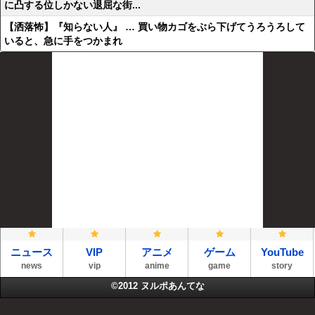
に凸する位しかない退屈な街...
【洒落怖】『知らない人』 … 買い物カゴをぶら下げてうろうろして
いると、急に手をつかまれ
ニュース
VIP
アニメ
ゲーム
YouTube
news
vip
anime
game
story
©2012
ヌルポあんてな