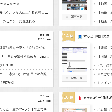
ｗｗｗｗｗｗｗ
【動画】
【悲報】日本、高市円安ホクホクなのに上半期の輸出額が台湾と韓国に抜かれるww
ーのセクシー女優廃れる……
【動画】
353
14
ずっと日曜日のタ
2519
兵庫斎藤知事、県の海外事務所を全廃へ「公務員が海外で遊ぶためにあるだけ」 [963243619]
「Linuxで十分じゃね…？」世界が気付き始める Linuxの市場シェアが初めて10%超える Windows窮地 [323057825]
TOP10
ゲーム配信ユーチューバー…家賃8万円の部屋で深夜配信→管理会社から厳重注意されてお気持ち表明
刑7年😱
313
16
ぁゃιぃ(*ﾟーﾟ)NEW
1277
ジャンポケ斉藤さん、たった一度のフ●ラチオで全てを失ってしまう
犬と猫っ