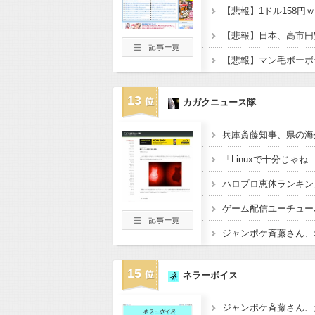
【悲報】1ドル158円
【悲報】マン毛ボーボ
13
カガクニュース隊
ハロプロ恵体ランキング
ジャンポケ斉藤さん、求
15
ネラーボイス