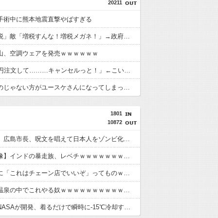
20211
手術中に熊本地震直撃やばすぎる
政府「増税」敵「増税すんな！増税メガネ！」→政府「減税」敵「減税すんな！社会保障どうなる！」
山、空調ウェアを発売ｗｗｗｗｗｗ
女「43億円注文して………キャンセルっと！」←こいつの目的
ダイアンのじゃない方がユースケさんになってしまっているという事実←これ
1801
10872
【超悲報】広島市長、呪文を唱えて日本人をゾンビ化させていると非難されてしまう
【衝撃映像】インドの暴走族、レベチｗｗｗｗｗｗｗｗｗｗｗｗｗｗｗｗ
じゃあ逆に「これはチェーン店でいいぞ」ってものｗｗｗｗｗｗｗｗ
【画像】温泉の中でこれやる奴ｗｗｗｗｗｗｗｗｗｗｗｗｗｗｗｗ
【画像】NASAが開発、着るだけで瞬時に-15℃冷却する冷感ポンチョが3,980円ｗｗｗｗｗ