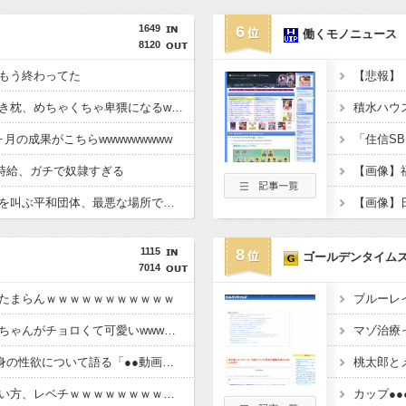
1649
6
働くモノニュース
8120
もう終わってた
【悲報】
【画像】ゼニガメの抱き枕、めちゃくちゃ卑猥になるwwwwwww
月の成果がこちらwwwwwwwww
時給、ガチで奴隷すぎる
【画像】『戦争反対』を叫ぶ平和団体、最悪な場所でデモをしてしまう
1115
8
ゴールデンタイム
7014
たまらんｗｗｗｗｗｗｗｗｗｗｗ
ブルーレ
みい山作者・亜月ねねちゃんがチョロくて可愛いwwwwwww （※画像あり）
マゾ治療
大久保佳代子(55)、自身の性欲について語る「●●動画をみて●●い気持ちになる」
桃太郎と
【動画】春奈の飯の食い方、レベチｗｗｗｗｗｗｗｗｗｗｗｗｗｗｗｗｗｗｗｗｗｗｗｗ
カップ●