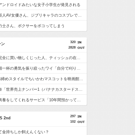
アンドロイドみたいな女子小学生が発見される
【画像】新人AV女優さん、ジブリキャラのコスプレでチンポを硬めてくるｗｗｗｗｗｗｗ
力士さん、ボクサーをボコってしまう
320
ーン
2828
【悲報】完全に買い物しくじった人、ティッシュの在庫がエグいことになるｗｗｗｗｗｗ
【衝撃】精一杯の勇気を振り絞ったワイ「自分で刈り上げしてみよう」→結果・・・・・
X民「昆布締めスタイルでちいかわマスコットを映画館に連れ歩きたいな～せや！」
東京ばな奈「世界売上ナンバー1（バナナカスタードスポンジケーキにおいて）」←コレｗｗｗｗｗ
ドメイン供養をしてくれるサービス「10年間預かってくれて、DNSに何も登録しない」←コレ良くね？
297
S 2nd
102
て金持ちしか飼えんくない？