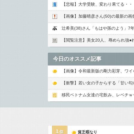
【悲報】大学受験、変わり果てる・・
【画像】加藤晴彦さん(50)の最新の
辻希美(38)さん「もはや孫のよう」
【閲覧注意】美女20人、辱められ強●︎
今日のオススメ記事
【画像】令和最新版の剛力彩芽、ワイらにブッ刺
移民ベトナム女達の宅飲み、レベチｗ
1
貧乏暇なり