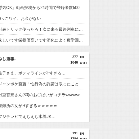
ヒカル「浮気OK」動画投稿から24時間で登録者数500万人割れ12万人減、コメント約４万件超
ま○こワイ、お金がない
犯人「時刻表トリック使ったろ！次に来る最終列車に乗り継ぎすればアリバイ成立や！」
蜂蜜「美味しいです栄養価高いです消化によく疲労回復の効力もあります」←お前らが飲まない理由
277
つぶし速報-
1046
佳子さま、ボディラインがHすぎる…
【悲報】ジャンポケ斎藤「性行為の許諾は取ったことありません」
【画像】村重杏奈さん(30)のお〇ぱいがコチラwwwwwwwwwwww
避難所の女がHすぎるｗｗｗｗｗ
フジテレビでえちえち水着JK…
191
1784