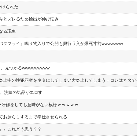
かけられた
みとズレるため輸出が伸び悩み
なる現象
タフライ』鳴り物入りで公開も興行収入が爆死寸前wwwwwww
、見つかるwwwwwwwww
ー、洗練の気品がエロす
ラ研修をしても意味がない模様ｗｗｗｗｗ
てお漏らしするまで奉仕させられる
」←これどう思う？？