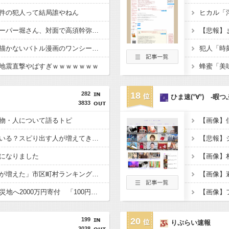
件の犯人って結局誰やねん
【動画】ショートスリーパー堀さん、対面で高須幹弥にキレる
【悲報】
【画像】女漫画家しか描かないバトル漫画のワンシーンが発見さらるwwwwwwwwwwwwwwwwwwwwwwwwwww
地震直撃やばすぎｗｗｗｗｗｗｗ
282
18
ひま速(°∀°) -暇
3833
物・人について語るトピ
【画像】
【アラサー】わかる人いる？スピり出す人が増えてきた【主婦】
になりました
日本人が減り「外国人が増えた」市区町村ランキング…5位は埼玉県川口市、4位京都市、ではトップ3は？
【画像】
HIKAKIN、熊本地震被災地へ2000万円寄付 「100円でも1円でも…」支援の輪を呼びかけ【令和8年熊本地震】
【画像】
199
20
りぷらい速報
3028