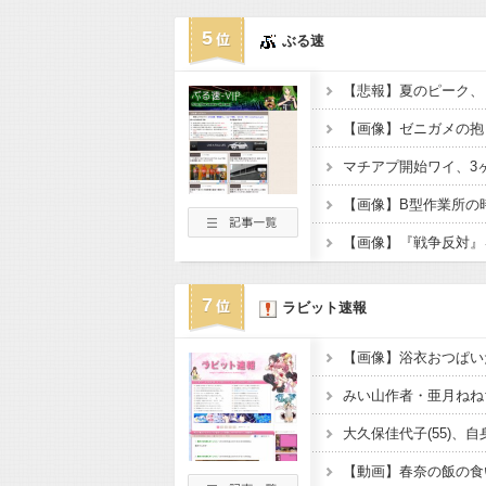
5
ぶる速
【悲報】夏のピーク、
マチアプ開始ワイ、3ヶ
【画像】B型作業所の
7
ラビット速報
【画像】浴衣おつぱい