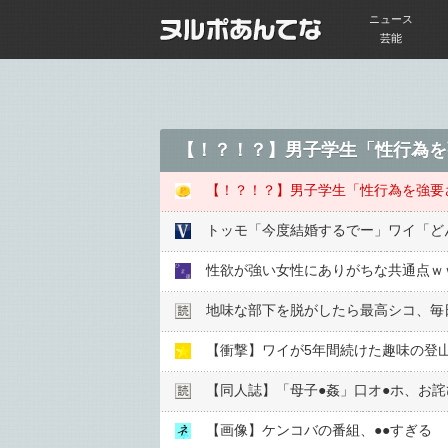
ニュース
芸能
トッモ「今度結婚するでー」ワイ「ど
性欲が強い女性にありがちな共通点ｗ
地味な部下を脱がしたら最高シコ、毎
【衝撃】ワイが5年間続けた趣味の登
【同人誌】「母子●︎姦」口オ●︎ホ、お詫
【画像】ケンコバの番組、●●すぎる