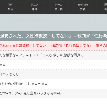
VIP
アニメ
ゲーム
YouTube
野
生活
趣味
乗り物
投資
翻
んな相手なん？」→トッモ「こんな感じや(微妙な写真)」
ｗｗ
日ハメまくり
山をやめた理由がこれｗｗｗｗｗ
びマ●︎コ、ア●︎ル見せ立ちバックから中●︎し