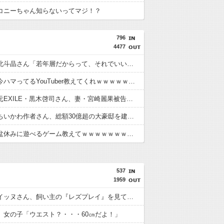
コニーちゃん知らないってマジ！？
796
4477
【悲報】北斗晶さん「若年層だからって、それでいいんだろうか」北海道大学生暴行死の無期懲役判決に疑問・・・・・・・・・
【朗報】今ハマってるYouTuber教えてくれｗｗｗｗｗｗｗｗｗｗ
【衝撃】元EXILE・黒木啓司さん、妻・宮崎麗果被告へのDV事案で逮捕されていた・・・・・・・・・
【衝撃】ちいかわ作者さん、総額30億超の大豪邸を建てるｗｗｗｗｗｗｗｗｗｗ
【悲報】盆休みに遊べるゲーム教えてｗｗｗｗｗｗｗｗｗｗ
537
1959
【悲報】イッヌさん、飼い主の『レズプレイ』を見てドン引き・・・
】女の子「ウエスト？・・・60㎝だよ！」