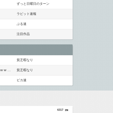
ずっと日曜日のターン
ラビット速報
ぶる速
注目作品
貧乏暇なり
【衝撃】若い女の子からする「甘い匂い」の正体、まさか分からないDTなんておらんよな？よな？w w w w w w w w w w w
貧乏暇なり
ピカ速
6317