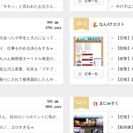
【悲報】思春期の娘に「キモッ」と言われたお父さん、グレる
今の子は
800
10
なんJクエスト
3791
【衝撃】大学生の頃に出会った小学生と大人になってから再会し結婚した男、めちゃくちゃ叩かれてしまうｗｗｗｗｗ(※画像あり)
【衝撃】アラフォーワイ、仕事をやめる決心をするｗｗｗｗｗ
【衝撃】トラックの運ちゃん御用達ターミナル食堂のオムライスが強すぎるｗｗｗｗｗ(※画像あり)
【衝撃】プチプチで有名な川上産業、社名を「プチプチ株式会社」に変更されるｗｗｗｗｗ
【衝撃】上司からタコ殴りにされて被害届出したんやけど示談金どれくらいいけそう？ｗｗｗｗｗ
552
12
まにゅそく
4841
【画像】佐倉綾音(32)さん、自分のシコポイントに気がついて見せびらかすｗ
カノ、ヱロすぎるｗ
【動画像