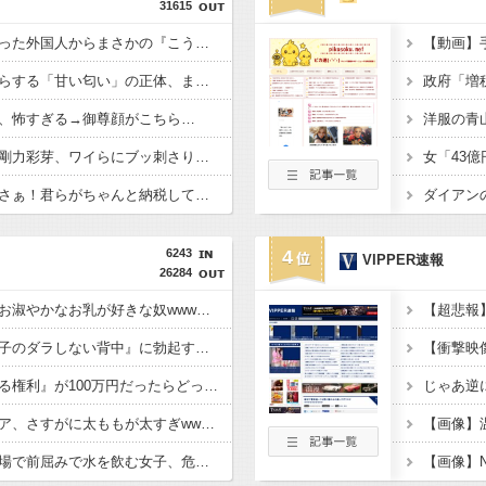
31615
【驚愕】マチアプで会った外国人からまさかの『こう』言われたんやがこれワイ詰みか？？？？？？？
【動画】
【衝撃】若い女の子からする「甘い匂い」の正体、まさか分からないDTなんておらんよな？よな？w w w w w w w w w w w
、怖すぎる→御尊顔がこちら…
洋服の青
【画像】令和最新版の剛力彩芽、ワイらにブッ刺さりまくりと話題にw w w w w w w w w w w w w
【怒報】国税庁「あのさぁ！君らがちゃんと納税してくれないとこうなっちゃうけどどうする？！」←これw w w w w w w w
6243
4
VIPPER速報
26284
【画像】道重さゆみのお淑やかなお乳が好きな奴wwwwwww
【画像】こういう『女子のダラしない背中』に勃起する奴wwww
『この美人と結婚できる権利』が100万円だったらどっち選ぶwwwww
最近の美少女フィギュア、さすがに太ももが太すぎwwwww
【動画】公園の水飲み場で前屈みで水を飲む女子、危うく乳が見えてしまう