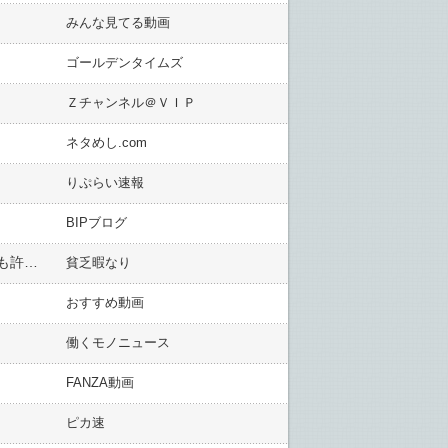
みんな見てる動画
ゴールデンタイムズ
Ｚチャンネル＠ＶＩＰ
ネタめし.com
りぷらい速報
BIPブログ
【画像】エハラマサヒロさん、今絶賛炎上中の性犯罪者をネタにしてしまい大炎上してしまう←コレはネタでも許されんやろ…
貧乏暇なり
おすすめ動画
働くモノニュース
FANZA動画
ピカ速