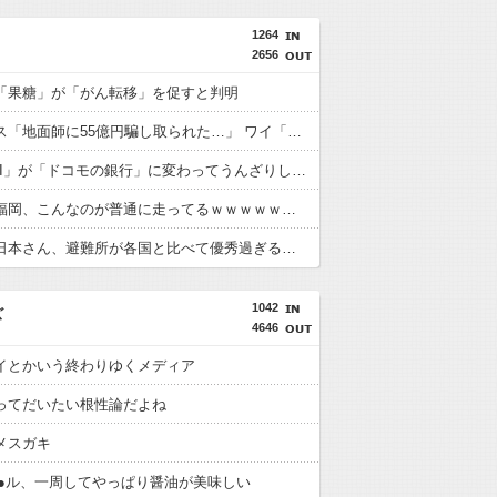
1264
2656
「果糖」が「がん転移」を促すと判明
積水ハウス「地面師に55億円騙し取られた…」 ワイ「はえーかわいそう…会社滅茶苦茶やろなぁ」
「住信SBI」が「ドコモの銀行」に変わってうんざりしてるやつｗｗｗｗｗｗｗ
【画像】福岡、こんなのが普通に走ってるｗｗｗｗｗｗｗｗｗｗｗｗｗｗｗｗ
【画像】日本さん、避難所が各国と比べて優秀過ぎると話題に
1042
ズ
4646
イとかいう終わりゆくメディア
ってだいたい根性論だよね
メスガキ
●●ル、一周してやっぱり醤油が美味しい