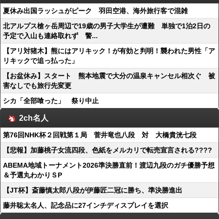
夏休み出国ラッシュがピーク 羽田空港、海外旅行客で混雑
北アルプス槍ヶ岳周辺で19歳の男子大学生が遭難 単独で1泊2日の
予定で入山も連絡取れず 警...
【アリ対猪木】熊にはアリキック！が有効と判明！襲われた男性「ア
リキックで追っ払った」
【お盆休み】スタート 熊本地震で大分の温泉キャンセル相次ぐ 被
害なしでも旅行先変更
シカ「全部喰った」 祭り中止
2ch名人
第76回NHK杯２回戦第１局 菅井竜也八段 対 大橋貴洸七段
【悲報】加藤桃子女流四段、色紙をメルカリで転売宣言される????
ABEMA地域トーナメント2026準決勝直前！渡辺九段のガチ優勝予想
＆予選丸わかりＳP
【JT杯】斎藤慎太郎八段が伊藤匠二冠に勝ち、準決勝進出
藤井聡太名人、記念品に27インチディスプレイを選択