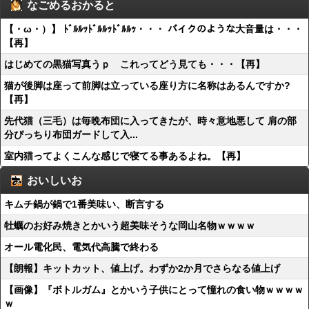
なごめるおかると
【・ω・）】 ﾄﾞﾙﾙｯﾄﾞﾙﾙｯﾄﾞﾙﾙｯ・・・ バイクのような大音量は・・・
【再】
はじめての黒猫写真うｐ これってどう見ても・・・【再】
猫が後脚は座って前脚は立っている座り方に名称はあるんですか?
【再】
先代猫（三毛）は毎晩布団に入ってきたが、時々意地悪して 肩の部
分ぴっちり布団ガードして入...
室内猫ってよくこんな感じで寝てる事あるよね。【再】
おいしいお
キムチ鍋が鍋で1番美味い、断言する
牡蠣のお好み焼きとかいう超美味そうな岡山名物ｗｗｗｗ
オール電化民、電気代高騰で終わる
【朗報】キットカット、値上げ。わずか2か月でさらなる値上げ
【画像】『ボトルガム』とかいう子供にとって憧れの食い物ｗｗｗｗ
ｗ