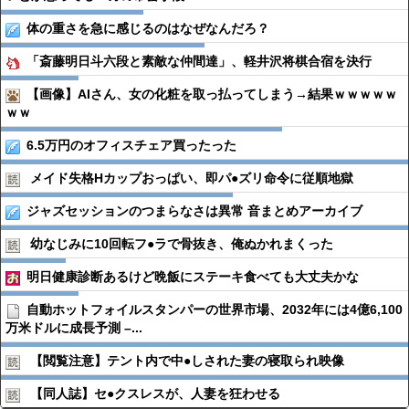
体の重さを急に感じるのはなぜなんだろ？
「斎藤明日斗六段と素敵な仲間達」、軽井沢将棋合宿を決行
【画像】AIさん、女の化粧を取っ払ってしまう→結果ｗｗｗｗｗ
ｗｗ
6.5万円のオフィスチェア買ったった
メイド失格Hカップおっぱい、即パ●︎ズリ命令に従順地獄
ジャズセッションのつまらなさは異常 音まとめアーカイブ
幼なじみに10回転フ●︎ラで骨抜き、俺ぬかれまくった
明日健康診断あるけど晩飯にステーキ食べても大丈夫かな
自動ホットフォイルスタンパーの世界市場、2032年には4億6,100
万米ドルに成長予測 –...
【閲覧注意】テント内で中●︎しされた妻の寝取られ映像
【同人誌】セ●︎クスレスが、人妻を狂わせる