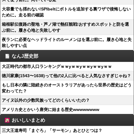
大容量でも揺れない!SPIbeltにボトルを追加する裏ワザで後悔しない
ために。走る前の確認
箱根駅伝復路の聖地・芦ノ湖で熱狂観戦!おすすめスポットと防を選
ぶ前に。履き心地と失敗しやす
夜ランに必要なヘッドライトのルーメンはを選ぶ前に。履き心地と失
敗しやすい点
なんJ歴史部
大正時代の都市人口ランキングｗｗyｗｗyｗｗyｗｗyｗｗ
徳川家康(1543〜1638)って他の2人に比べると人気なさすぎじゃね？
もし日本の隣に陸続きのオーストラリアがあったら世界の歴史はどう
変わってた？
アイヌ以外の少数民族ってどのくらいいたの？
アメリカ史とかいう唐突に始まる歴史wwwwwwww
おいしいまとめ
三大王道寿司「まぐろ」「サーモン」あとひとつは？