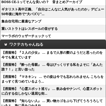
BOSS CE-1ってそんな良いの？ 音まとめアーカイブ
ギタリスト高中正義、「自分はこんなに人気があったのか」デビュー
50年後に海外で“大バズり”...
集合住宅用に最適なアンプ
重いストラトはレスポールの音がする
マーラボのウェザーチェックって
ワクテカちゃんねる
【洒落怖】『２人の少女』 … まるで人形の髪のようだと思ったのを
今でも覚えています
【洒落怖】『酔った母親』 … 母はびっくりする私をよそに「あんた
誰？！」と言い放った
【洒落怖】『マネキン』 … その姿は今でも忘れられません こちらを
まっすぐ見つめているよう...
【洒落怖】『心霊スポット巡り』 … 飲み会やナンパ、心霊スポット
に凸する位しかない退屈な街...
【洒落怖】『知らない人』 … 買い物カゴをぶら下げてうろうろして
いると、急に手をつかまれ