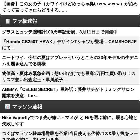
【画像】この女の子（カワイイけどめっちゃ臭いｗｗｗｗｗ）が泊め
てって言ってきたらどうする…...
ファ板速報
グラスヒュッテ腕時計100周年記念展、8月11日まで開催中
「Honda CB250T HAWK」デザインTシャツが登場 – CAMSHOP.JP
にて...
ニートワイ、今年の夏はアプレッセいうところの23年モデルの生デニ
ムを履き込んでる模様
物価高・夏休み緊急企画：想い出だけでも最高1万円で買い取り！カ
リスマ想い出査定士・早川綾子...
ABEMA『CELEB SECRET』最終話：藤井サチがトリミングサロン
開業を決意、Lar...
マラソン速報
Nike Vaporflyでつま先が痛い・マメが と Niを選ぶ前に。履き心地と
失敗しやす
つくばマラソン駐車場難民を卒業!当日使える代替バス&乗り換をレー
スで使う前に。向いている走