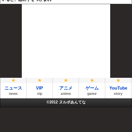
ニュース
VIP
アニメ
ゲーム
YouTube
news
vip
anime
game
story
©2012
ヌルポあんてな