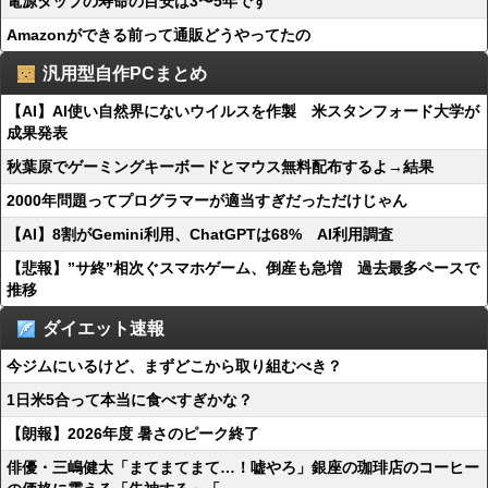
電源タップの寿命の目安は3〜5年です
Amazonができる前って通販どうやってたの
汎用型自作PCまとめ
【AI】AI使い自然界にないウイルスを作製 米スタンフォード大学が
成果発表
秋葉原でゲーミングキーボードとマウス無料配布するよ→結果
2000年問題ってプログラマーが適当すぎだっただけじゃん
【AI】8割がGemini利用、ChatGPTは68% AI利用調査
【悲報】”サ終”相次ぐスマホゲーム、倒産も急増 過去最多ペースで
推移
ダイエット速報
今ジムにいるけど、まずどこから取り組むべき？
1日米5合って本当に食べすぎかな？
【朗報】2026年度 暑さのピーク終了
俳優・三嶋健太「まてまてまて…！嘘やろ」銀座の珈琲店のコーヒー