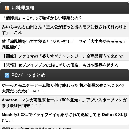
お料理速報
「清掃員」←これって恥ずかしい職業なの？
みいちゃんと山田さん「主人公がぽっと出のモブに殺されて終わりま
す」←これ
敵「扇風機を当てて寝るとヤバいぞ！」 ワイ「大丈夫やろｗｗｗ」
扇風機ﾎﾟﾁｰ
【画像】ファミマの「盛りすぎチャレンジ」、全商品買うて来たで
【悲報】セブンイレブンのおにぎりの価格、もはや限界を超える
PCパーツまとめ
やーっとモニターアーム取り付け終わった 机が部屋の角だったので
大変だったわ(´・ω・｀)
Amazon「マンガ毎週末セール（50%還元）」アツいスポーツマンガ
祭り最終日到来！！！
Meshify3 3XLでドライブベイが縮小されて絶望してる Define8 XL頼
む…！