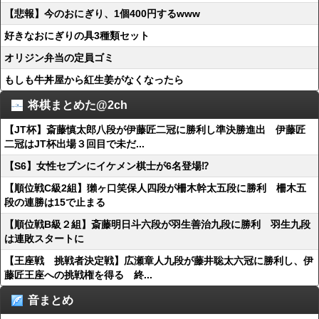
【悲報】今のおにぎり、1個400円するwww
好きなおにぎりの具3種類セット
オリジン弁当の定員ゴミ
もしも牛丼屋から紅生姜がなくなったら
将棋まとめた@2ch
【JT杯】斎藤慎太郎八段が伊藤匠二冠に勝利し準決勝進出 伊藤匠
二冠はJT杯出場３回目で未だ...
【S6】女性セブンにイケメン棋士が6名登場⁉
【順位戦C級2組】獺ヶ口笑保人四段が柵木幹太五段に勝利 柵木五
段の連勝は15で止まる
【順位戦B級２組】斎藤明日斗六段が羽生善治九段に勝利 羽生九段
は連敗スタートに
【王座戦 挑戦者決定戦】広瀬章人九段が藤井聡太六冠に勝利し、伊
藤匠王座への挑戦権を得る 終...
音まとめ