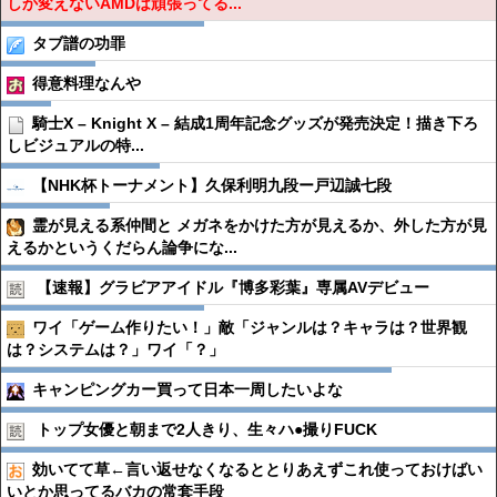
しか変えないAMDは頑張ってる...
タブ譜の功罪
得意料理なんや
騎士X – Knight X – 結成1周年記念グッズが発売決定！描き下ろ
しビジュアルの特...
【NHK杯トーナメント】久保利明九段ー戸辺誠七段
霊が見える系仲間と メガネをかけた方が見えるか、外した方が見
えるかというくだらん論争にな...
【速報】グラビアアイドル『博多彩葉』専属AVデビュー
ワイ「ゲーム作りたい！」敵「ジャンルは？キャラは？世界観
は？システムは？」ワイ「？」
キャンピングカー買って日本一周したいよな
トップ女優と朝まで2人きり、生々ハ●︎撮りFUCK
効いてて草←言い返せなくなるととりあえずこれ使っておけばい
いとか思ってるバカの常套手段