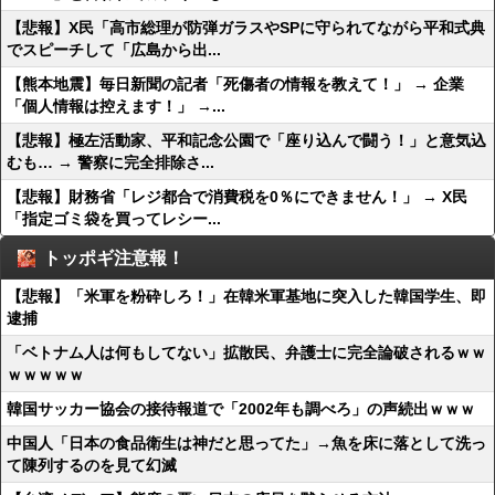
【悲報】X民「高市総理が防弾ガラスやSPに守られてながら平和式典
でスピーチして「広島から出...
【熊本地震】毎日新聞の記者「死傷者の情報を教えて！」 → 企業
「個人情報は控えます！」 →...
【悲報】極左活動家、平和記念公園で「座り込んで闘う！」と意気込
むも… → 警察に完全排除さ...
【悲報】財務省「レジ都合で消費税を0％にできません！」 → X民
「指定ゴミ袋を買ってレシー...
トッポギ注意報！
【悲報】「米軍を粉砕しろ！」在韓米軍基地に突入した韓国学生、即
逮捕
「ベトナム人は何もしてない」拡散民、弁護士に完全論破されるｗｗ
ｗｗｗｗｗ
韓国サッカー協会の接待報道で「2002年も調べろ」の声続出ｗｗｗ
中国人「日本の食品衛生は神だと思ってた」→魚を床に落として洗っ
て陳列するのを見て幻滅