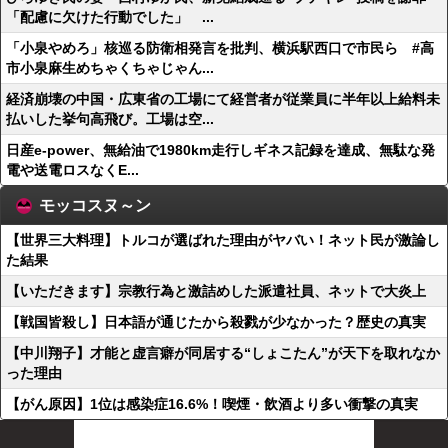
「配慮に欠けた行動でした」 ...
「小泉やめろ」核巡る防衛相発言を批判、横浜駅西口で市民ら #高
市小泉麻生めちゃくちゃじゃん...
経済崩壊の中国・広東省の工場にて経営者が従業員に半年以上給料未
払いした挙句高飛び。工場は空...
日産e-power、無給油で1980km走行しギネス記録を達成、無駄な発
電や送電ロスなくE...
モッコスヌ～ン
【世界三大料理】トルコが選ばれた理由がヤバい！ネット民が激論し
た結果
【いただきます】宗教行為と激詰めした派遣社員、ネットで大炎上
【戦国皆殺し】日本語が通じたから殺戮が少なかった？歴史の真実
【中川翔子】才能と虚言癖が同居する“しょこたん”が天下を取れなか
った理由
【がん原因】1位は感染症16.6%！喫煙・飲酒より多い衝撃の真実