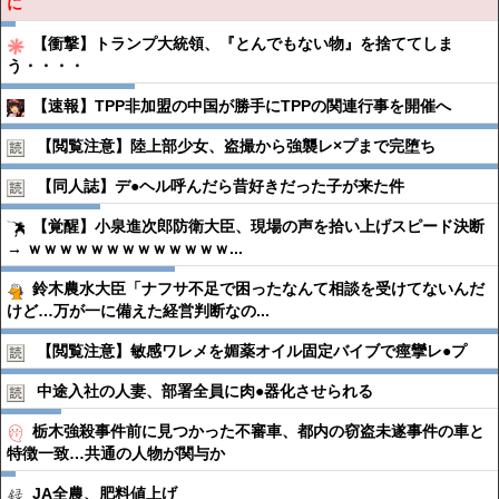
に
【衝撃】トランプ大統領、『とんでもない物』を捨ててしま
う・・・・
【速報】TPP非加盟の中国が勝手にTPPの関連行事を開催へ
【閲覧注意】陸上部少女、盗撮から強襲レ×プまで完堕ち
【同人誌】デ●︎ヘル呼んだら昔好きだった子が来た件
【覚醒】小泉進次郎防衛大臣、現場の声を拾い上げスピード決断
→ ｗｗｗｗｗｗｗｗｗｗｗｗｗ...
鈴木農水大臣「ナフサ不足で困ったなんて相談を受けてないんだ
けど…万が一に備えた経営判断なの...
【閲覧注意】敏感ワレメを媚薬オイル固定バイブで痙攣レ●︎プ
中途入社の人妻、部署全員に肉●︎器化させられる
栃木強殺事件前に見つかった不審車、都内の窃盗未遂事件の車と
特徴一致…共通の人物が関与か
JA全農、肥料値上げ