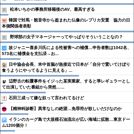
松本いちかの事務所移籍後のAV、最高すぎる
韓国で対馬・観音寺から盗まれた仏像のレプリカ安置 協力の日
本側関係者表彰
野球部の女子マネージャーってやっぱりそういうことなの？
故ジャニー喜多川氏による性被害への補償…申告者数は1042名、
573名に補償金を支払済→お...
日中協会会長、米中首脳が急接近で日本が「自分で置いてけぼり
食うようにやってるように見える」...
辺野古の転覆事件をイジった某実業家、すると準レギュラーとし
て出演していた番組から突然……
石田三成って嫌な奴って言われてるけど
【精神科診断】異常なしの絶望…免罪符が欲しいだけなのか
イランのカーグ島で大規模石油流出が広い海域に拡散…東京ドー
ム1200個分！