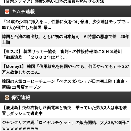
【台湾メディア】態度の悪い日本の店員を黙らせる方法
キムチ速報
「14歳の少年に挿入を…」性器に火をつけ脅迫、少女達はモップで…
657人が死亡した韓国“最...
韓国と台湾の輸出額、ともに初の日本超え AI特需の恩恵で差 26年
上期
【東スポ】 韓国サッカー協会 審判への性接待報道にＳＮＳ紛糾
「徹底追及」「２００２年はどう...
【Money1】 韓国「信用赦免を何回やっても、何回やっても」⇒ 257
万人赦免したのに6...
韓国の人気コーヒーチェーン「ペクスダバン」が日本初上陸！東京・
新橋に1号店オープン
保守速報
【鹿児島】突然右折し路面電車と衝突 乗っていた男女3人は車を放
置しダッシュで逃走中
ジャングリア沖縄「ロイヤルチケット」の販売開始、大人29,700円に
ｗｗｗｗｗｗｗｗｗ