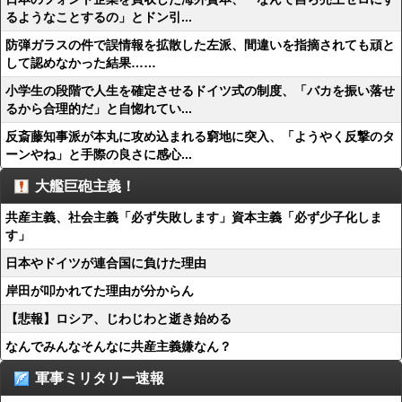
るようなことするの」とドン引...
防弾ガラスの件で誤情報を拡散した左派、間違いを指摘されても頑と
して認めなかった結果……
小学生の段階で人生を確定させるドイツ式の制度、「バカを振い落せ
るから合理的だ」と自惚れてい...
反斎藤知事派が本丸に攻め込まれる窮地に突入、「ようやく反撃のタ
ーンやね」と手際の良さに感心...
大艦巨砲主義！
共産主義、社会主義「必ず失敗します」資本主義「必ず少子化しま
す」
日本やドイツが連合国に負けた理由
岸田が叩かれてた理由が分からん
【悲報】ロシア、じわじわと逝き始める
なんでみんなそんなに共産主義嫌なん？
軍事ミリタリー速報