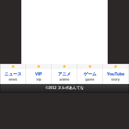
ニュース
VIP
アニメ
ゲーム
YouTube
news
vip
anime
game
story
©2012
ヌルポあんてな