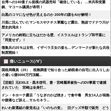
台湾への140億ドル規模の武器売却「確信している」 …米共和党重
鎮、マコール議員が表明！
白黒のコマになぜ色が見えるのか 200年の謎をAIが解明！
川底に沈んでいたマンモスやナチス軍艦など露出、熱波でドナウ川が
歴史的渇水！
アメリカの終戦に立ちはだかる壁、イスラエルはトランプ和平案に
「同意せず」！
徴集兵の20％は女性、イザベラ王女の姿も…デンマークが新たな兵役
制度開始！
痛いニュース(ﾉ∀`)
国税局職員（25）、税務調査で知り合った納税者の自宅に出入りしお
小遣い1億5000万円頂戴...
【芸能】元EXILE・黒木啓司、妻・宮崎麗果被告へのDV事案で逮捕
されていた 宮崎は全身打...
ドン・キホーテ露店「うなぎのかば焼き」で食中毒 男女14人が発熱
や腹痛など訴え…サルモネラ...
れいわ新選組の新党名は「いのちの党」 旧グッズ半額で販売 どう