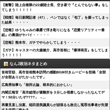
【衝撃】陸上自衛隊の22歳陸士長、空き家で『とんでもない事』をし
てしまう！！！！！
【戦慄】毎日新聞記者（47）、ペンではなく「包丁」を握ってしまっ
た結果・・・・・
【悲報】ゆうちゃみの暴露で浮き彫りになる『恋愛リアリティー番
組』の裏側がヤバイ・・・・・
【悲報】熊本市、ガチでやらかしてしまう・・・・
【ガチ】キャスターの大越健介、高市首相に『爆弾発言』をしてしま
う！！！！！
なんJ政治ネタまとめ
首相官邸、高市首相熊本訪問の感動BGM付きムービーを投稿「全部
が全部ありがたかったです」
広島県知事ら「核抑止論、根本的におかしい」
内閣広報官「高市総理が避難所を３分しか視察しなかったなんてデ
マ！50分いたぞ????」 →...
再審見直し法案、稲田朋美議員らが頑張るも敗北し冤罪当事者が失望
する内容に終わる