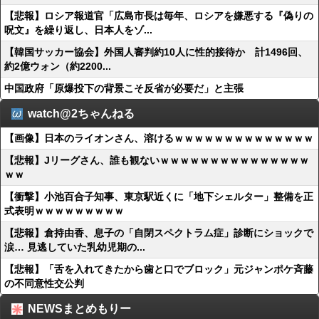
【悲報】ロシア報道官「広島市長は毎年、ロシアを嫌悪する『偽りの
呪文』を繰り返し、日本人をゾ...
【韓国サッカー協会】外国人審判約10人に性的接待か 計1496回、
約2億ウォン（約2200...
中国政府「原爆投下の背景こそ反省が必要だ」と主張
watch@2ちゃんねる
【画像】日本のライオンさん、溶けるｗｗｗｗｗｗｗｗｗｗｗｗｗｗ
【悲報】Jリーグさん、誰も観ないｗｗｗｗｗｗｗｗｗｗｗｗｗｗｗ
ｗｗ
【衝撃】小池百合子知事、東京駅近くに「地下シェルター」整備を正
式表明ｗｗｗｗｗｗｗｗｗ
【悲報】倉持由香、息子の「自閉スペクトラム症」診断にショックで
涙… 見逃していた乳幼児期の...
【悲報】「舌を入れてきたから歯と口でブロック」元ジャンポケ斉藤
の不同意性交公判
NEWSまとめもりー