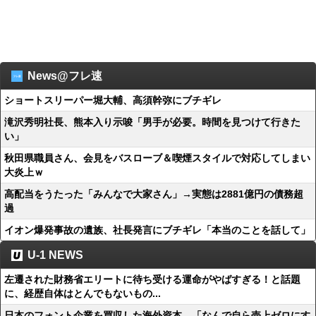
News@フレ速
ショートスリーパー堀大輔、高須幹弥にブチギレ
滝沢秀明社長、熊本入り示唆「男手が必要。時間を見つけて行きた
い」
秋田県職員さん、会見をバスローブ＆喫煙スタイルで対応してしまい
大炎上ｗ
高配当をうたった「みんなで大家さん」→実態は2881億円の債務超
過
イオン爆発事故の遺族、社長発言にブチギレ「本当のことを話して」
U-1 NEWS
左遷された財務省エリートに待ち受ける運命がやばすぎる！と話題
に、経歴自体はとんでもないもの...
日本のフォント企業を買収した海外資本、「なんで自ら売上ゼロにす