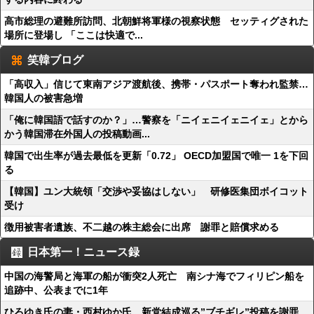
高市総理の避難所訪問、北朝鮮将軍様の視察状態 セッティグされた
場所に登場し 「ここは快適で...
笑韓ブログ
「高収入」信じて東南アジア渡航後、携帯・パスポート奪われ監禁…
韓国人の被害急増
「俺に韓国語で話すのか？」…警察を「ニイェニイェニイェ」とから
かう韓国滞在外国人の投稿動画...
韓国で出生率が過去最低を更新「0.72」 OECD加盟国で唯一 1を下回
る
【韓国】ユン大統領「交渉や妥協はしない」 研修医集団ボイコット
受け
徴用被害者遺族、不二越の株主総会に出席 謝罪と賠償求める
日本第一！ニュース録
中国の海警局と海軍の船が衝突2人死亡 南シナ海でフィリピン船を
追跡中、公表までに1年
ひろゆき氏の妻・西村ゆか氏、新党結成巡る”ブチギレ”投稿を謝罪