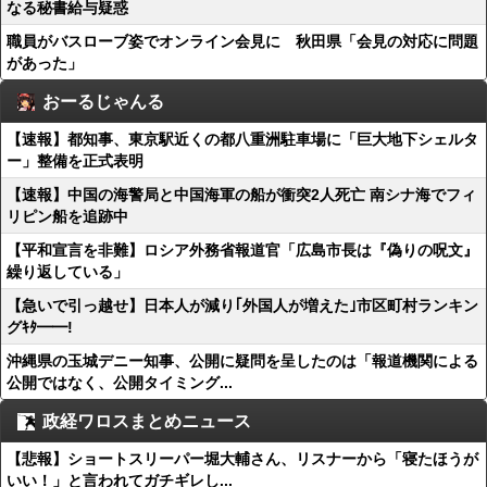
なる秘書給与疑惑
職員がバスローブ姿でオンライン会見に 秋田県「会見の対応に問題
があった」
おーるじゃんる
【速報】都知事、東京駅近くの都八重洲駐車場に「巨大地下シェルタ
ー」整備を正式表明
【速報】中国の海警局と中国海軍の船が衝突2人死亡 南シナ海でフィ
リピン船を追跡中
【平和宣言を非難】ロシア外務省報道官「広島市長は『偽りの呪文』
繰り返している」
【急いで引っ越せ】日本人が減り｢外国人が増えた｣市区町村ランキン
グｷﾀ━━!
沖縄県の玉城デニー知事、公開に疑問を呈したのは「報道機関による
公開ではなく、公開タイミング...
政経ワロスまとめニュース
【悲報】ショートスリーパー堀大輔さん、リスナーから「寝たほうが
いい！」と言われてガチギレし...