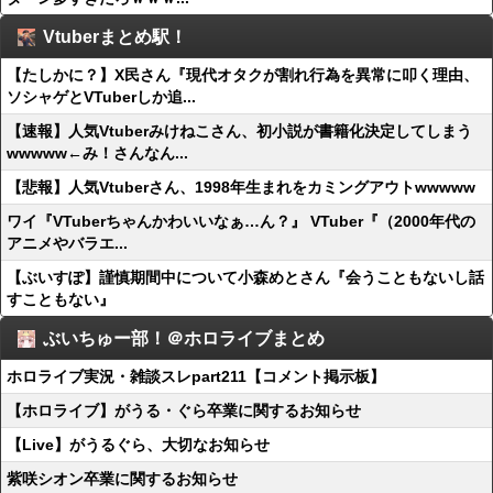
Vtuberまとめ駅！
【たしかに？】X民さん『現代オタクが割れ行為を異常に叩く理由、
ソシャゲとVTuberしか追...
【速報】人気Vtuberみけねこさん、初小説が書籍化決定してしまう
wwwww←み！さんなん...
【悲報】人気Vtuberさん、1998年生まれをカミングアウトwwwww
ワイ『VTuberちゃんかわいいなぁ…ん？』 VTuber『（2000年代の
アニメやバラエ...
【ぶいすぽ】謹慎期間中について小森めとさん『会うこともないし話
すこともない』
ぶいちゅー部！＠ホロライブまとめ
ホロライブ実況・雑談スレpart211【コメント掲示板】
【ホロライブ】がうる・ぐら卒業に関するお知らせ
【Live】がうるぐら、大切なお知らせ
紫咲シオン卒業に関するお知らせ