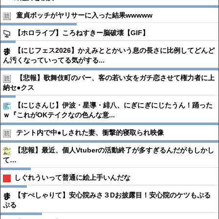
童貞ボッチがヤリサーに入った結果wwwww
【ホロライブ】ころねすきー脳破壊【GIF】
【にじフェス2026】かえみととかいう息の長さに比例してどんど
ん汚くなっていってる気がする...
【悲報】歌舞伎町のバー、客の若い女をガチ恋させて権力者に上
納セ●︎クス
【にじさんじ】伊波・星導・緋八、にぎにぎにじたうん！踊った
ｗ『これがOKテイクなの色んな意...
テント内で中●︎しされた妻、衝撃的寝取られ映像
【悲報】最近、個人Vtuberの活動終了が多すぎるんだがもしかし
て…
しぐれういって普通に絵上手いんだな
【すぺしゃりて】安心院みさ３Dお披露目！安心院のケツもぷる
ぷる