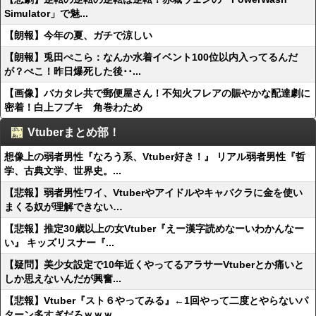
Simulator」で魅...
【朗報】今年の夏、ガチで涼しい
【朗報】兎田ぺこら：なんか水着イベント100位以内入ってるんだ
が？ぺこ！昨日爆死した後･･...
【画像】バカタレ共で郵便屋さん！不知火フレアの賑やかな配達劇に
密着！白上フブキ 角巻わため
Vtuberまとめ部！
想像上の弱者男性『なろう系、Vtuber好き！』 リアル弱者男性『哲
学、古典文学、世界史。...
【悲報】弱者男性ワイ、Vtuberやアイドルやキャバクラに金を使い
まくる奴が理解できない…
【悲報】推定30歳以上の女Vtuber『えー漢字読めなーいわかんなー
い』 キッズリスナー『...
【疑問】美少女設定で10年近くやってるアラサーVtuberとか痛いと
しか思えないんだが興奮...
【悲報】Vtuber『スト６やってみる』←1回やって二度とやらないパ
ターン多すぎだろｗｗｗ...