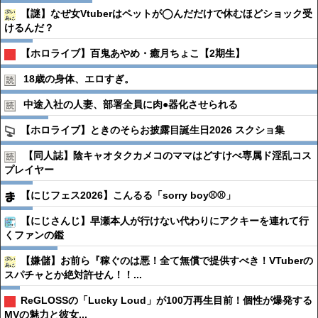
【謎】なぜ女Vtuberはペットが◯んだだけで休むほどショック受
けるんだ？
【ホロライブ】百鬼あやめ・癒月ちょこ【2期生】
18歳の身体、エロすぎ。
中途入社の人妻、部署全員に肉●︎器化させられる
【ホロライブ】ときのそらお披露目誕生日2026 スクショ集
【同人誌】陰キャオタクカメコのママはどすけべ専属ド淫乱コス
プレイヤー
【にじフェス2026】こんるる「sorry boy⚾️⚾️」
【にじさんじ】早瀬本人が行けない代わりにアクキーを連れて行
くファンの鑑
【嫌儲】お前ら『稼ぐのは悪！全て無償で提供すべき！VTuberの
スパチャとか絶対許せん！！...
ReGLOSSの「Lucky Loud」が100万再生目前！個性が爆発する
MVの魅力と彼女...