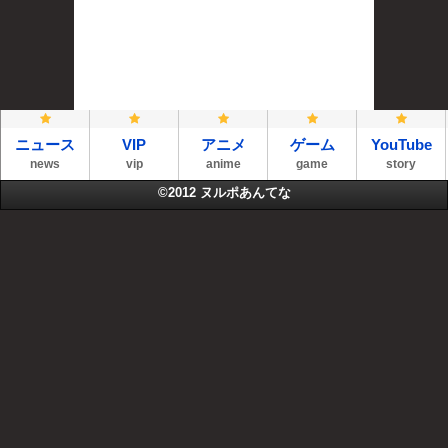
ニュース
VIP
アニメ
ゲーム
YouTube
news
vip
anime
game
story
©2012
ヌルポあんてな