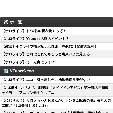
ホロ速
【ホロライブ】トワ様3D新衣装くっぞ！
【ホロライブ】Youtubeの謎のイベント？
【雑談】ホロライブ掲示板：ホロ速：PART2【配信実況可】
【ホロライブ】これはこれでちょっと裏来いよに見える
【ホロライブ】うーん実にラミィ
VTuberNews
【ホロライブ】ニコ、引っ越し先に洗濯機置き場がない
【ホロEN】カリオペ、劇場版『メイドインアビス』第一部の主題歌
を担当！『アニソン歌手として...
【にじさんじ】サロメちゃんおまんが、ランダム配置の暗証番号入力
に敗北「3回失敗しましたわ」