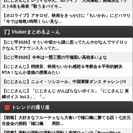
【にじさんじ】レヴィちゃん、3Dライブ「人間燦歌」開催決定！ゲ
スト8名も発表『歌うまバイキ...
【ホロライブ】アキロゼ、映画をきっかけに「ちいかわ」にどハマり
「今では毎晩1時間くらい見な...
Vtuberまとめるよ～ん
【にじ甲2026】そういや前から謎に思ってたんやがなんでマドロッ
クなんてアナウンス入ってた...
【にじ甲2026】今年は一塁三塁の守備固い高校多いよな
【にじさんじ】梢桃音、映画ちいかわ感想＆考察会＆平和的解決
RTA！なんか道徳の授業みたい
【にじさんじ】ニュイ・ソシエール、中国軍隊ダンス チャレンジ‼️
【にじさんじ】「にじさんじ がんばらないボイス」「にじさんじ 束
縛ボイス Vol.2」、「...
トレンドの通り道
【朗報】大好きなフルーチェなら大食いで樋口楓に勝てる説！七次元
生徒会の挑戦「樋口楓 周防...
【悲劇】逆転の逆転の逆転は逆転！赤城ウェンの「PowerWash