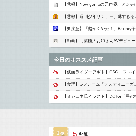
【悲報】New gameの元声優、アン
【悲報】週刊少年サンデー、薄すぎる
【動画】元芸能人お姉さんAVデビュ
今日のオススメ記事
【仮面ライダーアギト】CSG「フレ
【食玩】Gフレーム「デスティニーガ
【ミシュネ氏イラスト】DCTer「星
1
fig速