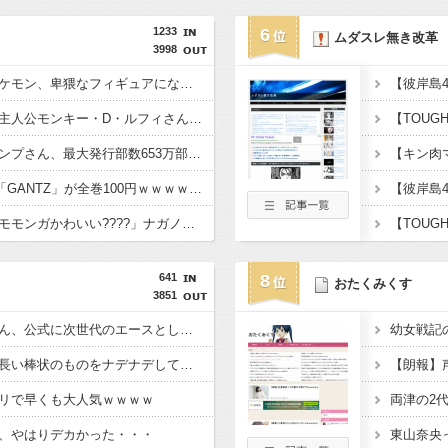
1233
6
ムダスレ無き改革
3998
【超画像】あの人気ポケモン、卑猥なフィギュアになってしまった模様
覇権漫画ワンピースの主人公モンキー・D・ルフィさん、変わり果てた姿で発見される・・・
【悲報】週刊少年ジャンプさん、最大発行部数653万部から急降下でついに100万部を割ってしまうｗｗｗｗｗ
【超朗報】Amazonで「GANTZ」が全巻100円ｗｗｗｗｗｗｗｗｗｗ
ちいかわ映画見た客「モモンガかわいい????」ナガノ「ほなそろそろモモンガ■すで～」
641
8
おたくみくす
3851
【朗報】永瀬アンナさん、公式に次世代のエースとして認められる
幼女戦記
鈴代紗弓さん、太くて長い棒状のものをナデナデしてしまう・・・
リで早くも大人気ｗｗｗｗ
、やはりデカかった・・・
東山奈央