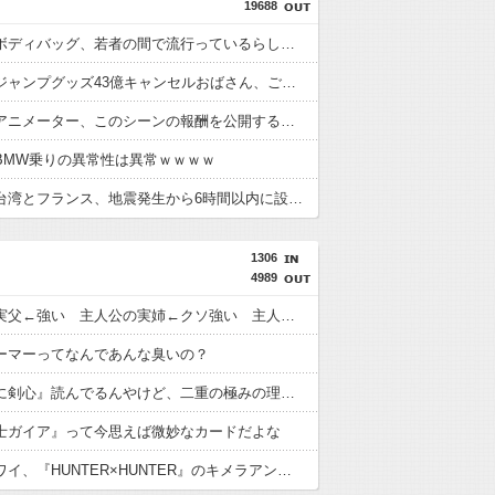
19688
【画像】ボディバッグ、若者の間で流行っているらしいｗｗｗｗ
【悲報】ジャンプグッズ43億キャンセルおばさん、ご尊顔が公開されるｗｗｗｗ
【悲報】アニメーター、このシーンの報酬を公開するｗｗｗｗ
BMW乗りの異常性は異常ｗｗｗｗ
【画像】台湾とフランス、地震発生から6時間以内に設置した「避難所」がこちらｗｗｗｗ
1306
4989
主人公の実父←強い 主人公の実姉←クソ強い 主人公の実兄←こいつ
ーマーってなんであんな臭いの？
『るろうに剣心』読んでるんやけど、二重の極みの理屈が理解出来ない
士ガイア』って今思えば微妙なカードだよな
おじさんワイ、『HUNTER×HUNTER』のキメラアント編で号泣