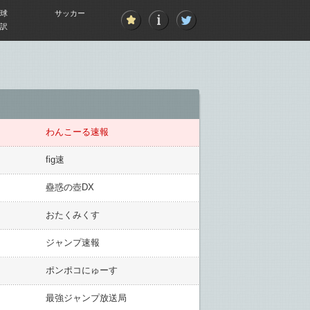
球
サッカー
訳
わんこーる速報
fig速
蠱惑の壺DX
おたくみくす
ジャンプ速報
ポンポコにゅーす
最強ジャンプ放送局