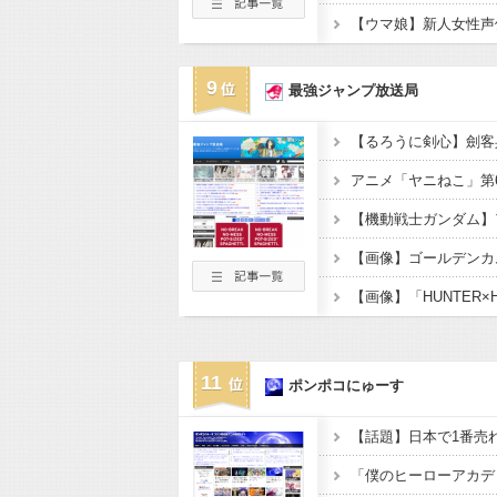
9
最強ジャンプ放送局
11
ポンポコにゅーす