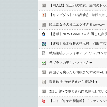
【同人誌】陸上部の彼女、顧問のおっさ
【キングダム】875話感想 単独突
陸上部女子の性欲エグすぎるwwwww
【悲報】NEW GAME！の引退した
【速報】栃木強殺の指示役、羽田空港
ラブラブの美しいママさん❤
南国から戻ったら骨抜きで12発中●︎し
温泉旅行で●︎が見えたら即3P中●︎し
女忍、調●︎で堕とされ肉奴隷化してい