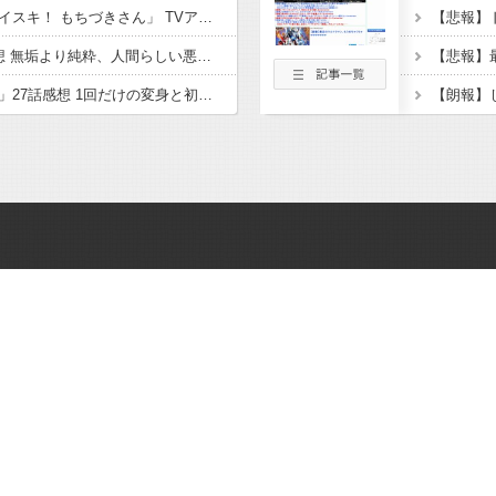
【朗報】「ドカ食いダイスキ！ もちづきさん」 TVアニメ化決定！あのグルメギャグホラー合盛り作品が地上波で！？制作会社はパッショーネと発表。
「攻殻機動隊」4話感想 無垢より純粋、人間らしい悪性、罪は何処にある？トグサとバトーのバディ＆フチコマ活躍！！「THE GHOST IN THE SHELL」
「名探偵プリキュア！」27話感想 1回だけの変身と初依頼の疑問もはなまる解決！語られるくれあさんるるかの過去。新アイキャッチ超キュート！！(たんプリ)