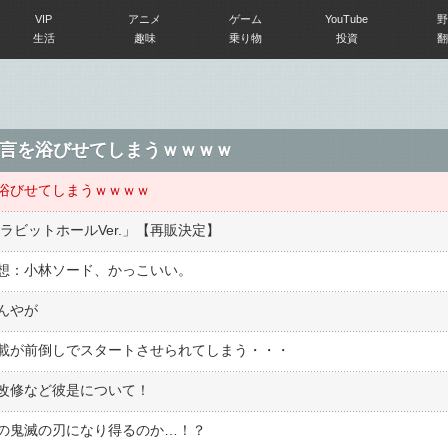
VIP
アニメ
ゲーム
YouTube
野
生活
趣味
乗り物
投資
翻
言を浴びせてしまうｗｗｗｗ
浴びせてしまうｗｗｗｗ
ラビットホールVer.」【再販決定】
 感想：小林ソード、かっこいい。
んやが
載が前倒しでスタートさせられてしまう・・・
改修など彼是について！
の鬼滅の刃になり得るのか…！？