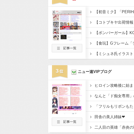
3
ニュー速VIPブログ
ヒロイン攻略後に始ま
なんと「ド痴女専用」
田舎の美人姉妹❤
二人目の英雄「赤炎の