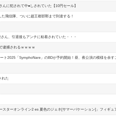
んに犯されて中●︎しされていた【10円セール】
破した飛信隊、ついに趙王都邯鄲まで到達する！
声優さん、引退後もアンチに粘着されていた・・・
で逮捕されるｗｗｗｗ
された
く