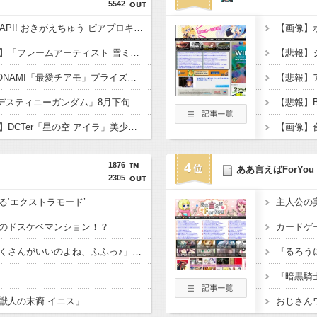
5542
【初音ミク】「PERIHAPI! おきがえちゅう ピアプロキャラクターズ 2」トレフィグ【予約開始】
【コトブキヤ出荷情報】「フレームアーティスト 雪ミク」「創彩少女庭園 早乙女 瑠衣【桃桜高校・競泳水着】」プラモデルほか【発売日決定】
【ボンバーガール】KONAMI「最愛チアモ」プライズフィギュア【彩色原型公開】
【食玩】Gフレーム「デスティニーガンダム」8月下旬受注開始
【悲報】
【ミシュネ氏イラスト】DCTer「星の空 アイラ」美少女フィギュア【予約開始】
1876
4
ああ言えばForYou
2305
る‘エクストラモード’
のドスケベマンション！？
カードゲ
「フリルもリボンもたくさんがいいのよね、ふふっ♪」対魔忍RPG・新イベント『バニーとヨミハラクライシス』
『暗黒騎
獣人の末裔 イニス」