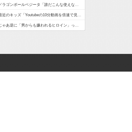
【悲報】ドラゴンボールベジータ「誰だこんな使えないゴミを呼んだ奴は」ヤムチャ「はは…」←これｗｗｗ
【悲報】最近のキッズ「Youtubeの10分動画を倍速で見るぞ！効率効率ゥー！」←これええんかｗｗｗｗ
【朗報】じゃあ逆に「男からも嫌われるヒロイン」って誰がいるんだｗｗｗ