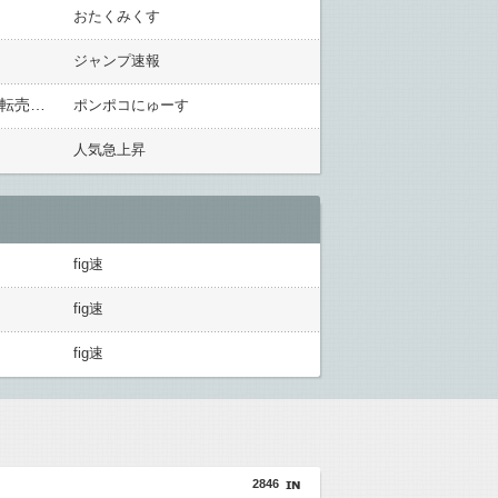
おたくみくす
ジャンプ速報
【要注意】「超かぐや姫！」Blu-ray予約開始もすぐ特装版が欠品に！？公式声明で増産発表されたので安心。転売ヤー被害というバッドエンドを回避ね！！
ポンポコにゅーす
人気急上昇
fig速
fig速
fig速
2846