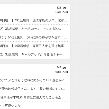
828
1033
【彼岸島48日後…】491話感想 現彼岸島のボス、彼岸王子が登場！
【TOUGH2】36話感想 キー坊vsラン、ついに闘いのゴングが鳴る！
【キン肉マン】540話感想 ついに刻の神が姿を現す！そしてピノという謎の女超人？も登場
【彼岸島48日後…】490話感想 鬼面三人衆を退け無事都外へ進出成功！給水車破壊作戦へ
【TOUGH2】35話感想 ギャルアッドが再登場！キー坊とスパーして試合のセコンドに！？
545
4684
のアニメこれもう敗戦に向かっていく感じか?
【朗報】声優の鈴代紗弓さん、太くて長い棒状のものをナデナデしてしまう
両津の2代目声優が木村昴(葛飾区に住んでたこともある)になると思う人
って可愛いよな