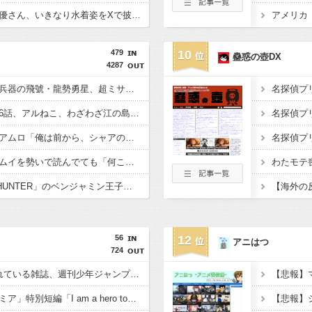
【ウマ娘】新人女性声優さん、いきなり水着姿をXで披露ｗｗｗｗ
479
10
蠱惑の壺DX
4287
【るろうに剣心】劍客兵器の飛號・龍勢勇星、超ミサイル技術の持ち主なのに惜しい男を亡くした・・・
アニメ「ヤニねこ」第6話、アルねこ、わざわざ江の島まで行ってゲロを吐くｗｗｗｗ【感想】
【機動戦士ガンダム】アムロ「俺は前から、シャアのパートナーには包容力のある女性が良いと思ってました」
【画像】ゴールデンカムイを勢いで読んでても「何こいつ…」ってなるシーンｗｗｗｗ
【画像】「HUNTER×HUNTER」のベンジャミン王子、強化系最強説ｗｗｗｗ
56
12
アニはつ
724
【話題】日本で1番売れている雑誌、週刊少年ジャンプ紙版が100万部を下回り国内で大台を超える雑誌はゼロに。なお、電子版を含めた漫画市場規模は歴史上最盛期を迎えている！！
「僕のヒーローアカデミア」特別短編「I am a hero too」感想 救けられた彼女の成長、見守る大人。世界が“更に向こうへ”進む音をその歌で聴け！(ヒロアカファンブック読切アニメ)