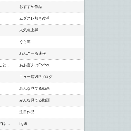
おすすめ作品
ムダスレ無き改革
人気急上昇
ぐら速
わんこーる速報
戦姫絶唱シンフォギア フィルムコンサート2025「SymphoNare」のBDが予約開始！昼、夜公演の模様を余すことなく収録
ああ言えばForYou
ニュー速VIPブログ
みんな見てる動画
みんな見てる動画
注目作品
【コトブキヤ出荷情報】「ファンタシースターオンライン2 es 夏色のジェネ[サマーバケーション]」フィギュアほか【発売日決定】
fig速