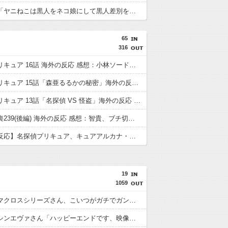
アメリカ「ヤニねこは黒人をネコ娘にして黒人差別を描いた社会派アニメだ」
65
316
名探偵プリキュア 16話 海外の反応 感想：小林ソード、かっこいい。
名探偵プリキュア 15話「森亜るるかの秘密」海外の反応 感想：るるかさん43歳…
名探偵プリキュア 13話「名探偵 VS 怪盗」海外の反応 感想：アルカナシャドウの腋に無事興奮する海外の紳士たち
わたモテ喪239(後編) 海外の反応 感想：智貴、ブチ切れる。
【海外の反応】名探偵プリキュア、キュアアルカナ・シャドウ待望のデビューに海外の大きいお友達もぷいきゅあがんばえ～してしまう
19
1059
【悲報】マクロスシリーズさん、こいつがガチでガンダムになれなかった理由ｗｗｗｗ
【悲報】シンエヴァさん「ハッピーエンドです、映像も凄いです」←こいつがあんまり評価されない理由ｗｗｗ