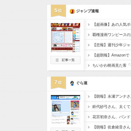
5
ジャンプ速報
7
ぐら速
花宮初奈さん、バンド
【朗報】佐倉綾音さん