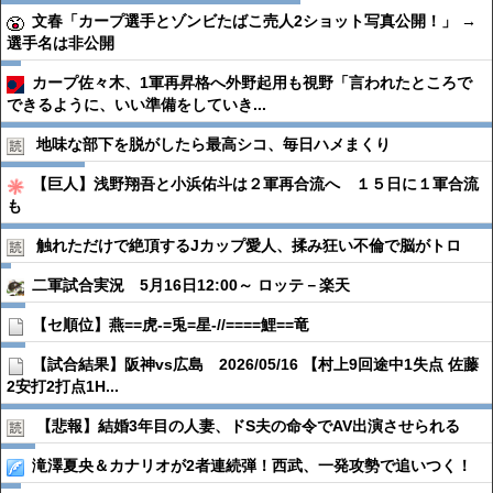
文春「カープ選手とゾンビたばこ売人2ショット写真公開！」 →
選手名は非公開
カープ佐々木、1軍再昇格へ外野起用も視野「言われたところで
できるように、いい準備をしていき...
地味な部下を脱がしたら最高シコ、毎日ハメまくり
【巨人】浅野翔吾と小浜佑斗は２軍再合流へ １５日に１軍合流
も
触れただけで絶頂するJカップ愛人、揉み狂い不倫で脳がトロ
二軍試合実況 5月16日12:00～ ロッテ－楽天
【セ順位】燕==虎-=兎=星-//====鯉==竜
【試合結果】阪神vs広島 2026/05/16 【村上9回途中1失点 佐藤
2安打2打点1H...
【悲報】結婚3年目の人妻、ドS夫の命令でAV出演させられる
滝澤夏央＆カナリオが2者連続弾！西武、一発攻勢で追いつく！