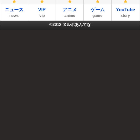
ニュース
VIP
アニメ
ゲーム
YouTube
news
vip
anime
game
story
©2012
ヌルポあんてな