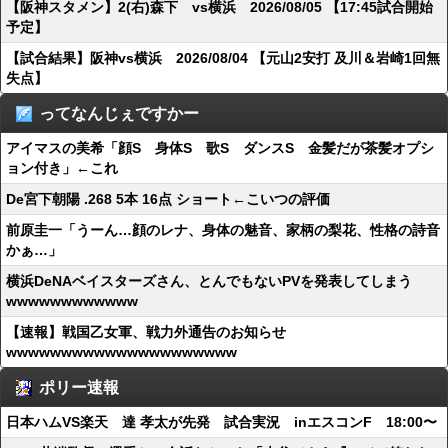
【阪神スタメン】2(右)森下 vs横浜 2026/08/05 【17:45試合開始
予定】
【試合結果】阪神vs横浜 2026/08/04 【元山2安打 及川＆岩崎1回無
失点】
ってなんじぇですかー
アイマスの美希「顔S 身体S 歌S ダンスS 金髪だが茶髪オプシ
ョン付き」←これ
De宮下朝陽 .268 5本 16点 ショート←こいつの評価
前原圭一「うーん…顔のレナ、身体の魅音、家柄の梨花、性格の詩音
かぁ…」
横浜DeNAベイスターズさん、とんでもないPVを発表してしまう
wwwwwwwwwwww
【速報】戦国乙女軍、戦力外通告のお知らせ
wwwwwwwwwwwwwwwwwwwww
ポリー速報
日本ハムVS楽天 達 孝太が先発 試合実況 inエスコンF 18:00〜