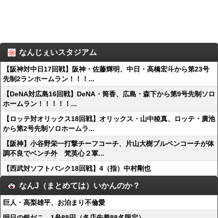
なんじぇいスタジアム
【阪神対中日17回戦】阪神・佐藤輝明、中日・高橋宏斗から第23号
先制2ランホームラン！！！...
【DeNA対広島16回戦】DeNA・筒香、広島・森下から第9号先制ソロ
ホームラン！！！！！...
【ロッテ対オリックス18回戦】オリックス・山中稜真、ロッテ・廣池
から第2号先制ソロホームラ...
【阪神】小谷野栄一打撃チーフコーチ、片山大樹ブルペンコーチが体
調不良でベンチ外 梵英心２軍...
【西武対ソフトバンク18回戦】4（指）中村剛也
なんJ（まとめては）いかんのか？
巨人・高梨雄平、お泊まり不倫愛
明日の銀だこ、1舟88円（各店先着88名限定）