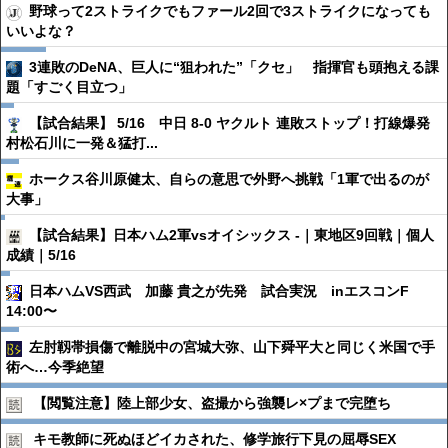
野球って2ストライクでもファール2回で3ストライクになっても
いいよな？
3連敗のDeNA、巨人に“狙われた”「クセ」 指揮官も頭抱える課
題「すごく目立つ」
【試合結果】 5/16 中日 8-0 ヤクルト 連敗ストップ！打線爆発
村松石川に一発＆猛打...
ホークス谷川原健太、自らの意思で外野へ挑戦「1軍で出るのが
大事」
【試合結果】日本ハム2軍vsオイシックス -｜東地区9回戦｜個人
成績｜5/16
日本ハムVS西武 加藤 貴之が先発 試合実況 inエスコンF
14:00〜
左肘靱帯損傷で離脱中の宮城大弥、山下舜平大と同じく米国で手
術へ…今季絶望
【閲覧注意】陸上部少女、盗撮から強襲レ×プまで完堕ち
キモ教師に死ぬほどイカされた、修学旅行下見の屈辱SEX