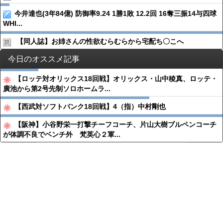
今井達也(3年84億) 防御率9.24 1勝1敗 12.2回 16奪三振14与四球
WHI...
【同人誌】お姉さんの性欲むらむらから宅配ち〇こへ
今日のオススメ記事
【ロッテ対オリックス18回戦】オリックス・山中稜真、ロッテ・
廣池から第2号先制ソロホームラ...
【西武対ソフトバンク18回戦】4（指）中村剛也
【阪神】小谷野栄一打撃チーフコーチ、片山大樹ブルペンコーチ
が体調不良でベンチ外 梵英心２軍...