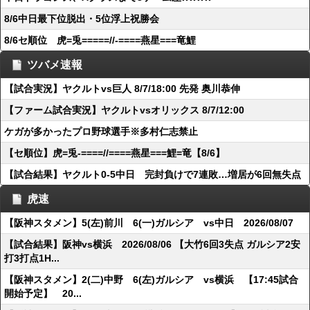
8/6中日最下位脱出・5位浮上祝勝会
8/6セ順位 虎=兎=====//-====燕星===竜鯉
ツバメ速報
【試合実況】ヤクルトvs巨人 8/7/18:00 先発 奥川恭伸
【ファーム試合実況】ヤクルトvsオリックス 8/7/12:00
ケガが多かったプロ野球選手※多村仁志禁止
【セ順位】虎=兎-====//====燕星===鯉=竜【8/6】
【試合結果】ヤクルト0-5中日 完封負けで7連敗…増居が6回無失点
虎速
【阪神スタメン】5(左)前川 6(一)ガルシア vs中日 2026/08/07
【試合結果】阪神vs横浜 2026/08/06 【大竹6回3失点 ガルシア2安
打3打点1H...
【阪神スタメン】2(二)中野 6(左)ガルシア vs横浜 【17:45試合
開始予定】 20...