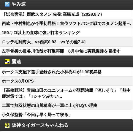
やみ速
【試合実況】西武スタメン 先発:高橋光成（2026.8.7）
西武・中村剛也が今季初昇格！首位ソフトバンク戦でスタメン起用へ
150キロ以上の直球に強い打者ランキング
ロッテ毛利海大、vs西武0.92 vsその他7.41
左手骨折の長谷川信哉が打撃再開 8月中旬に実戦復帰を目指す
鷹速
ホークス支配下選手登録された小林樹斗が１軍初昇格
ホークス8月OPS
【高校野球】青森山田のユニフォームが話題沸騰「涼しそう」「熱中
症対策では」「Tシャツみたい...
二軍で無双状態の山川穂高が一軍に上がれない理由
小久保監督「今日は早く帰って寝る」
阪神タイガースちゃんねる