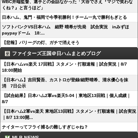
WBC井端監督、選手との会話なかった「大谷でさえ『マジで笑わな
くね？』と言うほど」
日本ハム、鬼門・福岡で今季初勝利！チーム一丸で勝利もぎとる
ソフトバンクVS日本ハム 細野 晴希が先発 試合実況 inみずほ
paypayドーム 18:...
【悲報】パリーグの灯、ガチで消えそう
ファイターズ王国＠日ハムまとめブログ
【日本ハムvs楽天 17回戦】スタメン・打順速報｜試合実況｜8/7
18:00開始
【日本ハム】吉田賢吾、カストロが登録/細野晴希、清水優心を抹
消 7日公示
【試合結果】日本ハム2軍vs楽天5-04｜東地区13回戦｜個人成績｜
8/7
【日本ハム2軍vs楽天 東地区13回戦】スタメン・打順速報｜試合実況
｜8/7 13:00開...
ナイターってフライ捕るの難しすぎじゃね？
MLB NEWS