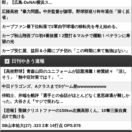
郎」【広島-DeNA/横浜ス...
広陵高校〝暴力問題〟中井監督が謝罪。野球部巡り昨年退任「深く反
省」
カープファン最下位転落で2軍由宇球場の移転先を考え始める。
カープ秋山翔吾プロ初4番抜擢！2塁打＆マルチで躍動！ベテランに希
望の光
カープ安仁屋、益田＆小園にブチ切れ「この時期に来て勉強はない」
日刊やきう速報
【高校野球】青森山田のユニフォームが話題沸騰！称賛続々 「涼し
そう」「熱中症対策では？」「...
中日ドラゴンズ、Aクラスまで3ゲーム差wwwwwwwww
侍戦士、井端を酷評「選手との会話がほとんどなく意思疎通が難しか
った。大谷さえ『マジで笑わな...
【悲報】聖隷クリストファーの150km左腕高部くん、10奪三振自責
点0で負ける
SB山本祐大(27) .323 2本 14打点 OPS.878