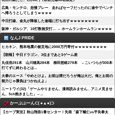
広島・モンテロ、怠慢プレー 走ればセーフだったのに途中でベンチ
へ帰ろうとしてしまうｗｗｗｗ
中日打線、金丸が降板した途端に打ち出すｗｗｗｗｗｗｗｗ
阪神・ガルシア、10打数無安打… → ホームランホームランｗｗｗｗ
なんJ PRIDE
ヒカキン、熊本地震の被災地に2000万円寄付ｗｗｗｗｗｗｗｗｗ
【朗報】中日ドラゴン、3位まであと3ゲーム差
丸佳浩291本 山川穂高284本 柳田悠岐279本 ←こいつらが300本
打てずに終わるとは...
火拳のエース「やめとけよ。お前は煙だろうが俺は火だ。俺とお前の
能力じゃ勝負はつかねえよ」
ニートワイ(32)「ゲームやりません、漫画読みません、アニメ見ませ
ん、5ch飽きました」←...
かーぷぶーん⊂( ●▲●)⊃
【カープ実況】秋山翔吾1番センター！先発「森下暢仁vs平良拳太