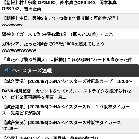
【悲報】村上宗隆 OPS.895、鈴木誠也OPS.840、岡本和真
OPS.742、吉田正尚...
【朗報】中日、阪神3タテでセ3位まで返り咲く可能性が浮上
wwwwww
阪神タイガース 1位 54勝42敗1分 （巨人と1G差）←これ
ガルシア、たった2試合でOPSが.900を超えてしまう
wwwwwwwwww
『当たれば飛ぶ外国人』←阪神はこれが地味にハードル高かった件
ベイスターズ速報
【試合実況】[2026/8/7]DeNAベイスターズ対広島カープ 18:00〜
DeNA相川監督「カウントをつくれない、ストライクを投げられな
い」ビド２軍再調整を明言 急...
【試合結果】[2026/8/6]DeNAベイスターズ５－１０阪神タイガー
ス 先発ビドが誤算...
【試合実況】[2026/8/6]DeNAベイスターズ対阪神タイガース
17:45〜
【公示】DeNAO.ビドが一軍昇格 登録抹消は無し