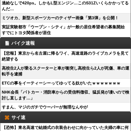
過給なしで420ps。しかもL型エンジン…このS31Zいくらかかってる
んだ…
ミツオカ、新型スポーツカーのティザー画像「第3弾」を公開！
実証実験都市「ウーブン・シティ」が一般の居住希望者の募集開始
すでにトヨタ関係者が居住
バイク速報
【悲報】東京から名古屋に帰るワイ、高速道路のライブカメラを見て
絶望する
高校生2人が乗るスクーターと車が衝突し高校生ら2人が死傷、車の運
転手を逮捕
ETCの事をイーティーシーってゆってる奴がいたｗｗｗｗｗｗｗ
NHK会長「パトカー・消防車からの受信料徴収、猛反発が凄いので検
討し直します…」
すまん、マジのガチでウーバーが無理なんやが
サイ速
【恐怖】東名高速で結婚式の衣装合わせに向かっていた夫婦の車に何