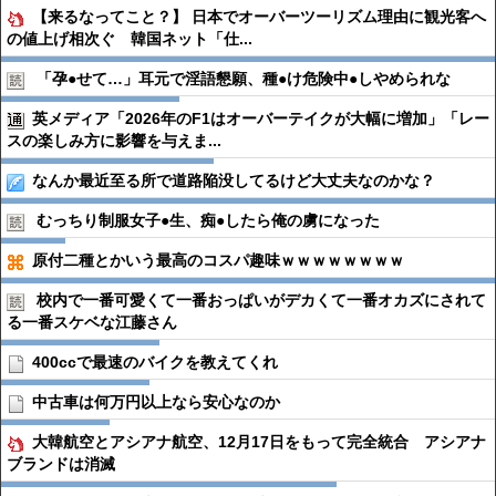
【来るなってこと？】 日本でオーバーツーリズム理由に観光客へ
の値上げ相次ぐ 韓国ネット「仕...
「孕●︎せて…」耳元で淫語懇願、種●︎け危険中●︎しやめられな
英メディア「2026年のF1はオーバーテイクが大幅に増加」「レー
スの楽しみ方に影響を与えま...
なんか最近至る所で道路陥没してるけど大丈夫なのかな？
むっちり制服女子●︎生、痴●︎したら俺の虜になった
原付二種とかいう最高のコスパ趣味ｗｗｗｗｗｗｗｗ
校内で一番可愛くて一番おっぱいがデカくて一番オカズにされて
る一番スケベな江藤さん
400ccで最速のバイクを教えてくれ
中古車は何万円以上なら安心なのか
大韓航空とアシアナ航空、12月17日をもって完全統合 アシアナ
ブランドは消滅