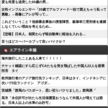
度も何度も追突した60歳の男...
女性インフルエンサー「20歳でアルファード一括で買えちゃう私って
素敵」→画像にアレが写って...
これどういうこと？池袋暴走事故の捜査陣営、飯塚幸三受刑者を逮捕
しなくていい理由を考えるため...
【悲報】日本人、相変わらず軽自動車に軽油を入れる…
言うほどスーパーカブって良いバイクか？
エアライン本舗
海外旅行したことある人来て！！！！！
チケット確認にすら応じずCAたちを突き飛ばした中国人22人を搭乗
拒否 タイ
欧州旅行者のアジア旅行先ランキング、日本はタイ、インドネシアに
次いで3位ランクイン アゴダ...
茨城県「群馬のパスポート、思い切りパクりました」群馬県「
高市「永住許可が出たら生活保護貰おうなんて外国人が増えては困
る。日本人以上の水準のみ許可」