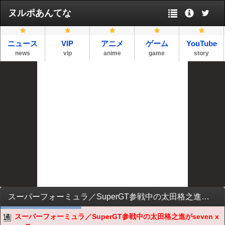
ヌルポあんてな
ニュース
VIP
アニメ
ゲーム
YouTube
news
vip
anime
game
story
スーパーフォーミュラ／SuperGT参戦中の太田格之進がseven x seven Racingからル・マン24時間参戦決定
スーパーフォーミュラ／SuperGT参戦中の太田格之進がseven x