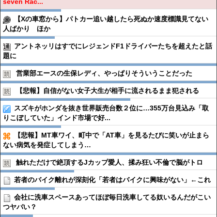
seven Rac...
【Xの車窓から】パトカー追い越したら死ぬか速度標識見てない
人ばかり ほか
アントネッリはすでにレジェンドF1ドライバーたちを超えたと話
題に
営業部エースの生保レディ、やっぱりそういうことだった
【悲報】自信がない女子大生が相手に流されるまま犯される
スズキがホンダを抜き世界販売台数２位に…355万台見込み「取
りこぼしていた」インド市場で好...
【悲報】MT車ワイ、町中で「AT車」を見るたびに笑いが止まら
ない病気を発症してしまう…
触れただけで絶頂するJカップ愛人、揉み狂い不倫で脳がトロ
若者のバイク離れが深刻化「若者はバイクに興味がない」←これ
会社に洗車スペースあってほぼ毎日洗車してる奴いるんだがこい
つヤバい？