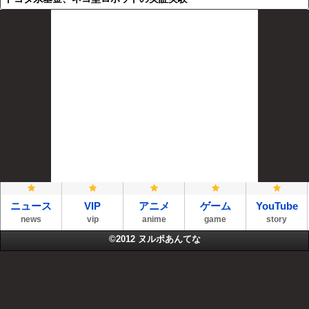
ニュース
VIP
アニメ
ゲーム
YouTube
news
vip
anime
game
story
©2012
ヌルポあんてな