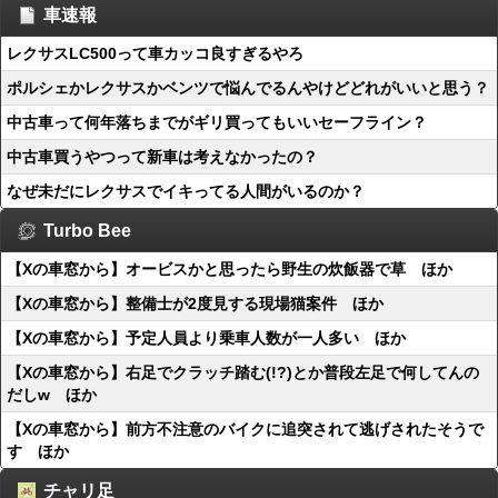
車速報
レクサスLC500って車カッコ良すぎるやろ
ポルシェかレクサスかベンツで悩んでるんやけどどれがいいと思う？
中古車って何年落ちまでがギリ買ってもいいセーフライン？
中古車買うやつって新車は考えなかったの？
なぜ未だにレクサスでイキってる人間がいるのか？
Turbo Bee
【Xの車窓から】オービスかと思ったら野生の炊飯器で草 ほか
【Xの車窓から】整備士が2度見する現場猫案件 ほか
【Xの車窓から】予定人員より乗車人数が一人多い ほか
【Xの車窓から】右足でクラッチ踏む(!?)とか普段左足で何してんの
だしw ほか
【Xの車窓から】前方不注意のバイクに追突されて逃げされたそうで
す ほか
チャリ足