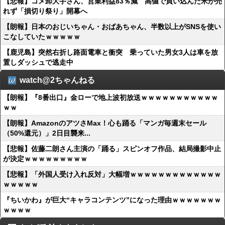
【悲報】コメ卸大手さん、営業利益83％減 高値で買い込んだ米が売
れず「損切り祭り」開幕へ
【朗報】日本のおじいちゃん・おばあちゃん、半数以上がSNSを使い
こなしていたｗｗｗｗｗ
【鹿児島】突然右折し路面電車と衝突 乗っていた男女3人は車を放
置しダッシュで逃走中
watch@2ちゃんねる
【朗報】『8番出口』金ローで地上波初放送ｗｗｗｗｗｗｗｗｗｗｗ
ｗｗ
【朗報】AmazonのアツさMax！心も踊る「マンガ毎週末セール
（50%還元）」2日目襲来...
【悲報】佐藤二朗さん主演の「踊る」スピンオフ作品、結局撮影中止
が決定ｗｗｗｗｗｗｗｗｗ
【悲報】「外国人受け入れ反対」大幅増ｗｗｗｗｗｗｗｗｗｗｗｗｗ
ｗｗｗｗｗ
『ちいかわ』が巨大“キャラコンテンツ”になった理由ｗｗｗｗｗｗｗ
ｗｗｗｗ