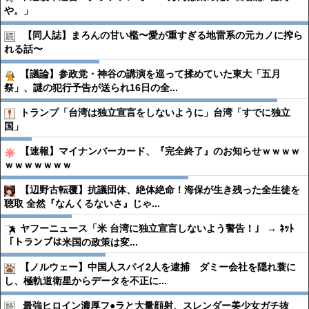
や。」
【同人誌】まろんの甘い檻〜愛が重すぎる地雷系の元カノに搾ら
れる話〜
【議論】参政党・神谷の講演を巡って揉めていた東大「五月
祭」、謎の犯行予告が送られ16日の全...
トランプ「台湾は独立宣言をしないように」台湾「すでに独立
国」
【速報】マイナンバーカード、『完全終了』のお知らせｗｗｗｗ
ｗｗｗｗｗｗｗ
【辺野古転覆】抗議団体、絶体絶命！海保が生き残った全生徒を
聴取 全然『なんくるないさ』じゃ...
ヤフーニュース「米 台湾に独立宣言しないよう警告！」 → ﾈｯﾄ
「トランプは米国の政策は変...
【ノルウェー】中国人スパイ2人を逮捕 ダミー会社を隠れ蓑に
し、極軌道衛星からデータを不正に...
最強ヒロイン濃厚フ●︎ラと大量顔射、スレンダー美少女ガチ抜