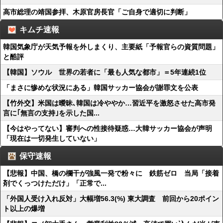
高市総理の靖国参拝、木原官房長官「ご自身で適切に判断」
キムチ速報
韓国気象庁が天気予報を外しまくり、主要紙「予報官らの資質問題」
と酷評
【韓国】ソウル 世界の若者に「最も人気な都市」＝5年連続1位
「まさに惨めな状況にある」韓国サッカー協会が謝罪文を公表
【竹外交】米国は曖昧､韓国は冷ややか…習近平を激怒させた高市発
言に｢無言の支持｣を示した国...
【今はやってない】審判への性接待疑惑…大韓サッカー協会が声明
「現在は一切発生していない」
保守速報
【悲報】中国、橋の欄干が強風一発で粉々に 鉄筋ゼロ 当局「接着
剤でくっつけただけ」「正常で...
「外国人受け入れ反対」大幅増56.3(%) 東大調査 前回から20ポイン
ト以上の爆増