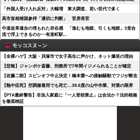
「外国人受け入れ反対」大幅増 東大調査、若い世代で多く
高市首相靖国参拝「適切に判断」 官房長官
中道改革連合の埋もれた存在感 「進むも地獄、引くも地獄」3党合
流で浮上できるのか⋯有楽町駅...
モッコスヌ～ン
【全裸ハゲ】大阪・貝塚市で女子高生に声かけ、ネット爆笑の理由
【悲報】ジャンポケ斎藤、刑務所で7年間イジメられることが確定
【佐藤二朗】スピンオフ中止決定！橋本愛への接触騒動でフジが断念
【熱中症死】空調服着用でも死亡…39.6度の山中作業、対策の限界
【PTA最終警告】非加入家庭に「一人登校禁止」は合法か？法的根拠
を徹底検証