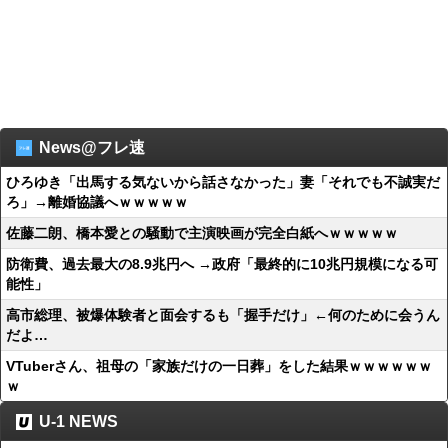
News@フレ速
ひろゆき「出馬する気ないから話さなかった」妻「それでも不誠実だ
ろ」→離婚協議へｗｗｗｗｗ
佐藤二朗、橋本愛との騒動で主演映画が完全白紙へｗｗｗｗｗ
防衛費、過去最大の8.9兆円へ →政府「最終的に10兆円規模になる可
能性」
高市総理、被爆体験者と面会するも「握手だけ」←何のために会うん
だよ…
VTuberさん、祖母の「家族だけの一日葬」をした結果ｗｗｗｗｗｗ
ｗ
U-1 NEWS