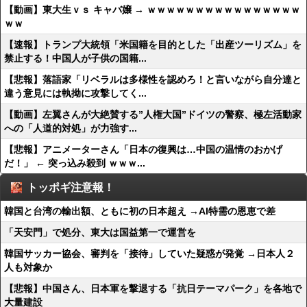
【動画】東大生ｖｓ キャバ嬢 → ｗｗｗｗｗｗｗｗｗｗｗｗｗｗｗｗ
ｗｗ
【速報】トランプ大統領「米国籍を目的とした「出産ツーリズム」を
禁止する！中国人が子供の国籍...
【悲報】落語家「リベラルは多様性を認めろ！と言いながら自分達と
違う意見には執拗に攻撃してく...
【動画】左翼さんが大絶賛する”人権大国”ドイツの警察、極左活動家
への「人道的対処」が力強す...
【悲報】アニメーターさん「日本の復興は…中国の温情のおかげ
だ！」 ← 突っ込み殺到 ｗｗｗ...
トッポギ注意報！
韓国と台湾の輸出額、ともに初の日本超え →AI特需の恩恵で差
「天安門」で処分、東大は国益第一で運営を
韓国サッカー協会、審判を「接待」していた疑惑が発覚 →日本人２
人も対象か
【悲報】中国さん、日本軍を撃退する「抗日テーマパーク」を各地で
大量建設