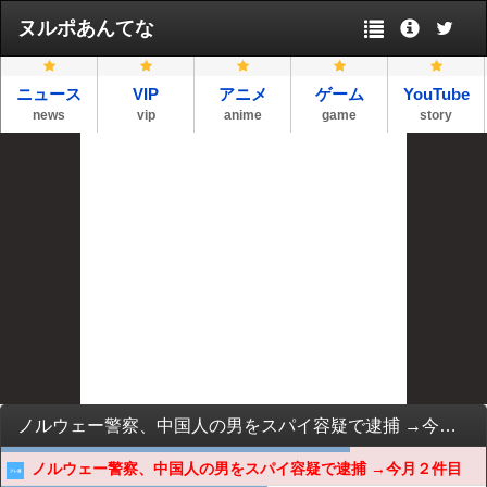
ヌルポあんてな
ニュース
VIP
アニメ
ゲーム
YouTube
news
vip
anime
game
story
ノルウェー警察、中国人の男をスパイ容疑で逮捕 →今月２件目
ノルウェー警察、中国人の男をスパイ容疑で逮捕 →今月２件目