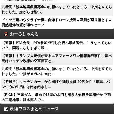
共産党「熊本地震救援募金のお願いをしていたところ、中指を立てら
れました。嫌がらせ酷い」
ドイツ空港のウクライナ機に自爆ドローン接近→職員が蹴り落とす→
偶然起爆装置が壊れセーフ
おーるじゃんる
【速報】PTA会長「PTA参加拒否した親へ最終警告。こうなってもい
い？」問題になりすぎて即...
【速報】トランプ大統領が乗るエアフォースワン情報漏洩事件、流出
元はバイデン政権の空軍長官と...
共産党「熊本地震救援募金のお願いをしていたところ、中指を立てら
れました。中指がメガネに当た...
【避難所】キッチンカー、から揚げや麺類提供 40代女性「最高、パ
ン中心の生活には飽き飽きし...
【PICK】三峡ダム、豪雨で13基の水門を開き大規模放流開始か 下流
の工場地帯に洪水流入で...
政経ワロスまとめニュース