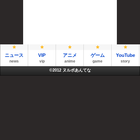
ニュース
VIP
アニメ
ゲーム
YouTube
news
vip
anime
game
story
©2012
ヌルポあんてな