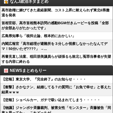
なんJ政治ネタまとめ
高市政権に媚びてきた産経新聞、コスト上昇に耐えられず東北6県撤
退を発表
首相官邸、高市首相熊本訪問の感動BGM付きムービーを投稿「全部
が全部ありがたかったです」
広島県知事ら「核抑止論、根本的におかしい」
内閣広報官「高市総理が避難所を３分しか視察しなかったなんてデ
マ！50分いたぞ????」 →...
再審見直し法案、稲田朋美議員らが頑張るも敗北し冤罪当事者が失望
する内容に終わる
NEWSまとめもりー
【悲報】東京大学、『完全終了』のお知らせ・・・・
【衝撃】さかなクン、結婚してる？の質問に「お魚で幸せ」と答えた
結果ｗｗｗ
【悲報】ショベルカー、ガチで吸い込まれてしまう・・・・・
【物議】ジャンポケ斉藤裁判、被害女性「モンスター」斉藤被告「同
意と思ってた」←これどっちが...