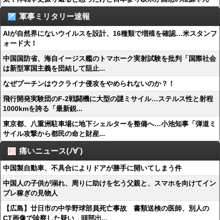
軍事ミリタリー速報
AIが自然界にないウイルスを設計、16種類で増殖を確認…米スタンフ
ォード大！
中国国防省、海自イージス艦のトマホーク実射試験を批判「国際社会
は新型軍国主義を団結して阻止...
なぜプーチンはウクライナ侵攻をやめられないのか？！
飛行開発実験団のF-2戦闘機に大型の謎ミサイル…ステルス性と射程
1000kmを誇る「最新鋭...
東京都、八重洲駐車場に地下シェルターを整備へ…小池知事「弾道ミ
サイル攻撃から都民の命と財産...
痛いニュース(ﾉ∀`)
中国製自動車、不具合によりドアが勝手に開いてしまう件
中国人の子供が溺れ、周りに助けを乞う父親と、スマホを向けてイン
プレ稼ぎの見物人
【広島】廿日市の中学野球部員死亡事故 書類送検の医師、別人の
CT画像で診察した疑い 頭部出...