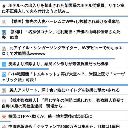
ホテルへの出入りを禁止された某国系のホテル従業員、リネン室
に不正侵入して火を付けようと試み...
【動画】旅先の人妻ハーレムにW中●︎し搾精され続ける温泉地
【訃報】「名探偵コナン」毛利蘭役・声優の山崎和佳奈さん死
去 61歳
元アイドル・シンガーソングライター、AVデビューでめちゃエ
ロくて才能開花wwwww
洗濯より掃除より、結局メシ作りが最強負担だった模様
F-14戦闘機「トムキャット」再び大空へ？…米国上院で「マーヴ
ェリック法」可決！
美人アスリート、深く食い込むハイレグを執拗に舐め●︎される
【栃木強盗殺人】「同じ学年の仲間に誘われた」強盗殺人容疑で
自称16歳の高校生逮捕 現場から...
韓国はTPPへ動くか、統一地方選後の試金石に
中道改革連合「クラファンで2000万円は集めた。目標は1億円