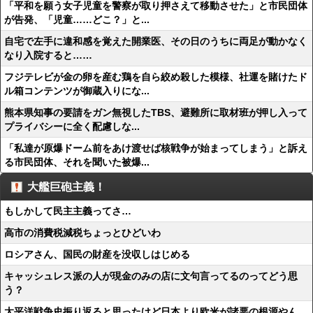
「平和を願う女子児童を警察が取り押さえて移動させた」と市民団体
が告発、「児童……どこ？」と...
自宅で左手に違和感を覚えた開業医、その日のうちに両足が動かなく
なり入院すると……
フジテレビが金の卵を産む鶏を自ら絞め殺した模様、社運を賭けたド
ル箱コンテンツが御蔵入りにな...
熊本県知事の要請をガン無視したTBS、避難所に取材班が押し入って
プライバシーに全く配慮しな...
「私達が原爆ドーム前をあけ渡せば核戦争が始まってしまう」と訴え
る市民団体、それを聞いた被爆...
大艦巨砲主義！
もしかして民主主義ってさ…
高市の消費税減税ちょっとひどいわ
ロシアさん、国民の財産を没収しはじめる
キャッシュレス派の人が現金のみの店に文句言ってるのってどう思
う？
太平洋戦争史振り返ると思ったけど日本より欧米が諸悪の根源やん