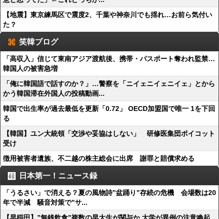
【地震】東京練馬区で震度2、千葉や神奈川でも揺れ…お前ら気付い
た？
笑韓ブログ
「高収入」信じて東南アジア渡航後、携帯・パスポート奪われ監禁…
韓国人の被害急増
「俺に韓国語で話すのか？」…警察を「ニイェニイェニイェ」とから
かう韓国滞在外国人の投稿動画...
韓国で出生率が過去最低を更新「0.72」 OECD加盟国で唯一 1を下回
る
【韓国】ユン大統領「交渉や妥協はしない」 研修医集団ボイコット
受け
徴用被害者遺族、不二越の株主総会に出席 謝罪と賠償求める
日本第一！ニュース録
「うるさい」で消える？夏の風物詩”盆踊り”存続の危機 会場数は20
年で半減 騒音対策で”サ...
【早稲田】”無銭飲食”複数の早大生が関与か 大学が異例の注意喚起