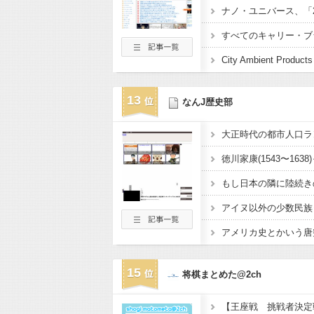
13
なんJ歴史部
アイヌ以外の少数民族
アメリカ史とかいう唐突
15
将棋まとめた@2ch