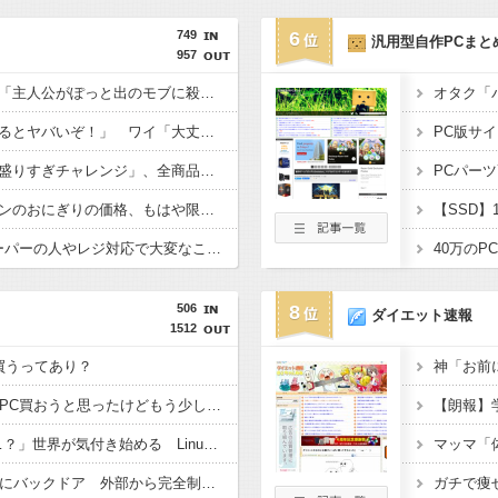
749
6
汎用型自作PCまと
957
みいちゃんと山田さん「主人公がぽっと出のモブに殺されて終わります」←これ
敵「扇風機を当てて寝るとヤバいぞ！」 ワイ「大丈夫やろｗｗｗ」扇風機ﾎﾟﾁｰ
PC版サ
【画像】ファミマの「盛りすぎチャレンジ」、全商品買うて来たで
PCパー
【悲報】セブンイレブンのおにぎりの価格、もはや限界を超える
食料消費税1%ってスーパーの人やレジ対応で大変なことにならんか？
40万の
506
8
ダイエット速報
1512
Max買うってあり？
去年10月にゲーミングPC買おうと思ったけどもう少し後でいいやで時期逃したらうなぎ登りに値上がりしていった
【朗報】
「Linuxで十分じゃね…？」世界が気付き始める Linuxの市場シェアが初めて10%超える Windows窮地
中国製ルーター20機種にバックドア 外部から完全制御できる機能が仕込まれていた
ガチで痩