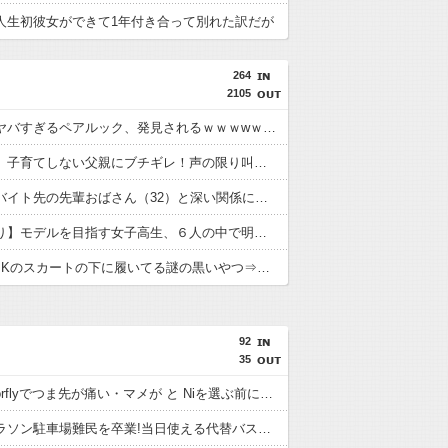
人生初彼女ができて1年付き合って別れた訳だが
264
2105
【画像】ヤバすぎるペアルック、発見されるｗｗｗwｗｗｗｗｗｗｗｗｗ
女性さん、子育てしない父親にブチギレ！声の限り叫ぶ！！→ｗｗｗｗ
【悲報】バイト先の先輩おばさん（32）と深い関係になってしまった結果⇒ｗ
【画像あり】モデルを目指す女子高生、６人の中で明らかにデカい人を発見ｗｗｗｗ
【画像】JKのスカートの下に履いてる謎の黒いやつ⇒ｗｗ
92
35
Nike Vaporflyでつま先が痛い・マメが と Niを選ぶ前に。履き心地と失敗しやす
つくばマラソン駐車場難民を卒業!当日使える代替バス&乗り換をレースで使う前に。向いている走