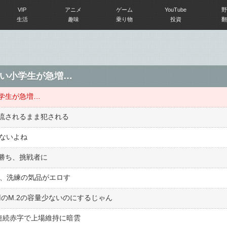
VIP
アニメ
ゲーム
YouTube
野
生活
趣味
乗り物
投資
翻
い小学生が急増…
学生が急増…
流されるまま犯される
えないよね
勝ち、挑戦者に
ー、洗練の気品がエロす
のM.2の容量少ないのにするじゃん
年連続赤字で上場維持に暗雲