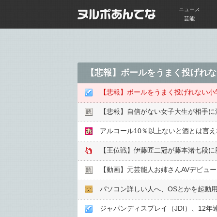
ニュース
芸能
【悲報】ボールをうまく投げれな
【悲報】ボールをうまく投げれない小
【悲報】自信がない女子大生が相手に
アルコール10％以上ないと酒とは言
【王位戦】伊藤匠二冠が藤本渚七段に
【動画】元芸能人お姉さんAVデビュ
パソコン詳しい人へ、OSとかを起動用
ジャパンディスプレイ（JDI）、12