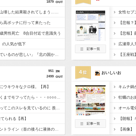
1879
熊さん、人間が勝手に山壊した結果殺されてしまう…これ半分虐殺だろ
ら高ボッチに行って来たった
【悲報？
4歳男性死亡 8合目付近で意識失う
【悲報】
CE」の人気が低下
「クマが悪者扱いされているのが悲しい」『北の国から』倉本聰が語った現代社会への違和感 「バブル期以降、ドラマはつまらなくなった」
951
4
おいしいお
2499
にウキウキなクロ様。【再】
キムチ鍋
フッサーラの猫を心行くまでモフってたら・・・○○○○が全滅してた【再】
ぬこと一緒に布団に入ってこのスレを見ているのに 羨ましくて仕方ないのは何故だろう・・【再】
オール電
捨てられる【再】
うちとこの猫様、フロントライン（首の後ろに液体の薬たらすタイプ）すると、もの凄く機嫌が悪くなるのですが、皆さんのところの猫様は如何ですか？【再】