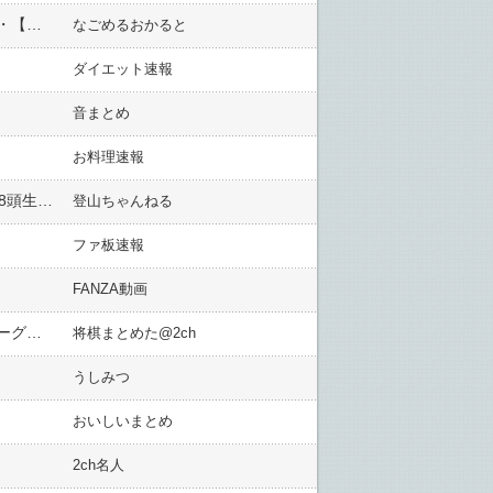
あまりにもピシッピシッ ラップ音が鳴りまくり幻聴もしこたま聴こえるから「夢に出てこい」言ったら・・・【再】
なごめるおかると
ダイエット速報
音まとめ
お料理速報
“東京クマ”の活動拡大 将来「府中市」まで移動可能? 多摩川下って街中心部に 近くの森林に推定120〜378頭生息か
登山ちゃんねる
ファ板速報
FANZA動画
【王位戦 挑決リーグ白組プレーオフ】伊藤匠二冠が藤本渚七段に勝利し2回戦進出 藤本渚七段は4勝1敗もリーグ陥落が決まる
将棋まとめた@2ch
うしみつ
おいしいまとめ
2ch名人