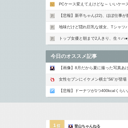
PCケース変えてえけどな～ いいケー
【悲報】新卒ちゃん(22)、ほぼ仕事が
地味だけど隠れ巨乳な彼女、Tシャツ
トップ女優と朝まで2人きり、生々ハ●︎
今日のオススメ記事
【画像】8月だから夏に撮った写真あ
女性セブンにイケメン棋士”S6”が登場 渡
【悲報】ドーナツが1つ400kcalく
1
登山ちゃんねる