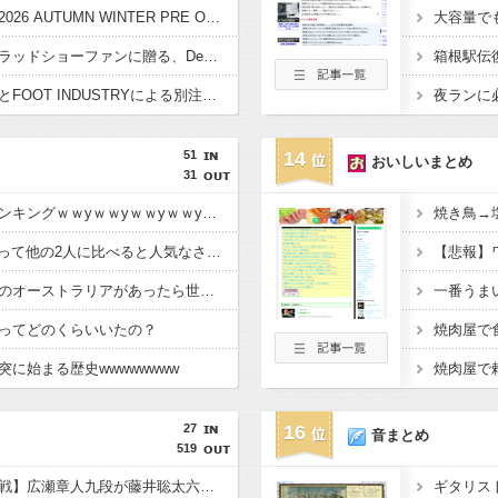
ナノ・ユニバース、「2026 AUTUMN WINTER PRE ORDER」を公開し秋冬新作コレクションの先行予約を開始
すべてのキャリー・ブラッドショーファンに贈る、Desigualのニュースペーパープリントコレクション
City Ambient ProductsとFOOT INDUSTRYによる別注ローファーが8月7日より発売
51
14
おいしいまとめ
31
大正時代の都市人口ランキングｗｗyｗｗyｗｗyｗｗyｗｗ
焼き鳥→
徳川家康(1543〜1638)って他の2人に比べると人気なさすぎじゃね？
【悲報】
もし日本の隣に陸続きのオーストラリアがあったら世界の歴史はどう変わってた？
一番うま
ってどのくらいいたの？
焼肉屋で
に始まる歴史wwwwwwww
焼肉屋で
27
16
音まとめ
519
【王座戦 挑戦者決定戦】広瀬章人九段が藤井聡太六冠に勝利し、伊藤匠王座への挑戦権を得る 終盤は評価値の乱高下が止まらず