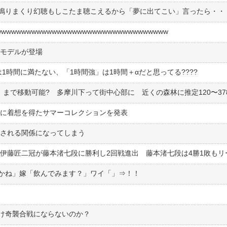
wwwwwwwwwwwwwwwwwwwwwwwwwwwwww
ーモデルが登場
1時間に満たない、「1時間強」は1時間＋αだと思ってる????
クに着想を得たサマーコレクションを発表
︎しされる関係になってしまう
かね」嫁「飲んでみます？」ワイ「」⇒！！
け奇襲合戦にならないのか？