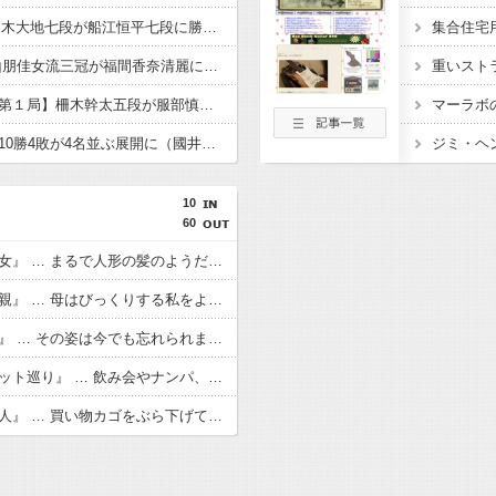
【順位戦C級1組】佐々木大地七段が船江恒平七段に勝利し、２勝１敗に ３戦全勝は鈴木大介九段、高野智史六段、上野裕寿六段、畠山鎮八段、黒田尭之六段の５名に
集合住宅
【清麗戦 第３局】西山朋佳女流三冠が福間香奈清麗に勝利し
重いスト
【竜王戦挑戦者決定戦第１局】柵木幹太五段が服部慎一郎七段に勝利 竜王戦挑戦へ王手をかけ、公式戦16連勝に伸ばす
マーラボ
【奨励会三段リーグ】10勝4敗が4名並ぶ展開に（國井・木村・花村・渡邊） 残りはあと４局
10
60
【洒落怖】『２人の少女』 … まるで人形の髪のようだと思ったのを今でも覚えています
【洒落怖】『酔った母親』 … 母はびっくりする私をよそに「あんた誰？！」と言い放った
【洒落怖】『マネキン』 … その姿は今でも忘れられません こちらをまっすぐ見つめているようでした
【洒落怖】『心霊スポット巡り』 … 飲み会やナンパ、心霊スポットに凸する位しかない退屈な街だ
【洒落怖】『知らない人』 … 買い物カゴをぶら下げてうろうろしていると、急に手をつかまれ