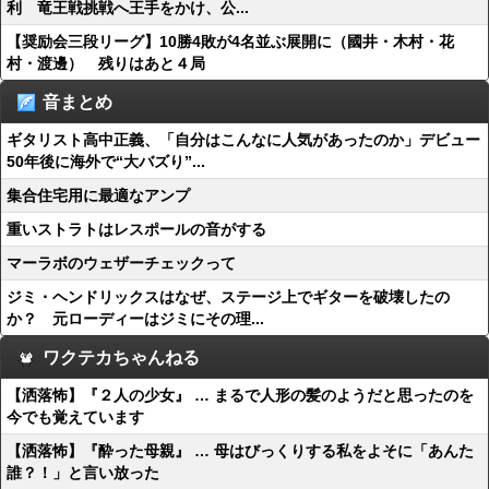
利 竜王戦挑戦へ王手をかけ、公...
【奨励会三段リーグ】10勝4敗が4名並ぶ展開に（國井・木村・花
村・渡邊） 残りはあと４局
音まとめ
ギタリスト高中正義、「自分はこんなに人気があったのか」デビュー
50年後に海外で“大バズり”...
集合住宅用に最適なアンプ
重いストラトはレスポールの音がする
マーラボのウェザーチェックって
ジミ・ヘンドリックスはなぜ、ステージ上でギターを破壊したの
か？ 元ローディーはジミにその理...
ワクテカちゃんねる
【洒落怖】『２人の少女』 … まるで人形の髪のようだと思ったのを
今でも覚えています
【洒落怖】『酔った母親』 … 母はびっくりする私をよそに「あんた
誰？！」と言い放った