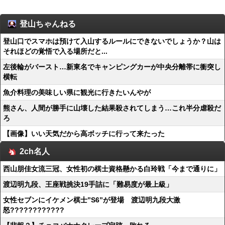
登山ちゃんねる
登山口でスマホは預けて入山するルールにできないでしょうか？山は
それほどの覚悟で入る場所だと...
左後輪がバースト…新東名でキャンピングカーが中央分離帯に衝突し
横転
魚介料理の美味しい県に観光に行きたいんやが
熊さん、人間が勝手に山壊した結果殺されてしまう…これ半分虐殺だ
ろ
【画像】いい天気だから高ボッチに行って来たった
2ch名人
西山朋佳女流三冠、女性初の棋士資格懸かる白玲戦「今まで通りに」
渡辺明九段、王座戦挑決19手詰に「難易度が最上級」
女性セブンにイケメン棋士”S6”が登場 渡辺明九段大激
怒????????????