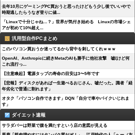
去年10月にゲーミングPC買おうと思ったけどもう少し後でいいやで
時期逃したらうなぎ登りに値...
「Linuxで十分じゃね…？」世界が気付き始める Linuxの市場シェ
アが初めて10%超え...
汎用型自作PCまとめ
このパソコン買おうか迷ってるから背中を刺してくれｗｗｗ
OpenAI、Anthropicに続きMetaのAIも勝手に他社攻撃 嘘ξけど何
これ流行っ...
【注意喚起】電源タップの寿命の目安は3〜5年です
【悲報】ディスクがあれば一生遊べるおじさん、嘘だった。識者「経
年劣化で普通に割れます」
オタク「パソコン自作できます」DQN「自分で車やバイクいじれま
す」
ダイエット速報
サラダバーは野菜で腹を満たすという店の意図が見える
馬鹿「筋肉増やすにはタンパク質だぞ！」→江戸時代の人「へー（衣