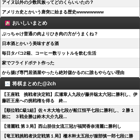
アイヌ以外の少数民族ってどのくらいいたの？
アメリカ史とかいう唐突に始まる歴史wwwwwwww
おいしいまとめ
ぶっちゃけ普通の肉よりひき肉の方がうまくね？
日本酒とかいう美味すぎる酒
毎日タバコ2箱、コーヒー数リットルを飲む生活
家でフライドポテト作った
から揚げ専門居酒屋やったら絶対儲かるのに誰もやらない理由
将棋まとめた@2ch
【王座戦 挑戦者決定戦】広瀬章人九段が藤井聡太六冠に勝利し、伊
藤匠王座への挑戦権を得る 終...
【順位戦C級1組】佐々木大地七段が船江恒平七段に勝利し、２勝１
敗に ３戦全勝は鈴木大介九段...
【清麗戦 第３局】西山朋佳女流三冠が福間香奈清麗に勝利し
【竜王戦挑戦者決定戦第１局】柵木幹太五段が服部慎一郎七段に勝