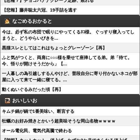
【悲報？】チョコバナナクレープ定跡、敗れる
【悲報】藤井聡太六冠、19手詰を逃す
なごめるおかると
今は、必ず私の布団で眠りにやってくるﾇｺ様。 ぐっすり寝入ってし
まうと、どうやらいびきを...
黒猫スレとしてはこれはちょっとグレーゾーン【再】
ふと気がつくと、両肩に○○○様を乗せて座禅してる弟。弟「待て。
今、悟りが開けそうだから」【...
一人暮しの為引越しするんやけど、普段自分に寄り付かないネコが部
屋に入って来て一緒に寝てる。...
動くぬいぐるみだった頃【再】
おいしいお
キムチ鍋が鍋で1番美味い、断言する
牡蠣のお好み焼きとかいう超美味そうな岡山名物ｗｗｗｗ
オール電化民、電気代高騰で終わる