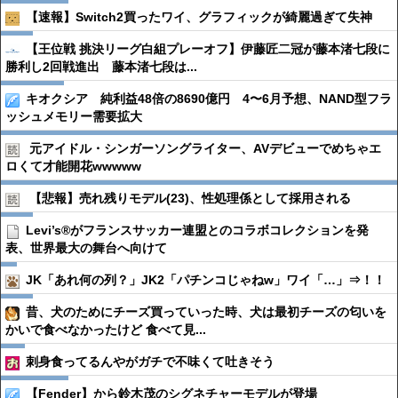
【速報】Switch2買ったワイ、グラフィックが綺麗過ぎて失神
【王位戦 挑決リーグ白組プレーオフ】伊藤匠二冠が藤本渚七段に
勝利し2回戦進出 藤本渚七段は...
キオクシア 純利益48倍の8690億円 4〜6月予想、NAND型フラ
ッシュメモリー需要拡大
元アイドル・シンガーソングライター、AVデビューでめちゃエ
ロくて才能開花wwwww
【悲報】売れ残りモデル(23)、性処理係として採用される
Levi’s®がフランスサッカー連盟とのコラボコレクションを発
表、世界最大の舞台へ向けて
JK「あれ何の列？」JK2「パチンコじゃねw」ワイ「…」⇒！！
昔、犬のためにチーズ買っていった時、犬は最初チーズの匂いを
かいで食べなかったけど 食べて見...
刺身食ってるんやがガチで不味くて吐きそう
【Fender】から鈴木茂のシグネチャーモデルが登場