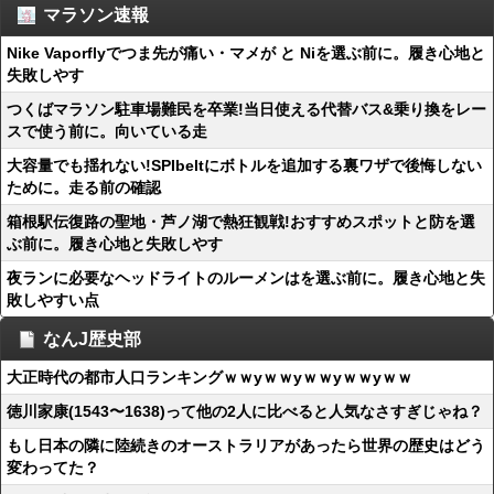
マラソン速報
Nike Vaporflyでつま先が痛い・マメが と Niを選ぶ前に。履き心地と
失敗しやす
つくばマラソン駐車場難民を卒業!当日使える代替バス&乗り換をレー
スで使う前に。向いている走
大容量でも揺れない!SPIbeltにボトルを追加する裏ワザで後悔しない
ために。走る前の確認
箱根駅伝復路の聖地・芦ノ湖で熱狂観戦!おすすめスポットと防を選
ぶ前に。履き心地と失敗しやす
夜ランに必要なヘッドライトのルーメンはを選ぶ前に。履き心地と失
敗しやすい点
なんJ歴史部
大正時代の都市人口ランキングｗｗyｗｗyｗｗyｗｗyｗｗ
徳川家康(1543〜1638)って他の2人に比べると人気なさすぎじゃね？
もし日本の隣に陸続きのオーストラリアがあったら世界の歴史はどう
変わってた？