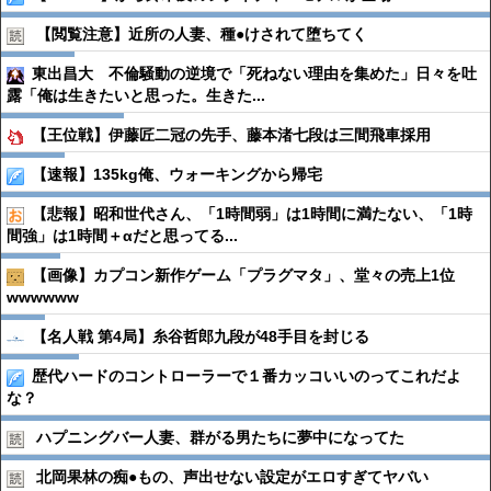
【閲覧注意】近所の人妻、種●︎けされて堕ちてく
東出昌大 不倫騒動の逆境で「死ねない理由を集めた」日々を吐
露「俺は生きたいと思った。生きた...
【王位戦】伊藤匠二冠の先手、藤本渚七段は三間飛車採用
【速報】135kg俺、ウォーキングから帰宅
【悲報】昭和世代さん、「1時間弱」は1時間に満たない、「1時
間強」は1時間＋αだと思ってる...
【画像】カプコン新作ゲーム「プラグマタ」、堂々の売上1位
wwwwww
【名人戦 第4局】糸谷哲郎九段が48手目を封じる
歴代ハードのコントローラーで１番カッコいいのってこれだよ
な？
ハプニングバー人妻、群がる男たちに夢中になってた
北岡果林の痴●︎もの、声出せない設定がエロすぎてヤバい