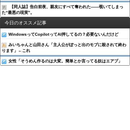
【同人誌】告白前夜、親友にすべて奪われた――覗いてしまっ
た“最悪の現実”。
今日のオススメ記事
WindowsってCopilotってAI押してるの？必要ないんだけど
みいちゃんと山田さん「主人公がぽっと出のモブに殺されて終わ
ります」←これ
女性「そうめん作るのは大変。簡単とか言ってる奴はエアプ」