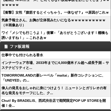
ｗｗｗｗｗ
【衝撃】女性『腹筋するとイっちゃう。一体なぜ？』⇒原因がこれｗ
気象予報士さん、お胸が立体視みたいになるｗｗｗｗｗｗｗｗｗｗ
（※画像あり）
ワイ「メシでも行こうよ！」後輩♀「ありがとうございます！棚橋も
誘いますね！」←これさあｗ
ファ板速報
仕事中でも付けられる香水
インナーウェア市場、2033年までに4,000億米ドル超へ成長予測 – サ
ステナビリティと...
TOMORROWLANDの新レーベル「maitai」新作コレクションに、
「UNDYED」の...
偉人の発見をおしゃれに身につけよう！ ニュートンとガリレオの有
名な発見をモチーフにした、ク...
Chut! By BRADELIS、西武渋谷店で期間限定POP UP STOREを開
催！全...