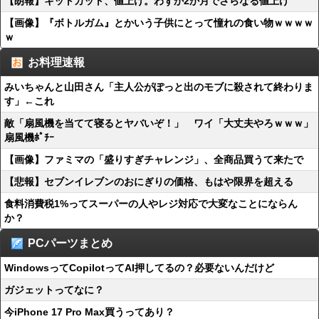
【朗報】キットカット、値上げ。わずか2か月でさらなる値上げ
【画像】『ボトルガム』とかいう子供にとって憧れの食い物ｗｗｗｗ
ｗ
お料理速報
みいちゃんと山田さん「主人公がぽっと出のモブに殺されて終わりま
す」←これ
敵「扇風機を当てて寝るとヤバいぞ！」 ワイ「大丈夫やろｗｗｗ」
扇風機ﾎﾟﾁｰ
【画像】ファミマの「盛りすぎチャレンジ」、全商品買うて来たで
【悲報】セブンイレブンのおにぎりの価格、もはや限界を超える
食料消費税1%ってスーパーの人やレジ対応で大変なことにならん
か？
PCパーツまとめ
WindowsってCopilotってAI押してるの？必要ないんだけど
ガジェットってなに？
今iPhone 17 Pro Max買うってあり？