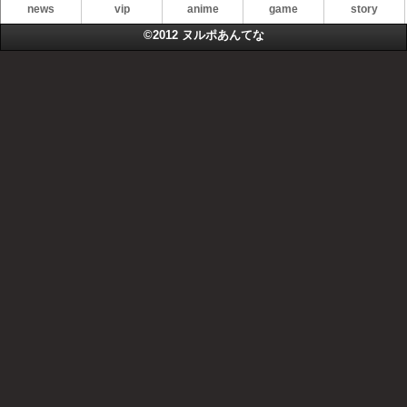
news
vip
anime
game
story
©2012
ヌルポあんてな