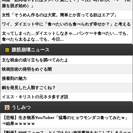
服を脱ぎ始め）」
女性「そうめん作るのは大変。簡単とか言ってる奴はエアプ」
ワイ、ダイエット中に「食べたいのも食べられず幸せか？」と考える
太ってしまった…ダイエットしなきゃ…パンケーキ食べたい…でも、
食べたら太るよな…でも、今日...
腹筋崩壊ニュース
主な税金の成り立ちを調べてみたよ
映画技術の発明をめぐる闇
接着剤の魅力
銅を発見した人類すごくね？
イエス・キリストの元ネタ多すぎ説
うしみつ
【悲報】生き物系YouTuber「猛毒のヒョウモンダコ食ってみたｗ」
⇒結果ｗｗｗｗｗ
【動画】NHKニュース、とんでもない放送事故をおこしてしまうｗｗ