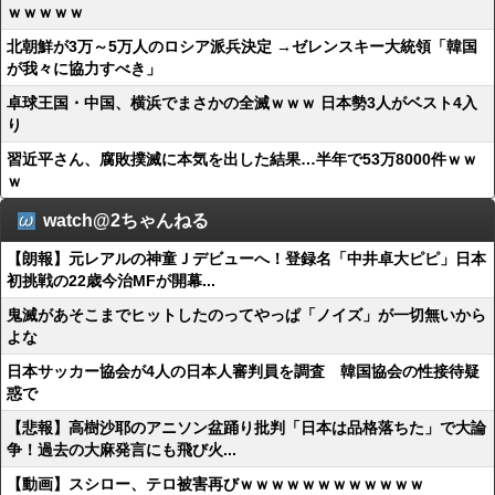
ｗｗｗｗｗ
北朝鮮が3万～5万人のロシア派兵決定 →ゼレンスキー大統領「韓国
が我々に協力すべき」
卓球王国・中国、横浜でまさかの全滅ｗｗｗ 日本勢3人がベスト4入
り
習近平さん、腐敗撲滅に本気を出した結果…半年で53万8000件ｗｗ
ｗ
watch@2ちゃんねる
【朗報】元レアルの神童Ｊデビューへ！登録名「中井卓大ピピ」日本
初挑戦の22歳今治MFが開幕...
鬼滅があそこまでヒットしたのってやっぱ「ノイズ」が一切無いから
よな
日本サッカー協会が4人の日本人審判員を調査 韓国協会の性接待疑
惑で
【悲報】高樹沙耶のアニソン盆踊り批判「日本は品格落ちた」で大論
争！過去の大麻発言にも飛び火...
【動画】スシロー、テロ被害再びｗｗｗｗｗｗｗｗｗｗｗｗ