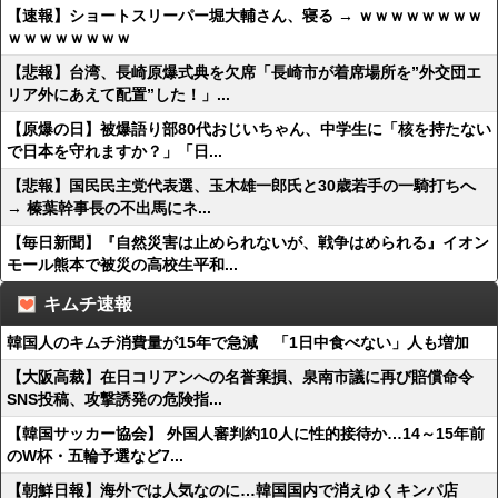
【速報】ショートスリーパー堀大輔さん、寝る → ｗｗｗｗｗｗｗｗ
ｗｗｗｗｗｗｗｗ
【悲報】台湾、長崎原爆式典を欠席「長崎市が着席場所を”外交団エ
リア外にあえて配置”した！」...
【原爆の日】被爆語り部80代おじいちゃん、中学生に「核を持たない
で日本を守れますか？」「日...
【悲報】国民民主党代表選、玉木雄一郎氏と30歳若手の一騎打ちへ
→ 榛葉幹事長の不出馬にネ...
【毎日新聞】『自然災害は止められないが、戦争はめられる』イオン
モール熊本で被災の高校生平和...
キムチ速報
韓国人のキムチ消費量が15年で急減 「1日中食べない」人も増加
【大阪高裁】在日コリアンへの名誉棄損、泉南市議に再び賠償命令
SNS投稿、攻撃誘発の危険指...
【韓国サッカー協会】 外国人審判約10人に性的接待か…14～15年前
のW杯・五輪予選など7...
【朝鮮日報】海外では人気なのに…韓国国内で消えゆくキンパ店