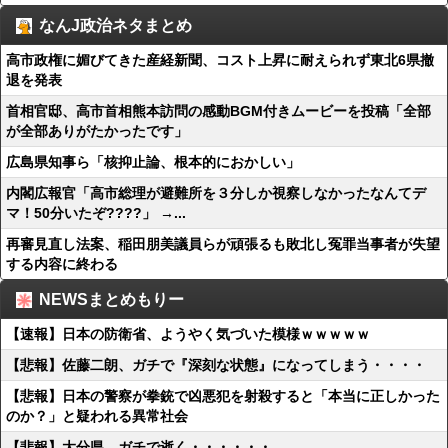
なんJ政治ネタまとめ
高市政権に媚びてきた産経新聞、コスト上昇に耐えられず東北6県撤
退を発表
首相官邸、高市首相熊本訪問の感動BGM付きムービーを投稿「全部
が全部ありがたかったです」
広島県知事ら「核抑止論、根本的におかしい」
内閣広報官「高市総理が避難所を３分しか視察しなかったなんてデ
マ！50分いたぞ????」 →...
再審見直し法案、稲田朋美議員らが頑張るも敗北し冤罪当事者が失望
する内容に終わる
NEWSまとめもりー
【速報】日本の防衛省、ようやく気づいた模様ｗｗｗｗｗ
【悲報】佐藤二朗、ガチで『深刻な状態』になってしまう・・・・
【悲報】日本の警察が拳銃で凶悪犯を射殺すると「本当に正しかった
のか？」と疑われる異常社会
【悲報】大分県、ガチで逝く・・・・・・