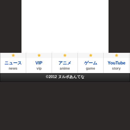
ニュース
VIP
アニメ
ゲーム
YouTube
news
vip
anime
game
story
©2012
ヌルポあんてな