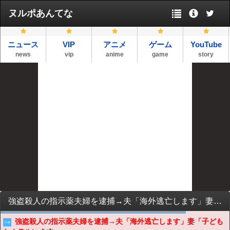
ヌルポあんてな
ニュース
VIP
アニメ
ゲーム
YouTube
news
vip
anime
game
story
強盗殺人の指示薬夫婦を逮捕→夫「海外逃亡します」妻「子どもとホテルいます」
強盗殺人の指示薬夫婦を逮捕→夫「海外逃亡します」妻「子ども