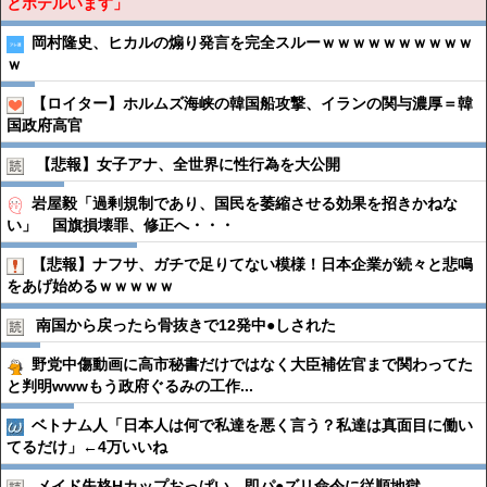
とホテルいます」
岡村隆史、ヒカルの煽り発言を完全スルーｗｗｗｗｗｗｗｗｗｗ
ｗ
【ロイター】ホルムズ海峡の韓国船攻撃、イランの関与濃厚＝韓
国政府高官
【悲報】女子アナ、全世界に性行為を大公開
岩屋毅「過剰規制であり、国民を萎縮させる効果を招きかねな
い」 国旗損壊罪、修正へ・・・
【悲報】ナフサ、ガチで足りてない模様！日本企業が続々と悲鳴
をあげ始めるｗｗｗｗｗ
南国から戻ったら骨抜きで12発中●︎しされた
野党中傷動画に高市秘書だけではなく大臣補佐官まで関わってた
と判明wwwもう政府ぐるみの工作...
ベトナム人「日本人は何で私達を悪く言う？私達は真面目に働い
てるだけ」←4万いいね
メイド失格Hカップおっぱい、即パ●︎ズリ命令に従順地獄