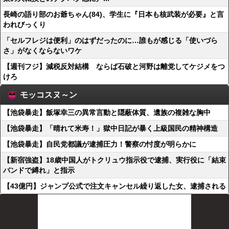
長崎の語り部のお爺ちゃん(84)、学生に『日本も核武装が必要』と言
われびっくり
「セルフレジは便利」のはずだったのに…誰もが感じる「使いづら
さ」がなくならないワケ
【週刊フジ】減税反対結構 ならば石破と河野は離党してケジメをつ
けろ
モッコスヌ～ン
【池袋暴走】飯塚幸三の異常言動と隠蔽体質、遺族の複雑な胸中
【池袋暴走】「晴れて米寿！」獄中日記が暴く上級国民の精神構造
【池袋暴走】自民党都議が逮捕圧力！警察の忖度が明らかに
【新宿強盗】18歳中国人がトクリュウ指示役で逮捕、実行役に「結束
バンドで縛れ」と指示
【43億円】ジャンプ公式で注文キャンセル繰り返した女、逮捕される