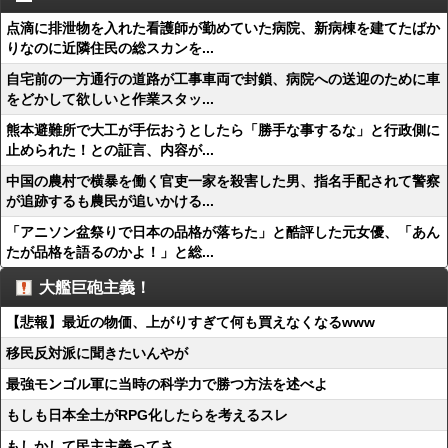
点滴に排泄物を入れた看護師が勤めていた病院、新病棟を建てたばか
りなのに近隣住民の総スカンを...
自宅前の一方通行の道路が工事車両で封鎖、病院への送迎のために車
をどかして欲しいと作業スタッ...
熊本避難所で大工が手伝おうとしたら「勝手な事するな」と行政側に
止められた！との証言、内容が...
中国の農村で横暴を働く官吏一家を殺害した男、指名手配されて警察
が追跡するも農民が追いかける...
「アニソン盆祭りで日本の品格が落ちた」と酷評した元女優、「あん
たが品格を語るのかよ！」と総...
大艦巨砲主義！
【悲報】最近の物価、上がりすぎて何も買えなくなるwww
移民反対派に聞きたいんやが
最強モンゴル軍に当時の科学力で勝つ方法を述べよ
もしも日本全土がRPG化したらを考えるスレ
もしかして民主主義ってさ…