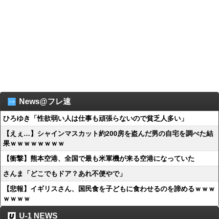
News@フレ速
ひろゆき「性欲弱い人は仕事も頑張らないので貧乏人多い」
【えぇ…】シャインマスカット約200房を盗んだ男の自宅を調べた結
果ｗｗｗｗｗｗｗｗ
【衝撃】熊本空港、全国で最も米軍機が来る空港になっていた
さんま「どこでもドア？あれ不便やで」
【悲報】イギリスさん、国民食を子どもに食わせるのを諦めるｗｗｗ
ｗｗｗｗ
U-1 NEWS