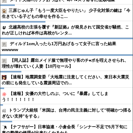
三原じゅん子「もう一度大臣をやりたい」 少子化対策の鍵は「今
生きている子どもの幸せを作るこ...
北越高校の主張を覆す『新証拠』が発見されて国交省が騒然、こ
れが正しければ本件は高校がレンタ...
ディルド1cm入ったら1万円あげるって女子に言った結果
wwwww
【同人誌】露出メイド服で無理やり客のチ●︎ポを咥えさせられ、
理性が壊れていく人妻【10円セール】
【速報】地震調査委「大地震に注意してください、東日本大震災
の前にも発生している震源周辺での...
【速報】女優の大竹しのぶ、ついに『暴露』してしま
う！！！！！！！
トランプ大統領「米国は、台湾の民主主義に対して”明確かつ揺る
ぎない支持”をする」
【ナフサがー】日車協連・小倉会長「シンナー不足で5月下旬に
車の整備や修理が出来なくかるかも...