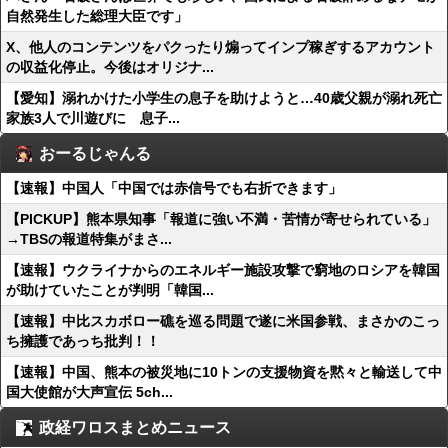
自然発生した総理大臣です」
X、他人のコンテンツをパクったり煽ってインプ稼ぎするアカウント
の収益化停止。今後はオリジナ...
【愛知】溺れかけた小学生の息子を助けようと…40歳父親が溺れ死亡
家族3人で川遊びに 息子...
おーるじゃんる
【速報】中国人「中国では赤信号でも右折できます」
【PICKUP】熊本県知事「報道に強い不満・苦情が寄せられている」
→TBSの報道特集がまさ...
【速報】ウクライナからのエネルギー施設攻撃で窮地のロシアを韓国
が助けていたことが判明「韓国...
【速報】中比スカボロー礁を巡る問題で遂に米国参戦、まさかのこっ
ち擁護であっち批判！！
【速報】中国、熊本の被災地に10トンの支援物資を黙々と輸送して中
国大使館が大声宣伝 5ch...
政経ワロスまとめニュース