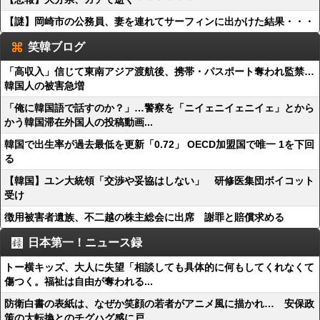
【謎】岡崎市の公務員、妻を連れてサーフィンに出かけた結果・・・
笑韓ブログ
「高収入」信じて東南アジア渡航後、携帯・パスポート奪われ監禁…
韓国人の被害急増
「俺に韓国語で話すのか？」…警察を「ニイェニイェニイェ」とから
かう韓国滞在外国人の投稿動画...
韓国で出生率が過去最低を更新「0.72」 OECD加盟国で唯一 1を下回
る
【韓国】ユン大統領「交渉や妥協はしない」 研修医集団ボイコット
受け
徴用被害者遺族、不二越の株主総会に出席 謝罪と賠償求める
日本第一！ニュース録
トー横キッズ、大人に失望「相談しても具体的に何もしてくれなくて
傷つく。福祉は自由が奪われる...
防衛白書の表紙は、なぜか笑顔の若者がアニメ風に描かれ… 安保政
策の大転換とのチグハグ感に戸...