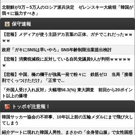
北朝鮮が3万～5万人のロシア派兵決定 ゼレンスキー大統領「韓国が
我々に協力すべき」
保守速報
【悲報】メディアが使う主語デカ言葉の正体、ガチでこれだったｗｗ
ｗｗ
政府「ガキにSNSは早いやろ」SNS年齢制限法案提出検討
【悲報】消費税減税に反対している自民党議員9人が判明ｗｗｗｗｗ
ｗ
【悲報】中国、橋の欄干が強風一発で粉々に 鉄筋ゼロ 当局「接着
剤でくっつけただけ」「正常で...
「外国人受け入れ反対」大幅増56.3(%) 東大調査 前回から20ポイン
ト以上の爆増
トッポギ注意報！
韓国サッカー協会の不祥事、10年以上前の五輪メダルにまで飛び火し
てしまう
紹介デートに現れた韓国人男性、まさかの「全身登山服」で女性困惑