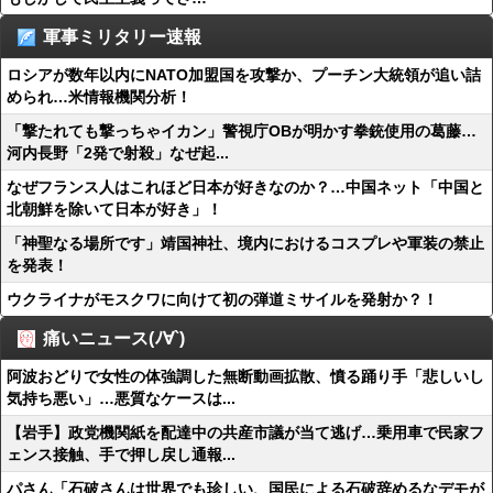
軍事ミリタリー速報
ロシアが数年以内にNATO加盟国を攻撃か、プーチン大統領が追い詰
められ…米情報機関分析！
「撃たれても撃っちゃイカン」警視庁OBが明かす拳銃使用の葛藤…
河内長野「2発で射殺」なぜ起...
なぜフランス人はこれほど日本が好きなのか？…中国ネット「中国と
北朝鮮を除いて日本が好き」！
「神聖なる場所です」靖国神社、境内におけるコスプレや軍装の禁止
を発表！
ウクライナがモスクワに向けて初の弾道ミサイルを発射か？！
痛いニュース(ﾉ∀`)
阿波おどりで女性の体強調した無断動画拡散、憤る踊り手「悲しいし
気持ち悪い」…悪質なケースは...
【岩手】政党機関紙を配達中の共産市議が当て逃げ…乗用車で民家フ
ェンス接触、手で押し戻し通報...
パさん「石破さんは世界でも珍しい、国民による石破辞めるなデモが