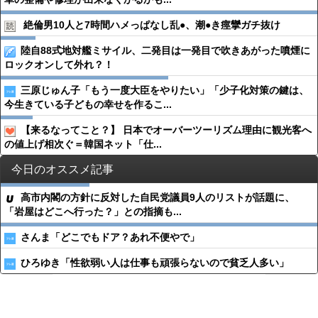
絶倫男10人と7時間ハメっぱなし乱●︎、潮●︎き痙攣ガチ抜け
陸自88式地対艦ミサイル、二発目は一発目で吹きあがった噴煙に
ロックオンして外れ？！
三原じゅん子「もう一度大臣をやりたい」「少子化対策の鍵は、
今生きている子どもの幸せを作るこ...
【来るなってこと？】 日本でオーバーツーリズム理由に観光客へ
の値上げ相次ぐ＝韓国ネット「仕...
今日のオススメ記事
高市内閣の方針に反対した自民党議員9人のリストが話題に、
「岩屋はどこへ行った？」との指摘も...
さんま「どこでもドア？あれ不便やで」
ひろゆき「性欲弱い人は仕事も頑張らないので貧乏人多い」