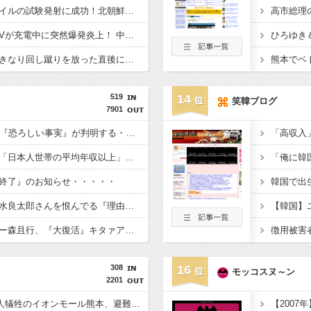
日本が長距離巡航ミサイルの試験発射に成功！北朝鮮が激怒「日本が戦争国家になろうとしている」「絶対に傍観しない、必ず後悔させる」
一体なぜ？ 【衝撃】EVが充電中に突然爆発炎上！ 中国ネット「こういう場合って全額補償されるの？」
ひろゆき＆
【悲報】中国ロボ、いきなり回し蹴りを放った直後にフリーズｗｗｗｗｗ
519
14
笑韓ブログ
7901
【悲報】NHK、ガチで『恐ろしい事実』が判明する・・・・・
【議論】永住権の条件「日本人世帯の平均年収以上」←これ日本人の半分もクリアできないだろ
終了』のお知らせ・・・・・
【修羅場】落語家が清水良太郎さんを恨んでる『理由』、ガチでヤバイ・・・・・
【胸熱】オートレーサー森且行、『大復活』キタァアアアーーーー！！
308
16
モッコスヌ～ン
2201
【2026年熊本地震】7人犠牲のイオンモール熊本、避難後になぜ再入館? 生存したテナント従業員ら証言、浮かび上がる実態