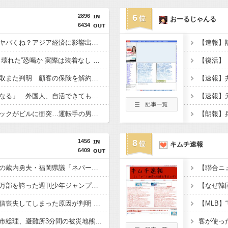
2896
6
おーるじゃんる
6434
アメリカ「日本の円安ヤバくね？アジア経済に影響出るし。」
【東京】“インプラント壊れた”恐喝か 実際は装着なし 55歳男逮捕「100件で4000万円得た」
【ソニー生命】金銭詐取また判明 顧客の保険を解約させ遊興費などに
「日本で働く意欲なくなる」 外国人、自活できても新要件「届かない」…永住許可厳格化で「日本離れ」か
【京都】走行中のトラックがビルに衝突…運転手の男性が意識不明の重体 宇治市
1456
8
キムチ速報
6409
【悲報】海外視察帰りの蔵内勇夫・福岡県議「ネパールは天国だった！」あまりの能天気発言で大炎上 → ｗｗｗｗｗｗｗｗｗｗｗｗｗｗ
【悲報】かつて６５０万部を誇った週刊少年ジャンプ、発行部数100万部割れ → 国内の「100万部超え紙雑誌」が消滅 ｗｗｗｗｗｗｗｗｗｗｗｗｗｗ
【悲報】若年男性が自信喪失してしまった原因が判明 → ………
【悲報】共同通信「高市総理、避難所3分間の被災地熊本視察動画に批判！」 → 内閣報道官「避難所視察は51分間！大変な状況の中で、1時間近く受け入れていただき、感謝！」