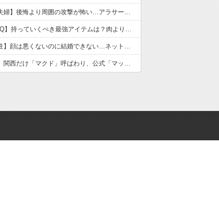
【子なし夫婦】後悔より周囲の攻撃が怖い…アラサー夫婦の本音
【職場BBQ】持っていくべき最強アイテムは？肉より喜ばれる意外なもの
【独身男性】顔は悪くないのに結婚できない…ネット民の本音と自己責任論の逆説
【マクド】関西だけ「マクド」呼ばわり、公式「マック」との断絶が示す地域文化の逆説