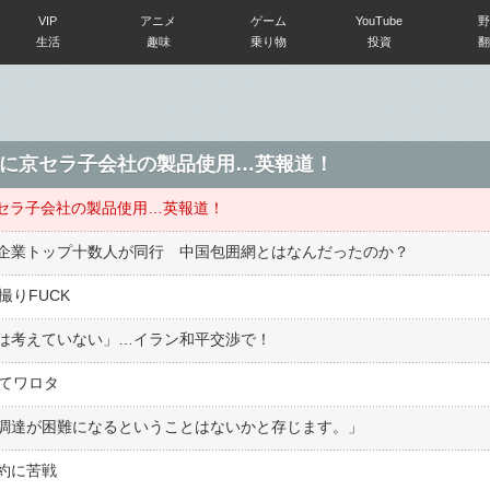
VIP
アニメ
ゲーム
YouTube
野
生活
趣味
乗り物
投資
翻
1」に京セラ子会社の製品使用…英報道！
京セラ子会社の製品使用…英報道！
企業トップ十数人が同行 中国包囲網とはなんだったのか？
撮りFUCK
は考えていない」…イラン和平交渉で！
んてワロタ
調達が困難になるということはないかと存じます。」
約に苦戦