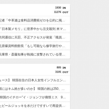
1930
11276
【速報】記者「中革連は食料品消費税ゼロを公約に掲げていたが？」→階猛氏「そ、それは財源確保という条件付き」
【復活】「日本製メモリ」に世界中から注文殺到 米マイクロンが１兆５０００億円を表明
【速報】共同通信に天罰、不正アクセスが発覚「職員・加盟社・取引先などの情報6000件が漏えいした可能性」
【速報】元原爆資料館館長「もし可能なら修学旅行や平和学習の小学生に炎天下で腐敗した遺体の臭いを再現し嗅がせたい」
【朗報】兵庫県・斎藤知事が執拗に攻撃されている理由判明、県民も知らなかった「多額の費用が発生する状況」を一斉排除
805
3105
【聯合ニュース】 韓国在住の日本人女性インフルエンサー ライブ配信中に死亡
【なぜ韓国にはキム姓が多いのか】 韓国の姓は250、日本は30万…歴史的背景を米学者分析「学問尊重と平和な歴史が原動力」
【MLB】“韓国のイチロー”イ・ジョンフが痛恨ミス 9回2死からまさか…サヨナラ負けに動けず、地元放送は同情「不運でした」
客が使ったビールジョッキを水だけですすいで再提供した日本の飲食店…韓国のネットで物議