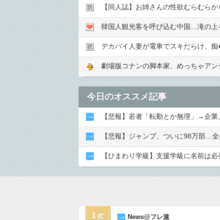
【同人誌】お姉さんの性欲むらむらか
韓国人観光客を呼び込む中国…滝の上
デカパイ人妻が電車でスキだらけ、痴●
劇場版コナンの脚本家、めっちゃアン
今日のオススメ記事
【悲報】若者「転勤とか無理」→企業
【悲報】ジャンプ、ついに98万部…全
【ひまわり学級】支援学級に名前は必
1
News@フレ速