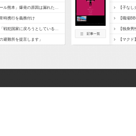
【ＬＰＧ】「イオンモール熊本」爆発の原因は漏れた液化石油ガスか…経産省、全国の大規模施設でガス供給設備の点検要請
常時携行を義務付け
北朝鮮、日本に警告。「戦犯国家に戻ろうとしている日本に軍事的選択肢を検討」
の避難所を提言します」