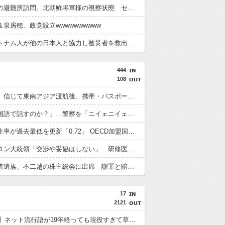
高市総理の避難所訪問、北朝鮮将軍様の視察状態 セッティグされた場所に登場し 「ここは快適で至れり尽くせり、日本人で良かった」と賛美を受ける しかし他の避難所では…
泉房穂、政党設立wwwwwwwwww
熊本でベトナム人が他の日本人と協力し被災者を救出 →憂国者「助けたのは俺だ！！！この〇〇〇〇(差別的表現)！！！！」
444
108
「高収入」信じて東南アジア渡航後、携帯・パスポート奪われ監禁…韓国人の被害急増
「俺に韓国語で話すのか？」…警察を「ニイェニイェニイェ」とからかう韓国滞在外国人の投稿動画が物議
韓国で出生率が過去最低を更新「0.72」 OECD加盟国で唯一 1を下回る
【韓国】ユン大統領「交渉や妥協はしない」 研修医集団ボイコット受け
徴用被害者遺族、不二越の株主総会に出席 謝罪と賠償求める
17
2121
【2007年】ネット流行語が19年経っても現役すぎて草！ヌクモリティからアサヒるまで徹底解説