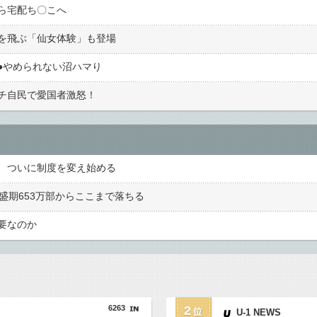
ら宅配ち〇こへ
を飛ぶ「仙女体験」も登場
︎やめられない沼ハマり
チ自民で愛国者激怒！
、ついに制度を変え始める
盛期653万部からここまで落ちる
要なのか
6263
2
U-1 NEWS