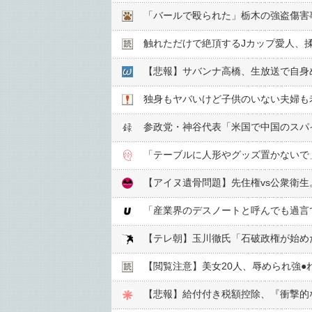
「バールで殴られた」栃木の強盗傷害
触れただけで絶頂するJカップ愛人、
独身もヤバいけど子供のいない夫婦も
参政党・神谷代表「米国で中国のスパ
「テーブルに人形やグッズ置かないで
【アイヌ遺骨問題】先住権vs公衆衛
【閲覧注意】美女20人、辱められ強●︎
【悲報】給付付き税額控除、『衝撃的