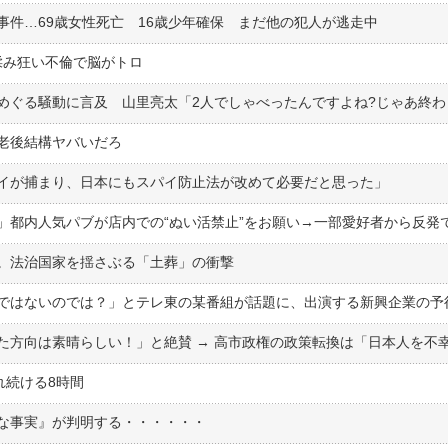
事件…69歳女性死亡 16歳少年確保 まだ他の犯人が逃走中
揉み狂い不倫で脳がトロ
老後結構ヤバいだろ
イが捕まり、日本にもスパイ防止法が改めて必要だと思った」
」都内人気パブが店内での“ぬい活禁止”をお願い→一部愛好者から反発
生。法治国家を揺さぶる「土葬」の衝撃
れ続ける8時間
な事実』が判明する・・・・・・