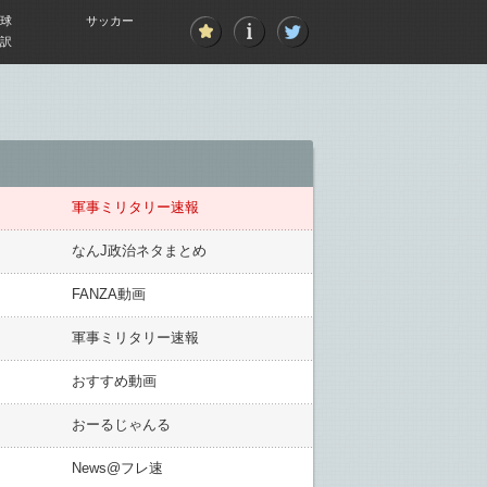
球
サッカー
訳
軍事ミリタリー速報
なんJ政治ネタまとめ
FANZA動画
軍事ミリタリー速報
おすすめ動画
おーるじゃんる
News@フレ速