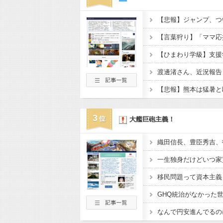
【ひまわり学級】支援
渡邊渚さん、近況報告
3
大艦巨砲主義！
一生独身だけどいつ家
移民問題って資本主義
なんで円安進んでるの