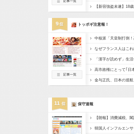
9
トッポギ注意報！
中核派「天皇制打倒！
11
保守速報
【朗報】消費減税、閣