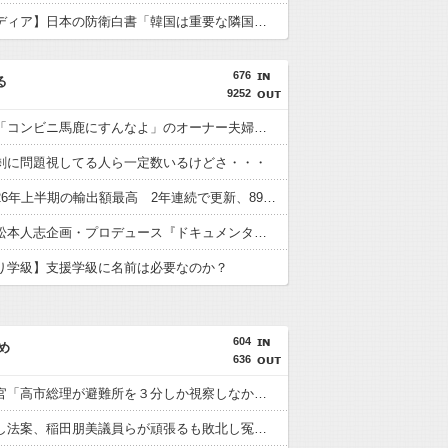
【韓国メディア】日本の防衛白書「韓国は重要な隣国」 3年連続
676
る
9252
【悲報】「コンビニ馬鹿にすんなよ」のオーナー夫婦、不起訴ｗｗｗｗｗｗｗｗ
剰に問題視してる人ら一定数いるけどさ・・・
【朗報】26年上半期の輸出額最高 2年連続で更新、8977億円 農水省「インバウンドの増加に伴い、日本食の認知度が向上」
【朗報】松本人志企画・プロデュース『ドキュメンタル』、アメリカで初の制作が決定！ 海外タイトル『LOL』として世界25ヶ国・地域で展開
り学級】支援学級に名前は必要なのか？
604
め
636
内閣広報官「高市総理が避難所を３分しか視察しなかったなんてデマ！50分いたぞ????」 →しかし事実上の視察は数分で正解
再審見直し法案、稲田朋美議員らが頑張るも敗北し冤罪当事者が失望する内容に終わる