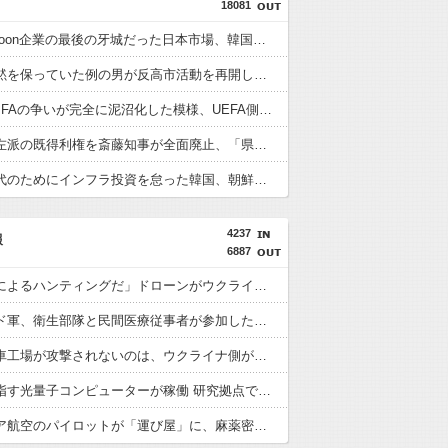
18081
韓国Webtoon企業の最後の牙城だった日本市場、韓国の自慢の種だった某アプリが遂に……
今まで沈黙を保っていた例の男が反高市活動を再開した模様、財務省を手を組んでの返り咲きが狙いか？
UEFAとFIFAの争いが完全に泥沼化した模様、UEFA側の逆転敗北すらあり得るような情勢に……
兵庫県の左派の既得利権を斎藤知事が全面廃止、「県が何をするねん？」と存在意義そのものが不明で……
格安電気代のためにインフラ投資を怠った韓国、朝鮮半島全域を猛暑が直撃してしまった結果……
4237
報
6887
「ロシアによるハンティングだ」ドローンがウクライナの民間人を追い回して爆発…ゼレンスキー氏が非難！
ポーランド軍、衛生部隊と民間医療従事者が参加した戦場医療訓練を実施！
ロシア戦車工場が攻撃されないのは、ウクライナ側が標的優先順位は低いとは判断か？！
商用化目指す光量子コンピューターが稼働 研究拠点で世界初…産総研など！
マレーシア航空のパイロットが「運び屋」に、麻薬密輸容疑で拘束…最高刑は死刑！