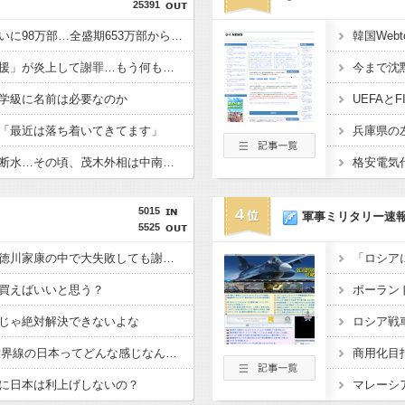
25391
【悲報】ジャンプ、ついに98万部…全盛期653万部からここまで落ちる
【言葉狩り】「ママ応援」が炎上して謝罪…もう何も言えない
学級に名前は必要なのか
「最近は落ち着いてきてます」
【悲報】熊本は猛暑と断水…その頃、茂木外相は中南米でニッコリ動画公開
5015
4
軍事ミリタリー速
5525
織田信長、豊臣秀吉、徳川家康の中で大失敗しても謝ったら許してくれそうなのって徳川家康だよな
買えばいいと思う？
じゃ絶対解決できないよな
GHQ統治がなかった世界線の日本ってどんな感じなんだろうな
に日本は利上げしないの？