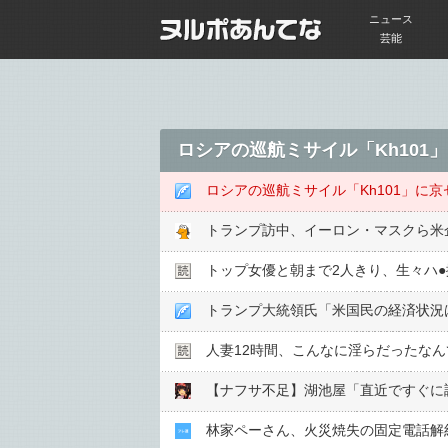
ニュース
芸能
ロシアの巡航ミサイル「Kh10
ロシアの巡航ミサイル「Kh101」に
トランプ訪中、イーロン・マスクら米
トップ女優と朝まで2人きり、生々ハ●︎
トランプ大統領氏「米国民の経済状況
人妻12時間、こんなに淫らだったな
【ナフサ不足】湖池屋「直近ですぐに
林家ペーさん、火災焼失の固定電話解