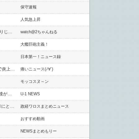
保守速報
人気急上昇
【悲報】サバンナ高橋、生放送で自身めぐる騒動に言及 山里亮太「2人でしゃべったんですよね?じゃあ終わりじゃん」
watch@2ちゃんねる
大艦巨砲主義！
日本第一！ニュース録
で炎上…
痛いニュース(ﾉ∀`)
モッコスヌ～ン
「産業界のデスノートと呼んでも過言ではないのでは？」とテレ東の某番組が話題に、出演する新興企業の予後が明らかに……
U-1 NEWS
【テレ朝】玉川徹氏「石破政権が始めた方向は素晴らしい！」と絶賛 → 高市政権の政策転換は「日本人を不幸にとって不幸！」と断罪 ｗｗｗｗｗｗｗｗｗｗｗｗｗｗｗｗ
政経ワロスまとめニュース
おすすめ動画
NEWSまとめもりー