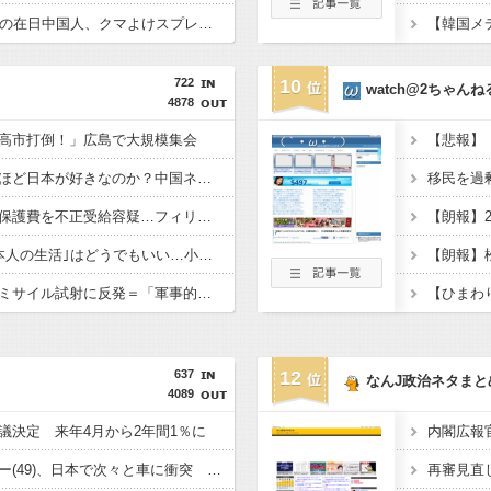
【新宿強盗未遂】18歳の在日中国人、クマよけスプレー強盗指示の疑いで逮捕 → なお、他の複数の窃盗事件などにも関与していると見られる ………
722
10
watch@2ちゃんね
4878
高市打倒！」広島で大規模集会
なぜフランス人はこれほど日本が好きなのか？中国ネット「中国を除いて、日本が嫌いな国なんてない」
移民を過
「漢字が読めず」生活保護費を不正受給容疑…フィリピン国籍の女を逮捕
高市政権にとって｢日本人の生活｣はどうでもいい…小野田紀美のSNS投稿でわかった｢外国人政策｣の本当の狙い
金与正氏、日本の巡航ミサイル試射に反発＝「軍事的対応」取る
【ひまわ
637
12
なんJ政治ネタまと
4089
議決定 来年4月から2年間1％に
韓国人インフルエンサー(49)、日本で次々と車に衝突 計7台巻き込み 八王子