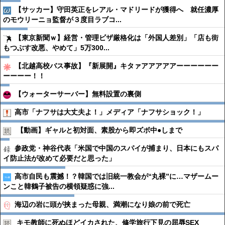
【サッカー】守田英正をレアル・マドリードが獲得へ 就任濃厚
のモウリーニョ監督が３度目ラブコ...
【東京新聞ｗ】経営・管理ビザ厳格化は「外国人差別」「店も街
もつぶす改悪、やめて」5万300...
【北越高校バス事故】『新展開』キタァアアアアアーーーーーー
ーーーー！！
【ウォーターサーバー】無料設置の裏側
高市「ナフサは大丈夫よ！」メディア「ナフサショック！」
【動画】ギャルと初対面、素股から即ズボ中●︎しまで
参政党・神谷代表「米国で中国のスパイが捕まり、日本にもスパ
イ防止法が改めて必要だと思った」
高市自民も震撼！？韓国では旧統一教会が“丸裸”に…マザームー
ンこと韓鶴子被告の横領疑惑に強...
海辺の岩に頭が挟まった母親、満潮になり娘の前で死亡
キモ教師に死ぬほどイカされた、修学旅行下見の屈辱SEX