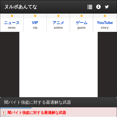
ヌルポあんてな
ニュース
VIP
アニメ
ゲーム
YouTube
news
vip
anime
game
story
闇バイト強盗に対する最適解な武器
闇バイト強盗に対する最適解な武器