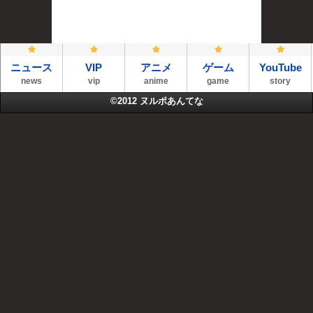
ニュース
VIP
アニメ
ゲーム
YouTube
news
vip
anime
game
story
©2012
ヌルポあんてな