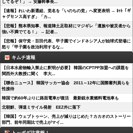
してるぞ！」 → 安藤幹事長...
【速報】れいわ新選組、党名を「いのちの党」へ変更表明 → ﾈｯﾄ「ギ
ャグセンス高すぎ」「カ...
【悲報】熊本県知事、報道陣土足取材にマジギレ「遺族や被災者から
強い不満でてる！」 → 記者...
【悲報】保守党・百田代表、甲子園でインドネシア人が始球式登場に
怒り「甲子園を政治利用するな...
キムチ速報
【日本水産物輸入禁止に釈明が必要】 韓国のCPTPP加盟への課題を
関西外大教授に聞く 李大...
【聯合ニュース】 韓国サッカー協会 2011～12年に国際審判員らを
性接待
韓国で約60年ぶりに路面電車が復活 最新鋭水素燃料電池車も
北朝鮮、弾道ミサイル発射 EEZ外に落下
【韓国】ウェブトゥーン、売上が減りはじめた？カカオのストーリー
部門、前年同期比で売上がマイ...
トッポギ注意報！