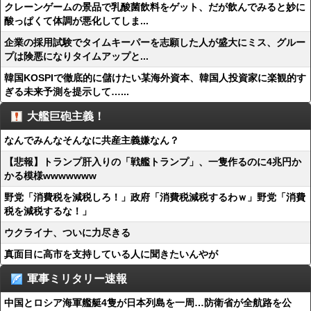
クレーンゲームの景品で乳酸菌飲料をゲット、だが飲んでみると妙に
酸っぱくて体調が悪化してしま...
企業の採用試験でタイムキーパーを志願した人が盛大にミス、グルー
プは険悪になりタイムアップと...
韓国KOSPIで徹底的に儲けたい某海外資本、韓国人投資家に楽観的す
ぎる未来予測を提示して…...
大艦巨砲主義！
なんでみんなそんなに共産主義嫌なん？
【悲報】トランプ肝入りの「戦艦トランプ」、一隻作るのに4兆円か
かる模様wwwwwww
野党「消費税を減税しろ！」政府「消費税減税するわｗ」野党「消費
税を減税するな！」
ウクライナ、ついに力尽きる
真面目に高市を支持している人に聞きたいんやが
軍事ミリタリー速報
中国とロシア海軍艦艇4隻が日本列島を一周…防衛省が全航路を公