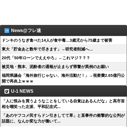
News@フレ速
ドンキのうなぎ食べた14人が食中毒…3歳児から75歳まで被害
東大「貯金あと数年で尽きます」→研究者削減へ…
20代「50年ローンでええやろ」←これマジ？？？
被災地・熊本、泥酔者の通報が止まらず県警が異例のお願い
福岡県議会「海外旅行じゃない、海外活動だ！」→視察費2.65億円公
開で再炎上ｗｗｗ
U-1 NEWS
「人に恨みを買うようなことをしている自覚はあるんだな」と高市首
相を嘲笑った左派、平和記念式...
「あのヤフコメ民すらドン引きしてて草」と某事件の衝撃的な公判が
話題に、なんか変な力が働いて...