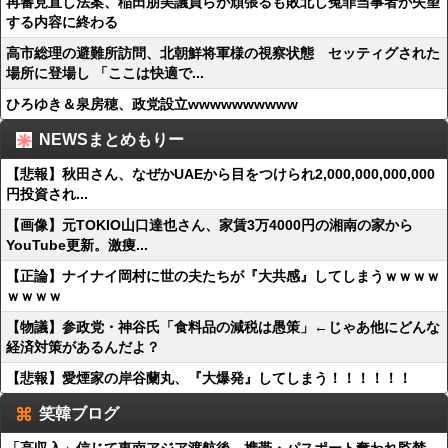
再審見直し法案、稲田朋美議員らが頑張るも敗北し冤罪当事者が失望
する内容に終わる
高市総理の避難所訪問、北朝鮮将軍様の視察状態 セッティグされた
場所に登場し 「ここは快適で...
ひろゆき＆泉房穂、政党設立wwwwwwwwww
NEWSまとめもりー
【悲報】秋田さん、なぜかUAEから目をつけられ2,000,000,000,000
円投資され...
【画像】元TOKIO山口達也さん、家賃3万4000円の湘南の家から
YouTube更新。激痩...
【正論】ナイナイ岡村に世の夫たちが『大共感』してしまうｗｗｗｗ
ｗｗｗｗ
【物議】参政党・神谷氏「食料品の減税は愚策」←じゃあ他にどんな
経済対策があるんだよ？
【悲報】愛煙家の岸谷蘭丸、『大爆発』してしまう！！！！！！
笑韓ブログ