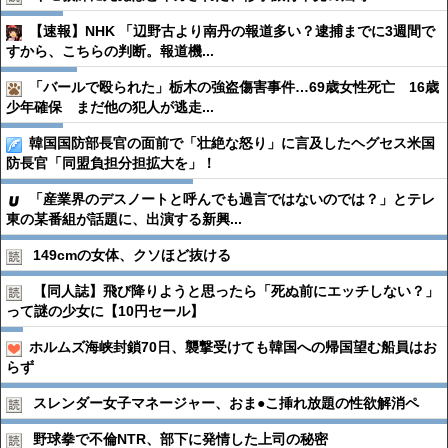
【速報】NHK 「辺野古より南丹の報道多い？逮捕までに3週間で
すから、こちらの判断。報道機...
「バールで殴られた」栃木の強盗傷害事件…69歳女性死亡 16歳
少年確保 まだ他の犯人が逃走...
韓国国防部長官の面前で「壮絶な怒り」に言及したヘグセス米国
防長官「同盟負担分担拡大を」！
「産業界のデスノートと呼んでも過言ではないのでは？」とテレ
東の某番組が話題に、出演する新興...
149cmの女体、クソほど抜ける
【同人誌】飛び降りようと思ったら「死ぬ前にエッチしない？」
って謎の少女に【10円セール】
ホルムズ海峡封鎖70日、襲撃受けても韓国への帰国望む船員はお
らず
スレンダー女子マネージャー、おま●︎こ挿れ放題の性欲解消ペ
野球拳で不倫NTR、部下に発情した上司の秘密