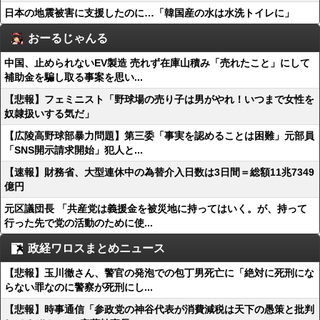
日本の地震被害に支援したのに…「韓国産の水は水洗トイレに」
おーるじゃんる
中国、止められないEV製造 売れず在庫山積み「売れたこと」にして
補助金を騙し取る事案を思い...
【悲報】フェミニスト「野球場の売り子は男がやれ！いつまで女性を
奴隷扱いする気だ」
【広陵高野球部暴力問題】第三委「事実を認めることは困難」元部員
「SNS開示請求開始」犯人と...
【速報】財務省、大型連休中の為替介入日数は3日間＝総額11兆7349
億円
元区議団長 「共産党は義援金を被災地に持ってはいく。が、持って
行った先で党の活動のために使...
政経ワロスまとめニュース
【悲報】玉川徹さん、警官の発泡での包丁男死亡に「絶対に死刑にな
らない罪なのに警察が死刑にし...
【悲報】時事通信「参政党の神谷代表が消費減税は天下の愚策と批判