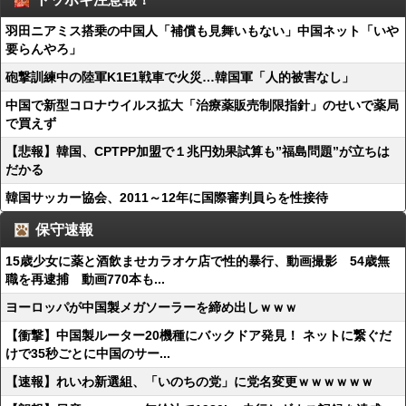
羽田ニアミス搭乗の中国人「補償も見舞いもない」中国ネット「いや
要らんやろ」
砲撃訓練中の陸軍K1E1戦車で火災…韓国軍「人的被害なし」
中国で新型コロナウイルス拡大「治療薬販売制限指針」のせいで薬局
で買えず
【悲報】韓国、CPTPP加盟で１兆円効果試算も”福島問題”が立ちは
だかる
韓国サッカー協会、2011～12年に国際審判員らを性接待
保守速報
15歳少女に薬と酒飲ませカラオケ店で性的暴行、動画撮影 54歳無
職を再逮捕 動画770本も...
ヨーロッパが中国製メガソーラーを締め出しｗｗｗ
【衝撃】中国製ルーター20機種にバックドア発見！ ネットに繋ぐだ
けで35秒ごとに中国のサー...
【速報】れいわ新選組、「いのちの党」に党名変更ｗｗｗｗｗｗ