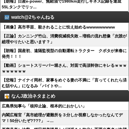
【朗報】日産e-power、無給油で1980km走行しギネス記録を達成
55Lタンクでリッ...
watch@2ちゃんねる
【画像】高市早苗、殺されることに怯え始めるwwwwwwwww
【正論】カンニング竹山、消費税減税失敗→増税の流れ想像「次誰が
総理やりたいと思います？」
【朗報】国産初、遠隔監視型の自動運転トラクター クボタが来春に
発売！！！
【動画】ショートスリーパー堀さん、対面で高須幹弥にキレるｗｗｗ
ｗｗｗｗｗｗ
【悲報】ナイナイ岡村、家事をめぐる妻の不満に「言ってくれたら済
む話やん」になるみ「バイトや...
なんJ政治ネタまとめ
広島県知事ら「核抑止論、根本的におかしい」
内閣広報官「高市総理が避難所を３分しか視察しなかったなんてデ
マ！50分いたぞ????」 →...