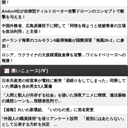
開！
Anduril社が自律型ティルトローター攻撃ドローンのコンセプトで衝
撃を与える！
中国外務省、広島原爆投下に関して「同情を得ようと核被害者の立場
を政治利用」と主張！
ポーランド海軍のコルモランII級掃海艇が国際演習「海風26-2」に参
加！
ロシア、ウクライナの大規模通販倉庫を攻撃…ワイルドベリーズへの
報復！
痛いニュース(ﾉ∀`)
日本共産党の街宣車が電柱に衝突「居眠りをしてしまった」同乗して
いた県議を含め男女3人重傷
「人間と獣人が共存する社会」を描いた深夜アニメに喫煙、違法薬物
の連想シーンも…視聴者批判で...
【速報】れいわ新選組、「いのちの党」に党名変更
“外国人の職員採用”を巡りアンケート設問 「差別にはあたらない」
として公表する方針を決定 ...