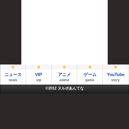
ニュース
VIP
アニメ
ゲーム
YouTube
news
vip
anime
game
story
©2012
ヌルポあんてな