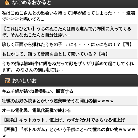
なごめるおかると
私はこぬこさんとの出会いを待って1年が経ってしまった・・・ 道端
でﾆｰﾆｰﾆｰと鳴いてる...
【これはひどい】うちのぬこたんは自ら進んでお布団に入ってくる
ぞ。そんなぬこたんと自分は添い...
珍しく正面から撮れたうちの子 → にゃ・・・にゃにもの！？【再】
もしかして、猫って音楽を曲として聞いている？【再】
うちの猫は朝5時半に餌をねだって顔をザリザリ舐めて起こしてくれ
ます。 みなさんの猫は朝ごは...
おいしいお
キムチ鍋が鍋で1番美味い、断言する
牡蠣のお好み焼きとかいう超美味そうな岡山名物ｗｗｗｗ
オール電化民、電気代高騰で終わる
【朗報】キットカット、値上げ。わずか2か月でさらなる値上げ
【画像】『ボトルガム』とかいう子供にとって憧れの食い物ｗｗｗｗ
ｗ