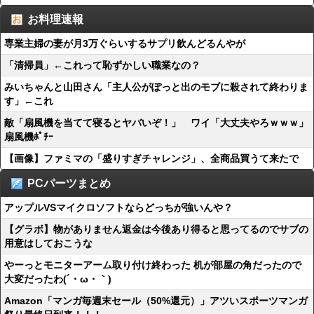
お料理速報
専業主婦の妻が月3万ぐらいするサプリ飲んどるんやが
「清掃員」←これって恥ずかしい職業なの？
みいちゃんと山田さん「主人公がぽっと出のモブに殺されて終わりま
す」←これ
敵「扇風機を当てて寝るとヤバいぞ！」 ワイ「大丈夫やろｗｗｗ」
扇風機ﾎﾟﾁｰ
【画像】ファミマの「盛りすぎチャレンジ」、全商品買うて来たで
PCパーツまとめ
アップルVSマイクロソフトならどっちが強いんや？
【グラボ】物がありません返金は今後あり得ると思ってるのでサブの
用意はしておこうな
やーっとモニターアーム取り付け終わった 机が部屋の角だったので
大変だったわ(´・ω・｀)
Amazon「マンガ毎週末セール（50%還元）」アツいスポーツマンガ