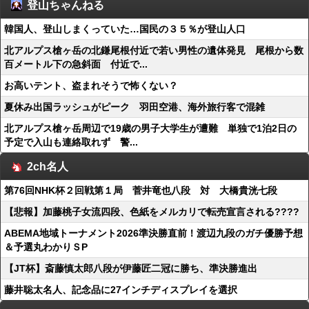
登山ちゃんねる
韓国人、登山しまくっていた…国民の３５％が登山人口
北アルプス槍ヶ岳の北鎌尾根付近で若い男性の遺体発見 尾根から数
百メートル下の急斜面 付近で...
お高いテント、盗まれそうで怖くない？
夏休み出国ラッシュがピーク 羽田空港、海外旅行客で混雑
北アルプス槍ヶ岳周辺で19歳の男子大学生が遭難 単独で1泊2日の
予定で入山も連絡取れず 警...
2ch名人
第76回NHK杯２回戦第１局 菅井竜也八段 対 大橋貴洸七段
【悲報】加藤桃子女流四段、色紙をメルカリで転売宣言される????
ABEMA地域トーナメント2026準決勝直前！渡辺九段のガチ優勝予想
＆予選丸わかりＳP
【JT杯】斎藤慎太郎八段が伊藤匠二冠に勝ち、準決勝進出
藤井聡太名人、記念品に27インチディスプレイを選択