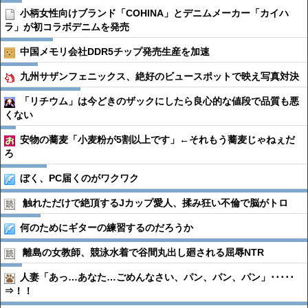
小柄女性向けブランド「COHINA」とデニムメーカー「カイハ
ラ」が初コラボデニムを発売
中国メモリ会社DDR5チップ発売生産を加速
九州サザンフェニックス、絶好のビュースポットで映え写真対決
「リチウム」は今どきのザックにしたら良心的な値段で品質も悪
くない
安物の蕎麦「小麦粉が5割以上です」←それもう蕎麦じゃねぇだ
ろ
ぼく、PC届くのがワクワク
触れただけで絶頂するJカップ愛人、揉み狂い不倫で脳がトロ
何のためにギターの練習するのだろうか
離島の女教師、競泳水着で谷間丸出し廻される屈辱NTR
人妻「あっ…あなた…ごめんなさい、パン、パン、パン」･････
⇒！！