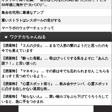
50年後に海外で“大バズり”...
集合住宅用に最適なアンプ
重いストラトはレスポールの音がする
マーラボのウェザーチェックって
ワクテカちゃんねる
【洒落怖】『２人の少女』 … まるで人形の髪のようだと思ったのを
今でも覚えています
【洒落怖】『酔った母親』 … 母はびっくりする私をよそに「あんた
誰？！」と言い放った
【洒落怖】『マネキン』 … その姿は今でも忘れられません こちらを
まっすぐ見つめているよう...
【洒落怖】『心霊スポット巡り』 … 飲み会やナンパ、心霊スポット
に凸する位しかない退屈な街...
【洒落怖】『知らない人』 … 買い物カゴをぶら下げてうろうろして
いると、急に手をつかまれ