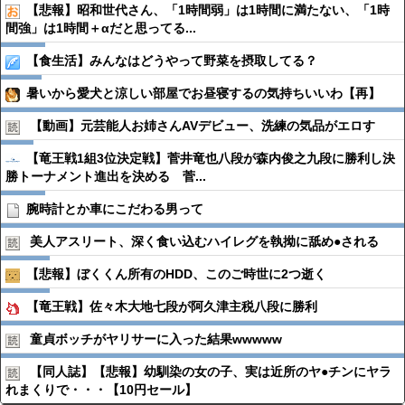
【悲報】昭和世代さん、「1時間弱」は1時間に満たない、「1時
間強」は1時間＋αだと思ってる...
【食生活】みんなはどうやって野菜を摂取してる？
暑いから愛犬と涼しい部屋でお昼寝するの気持ちいいわ【再】
【動画】元芸能人お姉さんAVデビュー、洗練の気品がエロす
【竜王戦1組3位決定戦】菅井竜也八段が森内俊之九段に勝利し決
勝トーナメント進出を決める 菅...
腕時計とか車にこだわる男って
美人アスリート、深く食い込むハイレグを執拗に舐め●︎される
【悲報】ぼくくん所有のHDD、このご時世に2つ逝く
【竜王戦】佐々木大地七段が阿久津主税八段に勝利
童貞ボッチがヤリサーに入った結果wwwww
【同人誌】【悲報】幼馴染の女の子、実は近所のヤ●︎チンにヤラ
れまくりで・・・【10円セール】