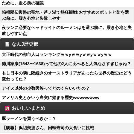
ために。走る前の確認
箱根駅伝復路の聖地・芦ノ湖で熱狂観戦!おすすめスポットと防を選
ぶ前に。履き心地と失敗しやす
夜ランに必要なヘッドライトのルーメンはを選ぶ前に。履き心地と失
敗しやすい点
なんJ歴史部
大正時代の都市人口ランキングｗｗyｗｗyｗｗyｗｗyｗｗ
徳川家康(1543〜1638)って他の2人に比べると人気なさすぎじゃね？
もし日本の隣に陸続きのオーストラリアがあったら世界の歴史はどう
変わってた？
アイヌ以外の少数民族ってどのくらいいたの？
アメリカ史とかいう唐突に始まる歴史wwwwwwww
おいしいまとめ
豚ラーメンを買うべきか！？
【朗報】浜辺美波さん、回転寿司の大食いに挑戦