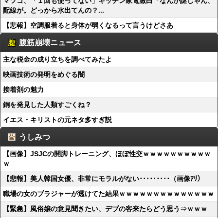
マツコ、「１回も使ってない」キッチン家電激白「なんか謎じゃん、
配線が。どっから水出てんの？...
【悲報】空調服着ると身体が弱くなるって言うけどさあ
腹筋崩壊ニュース
主な税金の成り立ちを調べてみたよ
映画技術の発明をめぐる闇
接着剤の魅力
銅を発見した人類すごくね？
イエス・キリストの元ネタ多すぎ説
うしみつ
【画像】JSJCの開脚トレーニング、ほぼ性交ｗｗｗｗｗｗｗｗｗｗ
ｗ
【悲報】美人韓国女優、非常にモラルがない･････････（画像ｱﾘ）
職場の女のブラジャーが透けてた結果ｗｗｗｗｗｗｗｗｗｗｗｗｗｗ
【緊急】風俗嬢の意見聞きたい、デブの客来たらどう思う⇒ｗｗｗ