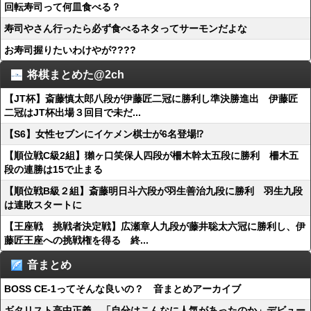
回転寿司って何皿食べる？
寿司やさん行ったら必ず食べるネタってサーモンだよな
お寿司握りたいわけやが????
将棋まとめた@2ch
【JT杯】斎藤慎太郎八段が伊藤匠二冠に勝利し準決勝進出 伊藤匠
二冠はJT杯出場３回目で未だ...
【S6】女性セブンにイケメン棋士が6名登場⁉
【順位戦C級2組】獺ヶ口笑保人四段が柵木幹太五段に勝利 柵木五
段の連勝は15で止まる
【順位戦B級２組】斎藤明日斗六段が羽生善治九段に勝利 羽生九段
は連敗スタートに
【王座戦 挑戦者決定戦】広瀬章人九段が藤井聡太六冠に勝利し、伊
藤匠王座への挑戦権を得る 終...
音まとめ
BOSS CE-1ってそんな良いの？ 音まとめアーカイブ
ギタリスト高中正義、「自分はこんなに人気があったのか」デビュー