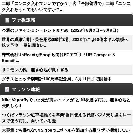
二郎「ニンニク入れていいですか？」客「全部普通で」二郎「ニンニ
ク入れちゃってもいいですか？...
ファ板速報
今週のファッショントレンドまとめ（2026年8月3日～8月9日）
世界の繊維印刷・染色用添加剤市場、2032年には60億米ドル規模へ
拡大予測 – 最新調査レ...
株式会社UnReactがShopify向けECアプリ「UR:Compare＆
Specifi...
サロモンの靴、履き心地が良すぎる
グラスヒュッテ腕時計100周年記念展、8月11日まで開催中
マラソン速報
Nike Vaporflyでつま先が痛い・マメが と Niを選ぶ前に。履き心地と
失敗しやす
つくばマラソン駐車場難民を卒業!当日使える代替バス&乗り換をレー
スで使う前に。向いている走
大容量でも揺れない!SPIbeltにボトルを追加する裏ワザで後悔しない