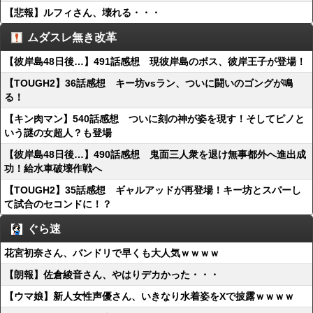
【悲報】ルフィさん、壊れる・・・
ムダスレ無き改革
【彼岸島48日後…】491話感想 現彼岸島のボス、彼岸王子が登場！
【TOUGH2】36話感想 キー坊vsラン、ついに闘いのゴングが鳴
る！
【キン肉マン】540話感想 ついに刻の神が姿を現す！そしてピノと
いう謎の女超人？も登場
【彼岸島48日後…】490話感想 鬼面三人衆を退け無事都外へ進出成
功！給水車破壊作戦へ
【TOUGH2】35話感想 ギャルアッドが再登場！キー坊とスパーし
て試合のセコンドに！？
ぐら速
花宮初奈さん、バンドリで早くも大人気ｗｗｗｗ
【朗報】佐倉綾音さん、やはりデカかった・・・
【ウマ娘】新人女性声優さん、いきなり水着姿をXで披露ｗｗｗｗ