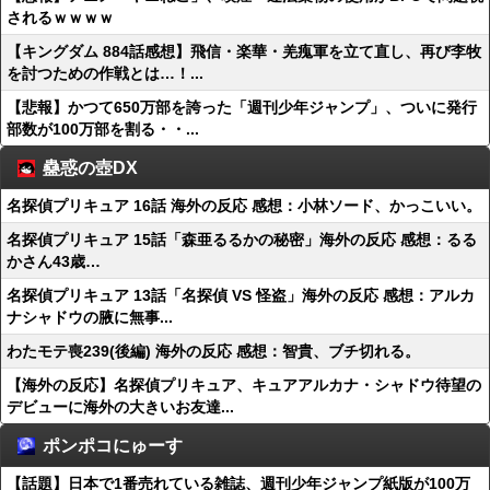
されるｗｗｗｗ
【キングダム 884話感想】飛信・楽華・羌瘣軍を立て直し、再び李牧
を討つための作戦とは…！...
【悲報】かつて650万部を誇った「週刊少年ジャンプ」、ついに発行
部数が100万部を割る・・...
蠱惑の壺DX
名探偵プリキュア 16話 海外の反応 感想：小林ソード、かっこいい。
名探偵プリキュア 15話「森亜るるかの秘密」海外の反応 感想：るる
かさん43歳…
名探偵プリキュア 13話「名探偵 VS 怪盗」海外の反応 感想：アルカ
ナシャドウの腋に無事...
わたモテ喪239(後編) 海外の反応 感想：智貴、ブチ切れる。
【海外の反応】名探偵プリキュア、キュアアルカナ・シャドウ待望の
デビューに海外の大きいお友達...
ポンポコにゅーす
【話題】日本で1番売れている雑誌、週刊少年ジャンプ紙版が100万