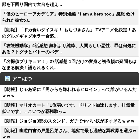
部を下回り国内で大台を超え...
「僕のヒーローアカデミア」特別短編「I am a hero too」感想 救け
られた彼女の...
【朗報】「ドカ食いダイスキ！ もちづきさん」 TVアニメ化決定！あ
のグルメギャグホラー合盛...
「攻殻機動隊」4話感想 無垢より純粋、人間らしい悪性、罪は何処に
ある？トグサとバトーのバデ...
「名探偵プリキュア！」27話感想 1回だけの変身と初依頼の疑問もは
なまる解決！語られるくれ...
アニはつ
【朗報】じゃあ逆に「男からも嫌われるヒロイン」って誰がいるんだ
ｗｗｗ
【朗報】マリオカート「1位弱いです、ドリフト加速します、排気量
低いです」←こいつが覇権取っ...
【朗報】ジョジョ3部のスタンド、ガチでヤバい奴が多すぎるｗｗｗ
【朗報】幽遊白書の戸愚呂弟さん、地獄で最も過酷な冥獄界を選ぶｗ
ｗｗ