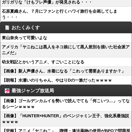
ガリガリな「けもフレ声優」が発見される・・・
石原夏織さん、７月にファンと行くハワイ旅行を企画してしま
う・・・
おたくみくす
東山奈央って可愛いよな
アメリカ「ヤニねこは黒人をネコ娘にして黒人差別を描いた社会派ア
ニメだ」
幼女戦記とかいうアニメ、すごいことになる
【画像】新人声優さん、水着になる「これって需要ありますか？」
【朗報】水瀬いのりちゃん、やはりDの一族だったｗｗｗｗ
最強ジャンプ放送局
【画像】ゴールデンカムイを勢いで読んでても「何こいつ…」ってな
るシーンｗｗｗｗ
【画像】「HUNTER×HUNTER」のベンジャミン王子、強化系最強説
ｗｗｗｗ
【悲報】アニメ「ヤニねこ」、喫煙・違法薬物の使用がBPOで問題視