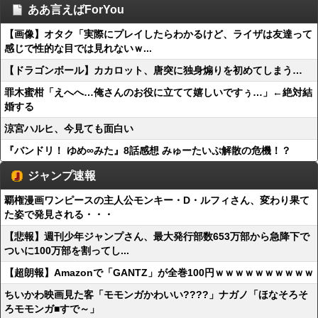
ああ言えばForYou
【画像】オタク「実際にプレイしたらわかるけど、ライザは友達って
感じで性的な目では見れないｗ...
【ドラゴンボール】カカロット、唐突に独身煽りを初めてしまう…
罪木蜜柑「えへへ…俺さんのお役に立てて嬉しいですぅ…」←絶対結
婚する
涼宮ハルヒ、今見ても面白い
『バンドリ！ ゆめ∞みた』8話感想 みゅーたいぷ解散の危機！？
ジャンプ速報
覇権漫画ワンピースの主人公モンキー・D・ルフィさん、変わり果て
た姿で発見される・・・
【悲報】週刊少年ジャンプさん、最大発行部数653万部から急降下で
ついに100万部を割ってし...
【超朗報】Amazonで「GANTZ」が全巻100円ｗｗｗｗｗｗｗｗｗｗ
ちいかわ映画見た客「モモンガかわいい????」ナガノ「ほなそろそ
ろモモンガ■すで～」