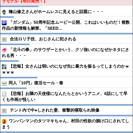
ラモデル【明日発売！】
檜山修之さんがホームレスに見えると話題に・・・
「ガンダム」50周年記念ムービー公開、これはいいものだ！複数
作品の新情報も解禁。「SEED...
合法ロリ子役、おじさんに犯される
「北斗の拳」のサウザーとかいう、クソ強いのになぜかネタにさ
れる男・・・
【悲報】女さんは弱いのになぜ先に暴力を振るってしまうのかｗ
ｗｗｗ
同人「10円」復活セール・春
【悲報】お隣の天使様になんたらとかいうアニメ、6話にして早
くも作画が怪しい
テント内で中●︎しされた妻、衝撃的寝取られ映像
ワンパンマンのタツマキちゃん、村田の性欲の捌け口にされてし
まう