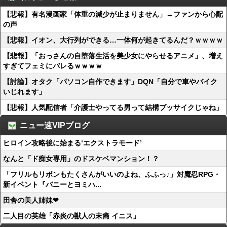
【悲報】有名漫画家「体重の減少が止まりません」→ファンから心配
の声
【悲報】イオン、大行列ができる…一体何が起きてるんだ？ｗｗｗｗ
【悲報】「おっさんの自堕落生活を美少女にやらせるアニメ」、増え
すぎてフェミにバレるｗｗｗｗ
【討論】オタク「パソコン自作できます」DQN「自分で車やバイク
いじれます」
【悲報】人気配信者「介護士やってる男って結構ブッサイクじゃね」
ニュー速VIPブログ
ヒロイン攻略後に始まる‘エクストラモード’
なんと「ド痴女専用」のドスケベマンション！？
「フリルもリボンもたくさんがいいのよね、ふふっ♪」対魔忍RPG・
新イベント『バニーとヨミハ...
田舎の美人姉妹❤
二人目の英雄「赤炎の獣人の末裔 イニス」