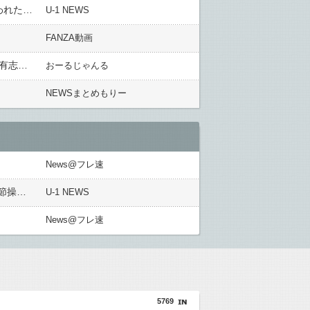
ソウルフード味噌汁を海外に持ち込もうとした日本人、空港のX線検査で「これは液体なので没収です」と言われたので……
U-1 NEWS
FANZA動画
元インドカレー店主「30年間、日本のルールを守ってきた。急に要件が変更といって帰国を命じるのは酷い」有志署名約5.3万筆提出
おーるじゃんる
NEWSまとめもりー
News@フレ速
某週刊誌が完全逃亡して取り残された中道議員が絶体絶命の窮地、「今度は宏池会に矛先を向けたか……」と節操の無さに呆れる人が続出
U-1 NEWS
News@フレ速
5769