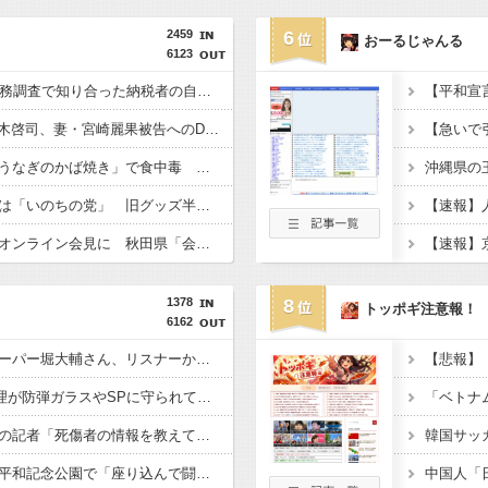
2459
6
おーるじゃんる
6123
国税局職員（25）、税務調査で知り合った納税者の自宅に出入りしお小遣い1億5000万円頂戴するwww
【芸能】元EXILE・黒木啓司、妻・宮崎麗果被告へのDV事案で逮捕されていた 宮崎は全身打撲、頭部裂傷及び打撲、頸部損傷の怪我
ドン・キホーテ露店「うなぎのかば焼き」で食中毒 男女14人が発熱や腹痛など訴え…サルモネラ属の菌検出
れいわ新選組の新党名は「いのちの党」 旧グッズ半額で販売 どうなる秘書給与疑惑
職員がバスローブ姿でオンライン会見に 秋田県「会見の対応に問題があった」
1378
8
トッポギ注意報！
6162
【悲報】ショートスリーパー堀大輔さん、リスナーから「寝たほうがいい！」と言われてガチギレし炎上 → 高須幹也医師の医学的アドバイスに激昂 ｗｗｗｗｗｗｗｗｗ
【悲報】X民「高市総理が防弾ガラスやSPに守られてながら平和式典でスピーチして「広島から出て行け！と何度も叫ばれるような人！」 ← 突っ込み殺到 ………
【熊本地震】毎日新聞の記者「死傷者の情報を教えて！」 → 企業「個人情報は控えます！」 → 記「年代は？特定につながらないでしょ？教えてよ？教えてよ？」
【悲報】極左活動家、平和記念公園で「座り込んで闘う！」と意気込むも… → 警察に完全排除されてしまう ………