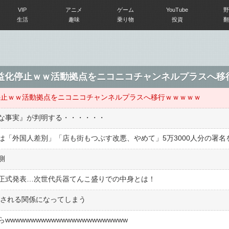
VIP
アニメ
ゲーム
YouTube
野
生活
趣味
乗り物
投資
翻
の収益化停止ｗｗ活動拠点をニコニコチャンネルプラスへ
益化停止ｗｗ活動拠点をニコニコチャンネルプラスへ移行ｗｗｗｗｗ
な事実』が判明する・・・・・・
側
正式発表…次世代兵器てんこ盛りでの中身とは！
︎しされる関係になってしまう
wwwwwwwwwwwwwwwwwwwwww