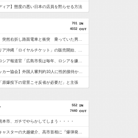
ディア】態度の悪い日本の店員を黙らせる方法
701
4032
【鹿児島】突然右折し路面電車と衝突 乗っていた男女3人は車を放置しダッシュで逃走中
ジャングリア沖縄「ロイヤルチケット」の販売開始、大人29,700円にｗｗｗｗｗｗｗｗｗ
【悲報】ロシア報道官「広島市長は毎年、ロシアを嫌悪する『偽りの呪文』を繰り返し、日本人をゾンビ化させている」と主張
【韓国サッカー協会】外国人審判約10人に性的接待か 計1496回、約2億ウォン（約2200万円）
「原爆投下の背景こそ反省が必要だ」と主張
552
ー
7440
熊本市、ガチでやらかしてしまう・・・・
【ガチ】キャスターの大越健介、高市首相に『爆弾発言』をしてしまう！！！！！