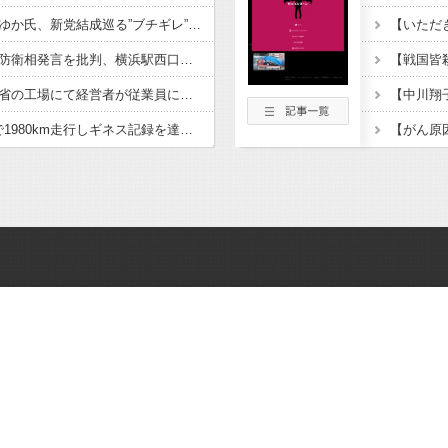
ひろゆき氏の妻・西村ゆか氏、新党結成巡る”ブチギレ”投稿を謝罪「配慮に欠けた行動でした」 夫婦で投稿
「小泉やめろ」核巡る防衛相発言を批判、横浜駅西口で市民ら #高市小泉麻生めちゃくちゃじゃんニュースdeプロテスト
経済崩壊の中国・広東省の工場にて経営者が従業員に半年以上給料未払いした挙句高飛び。工場は空っぽに
日産e-power、無給油で1980km走行しギネス記録を達成、無駄な発電や送電ロスなくEVよりエコを証明