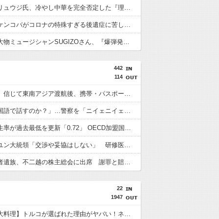
【悲報】リュウジ氏、冷やし中華を完全否定した『理由』、ガチでヤバイ・・・・・・
【悲報】ケンコバがコロナの特殊すぎる後遺症に苦しんでいる模様…お前らの周りにもこんな奴いる？
【悲報】大物ミュージシャンSUGIZOさん、『爆弾発言』キタァアアアアアーーーーーー！！
442
114
「高収入」信じて東南アジア渡航後、携帯・パスポート奪われ監禁…韓国人の被害急増
「俺に韓国語で話すのか？」…警察を「ニイェニイェニイェ」とからかう韓国滞在外国人の投稿動画が物議
韓国で出生率が過去最低を更新「0.72」 OECD加盟国で唯一 1を下回る
【韓国】ユン大統領「交渉や妥協はしない」 研修医集団ボイコット受け
徴用被害者遺族、不二越の株主総会に出席 謝罪と賠償求める
22
1947
【世界三大料理】トルコが選ばれた理由がヤバい！ネット民が激論した結果