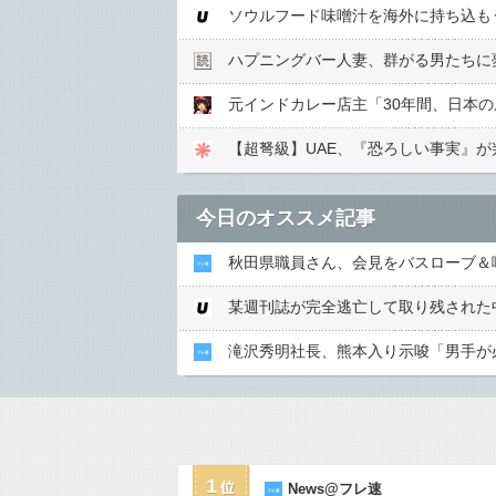
ハプニングバー人妻、群がる男たちに
【超弩級】UAE、『恐ろしい事実』
今日のオススメ記事
秋田県職員さん、会見をバスローブ＆
滝沢秀明社長、熊本入り示唆「男手が
1
News@フレ速