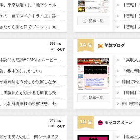
【衝撃】小池百合子知事、東京駅近くに「地下シェルター」整備を正式表明ｗｗｗｗｗｗｗｗｗ
【悲報】倉持由香、息子の「自閉スペクトラム症」診断にショックで涙… 見逃していた乳幼児期のサインとは？
【悲報】「舌を入れてきたから歯と口でブロック」元ジャンポケ斉藤の不同意性交公判
535
14
笑韓ブログ
573
首相官邸、高市首相熊本訪問の感動BGM付きムービーを投稿「全部が全部ありがたかったです」
論、根本的におかしい」
内閣広報官「高市総理が避難所を３分しか視察しなかったなんてデマ！50分いたぞ????」 →しかし事実上の視察は数分で正解
再審見直し法案、稲田朋美議員らが頑張るも敗北し冤罪当事者が失望する内容に終わる
高市総理の避難所訪問、北朝鮮将軍様の視察状態 セッティグされた場所に登場し 「ここは快適で至れり尽くせり、日本人で良かった」と賛美を受ける しかし他の避難所では…
343
16
モッコスヌ～ン
1916
中国の海警局と海軍の船が衝突2人死亡 南シナ海でフィリピン船を追跡中、公表までに1年