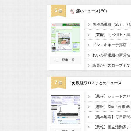
5
痛いニュース(ﾉ∀`)
7
政経ワロスまとめニュース