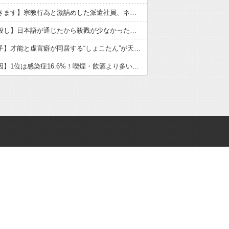
【いただきます】宗教行為と激詰めした派遣社員、ネットで大炎上
【戦国皆殺し】日本語が通じたから殺戮が少なかった？歴史の真実
【中川翔子】才能と虚言癖が同居する“しょこたん”が天下を取れなかった理由
【がん原因】1位は感染症16.6%！喫煙・飲酒より多い衝撃の真実