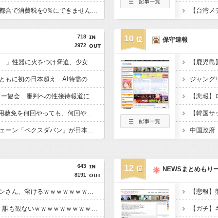
【悲報】財務省「レジ都合で消費税を0％にできません！」 → X民「指定ゴミ袋を買ってレシート見たら消費税はゼロになるんだけど？」ｗｗｗｗｗｗｗｗｗｗｗｗｗｗ
【台湾メ
718
10
保守速報
2972
「14歳の少年に挿入を…」性器に火をつけ脅迫、少女達はモップで…657人が死亡した韓国“最悪の人権侵害”のおぞましすぎる実態
韓国と台湾の輸出額、ともに初の日本超え AI特需の恩恵で差 26年上期
【東スポ】 韓国サッカー協会 審判への性接待報道にＳＮＳ紛糾「徹底追及」「２００２年はどうなの？」
【Money1】 韓国「信用赦免を何回やっても、何回やっても」⇒ 257万人赦免したのに60万人がまた延滞者に転落！
韓国の人気コーヒーチェーン「ペクスダバン」が日本初上陸！東京・新橋に1号店オープン
中国政府
643
12
NEWSまとめもり
8191
【画像】日本のライオンさん、溶けるｗｗｗｗｗｗｗｗｗｗｗｗｗｗ
【悲報】
【悲報】Jリーグさん、誰も観ないｗｗｗｗｗｗｗｗｗｗｗｗｗｗｗｗｗ