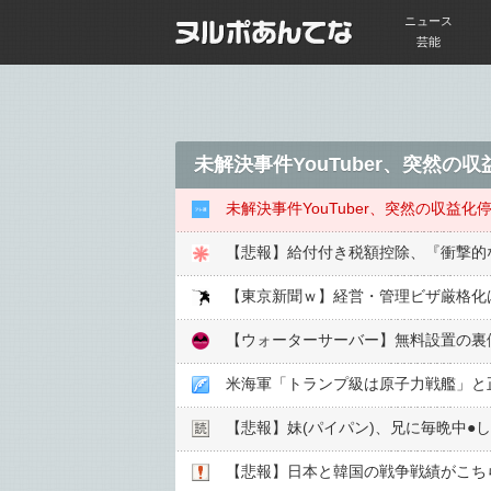
ニュース
芸能
未解決事件YouTuber、突然
未解決事件YouTuber、突然の収
【悲報】給付付き税額控除、『衝撃的
【ウォーターサーバー】無料設置の裏
米海軍「トランプ級は原子力戦艦」と
【悲報】妹(パイパン)、兄に毎晩中●
【悲報】日本と韓国の戦争戦績がこちらww