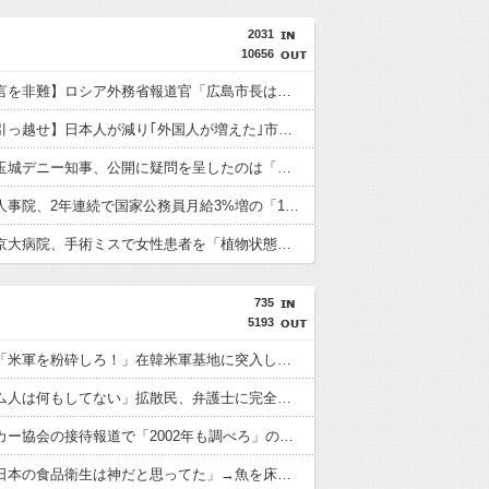
2031
10656
【平和宣言を非難】ロシア外務省報道官「広島市長は『偽りの呪文』繰り返している」
【急いで引っ越せ】日本人が減り｢外国人が増えた｣市区町村ランキングｷﾀ━━!
沖縄県の玉城デニー知事、公開に疑問を呈したのは「報道機関による公開ではなく、公開タイミングなどに対するものだった」とよくわからない説明
【速報】人事院、2年連続で国家公務員月給3%増の「1万5056円」引き上げ勧告 2年で6%超え
【速報】京大病院、手術ミスで女性患者を「植物状態」にしてしまう・・・
735
5193
【悲報】「米軍を粉砕しろ！」在韓米軍基地に突入した韓国学生、即逮捕
「ベトナム人は何もしてない」拡散民、弁護士に完全論破されるｗｗｗｗｗｗｗ
韓国サッカー協会の接待報道で「2002年も調べろ」の声続出ｗｗｗ
中国人「日本の食品衛生は神だと思ってた」→魚を床に落として洗って陳列するのを見て幻滅