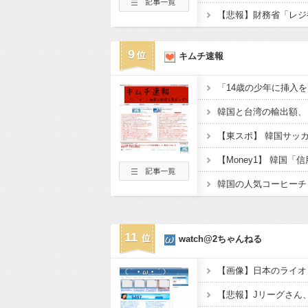
9
キムチ速報
11
watch@2ちゃんねる