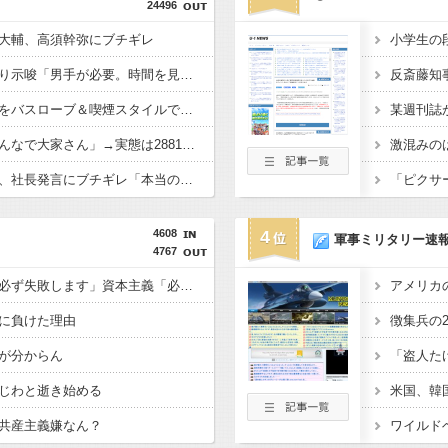
24496
大輔、高須幹弥にブチギレ
滝沢秀明社長、熊本入り示唆「男手が必要。時間を見つけて行きたい」
秋田県職員さん、会見をバスローブ＆喫煙スタイルで対応してしまい大炎上ｗ
高配当をうたった「みんなで大家さん」→実態は2881億円の債務超過
イオン爆発事故の遺族、社長発言にブチギレ「本当のことを話して」
4608
4
軍事ミリタリー速
4767
共産主義、社会主義「必ず失敗します」資本主義「必ず少子化します」
に負けた理由
が分からん
じわと逝き始める
共産主義嫌なん？