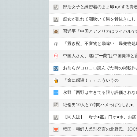
部活女子と練習着のまま即●︎メする青
痴女が乱れて潮吹いて男を骨抜きにし
習近平「中国とアメリカはライバルで
「置き配」不審物と勘違い 爆発物処
中国人さん、遂に"一蘭"は中国発祥と
お前らがコロコロ読んでた時の掲載作
「命に感謝！」←こういうの
永野「西野は生きてる限り評価されな
絶倫男10人と7時間ハメっぱなし乱●︎、
【同人誌】「母子●︎姦」口オ●︎ホ、お詫
韓国・朝鮮人差別発言の北野氏、JO