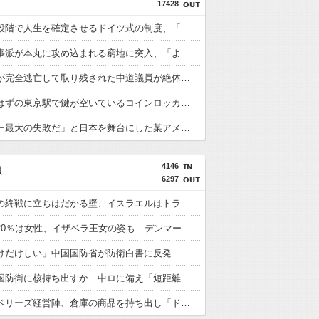
17428
小学生の段階で人生を確定させるドイツ式の制度、「バカを振い落せるから合理的だ」と自惚れていた結果……
反斎藤知事派が本丸に攻め込まれる窮地に突入、「ようやく反撃のターンやね」と手際の良さに感心する人が続出中
某週刊誌が完全逃亡して取り残された中道議員が絶体絶命の窮地、「今度は宏池会に矛先を向けたか……」と節操の無さに呆れる人が続出
激混みのはずの東京駅で鍵が空いているコインロッカーが散見、「ラッキー」と思って中を確認してみると……
「ピクサー最大の失敗だ」と日本を舞台にした某アメリカ産アニメが話題に、日本と韓国の両方に失礼すぎるわ……
4146
報
6297
アメリカの終戦に立ちはだかる壁、イスラエルはトランプ和平案に「同意せず」！
徴集兵の20％は女性、イザベラ王女の姿も…デンマークが新たな兵役制度開始！
「盗人たけだけしい」中国国防省が防衛白書に反発…日本の新型軍国主義と批判！
米国、韓国防衛に核持ち出すか…中ロに備え「短距離戦術核」を検討！
ワイルドベリーズ経営陣、倉庫の商品を持ち出し「ドローン攻撃で焼失した」として処理…ロシア当局が捜査！