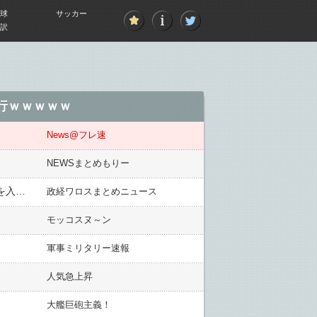
球
サッカー
訳
移行ｗｗｗｗｗ
News@フレ速
NEWSまとめもりー
【東京新聞ｗ】経営・管理ビザ厳格化は「外国人差別」「店も街もつぶす改悪、やめて」5万3000人分の署名を入管庁に提出 → ｗｗｗｗｗｗｗｗｗｗｗｗｗｗｗｗ
政経ワロスまとめニュース
モッコスヌ～ン
軍事ミリタリー速報
人気急上昇
大艦巨砲主義！