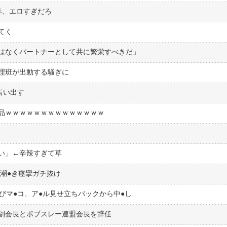
春、エロすぎだろ
てく
はなくパートナーとして共に繁栄すべきだ」
理班が出動する騒ぎに
言い出す
品ｗｗｗｗｗｗｗｗｗｗｗｗｗｗ
い」←辛辣すぎて草
潮●︎き痙攣ガチ抜け
びマ●︎コ、ア●︎ル見せ立ちバックから中●︎し
C副会長とボブスレー連盟会長を辞任