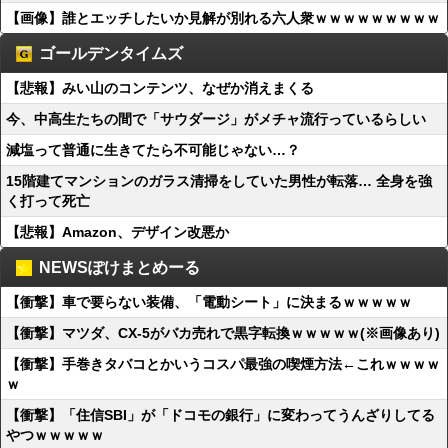
【画像】誰とエッチしたいか見解が別れる六人衆ｗｗｗｗｗｗｗｗｗ
ゴールデンタイムズ
【悲報】みい山のコンテンツ、なぜか消えまくる
今、中高生たちの間で「サウダージ」がメチャ流行っているらしい
減塩って普通に生きてたら不可能じゃない…？
15階建てマンションのガラス清掃をしていた男性が転落… 全身を強
く打って死亡
【悲報】Amazon、デザイン改悪か
NEWSぽけまとめーる
【衝撃】車で要らない装備、「電動シート」に決まるｗｗｗｗｗ
【衝撃】マツダ、CX-5がバカ売れで黒字転換ｗｗｗｗｗ(※画像あり)
【衝撃】手巻きタバコとかいうコスパ最強の喫煙方法←これｗｗｗｗ
ｗ
【衝撃】「住信SBI」が「ドコモの銀行」に変わってうんざりしてる
やつｗｗｗｗｗ