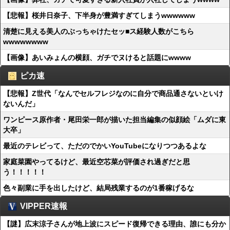
【悲報】桜井日奈子、下半身が豊満すぎてしまうwwwwww
清楚に見える美人のぶっちゃけたセッ■ス経験人数がこちら
wwwwwwww
【画像】あいみょんの横顔、ガチでヌけると話題にwwww
ピカ速
【悲報】Z世代「なんでセルフレジなのに自分で商品通さないといけ
ないんだ」
ワンピース原作者・尾田栄一郎が描いた担当編集の似顔絵「ムダに東
大卒」
最近のテレビって、ただのでかいYouTubeになりつつあるよな
家庭菜園やってるけど、最近空芯菜が評価され過ぎだと思
う！！！！！
色々副業に手を出したけど、結局残業するのが1番稼げるな
VIPPER速報
【謎】広末涼子さんが地上波にスピード復帰できる理由、誰にも分か