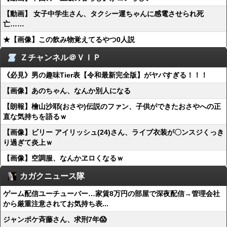
【動画】 女子中学生さん、タクシー運ちゃんに感電させられ死
亡……
★【画像】この飲み物覚えてるやつ0人説
Ｚチャンネル＠ＶＩＰ
《必見》男の趣味Tier表【令和最新完全版】がヤバすぎる！！！
【画像】あのちゃん、なんか別人になる
【朗報】檜山沙耶(おさや)伝説のファン、子供ができたおさやへの正
直な気持ちを語るｗ
【画像】ビリー アイリッシュ(24)さん、ライブ衣装が〇ンスジくっき
り過ぎて炎上ｗ
【画像】空調服、なんかヱロくなるｗ
カガクニュース隊
ゲーム配信ユーチューバー…家賃8万円の部屋で深夜配信→管理会社
から厳重注意されてお気持ち表...
ジャンポケ斉藤さん、求刑7年😱