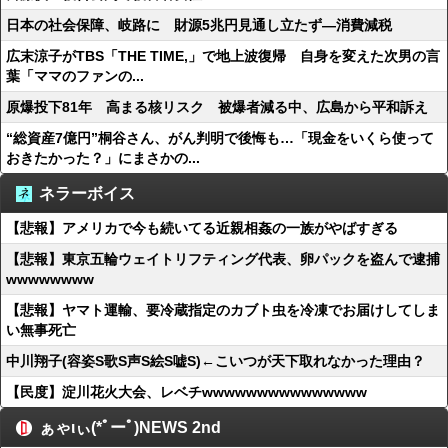
日本の社会保障、岐路に 財源5兆円見通し立たず―消費減税
広末涼子がTBS「THE TIME,」で地上波復帰 自身を変えた次男の言
葉「ママのファンの...
原爆投下81年 高まる核リスク 被爆者減る中、広島から平和訴え
“総資産7億円”桐谷さん、がん判明で後悔も…「現金をいくら使って
おきたかった？」にまさかの...
ネラーボイス
【悲報】アメリカで今も続いてる近親相姦の一族がやばすぎる
【悲報】東京五輪ウェイトリフティング代表、卵パックを盗んで逮捕
wwwwwwww
【悲報】ヤマト運輸、要冷蔵指定のカブト虫を冷凍でお届けしてしま
い無事死亡
中川翔子(容姿S歌S声S絵S嘘S)←こいつが天下取れなかった理由？
【民度】淀川花火大会、レベチwwwwwwwwwwwwwww
ぁゃιぃ(*ﾟーﾟ)NEWS 2nd