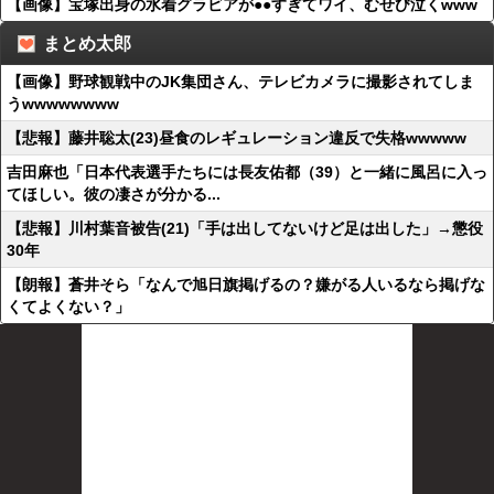
【画像】宝塚出身の水着グラビアが●●すぎてワイ、むせび泣くwww
まとめ太郎
【画像】野球観戦中のJK集団さん、テレビカメラに撮影されてしま
うwwwwwwww
【悲報】藤井聡太(23)昼食のレギュレーション違反で失格wwwww
吉田麻也「日本代表選手たちには長友佑都（39）と一緒に風呂に入っ
てほしい。彼の凄さが分かる...
【悲報】川村葉音被告(21)「手は出してないけど足は出した」→懲役
30年
【朗報】蒼井そら「なんで旭日旗掲げるの？嫌がる人いるなら掲げな
くてよくない？」