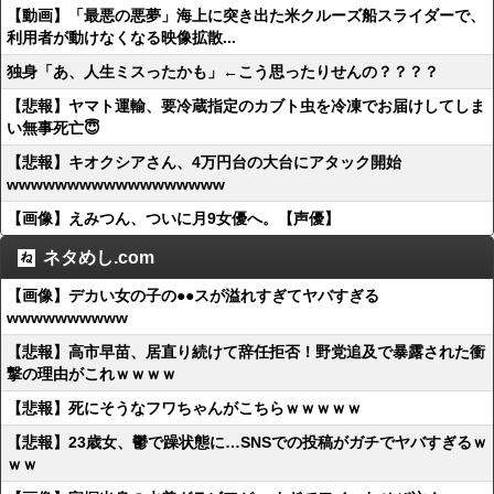
【動画】「最悪の悪夢」海上に突き出た米クルーズ船スライダーで、
利用者が動けなくなる映像拡散...
独身「あ、人生ミスったかも」←こう思ったりせんの？？？？
【悲報】ヤマト運輸、要冷蔵指定のカブト虫を冷凍でお届けしてしま
い無事死亡😇
【悲報】キオクシアさん、4万円台の大台にアタック開始
wwwwwwwwwwwwwwwwww
【画像】えみつん、ついに月9女優へ。【声優】
ネタめし.com
【画像】デカい女の子の●●スが溢れすぎてヤバすぎる
wwwwwwwwww
【悲報】高市早苗、居直り続けて辞任拒否！野党追及で暴露された衝
撃の理由がこれｗｗｗｗ
【悲報】死にそうなフワちゃんがこちらｗｗｗｗｗ
【悲報】23歳女、鬱で躁状態に…SNSでの投稿がガチでヤバすぎるｗ
ｗｗ