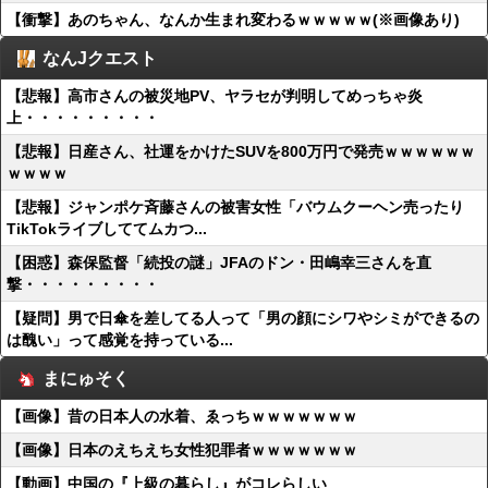
【衝撃】あのちゃん、なんか生まれ変わるｗｗｗｗｗ(※画像あり)
なんJクエスト
【悲報】高市さんの被災地PV、ヤラセが判明してめっちゃ炎
上・・・・・・・・・
【悲報】日産さん、社運をかけたSUVを800万円で発売ｗｗｗｗｗｗ
ｗｗｗｗ
【悲報】ジャンポケ斉藤さんの被害女性「バウムクーヘン売ったり
TikTokライブしててムカつ...
【困惑】森保監督「続投の謎」JFAのドン・田嶋幸三さんを直
撃・・・・・・・・・
【疑問】男で日傘を差してる人って「男の顔にシワやシミができるの
は醜い」って感覚を持っている...
まにゅそく
【画像】昔の日本人の水着、ゑっちｗｗｗｗｗｗｗ
【画像】日本のえちえち女性犯罪者ｗｗｗｗｗｗｗ
【動画】中国の『上級の暮らし』がコレらしい