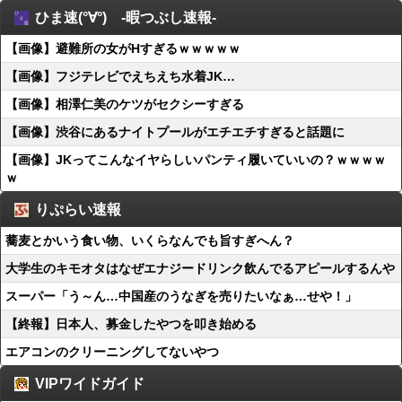
ひま速(°∀°) -暇つぶし速報-
【画像】避難所の女がHすぎるｗｗｗｗｗ
【画像】フジテレビでえちえち水着JK…
【画像】相澤仁美のケツがセクシーすぎる
【画像】渋谷にあるナイトプールがエチエチすぎると話題に
【画像】JKってこんなイヤらしいパンティ履いていいの？ｗｗｗｗ
ｗ
りぷらい速報
蕎麦とかいう食い物、いくらなんでも旨すぎへん？
大学生のキモオタはなぜエナジードリンク飲んでるアピールするんや
スーパー「う～ん…中国産のうなぎを売りたいなぁ…せや！」
【終報】日本人、募金したやつを叩き始める
エアコンのクリーニングしてないやつ
VIPワイドガイド