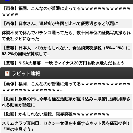
【画像】福岡、こんなのが普通に走ってるｗｗｗｗｗｗｗｗｗｗｗｗ
ｗｗｗｗ
【画像】日本さん、避難所が各国と比べて優秀過ぎると話題に
体調不良で休んでパチンコ通ってたら、数十日単位の証拠写真撮られ
て会社クビになった
【悲報】日本人、バカかもしれない。食品消費税減税（8%→1%）に
93.2%の国民が賛成して...
【悲報】NISA大暴落 一晩でマイナス20万円も吹き飛んだもよう
ラビット速報
【画像】福岡、こんなのが普通に走ってるｗｗｗｗｗｗｗｗｗｗｗｗ
ｗｗｗｗｗｗｗｗｗｗｗｗｗｗ...
【動画】原爆の日に今年も極左活動家が座り込み→県警に強制排除さ
れる動画が話題に
【動画】かもしれない運転、限界突破ｗｗｗｗｗｗｗｗｗ
スリムクラブ真栄田、セクシー女優を中傷するネット民を痛烈批判！
「車の中臭そう」