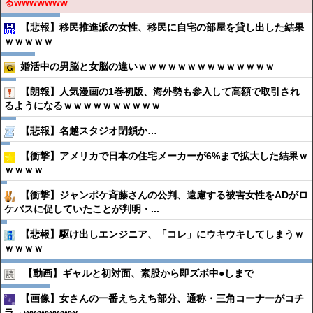
るwwwwwww
【悲報】移民推進派の女性、移民に自宅の部屋を貸し出した結果
ｗｗｗｗｗ
婚活中の男脳と女脳の違いｗｗｗｗｗｗｗｗｗｗｗｗｗｗ
【朗報】人気漫画の1巻初版、海外勢も参入して高額で取引され
るようになるｗｗｗｗｗｗｗｗｗｗ
【悲報】名越スタジオ閉鎖か…
【衝撃】アメリカで日本の住宅メーカーが6%まで拡大した結果ｗ
ｗｗｗｗ
【衝撃】ジャンポケ斉藤さんの公判、遠慮する被害女性をADがロ
ケバスに促していたことが判明・...
【悲報】駆け出しエンジニア、「コレ」にウキウキしてしまうｗ
ｗｗｗｗ
【動画】ギャルと初対面、素股から即ズボ中●︎しまで
【画像】女さんの一番えちえち部分、通称・三角コーナーがコチ
ラ→wwwwwww