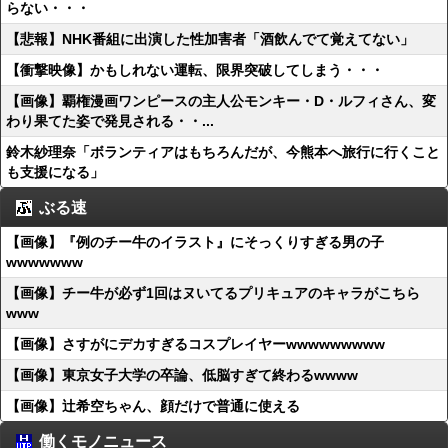
らない・・・
【悲報】NHK番組に出演した性加害者「酒飲んでて覚えてない」
【衝撃映像】かもしれない運転、限界突破してしまう・・・
【画像】覇権漫画ワンピースの主人公モンキー・D・ルフィさん、変
わり果てた姿で発見される・・...
鈴木紗理奈「ボランティアはもちろんだが、今熊本へ旅行に行くこと
も支援になる」
ぶる速
【画像】『例のチー牛のイラスト』にそっくりすぎる男の子
wwwwwww
【画像】チー牛が必ず1回はヌいてるプリキュアのキャラがこちら
www
【画像】さすがにデカすぎるコスプレイヤーwwwwwwwww
【画像】東京女子大学の卒論、低脳すぎて終わるwwww
【画像】辻希空ちゃん、顔だけで普通に使える
働くモノニュース