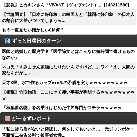
【悲報】ヒカキンさん「VIVANT（ヴィヴァント）」 [143211586]
【世論調査】「日本に好印象」の韓国人と「韓国に好印象」の日本人
の割合に大差がついてしまうｗ...
もう一度見たい懐かしいCM何？
ずっと日曜日のターン
医師と結婚した歴史学者「医学論文とはこんなに短時間で書けるもの
なのか」
ネコ氏「すみません家猫になりたいんですけど…」ワイ「え、人間の
家なんだが…」→
天才X民、水で作るカップ●●●ルの矛盾を突くｗｗｗｗｗｗｗｗｗ
【衝撃】竹取物語、ここにきて凄い事実が判明するｗｗｗｗｗｗｗｗ
ｗ
「秋葉原名物」を名乗りはじめた牛丼専門がコチラｗｗｗｗｗ
がーるずレポート
「私に後ろ盾がないと確認し、何をしてもいいと…」元ジャンポケ・
斉藤慎二被告公判で被害者女性...