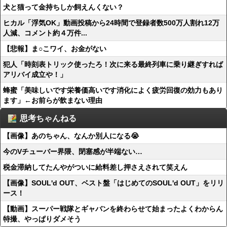
犬と猫って金持ちしか飼えんくない？
ヒカル「浮気OK」動画投稿から24時間で登録者数500万人割れ12万
人減、コメント約４万件...
【悲報】ま○こワイ、お金がない
犯人「時刻表トリック使ったろ！次に来る最終列車に乗り継ぎすれば
アリバイ成立や！」
蜂蜜「美味しいです栄養価高いです消化によく疲労回復の効力もあり
ます」←お前らが飲まない理由
思考ちゃんねる
【画像】あのちゃん、なんか別人になる😭
今のVチューバー界隈、閉塞感が半端ない…
税金滞納してたんやがついに給料差し押さえされて笑えん
【画像】SOUL'd OUT、ベスト盤「はじめてのSOUL'd OUT」をリリ
ース！
【動画】スーパー戦隊とギャバンを終わらせて始まったよくわからん
特撮、やっぱりダメそう