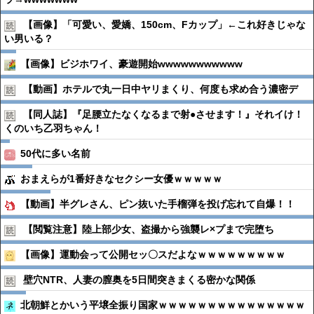
【画像】「可愛い、愛嬌、150cm、Fカップ」←これ好きじゃな
い男いる？
【画像】ビジホワイ、豪遊開始wwwwwwwwwww
【動画】ホテルで丸一日中ヤリまくり、何度も求め合う濃密デ
【同人誌】『足腰立たなくなるまで射●︎させます！』それイけ！
くのいち乙羽ちゃん！
50代に多い名前
おまえらが1番好きなセクシー女優ｗｗｗｗｗ
【動画】半グレさん、ピン抜いた手榴弾を投げ忘れて自爆！！
【閲覧注意】陸上部少女、盗撮から強襲レ×プまで完堕ち
【画像】運動会って公開セッ〇スだよなｗｗｗｗｗｗｗｗｗ
壁穴NTR、人妻の膣奥を5日間突きまくる密かな関係
北朝鮮とかいう平壌全振り国家ｗｗｗｗｗｗｗｗｗｗｗｗｗｗｗ