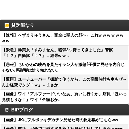
貧乏暇なり
【速報】へずまりゅうさん、完全に聖人の顔へ←これw w w w w w
w w
【緊急】爆美女「すみません。砲弾3つ持ってきました」警察
「！？」自衛隊「！？」→結果w w...
【悲報】ちいかわの映画を見たイラン人が激怒｢子供に見せる内容じ
ゃない｡悪影響は計り知れない...
【驚愕】ユーチューバー「撮影で使うから、この高級時計も車もぜ～
んぶ経費でタダ！ｗ」←まさか...
【画像】ワイ「アルファードいいなあ。買いに行くか」店員「ほいっ
見積もりな！」ワイ「金額おか...
BIPブログ
【画像】JKにフルボッキデカチン見せた時の反応集がこちらww
【画像】弊社、ガチで可愛すぎる新入社員が入社してしまうwwww