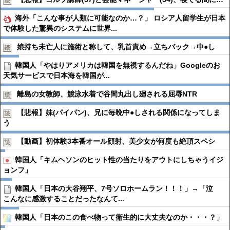
海外「こんな事が人類に可能なのか…？」 ロシア人留学生が日本
で体験した驚異のシステムに世界...
娘持ち未亡人に施術と称して、乳首責め→立ちバック→中●︎し
韓国人「やはりアメリカは韓国を無視するんだね」Googleのお
天気サービスで日本海を韓国が...
離島の女教師、競泳水着で谷間丸出し廻される屈辱NTR
【悲報】妹(パイパン)、兄に毎晩中●︎しされる関係になってしま
う
【動画】初体験3本番オール顔射、美少女が何度も絶頂スペシ
韓国人「キムヘソンのヒット性の当たりをアウトにしちゃうイジ
ョンフ」
韓国人「日本の大谷翔平、7号ソロホームラン！！！」→「泣
こんなに感激することだったなんて...
韓国人「日本のこの食べ物って衛生的に大丈夫なのか・・・？」