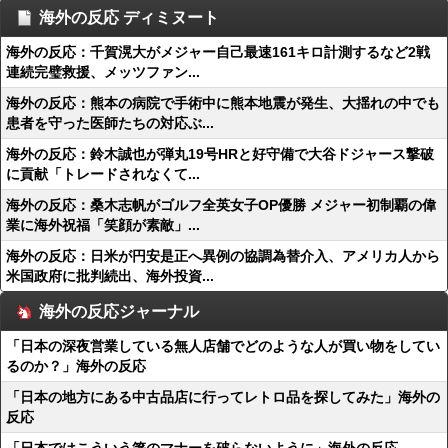
海外の反応 ディミヌート
海外の反応：千賀滉大がメジャー自己最速161キロ計測するなど2戦
連続完璧救援、メッツファン...
海外の反応：熊本の病院で手術中に熊本地震が発生、大揺れの中でも
患者を守った医師たちの対応ぶ...
海外の反応：鈴木誠也が弾丸19号HRと好守備で大谷ドジャース撃破
に貢献「トレードされなくて...
海外の反応：桑木志帆がゴルフ全英女子OP優勝 メジャー初制覇の偉
業に海外祝福「笑顔が素敵」...
海外の反応：日米が円安是正へ異例の協調為替介入、アメリカ人から
米国政府に批判続出、海外投資...
海外の反応ジャーナル
「日本の深夜営業している無人店舗でどのような人が買い物をしてい
るのか？」海外の反応
「日本の地方にある中古品店に行ってレトロ品を探してみた」海外の
反応