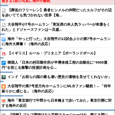
過ぎる1枚の写真に海外が騒然
【葬送のフリーレン】勇者ヒンメルの仲間だったエルフがその辺
を歩いてても気づかれない世界【海...
大谷翔平が7号ホームラン「実況席の米人気ラッパーが幸運をく
れた」とドジャースファンは一旦盛...
海外「やっと打った」大谷翔平の12試合ぶりの第7号ホームラン
に海外大興奮！（海外の反応）
【イギリス】ルール・ブリタニア【ポーランドボール】
韓国人「日本の村田製作所が半導体後工程の自動化に“4400億
円”を投じる衝撃の投資計画を公...
インド「お前らの国の最も凄い歴史の遺物を見せてくれないか」
大谷翔平の第7号逆方向ホームランにMLBファン騒然！←「何年
振りかに感じる」（海外の反応）
海外「東京旅行で中野から日本橋まで歩いてみた」東京行脚に対
する海外の反応
【悲報】ゴルフ講師(37)と芸能マネージャー(34)、寝てる間に…