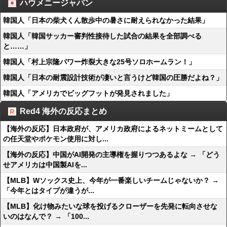
ハウメニージャパン
韓国人「日本の柴犬くん散歩中の暑さに耐えられなかった結果」
韓国人「韓国サッカー審判性接待した試合の結果を全部調べる
と……」
韓国人「村上宗隆パワー炸裂大きな25号ソロホームラン！」
韓国人「日本の耐震設計技術が凄いと言うけど韓国の圧勝だよね？」
韓国人「アメリカでビッグフットが発見されました」
Red4 海外の反応まとめ
【海外の反応】日本政府が、アメリカ政府によるネットミームとして
の任天堂やポケモン使用に対し...
【海外の反応】中国がAI開発の主導権を握りつつあるよな → 「どう
せアメリカは中国製AIを...
【MLB】Wソックス史上、今年が一番楽しいチームじゃないか？ →
「今年とはタイプが違うが...
【MLB】化け物みたいな球を投げるクローザーを先発に転向させな
いのはなんで？ → 「100...