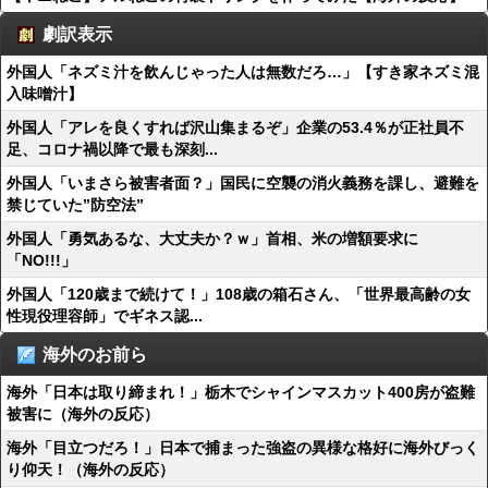
劇訳表示
外国人「ネズミ汁を飲んじゃった人は無数だろ…」【すき家ネズミ混
入味噌汁】
外国人「アレを良くすれば沢山集まるぞ」企業の53.4％が正社員不
足、コロナ禍以降で最も深刻...
外国人「いまさら被害者面？」国民に空襲の消火義務を課し、避難を
禁じていた”防空法”
外国人「勇気あるな、大丈夫か？ｗ」首相、米の増額要求に
「NO!!!」
外国人「120歳まで続けて！」108歳の箱石さん、「世界最高齢の女
性現役理容師」でギネス認...
海外のお前ら
海外「日本は取り締まれ！」栃木でシャインマスカット400房が盗難
被害に（海外の反応）
海外「目立つだろ！」日本で捕まった強盗の異様な格好に海外びっく
り仰天！（海外の反応）