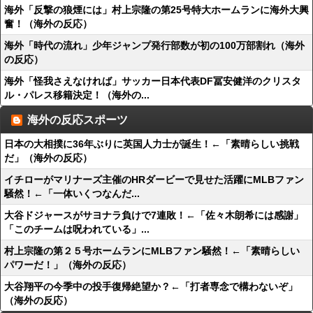
海外「反撃の狼煙には」村上宗隆の第25号特大ホームランに海外大興
奮！（海外の反応）
海外「時代の流れ」少年ジャンプ発行部数が初の100万部割れ（海外
の反応）
海外「怪我さえなければ」サッカー日本代表DF冨安健洋のクリスタ
ル・パレス移籍決定！（海外の...
海外の反応スポーツ
日本の大相撲に36年ぶりに英国人力士が誕生！←「素晴らしい挑戦
だ」（海外の反応）
イチローがマリナーズ主催のHRダービーで見せた活躍にMLBファン
騒然！←「一体いくつなんだ...
大谷ドジャースがサヨナラ負けで7連敗！←「佐々木朗希には感謝」
「このチームは呪われている」...
村上宗隆の第２５号ホームランにMLBファン騒然！←「素晴らしい
パワーだ！」（海外の反応）
大谷翔平の今季中の投手復帰絶望か？←「打者専念で構わないぞ」
（海外の反応）