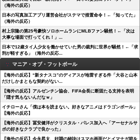
（海外の反応）
日本の写真加工アプリ運営会社がステマで措置命令！←「知ってた」
（海外の反応）
村上宗隆の第25号豪快ソロホームランにMLBファン騒然！←「次は
大事な場面で打ってくれ！」...
日本で12歳タイ人少女を働かせていた男の裁判に世界が騒然！←「求
刑が軽すぎる」（海外の反応...
マニア・オブ・フットボール
【海外の反応】“新タナスコ”のディアスが地雷すぎる件「大谷と山本
だけしかまともな契約がない...
【海外の反応】アルゼンチン協会、FIFA会長に断固たる支持を表明
「隠す気もないんだなｗ」
イチローさん「僕は本を読まない。好きなアニメはドラゴンボール」
【海外の反応】
【海外の反応】冨安健洋がクリスタル・パレス加入へ「アーセナルサ
ポの好きなクラブで良かった」
【海外の反応】今永昇太、好調の秘訣はスマホ画面だとイマナガ節を