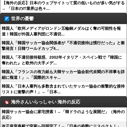
【海外の反応】日本のウェブサイトって質の低いものが多い気がする
→ 「日本のIT業界は色々...
世界の憂鬱
韓国人「欧州メディアがロンドン五輪銅メダルはく奪の可能性を報
道！韓国が外国人審判団に不適切...
韓国人「韓国サッカー協会関係者が『不適切接待は慣行だった』と衝
撃発言！日韓ワールドカップ4...
韓国人「不適切接待疑惑、2002年イタリア・スペイン戦で『韓国に
奪われた』と欧州の大手メデ...
韓国人「フランスの有力紙も大韓サッカー協会前代未聞の不祥事を詳
細に報道！」→「国際的スキャ...
韓国人「日本人審判も多数含まれていたサッカー協会の衝撃的な接待
リストに衝撃の声！」→「日本...
海外さんいらっしゃい 海外の反応
韓国サッカー協会に家宅捜索！←「韓ドラのような展開だ」（海外の
反応）
改正皇室典範で宮家へ説明完了！←「日本の姿勢にリスペクト！」