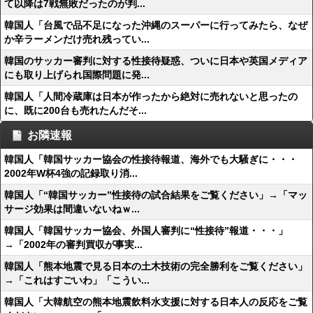
て以降は7戦無敗だったのが判...
韓国人「台風で品不足になった沖縄のスーパーに行ってみたら、なぜ
か辛ラーメンだけ売れ残ってい...
韓国のサッカー審判に対する性接待疑惑、ついに日本や英国メディア
にも取り上げられ国際問題に発...
韓国人「人間冷蔵庫は日本が作ったから絶対に売れないと思ったの
に、既に200台も売れたんだそ...
お隣速報
韓国人「韓国サッカー協会の性接待報道、海外でも大騒ぎに・・・
2002年W杯4強の記録取り消...
韓国人「“韓国サッカー”性接待の試合結果をご覧ください」→「マッ
サージ効果は間違いないねｗ...
韓国人「韓国サッカー協会、外国人審判に“性接待”報道・・・」
→「2002年の審判買収が事実...
韓国人「熊本地震で見る日本の土木技術の完全勝利をご覧ください」
→「これはすごいわ」「こうい...
韓国人「大韓航空の熊本地震飲料水支援に対する日本人の反応をご覧