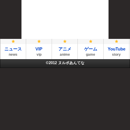
ニュース
VIP
アニメ
ゲーム
YouTube
news
vip
anime
game
story
©2012
ヌルポあんてな