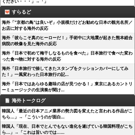
ください・・・」→「」
すらるど
海外「”京都の鳥”は良いぞ」小規模だけどお勧めな日本の観光名所／
お店に対する海外の反応
海外「彼らこそ真のヒーローだ！」手術中に大地震が起きた熊本総合
病院の映像を見た海外の反応
海外「日本で初めて梅干しなるものを食べた」日本旅行で食べた変わ
った食べ物に対する海外の反応
海外「日本旅行で捺してきたスタンプをクッションカバーにしてみ
た！」一風変わった日本旅行の記...
海外「日本ではあらゆる趣味の店が見つかる！」東京にあるカントリ
ーミュージックの生演奏が聞け...
海外トークログ
韓国人「最近の日本アニメ業界の勢力図を変えたと言われる作品がこ
ちら…」→「こういうのが面白...
韓国人「現在、日本でとんでもない進化を遂げている韓国料理がこち
ら…」→「これは旨いのでは…...