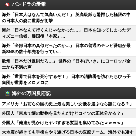
パンドラの憂鬱
海外「日本人はなんて気高いんだ！」 英高級紙も驚愕した極限の中
の日本人の姿に世界が衝撃
海外「日本なんて行くんじゃなかった…」 日本を知ってしまったデ
ィズニー信者、帰国後『本家』...
海外「全部日本の真似だったのか…」 日本の普通のテレビ番組が最
新SNSの数十年先を行ってい...
欧州「日本だけ反則だろ…」 世界の『日本びいき』にヨーロッパ全
土から不満の声
海外「世界で日本を死守するぞ！」 日本の消防署を訪れたちびっ子
集団が世界をメロメロに
海外の万国反応記
アメリカ「お前らの国の史上最も美しい女優を選ぶなら誰になる？」
外国人「東京で謎の動物を見たんだけどコイツの正体分かる？」
外国人「俺達が見かけたヤバすぎる髪型を集めてみたｗｗｗｗ」
大地震が起きても手術をやり遂げる日本の医療チーム、海外でも凄す