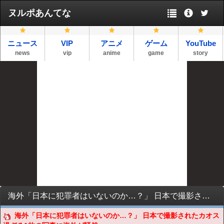
ヌルポあんてな
ニュース
VIP
アニメ
ゲーム
YouTube
news
vip
anime
game
story
海外「日本に犯罪者はいないのか…？」 日本で撮影されたカオス過ぎる1枚の写真に海外が騒然
海外「日本に犯罪者はいないのか…？」 日本で撮影されたカオス