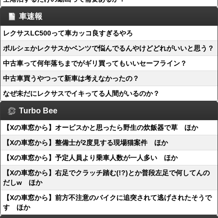
車速報
レクサスLC500って車カッコ良すぎるやろ
ポルシェかレクサスかベンツで悩んでるんやけどどれがいいと思う？
中古車って何年落ちまでがギリ買ってもいいセーフライン？
中古車買うやつって新車は考えなかったの？
なぜ未だにレクサスでイキってる人間がいるのか？
Turbo Bee
【Xの車窓から】オービスかと思ったら野生の炊飯器で草 ほか
【Xの車窓から】整備士が2度見する現場猫案件 ほか
【Xの車窓から】予定人員より乗車人数が一人多い ほか
【Xの車窓から】右足でクラッチ踏む(!?)とか普段左足で何してんの
だしw ほか
【Xの車窓から】前方不注意のバイクに追突されて逃げされたそうで
す ほか