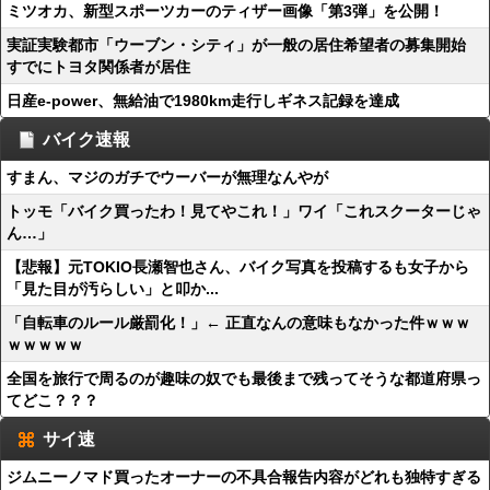
ミツオカ、新型スポーツカーのティザー画像「第3弾」を公開！
実証実験都市「ウーブン・シティ」が一般の居住希望者の募集開始
すでにトヨタ関係者が居住
日産e-power、無給油で1980km走行しギネス記録を達成
バイク速報
すまん、マジのガチでウーバーが無理なんやが
トッモ「バイク買ったわ！見てやこれ！」ワイ「これスクーターじゃ
ん…」
【悲報】元TOKIO長瀬智也さん、バイク写真を投稿するも女子から
「見た目が汚らしい」と叩か...
「自転車のルール厳罰化！」← 正直なんの意味もなかった件ｗｗｗ
ｗｗｗｗｗ
全国を旅行で周るのが趣味の奴でも最後まで残ってそうな都道府県っ
てどこ？？？
サイ速
ジムニーノマド買ったオーナーの不具合報告内容がどれも独特すぎる