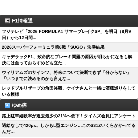
F1情報通
フジテレビ「2026 FORMULA1 サマーブレイクSP」を明日（8月9
日）から12日間...
2026スーパーフォーミュラ第8戦「SUGO」決勝結果
キャデラックF1、致命的なブレーキ問題の原因が明らかになるも解
決には至っておらずめども立た...
ウィリアムズのサインツ、将来について決断できず「分からない」
「いつまでに決めるのかも言えな...
レッドブルリザーブの角田裕毅、ケイナさんと一緒に酒蔵巡りをして
いる模様
ゆめ痛
路上駐車経験率が過去最少の21%へ低下！タイムズ会員にアンケート
過給なしで420ps。しかもL型エンジン…このS31Zいくらかかってる
んだ…