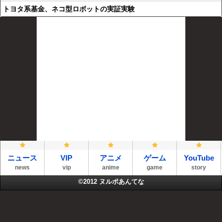
トヨタ系基金、ネコ型ロボットの実証実験
ニュース
VIP
アニメ
ゲーム
YouTube
news
vip
anime
game
story
©2012
ヌルポあんてな