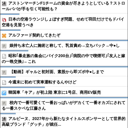
アストンマーチンF1チームの資金が尽きようとしている？ストロ
ールパパが手を引く可能性も？
日本の空港ラウンジしょぼすぎ問題、せめて羽田だけでもドバイ
空港を見習うべき
アルファード契約してきたぞ
娘持ち未亡人に施術と称して、乳首責め→立ちバック→中●︎し
昭和｢暴走族の集会にバイク200台｣｢病院の中で喫煙可｣｢友人と嫁
の一晩交換｣←これ
【動画】ギャルと初対面、素股から即ズボ中●︎しまで
今週末に初めて実車運転するんやけど
韓国車「キア」が初上陸 東京に1号店、商用EV販売
校内で一番可愛くて一番おっぱいがデカくて一番オカズにされて
る一番スケベな江藤さん
アルピーヌ、2027年から新たなタイトルスポンサーとして世界的
高級ブランド「グッチ」が就任...