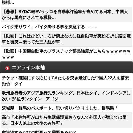
模様…
【悲報】BYDの軽EVラッコを自動車評論家が褒めてる日本、中国人
からは馬鹿にされてる模様…
バイク乗りワイ、バイク降りる事を決意する………
【動画】これはひどい…右折禁止なのに軽自動車が突如右折し路面電
車と衝突→乗ってた三人組が車...
【動画】中国製自動車のプラスチック部品強度がこちらｗｗｗｗｗｗ
ｗｗｗ
エアライン本舗
チケット確認にすら応じずCAたちを突き飛ばした中国人22人を搭乗
拒否 タイ
欧州旅行者のアジア旅行先ランキング、日本はタイ、インドネシアに
次いで3位ランクイン アゴダ...
茨城県「群馬のパスポート、思い切りパクりました」群馬県「
高市「永住許可が出たら生活保護貰おうなんて外国人が増えては困
る。日本人以上の水準のみ許可」
空港泊するだけの動画って需要あるか？