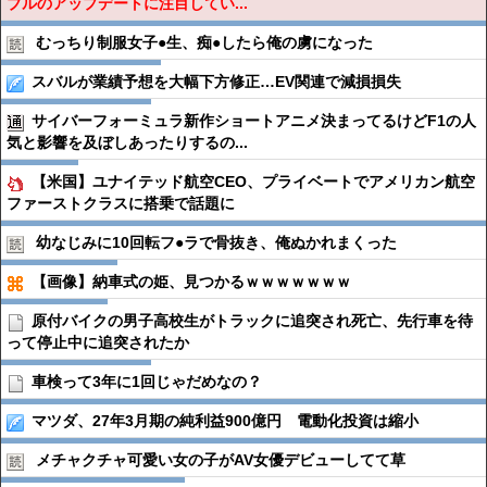
ブルのアップデートに注目してい...
むっちり制服女子●︎生、痴●︎したら俺の虜になった
スバルが業績予想を大幅下方修正…EV関連で減損損失
サイバーフォーミュラ新作ショートアニメ決まってるけどF1の人
気と影響を及ぼしあったりするの...
【米国】ユナイテッド航空CEO、プライベートでアメリカン航空
ファーストクラスに搭乗で話題に
幼なじみに10回転フ●︎ラで骨抜き、俺ぬかれまくった
【画像】納車式の姫、見つかるｗｗｗｗｗｗｗ
原付バイクの男子高校生がトラックに追突され死亡、先行車を待
って停止中に追突されたか
車検って3年に1回じゃだめなの？
マツダ、27年3月期の純利益900億円 電動化投資は縮小
メチャクチャ可愛い女の子がAV女優デビューしてて草