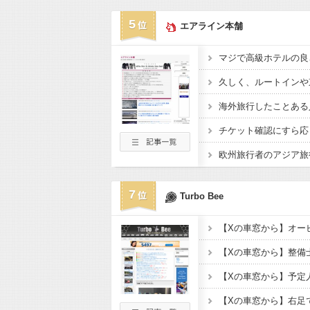
5
エアライン本舗
マジで高級ホテルの良
海外旅行したことある
7
Turbo Bee
【Xの車窓から】整備
【Xの車窓から】予定