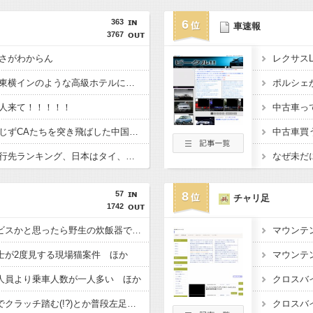
363
6
車速報
3767
さがわからん
レクサス
久しく、ルートインや東横インのような高級ホテルに止まってない。快活で激安パンと納豆を食べてしまう
人来て！！！！！
チケット確認にすら応じずCAたちを突き飛ばした中国人22人を搭乗拒否 タイ
中古車買
欧州旅行者のアジア旅行先ランキング、日本はタイ、インドネシアに次いで3位ランクイン アゴダ調べ
なぜ未だ
57
8
チャリ足
1742
【Xの車窓から】オービスかと思ったら野生の炊飯器で草 ほか
士が2度見する現場猫案件 ほか
人員より乗車人数が一人多い ほか
【Xの車窓から】右足でクラッチ踏む(!?)とか普段左足で何してんのだしw ほか