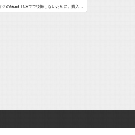
クロスバイクのGiant TCRでで後悔しないために。購入前の確認ポイント