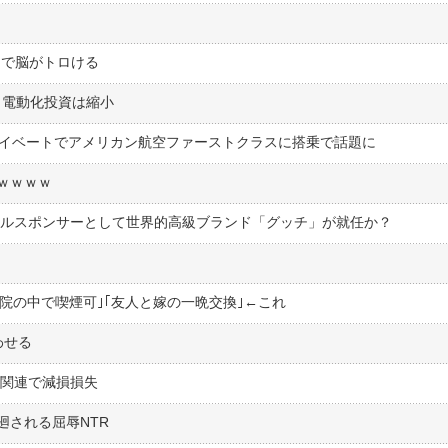
リで脳がトロける
 電動化投資は縮小
ライベートでアメリカン航空ファーストクラスに搭乗で話題に
ｗｗｗｗ
イトルスポンサーとして世界的高級ブランド「グッチ」が就任か？
病院の中で喫煙可｣｢友人と嫁の一晩交換｣←これ
わせる
V関連で減損損失
廻される屈辱NTR