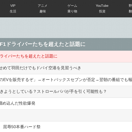
VIP
アニメ
ゲーム
YouTube
野
生活
趣味
乗り物
投資
翻
F1ドライバーたちを超えたと話題に
ドライバーたちを超えたと話題に
せめて羽田だけでもドバイ空港を見習うべき
尽きようとしている？ストロールパパが手を引く可能性も？
間溜め込んだ性欲爆発
、屈辱50本番ハード祭