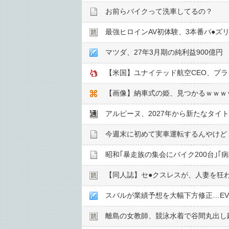
お前らバイクって洗車してるの？
最強ヒロインAV初体験、3本番パ●︎ズ
マツダ、27年3月期の純利益900億円
【米国】ユナイテッド航空CEO、プ
【画像】納車式の姫、見つかるｗｗｗ
アルピーヌ、2027年から新たなタ
今週末に初めて実車運転するんやけど
昭和｢暴走族の集会にバイク200台｣｢
【同人誌】セ●︎クスレスが、人妻を狂
スバルが業績予想を大幅下方修正…E
離島の女教師、競泳水着で谷間丸出し