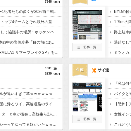
7348
【悲報】英メディアのF1記者たちの多くが2026前半戦を終えて鈴鹿とスパをワーストレースに挙げてしまう
BYDの軽
【画像】2026年のF1、トップ4チームとそれ以外の差がガチでエグい
1.7km
F1が2028年の開催地として協議中の場所：ホッケンハイム、タイ、南アフリカ、アルゼンチン、ルワンダ
VCARBリザーブでSF参戦中の岩佐歩夢「目の前にある大きな目標はやはりF1のレギュラーシート獲得」
フジテレビ「2026 FORMULA1 サマーブレイクSP」を明日（8月9日）から12日間毎日放送へ
1311
4
サイ速
6239
インドの暴走族、レベルが違いすぎて草ｗｗｗｗｗｗｗｗｗｗｗｗｗｗ
【悲報】東京から名古屋に帰るワイ、高速道路のライブカメラを見て絶望する
高校生2人が乗るスクーターと車が衝突し高校生ら2人が死傷、車の運転手を逮捕
ETCの事をイーティーシーってゆってる奴がいたｗｗｗｗｗｗｗ