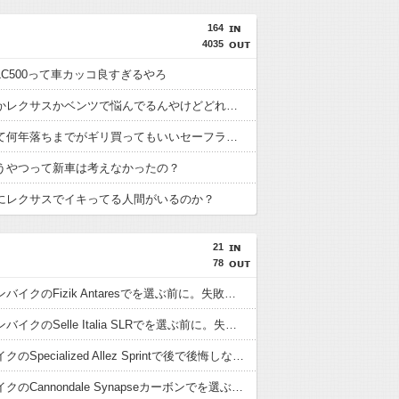
164
4035
LC500って車カッコ良すぎるやろ
ポルシェかレクサスかベンツで悩んでるんやけどどれがいいと思う？
中古車って何年落ちまでがギリ買ってもいいセーフライン？
うやつって新車は考えなかったの？
にレクサスでイキってる人間がいるのか？
21
78
マウンテンバイクのFizik Antaresでを選ぶ前に。失敗しやすい点と注意点
マウンテンバイクのSelle Italia SLRでを選ぶ前に。失敗しやすい点と注意点
クロスバイクのSpecialized Allez Sprintで後で後悔しないために。購入前の確認ポイント
クロスバイクのCannondale Synapseカーボンでを選ぶ前に。失敗しやすい点と注意点