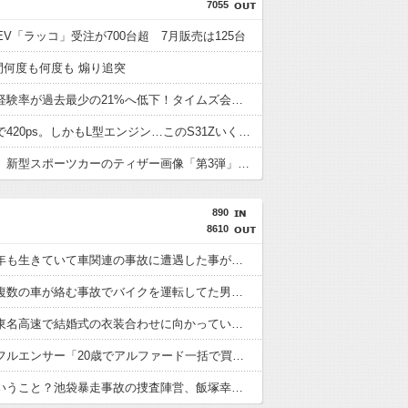
7055
EV「ラッコ」受注が700台超 7月販売は125台
の間何度も何度も 煽り追突
路上駐車経験率が過去最少の21%へ低下！タイムズ会員にアンケート
過給なしで420ps。しかもL型エンジン…このS31Zいくらかかってるんだ…
ミツオカ、新型スポーツカーのティザー画像「第3弾」を公開！
890
8610
「私は何年も生きていて車関連の事故に遭遇した事がありません、これが保険に入る必要がない答えです。任意保険入れ は押し付け」←大炎上でボコボコにｗｗｗｗｗｗｗｗｗｗｗ
バイクと複数の車が絡む事故でバイクを運転してた男性が死亡、轢き逃げの可能性も←事故現場の画像で一気に流れが変わる
【恐怖】東名高速で結婚式の衣装合わせに向かっていた夫婦の車に何度も何度も追突した60歳の男がヤバすぎる…こんなのに遭遇したらどうすればいいの？
女性インフルエンサー「20歳でアルファード一括で買えちゃう私って素敵」→画像にアレが写ってしまうｗｗｗｗｗｗｗｗ
これどういうこと？池袋暴走事故の捜査陣営、飯塚幸三受刑者を逮捕しなくていい理由を考えるために1000ページもの法解釈書を読んでた模様…自民議員からも圧力