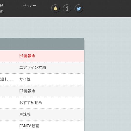
球
サッカー
訳
F1情報通
エアライン本舗
【悲報】NHK「オートバックスが中国のEVを販売するぞ」→オートバックスセブンが否定→翌朝の番組でも報道してしまうｗｗｗｗｗｗｗｗｗ
サイ速
F1情報通
おすすめ動画
車速報
FANZA動画