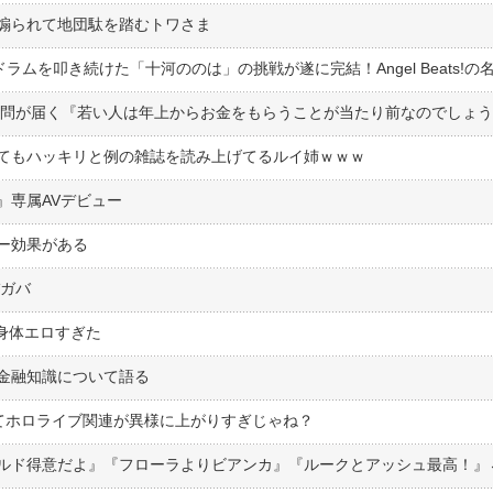
煽られて地団駄を踏むトワさま
の質問が届く『若い人は年上からお金をもらうことが当たり前なのでしょ
てもハッキリと例の雑誌を読み上げてるルイ姉ｗｗｗ
』専属AVデビュー
ー効果がある
バガバ
た身体エロすぎた
金融知識について語る
グってホロライブ関連が異様に上がりすぎじゃね？
ワールド得意だよ』『フローラよりビアンカ』『ルークとアッシュ最高！』