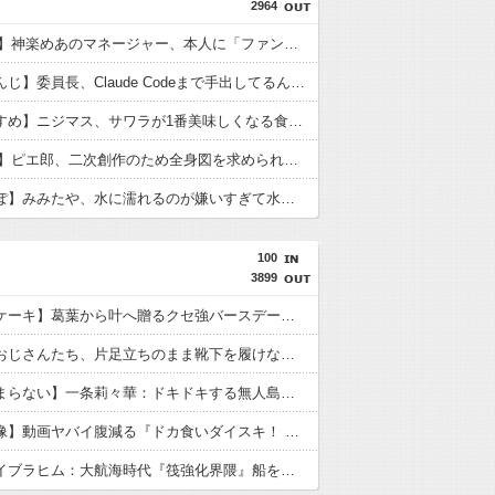
2964
【VTuber】神楽めあのマネージャー、本人に「ファンクラブ更新して」と頼み続ける → なぜか自分も記事を書くことになってしまう
【にじさんじ】委員長、Claude Codeまで手出してるんか…『もう何でも作れそうやな』
【うおむすめ】ニジマス、サワラが1番美味しくなる食べ方を公開『西京焼きめっっっちゃ美味いよね！』『赤味噌なんですね』
【VTuber】ピエ郎、二次創作のため全身図を求められる→「いつから俺に下半身があると錯覚していた…？」
【ぶいすぽ】みみたや、水に濡れるのが嫌いすぎて水着を1着も持っていない→スク水を着せられそうになるｗ
100
3899
【やばいケーキ】葛葉から叶へ贈るクセ強バースデーソング：甘いよりは美味いヤヴァイケーキ
【悲報】おじさんたち、片足立ちのまま靴下を履けなくなる・・・
【愛が止まらない】一条莉々華：ドキドキする無人島生活！テニプリ愛が止まらない
【速報画像】動画ヤバイ腹減る『ドカ食いダイスキ！ もちづきさん』待望のTVアニメ化決定！SNS大反響の衝撃作がついに動き出す
【画像】イブラヒム：大航海時代『筏強化界隈』船を見つけて突撃しに行く血盟海賊団！100％海賊