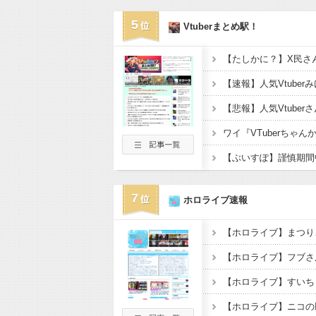
5
Vtuberまとめ駅！
7
ホロライブ速報