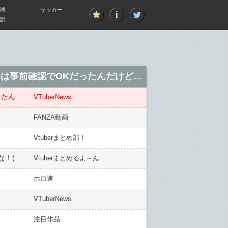
球
サッカー
訳
【にじさんじ】甲斐田、甲斐田晴さんの楽曲使用が著作権に触れ動画非公開に「会社的には事前確認でOKだったんだけど…」
【にじさんじ】甲斐田、甲斐田晴さんの楽曲使用が著作権に触れ動画非公開に「会社的には事前確認でOKだったんだけど…」
VTuberNews
FANZA動画
Vtuberまとめ部！
【にじさんじ】えま★おうがすとの視聴覚室といえば、「イベントにガチでスク水着てくる奴いたらヤバいよな！(笑)」と配信で言うたら…
Vtuberまとめるよ～ん
ホロ速
VTuberNews
注目作品