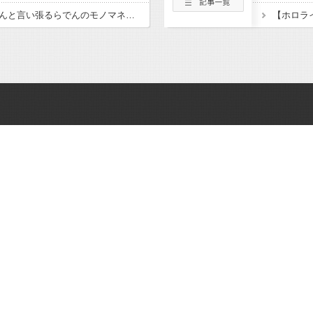
【ホロライブ】お姉さんと言い張るらでんのモノマネが似てるラプ様