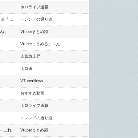
ホロライブ速報
【最終日：努力の成果】100日間毎日ドラムを叩き続けた「十河ののは」の挑戦が遂に完結！Angel Beats!の名曲「Crow Song」を完全マスターするまでの軌跡
トレンドの通り道
うね』
Vtuberまとめ部！
Vtuberまとめるよ～ん
人気急上昇
ホロ速
VTuberNews
おすすめ動画
ホロライブ速報
トレンドの通り道
←これ
Vtuberまとめ部！