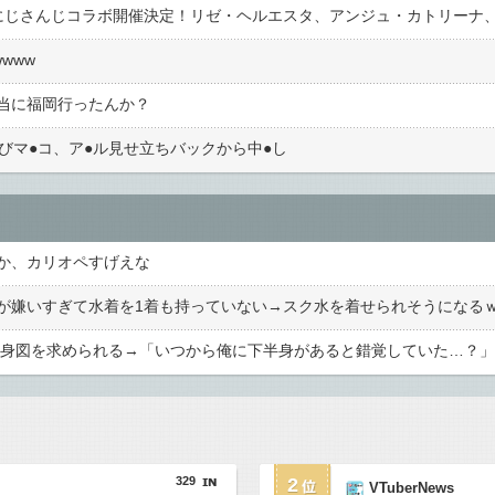
www
当に福岡行ったんか？
びマ●︎コ、ア●︎ル見せ立ちバックから中●︎し
か、カリオペすげえな
が嫌いすぎて水着を1着も持っていない→スク水を着せられそうになる
め全身図を求められる→「いつから俺に下半身があると錯覚していた…？」
329
2
VTuberNews