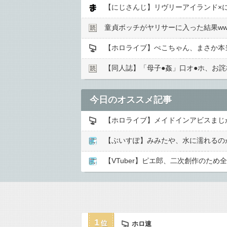
童貞ボッチがヤリサーに入った結果ww
【ホロライブ】ぺこちゃん、まさか本
【同人誌】「母子●︎姦」口オ●︎ホ、お詫
今日のオススメ記事
【ホロライブ】メイドインアビスまじ
【ぶいすぽ】みみたや、水に濡れるの
【VTuber】ピエ郎、二次創作のた
1
ホロ速