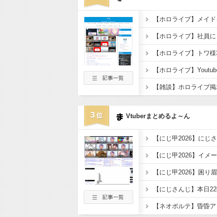
【ホロライブ】トワ様
【ホロライブ】Youtu
3
Vtuberまとめるよ～ん
【にじ甲2026】イメ
【ネオポルテ】昏昏ア