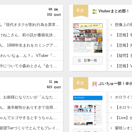
68
6
Vtuberまとめ部！
332
【たしかに？】X民さん『現代オタクが割れ行為を異常に叩く理由、ソシャゲとVTuberしか追ってない"一般人"だからです』
【速報】人気Vtuberみけねこさん、初小説が書籍化決定してしまうwwwww←み！さんなんでもやるなあ
【悲報】人気Vtuberさん、1998年生まれをカミングアウトwwwww
ワイ『VTuberちゃんかわいいなぁ…ん？』 VTuber『（2000年代のアニメやバラエティを語り出す）』
【ぶいすぽ】謹慎期間中について小森めとさん『会うこともないし話すこともない』
11
8
ぶいちゅー部！＠
823
【ホロライブ】まつり、お姫様になりたいが「んなたんには勝てねえなと思ってw」
ホロライブ
【ホロライブ】フブさん、激辛耐性がありすぎて信用が全く無く妖怪扱いさらてしまうｗ
【ホロラ
【ホロライブ】すいちゃんでエゴサするとすうちゃんも一緒に出てくるのでなんの配信をしているか詳しいすいちゃん
【Live
【ホロライブ】ニコの願望Tierづくりでとんでもプレイに付き合わされるおかゆんw
紫咲シオ