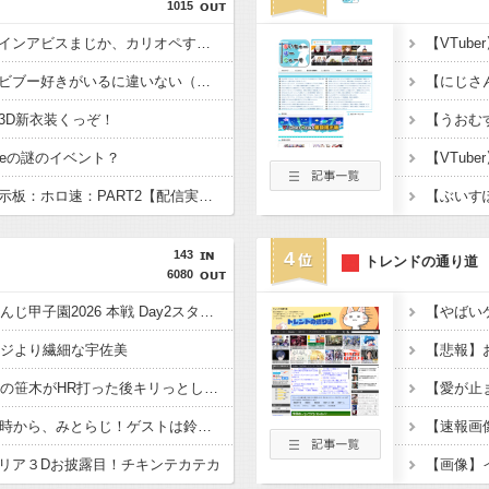
1015
【ホロライブ】メイドインアビスまじか、カリオペすげえな
【ホロライブ】社員にビブー好きがいるに違いない（確信
3D新衣装くっぞ！
beの謎のイベント？
【雑談】ホロライブ掲示板：ホロ速：PART2【配信実況可】
143
4
トレンドの通り道
6080
【にじ甲2026】にじさんじ甲子園2026 本戦 Day2スタート！初手いじり草
ージより繊細な宇佐美
【にじ甲2026】困り眉の笹木がHR打った後キリっとしてるって聞いたので確認したらかわいかった
【にじさんじ】本日22時から、みとらじ！ゲストは鈴原るる
リア３Dお披露目！チキンテカテカ