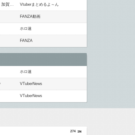
【にじさんじ】リヴリーアイランド×にじさんじコラボ開催決定！リゼ・ヘルエスタ、アンジュ・カトリーナ、加賀美ハヤトと共同研究の準備中
Vtuberまとめるよ～ん
FANZA動画
ホロ速
FANZA
ホロ速
ｗ
VTuberNews
VTuberNews
274