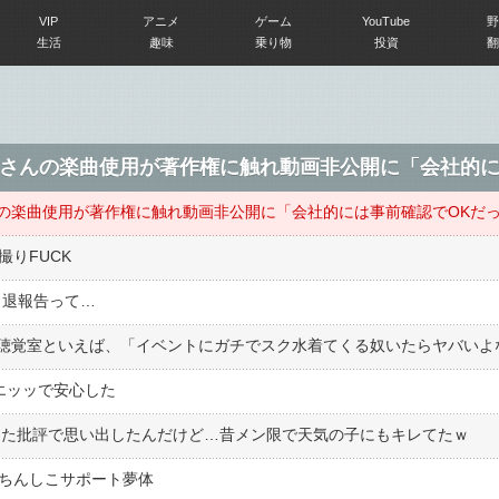
VIP
アニメ
ゲーム
YouTube
野
生活
趣味
乗り物
投資
翻
撮りFUCK
の引退報告って…
もエッッで安心した
った批評で思い出したんだけど…昔メン限で天気の子にもキレてたｗ
でちんしこサポート夢体