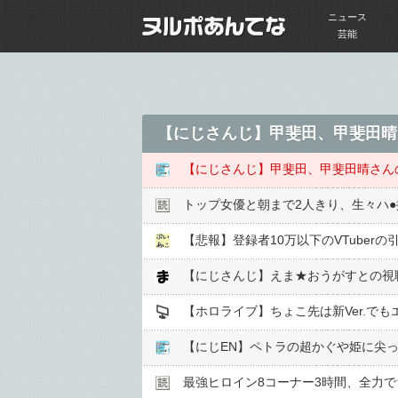
ニュース
芸能
トップ女優と朝まで2人きり、生々ハ●︎
【悲報】登録者10万以下のVTuber
【ホロライブ】ちょこ先は新Ver.で
【にじEN】ペトラの超かぐや姫に尖
最強ヒロイン8コーナー3時間、全力