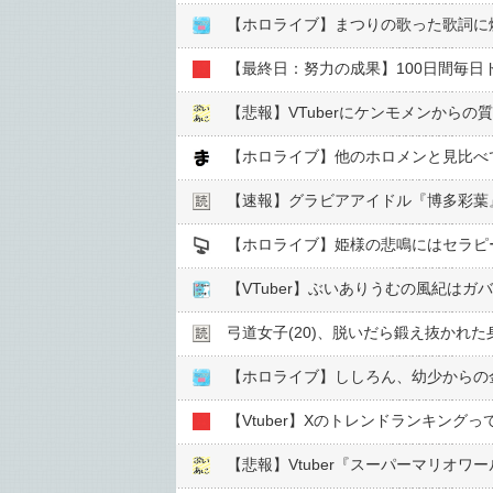
【ホロライブ】まつりの歌った歌詞に
【悲報】VTuberにケンモメンから
【ホロライブ】他のホロメンと見比べ
【速報】グラビアアイドル『博多彩葉
【ホロライブ】姫様の悲鳴にはセラピ
【VTuber】ぶいありうむの風紀はガ
弓道女子(20)、脱いだら鍛え抜かれ
【ホロライブ】ししろん、幼少からの
【Vtuber】Xのトレンドランキン
【悲報】Vtuber『スーパーマリオ