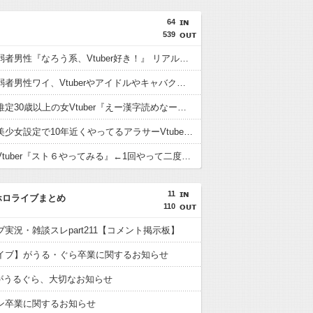
64
539
想像上の弱者男性『なろう系、Vtuber好き！』 リアル弱者男性『哲学、古典文学、世界史。(ﾒｶﾞﾈｸｲ)』
【悲報】弱者男性ワイ、Vtuberやアイドルやキャバクラに金を使いまくる奴が理解できない…
【悲報】推定30歳以上の女Vtuber『えー漢字読めなーいわかんなーい』 キッズリスナー『！？』
【疑問】美少女設定で10年近くやってるアラサーVtuberとか痛いとしか思えないんだが興奮するもんなの？
【悲報】Vtuber『スト６やってみる』←1回やって二度とやらないパターン多すぎだろｗｗｗｗ
11
ホロライブまとめ
110
実況・雑談スレpart211【コメント掲示板】
イブ】がうる・ぐら卒業に関するお知らせ
】がうるぐら、大切なお知らせ
ン卒業に関するお知らせ