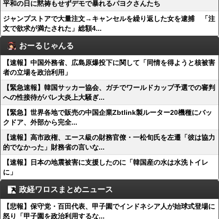
平和の日に黙祷もせずデモで暴れるパヨクさんたち
ジャンプストアで大量注文→キャンセルを繰り返した女を逮捕 「注
文で欲求が満たされた」総額4...
おーるじゃんる
【速報】中国外務省、広島原爆投下に関して「同情を得ようと核被害
者の立場を政治利用」
【緊急速報】韓国サッカー協会、ガチでワールドカップ予選での審判
への性接待がバレ大炎上大騒ぎ...
【緊急】世界各地で販売の中国企業Zbtlink製ルーター20機種にバッ
クドア、外部から完全...
【速報】高市政権、エース級の財務官僚・一松旬氏を左遷「彼は協力
的でなかった」財務省の言いな...
【速報】日本の地震被害に支援したのに「韓国産の水は水洗トイレ
に」
政経ワロスまとめニュース
【悲報】保守党・百田代表、甲子園でインドネシア人が始球式登場に
怒り「甲子園を政治利用するな...