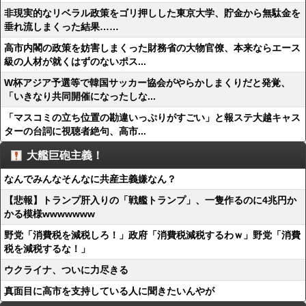
非現実的なリベラル政策をゴリ押しした東京大学、貯金から無駄金を
垂れ流しまくった結果……
高市内閣の政策を妨害しまくった財務省の大物官僚、本来ならエース
級の人材が就くはずのないポス...
W杯アジア予選等で韓国サッカー協会がやらかしまくりだと発覚、
「いきなり共同開催になったしな...
「マスコミの立ち位置の勘違いっぷりがすごい」と報ステ大越キャス
ターの台詞に視聴者絶句、高市...
大艦巨砲主義！
なんでみんなそんなに共産主義嫌なん？
【悲報】トランプ肝入りの「戦艦トランプ」、一隻作るのに4兆円か
かる模様wwwwwww
野党「消費税を減税しろ！」政府「消費税減税するわｗ」野党「消費
税を減税するな！」
ウクライナ、ついに力尽きる
真面目に高市を支持している人に聞きたいんやが