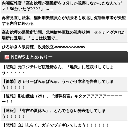
内閣広報官「高市総理が避難所を３分しか視察しなかったなんてデ
マ！50分いたぞ????」 →...
再審見直し法案、稲田朋美議員らが頑張るも敗北し冤罪当事者が失望
する内容に終わる
高市総理の避難所訪問、北朝鮮将軍様の視察状態 セッティグされた
場所に登場し 「ここは快適で...
ひろゆき＆泉房穂、政党設立wwwwwwwwww
NEWSまとめもりー
【悲報】元フジテレビ渡邊渚さん、『地獄』に逆戻りしてしま
う・・・・・
【衝撃】きゃりーぱみゅぱみゅ、うっかり本名を告白してしま
う！！！！！
【速報】影山優佳（25）、『爆弾発言』キタァアアアアアーーーー
ー！！
【速報】『有吉の夏休み』、とんでもない発表をしてしま
う！！！！！
【悲報】立川志らく、ガチでブチギレてしまう！！！！！！