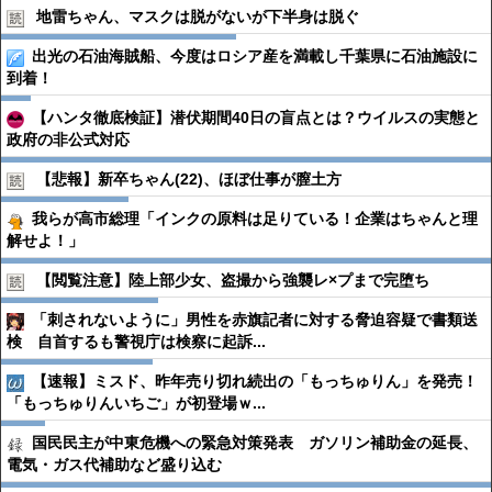
地雷ちゃん、マスクは脱がないが下半身は脱ぐ
出光の石油海賊船、今度はロシア産を満載し千葉県に石油施設に
到着！
【ハンタ徹底検証】潜伏期間40日の盲点とは？ウイルスの実態と
政府の非公式対応
【悲報】新卒ちゃん(22)、ほぼ仕事が膣土方
我らが高市総理「インクの原料は足りている！企業はちゃんと理
解せよ！」
【閲覧注意】陸上部少女、盗撮から強襲レ×プまで完堕ち
「刺されないように」男性を赤旗記者に対する脅迫容疑で書類送
検 自首するも警視庁は検察に起訴...
【速報】ミスド、昨年売り切れ続出の「もっちゅりん」を発売！
「もっちゅりんいちご」が初登場ｗ...
国民民主が中東危機への緊急対策発表 ガソリン補助金の延長、
電気・ガス代補助など盛り込む