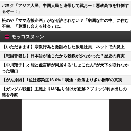
パヨク「アジア人民、中国人民と連帯して戦おー！悪政高市を打倒す
るぞー！」
松のや「ママ応援企画」がなぜ許されない？「窮屈な世の中」に住む
不幸、「尊重し合える社会」は...
モッコスヌ～ン
【いただきます】宗教行為と激詰めした派遣社員、ネットで大炎上
【戦国皆殺し】日本語が通じたから殺戮が少なかった？歴史の真実
【中川翔子】才能と虚言癖が同居する“しょこたん”が天下を取れなか
った理由
【がん原因】1位は感染症16.6%！喫煙・飲酒より多い衝撃の真実
【ガンダム戦艦】主砲よりMS貼り付けが正解？ブリッジ剥き出しの
謎を考察