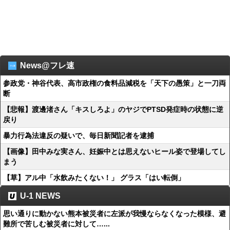
News@フレ速
参政党・神谷代表、高市政権の食料品減税を「天下の愚策」と一刀両
断
【悲報】渡邊渚さん「キスしろよ」のヤジでPTSD発症時の状態に逆
戻り
暴力行為法違反の疑いで、毎日新聞記者を逮捕
【画像】田中みな実さん、妊娠中とは思えないヒール姿で登場してし
まう
【草】アル中「水飲みたくない！」 グラス「はい転倒」
U-1 NEWS
思い通りに動かない熊本被災者に左派が我慢ならなくなった模様、避
難所で苦しむ被災者に対して…...