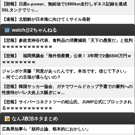
【朗報】日産e-power、無給油で1980km走行しギネス記録を達成
55Lタンクでリッ...
【速報】北朝鮮が日本海に向けてミサイル発射
watch@2ちゃんねる
【悲報】参政党神谷代表、食料品の消費減税「天下の愚策だ」と批判
ｗｗｗｗｗｗｗｗｗｗｗｗ
【悲報】 福岡県議会「海外視察費」公表！ 3年間で2億6500万円ｗ
ｗｗｗｗｗｗｗｗ
ジャンポケ斉藤「同意があったんです。本当です。信じて下さい」
←何でこの主張が通らないの？
【悲報】韓国サッカー協会、ガチでワールドカップ予選での審判への
性接待がバレ大炎上大騒ぎにｗ...
【悲報】サイバーコネクトツーの松山氏、JUMP公式にブロックされ
るｗｗｗｗｗｗｗｗｗｗｗ
なんJ政治ネタまとめ
広島県知事ら「核抑止論、根本的におかしい」