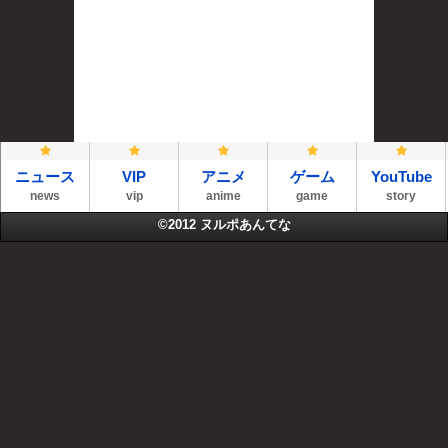
ニュース
VIP
アニメ
ゲーム
YouTube
news
vip
anime
game
story
©2012
ヌルポあんてな