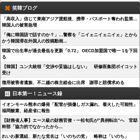
笑韓ブログ
「高収入」信じて東南アジア渡航後、携帯・パスポート奪われ監禁…
韓国人の被害急増
「俺に韓国語で話すのか？」…警察を「ニイェニイェニイェ」とから
かう韓国滞在外国人の投稿動画...
韓国で出生率が過去最低を更新「0.72」 OECD加盟国で唯一 1を下回
る
【韓国】ユン大統領「交渉や妥協はしない」 研修医集団ボイコット
受け
徴用被害者遺族、不二越の株主総会に出席 謝罪と賠償求める
日本第一！ニュース録
イオンモール熊本の爆発「配管が損傷しガス漏れ、着火した可能性」
福岡酸素、経産省に報告
【財務省人事】エース級の財務官僚・一松旬氏が”異例転出”へ 官邸
幹部「協力的でなかったから...
れいわ新選組、新たな党名は「いのちの党」 略称は「いのち」