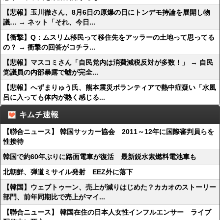
【悲報】玉川徹さん、8月6日の原爆の日にトンデモ持論を展開し物
議… → ネット「それ、今日...
【衝撃】Q：ムスリム移民って移住先をアッラーの土地って思ってる
の？ → 衝撃の回答がコチラ...
【悲報】マスコミさん「自民党内は消費減税反対が多数！」 → 自民
党議員の内部暴露で嘘が完全...
【悲報】へずまりゅう氏、熊本震災ボランティアで熱中症疑い「水風
呂に入っても体内が熱く感じる...
キムチ速報
【聯合ニュース】 韓国サッカー協会 2011～12年に国際審判員らを
性接待
韓国で約60年ぶりに路面電車が復活 最新鋭水素燃料電池車も
北朝鮮、弾道ミサイル発射 EEZ外に落下
【韓国】ウェブトゥーン、売上が減りはじめた？カカオのストーリー
部門、前年同期比で売上がマイ...
【聯合ニュース】 韓国在住の日本人女性インフルエンサー ライブ