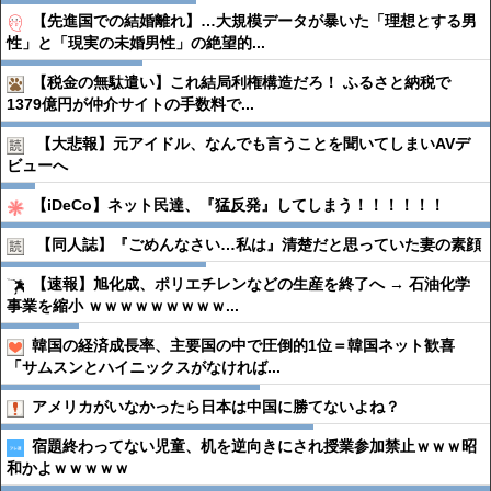
【先進国での結婚離れ】…大規模データが暴いた「理想とする男
性」と「現実の未婚男性」の絶望的...
【税金の無駄遣い】これ結局利権構造だろ！ ふるさと納税で
1379億円が仲介サイトの手数料で...
【大悲報】元アイドル、なんでも言うことを聞いてしまいAVデ
ビューへ
【iDeCo】ネット民達、『猛反発』してしまう！！！！！！
【同人誌】『ごめんなさい…私は』清楚だと思っていた妻の素顔
【速報】旭化成、ポリエチレンなどの生産を終了へ → 石油化学
事業を縮小 ｗｗｗｗｗｗｗｗｗ...
韓国の経済成長率、主要国の中で圧倒的1位＝韓国ネット歓喜
「サムスンとハイニックスがなければ...
アメリカがいなかったら日本は中国に勝てないよね？
宿題終わってない児童、机を逆向きにされ授業参加禁止ｗｗｗ昭
和かよｗｗｗｗｗ