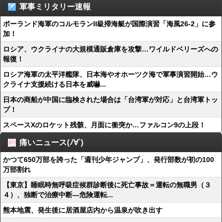
軍事ミリタリー速報
ポーランド海軍のコルモランII級掃海艇が国際演習「海風26-2」に参
加！
ロシア、ウクライナの大規模通販倉庫を攻撃…ワイルドベリーズへの
報復！
ロシア海軍の太平洋艦隊、日本海やオホーツク海で軍事演習開始…ウ
クライナ支援続ける日本を威嚇...
日本の商船が中国に臨検された場合は「台湾軍が対応」と台湾軍トッ
プ！
スペースXのロケット残骸、月面に衝突か…ファルコン9の上段！
痛いニュース(ﾉ∀`)
かつて650万部を誇った「週刊少年ジャンプ」、発行部数が初の100
万部割れ
【東京】睡眠時無呼吸症候群診断後に死亡事故＝運転の無職男（３
４）、独断で治療中断―危険運転...
熊本地震、発生後に居酒屋店内から温泉が吹き出す