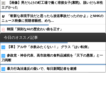
【画像】男だらけの町工場で働く溶接女子(寡黙)、脱いだら本性
エグかった
「斬新な表現手法だと思ったら放送事故だったのかよ」とNHKの
ニュース映像に視聴者騒然、めち...
韓国「深刻なAIの歴史わい曲を正す」
今日のオススメ記事
【草】アル中「水飲みたくない！」 グラス「はい転倒」
参政党・神谷代表、高市政権の食料品減税を「天下の愚策」と一
刀両断
暴力行為法違反の疑いで、毎日新聞記者を逮捕