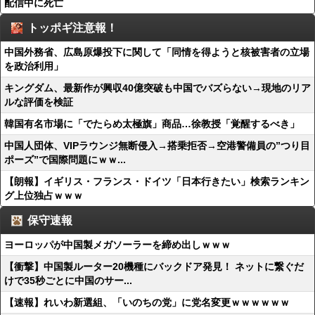
配信中に死亡
トッポギ注意報！
中国外務省、広島原爆投下に関して「同情を得ようと核被害者の立場
を政治利用」
キングダム、最新作が興収40億突破も中国でバズらない→現地のリア
ルな評価を検証
韓国有名市場に「でたらめ太極旗」商品…徐教授「覚醒するべき」
中国人団体、VIPラウンジ無断侵入→搭乗拒否→空港警備員の”つり目
ポーズ”で国際問題にｗｗ...
【朗報】イギリス・フランス・ドイツ「日本行きたい」検索ランキン
グ上位独占ｗｗｗ
保守速報
ヨーロッパが中国製メガソーラーを締め出しｗｗｗ
【衝撃】中国製ルーター20機種にバックドア発見！ ネットに繋ぐだ
けで35秒ごとに中国のサー...
【速報】れいわ新選組、「いのちの党」に党名変更ｗｗｗｗｗｗ