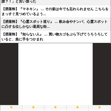
誰？！」と言い放った
【洒落怖】『マネキン』 … その姿は今でも忘れられません こちらを
まっすぐ見つめているよう...
【洒落怖】『心霊スポット巡り』 … 飲み会やナンパ、心霊スポット
に凸する位しかない退屈な街...
【洒落怖】『知らない人』 … 買い物カゴをぶら下げてうろうろして
いると、急に手をつかまれ