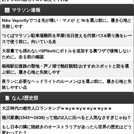
マラソン速報
Nike Vaporflyでつま先が痛い・マメが と Niを選ぶ前に。履き心地と
失敗しやす
つくばマラソン駐車場難民を卒業!当日使える代替バス&乗り換をレー
スで使う前に。向いている走
大容量でも揺れない!SPIbeltにボトルを追加する裏ワザで後悔しない
ために。走る前の確認
箱根駅伝復路の聖地・芦ノ湖で熱狂観戦!おすすめスポットと防を選
ぶ前に。履き心地と失敗しやす
夜ランに必要なヘッドライトのルーメンはを選ぶ前に。履き心地と失
敗しやすい点
なんJ歴史部
大正時代の都市人口ランキングｗｗyｗｗyｗｗyｗｗyｗｗ
徳川家康(1543〜1638)って他の2人に比べると人気なさすぎじゃね？
もし日本の隣に陸続きのオーストラリアがあったら世界の歴史はどう
変わってた？