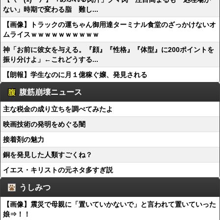
ない」時期で変わる脂 難し...
【画像】トラックの運ちゃん御用達ターミナル食堂のざっかけないオ
ムライスｗｗｗｗｗｗｗｗｗｗ
神「お前に彼女を与える。『顔』『性格』『体型』に200ポイントを
振り分けよ」←これどうする...
【朗報】学生なのに月１億稼ぐ嬢、発見される
腹筋崩壊ニュース
主な税金の成り立ちを調べてみたよ
映画技術の発明をめぐる闇
接着剤の魅力
銅を発見した人類すごくね？
イエス・キリストの元ネタ多すぎ説
うしみつ
【画像】震災で母親に「置いていかないで」と言われて置いていった
娘⇒！！