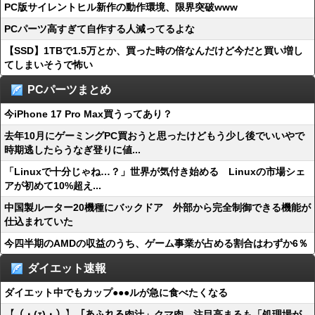
PC版サイレントヒル新作の動作環境、限界突破www
PCパーツ高すぎて自作する人減ってるよな
【SSD】1TBで1.5万とか、買った時の倍なんだけど今だと買い増し
てしまいそうで怖い
PCパーツまとめ
今iPhone 17 Pro Max買うってあり？
去年10月にゲーミングPC買おうと思ったけどもう少し後でいいやで
時期逃したらうなぎ登りに値...
「Linuxで十分じゃね…？」世界が気付き始める Linuxの市場シェ
アが初めて10%超え...
中国製ルーター20機種にバックドア 外部から完全制御できる機能が
仕込まれていた
今四半期のAMDの収益のうち、ゲーム事業が占める割合はわずか6％
ダイエット速報
ダイエット中でもカップ●●●ルが急に食べたくなる
【（・(ｪ)・）】「あふれる肉汁」クマ肉 注目高まるも「処理場が