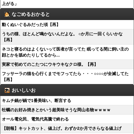
上がる」
なごめるおかると
動くぬいぐるみだった頃【再】
うちの猫、ほとんど鳴かないんだよな。 ○か月に一回くらいかな
【再】
ネコと寝るのはよくないって医者が言ってた 眠ってる間に飼い主の
顔とかを舐めたりしてるから...
実家で初めてのこたつにウキウキなクロ様。【再】
フッサーラの猫を心行くまでモフってたら・・・○○○○が全滅してた
【再】
おいしいお
キムチ鍋が鍋で1番美味い、断言する
牡蠣のお好み焼きとかいう超美味そうな岡山名物ｗｗｗｗ
オール電化民、電気代高騰で終わる
【朗報】キットカット、値上げ。わずか2か月でさらなる値上げ