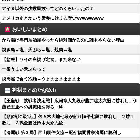
アイヌ以外の少数民族ってどのくらいいたの？
アメリカ史とかいう唐突に始まる歴史wwwwwwww
おいしいまとめ
から揚げ専門居酒屋やったら絶対儲かるのに誰もやらない理由
焼き鳥→塩、天ぷら→塩、焼肉→塩
【悲報】ワイの唐揚げ定食、まだ来ない
一番うまい天ぷらって
焼肉屋で食う冷麺←うまままままままま
将棋まとめた@2ch
【王座戦 挑戦者決定戦】広瀬章人九段が藤井聡太六冠に勝利し、伊
藤匠王座への挑戦権を得る 終...
【順位戦C級1組】佐々木大地七段が船江恒平七段に勝利し、２勝１
敗に ３戦全勝は鈴木大介九段...
【清麗戦 第３局】西山朋佳女流三冠が福間香奈清麗に勝利し