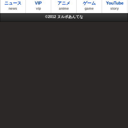
ニュース
VIP
アニメ
ゲーム
YouTube
news
vip
anime
game
story
©2012
ヌルポあんてな