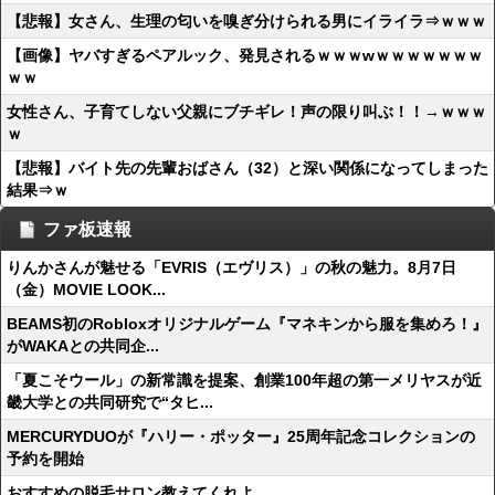
【悲報】女さん、生理の匂いを嗅ぎ分けられる男にイライラ⇒ｗｗｗ
【画像】ヤバすぎるペアルック、発見されるｗｗｗwｗｗｗｗｗｗｗ
ｗｗ
女性さん、子育てしない父親にブチギレ！声の限り叫ぶ！！→ｗｗｗ
ｗ
【悲報】バイト先の先輩おばさん（32）と深い関係になってしまった
結果⇒ｗ
ファ板速報
りんかさんが魅せる「EVRIS（エヴリス）」の秋の魅力。8月7日
（金）MOVIE LOOK...
BEAMS初のRobloxオリジナルゲーム『マネキンから服を集めろ！』
がWAKAとの共同企...
「夏こそウール」の新常識を提案、創業100年超の第一メリヤスが近
畿大学との共同研究で“タヒ...
MERCURYDUOが『ハリー・ポッター』25周年記念コレクションの
予約を開始
おすすめの脱毛サロン教えてくれよ