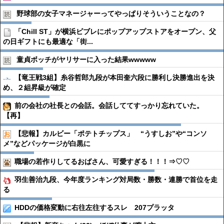
野球部の女子マネージャーってやっぱりそういうことなの？
「Chill ST」が横浜ビブレにポップアップストアをオープン、父
の日ギフトにも最適な「街...
童貞ボッチがヤリサーに入った結果wwwww
【竜王戦3組】糸谷哲郎九段が本田奎六段に勝利し決勝進出を決
め、２組昇級が確定
前の会社の社長との会話。会話しててすっかり忘れていた。
【再】
【悲報】カルビー「ポテトチップス」 “うすしお”や“コンソ
メ”などパッケージが白黒に
職場の若作りしてるおばさん、可愛すぎる！！！⇒♡♡
羽生善治九段、今年度ランキング対局数・勝数・連勝で首位を走
る
HDDの価格変動に右往左往するスレ 207プラッタ