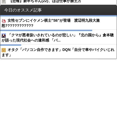
【悲報】新卒ちゃん(22)、ほぼ仕事が膣土方
今日のオススメ記事
女性セブンにイケメン棋士”S6”が登場 渡辺明九段大激
怒????????????
「クマが悪者扱いされているのが悲しい」『北の国から』倉本聰
が語った現代社会への違和感 「バ...
オタク「パソコン自作できます」DQN「自分で車やバイクいじれ
ます」