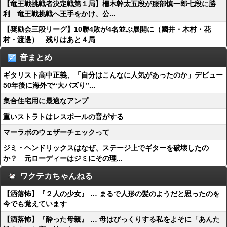
【竜王戦挑戦者決定戦第１局】柵木幹太五段が服部慎一郎七段に勝
利 竜王戦挑戦へ王手をかけ、公...
【奨励会三段リーグ】10勝4敗が4名並ぶ展開に（國井・木村・花
村・渡邊） 残りはあと４局
音まとめ
ギタリスト高中正義、「自分はこんなに人気があったのか」デビュー
50年後に海外で“大バズり”...
集合住宅用に最適なアンプ
重いストラトはレスポールの音がする
マーラボのウェザーチェックって
ジミ・ヘンドリックスはなぜ、ステージ上でギターを破壊したの
か？ 元ローディーはジミにその理...
ワクテカちゃんねる
【洒落怖】『２人の少女』 … まるで人形の髪のようだと思ったのを
今でも覚えています
【洒落怖】『酔った母親』 … 母はびっくりする私をよそに「あんた