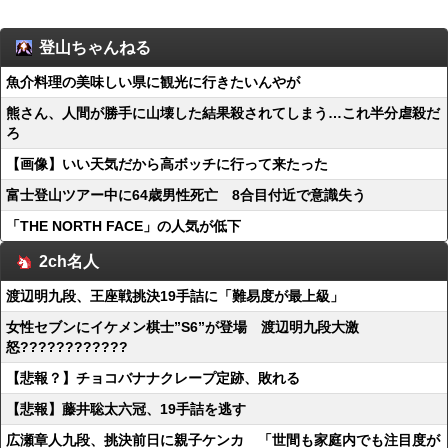
登山ちゃんねる
魚介料理の美味しい県に観光に行きたいんやが
熊さん、人間が勝手に山壊した結果殺されてしまう…これ半分虐殺だ
ろ
【画像】いい天気だから高ボッチに行って来たった
富士登山ツアー中に64歳男性死亡 8合目付近で意識失う
「THE NORTH FACE」の人気が低下
2ch名人
渡辺明九段、王座戦挑決19手詰に「難易度が最上級」
女性セブンにイケメン棋士”S6”が登場 渡辺明九段大激
怒????????????
【悲報？】チョコバナナクレープ定跡、敗れる
【悲報】藤井聡太六冠、19手詰を逃す
広瀬章人九段、挑決前日に親子ケンカ 「世間も家庭内でも注目度が