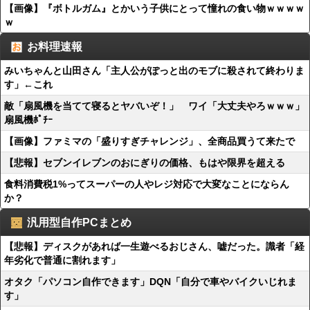
【画像】『ボトルガム』とかいう子供にとって憧れの食い物ｗｗｗｗ
ｗ
お料理速報
みいちゃんと山田さん「主人公がぽっと出のモブに殺されて終わりま
す」←これ
敵「扇風機を当てて寝るとヤバいぞ！」 ワイ「大丈夫やろｗｗｗ」
扇風機ﾎﾟﾁｰ
【画像】ファミマの「盛りすぎチャレンジ」、全商品買うて来たで
【悲報】セブンイレブンのおにぎりの価格、もはや限界を超える
食料消費税1%ってスーパーの人やレジ対応で大変なことにならん
か？
汎用型自作PCまとめ
【悲報】ディスクがあれば一生遊べるおじさん、嘘だった。識者「経
年劣化で普通に割れます」
オタク「パソコン自作できます」DQN「自分で車やバイクいじれま
す」