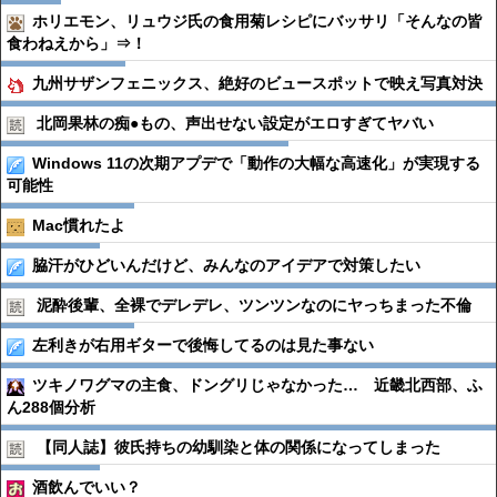
ホリエモン、リュウジ氏の食用菊レシピにバッサリ「そんなの皆
食わねえから」⇒！
九州サザンフェニックス、絶好のビュースポットで映え写真対決
北岡果林の痴●︎もの、声出せない設定がエロすぎてヤバい
Windows 11の次期アプデで「動作の大幅な高速化」が実現する
可能性
Mac慣れたよ
脇汗がひどいんだけど、みんなのアイデアで対策したい
泥酔後輩、全裸でデレデレ、ツンツンなのにヤっちまった不倫
左利きが右用ギターで後悔してるのは見た事ない
ツキノワグマの主食、ドングリじゃなかった… 近畿北西部、ふ
ん288個分析
【同人誌】彼氏持ちの幼馴染と体の関係になってしまった
酒飲んでいい？