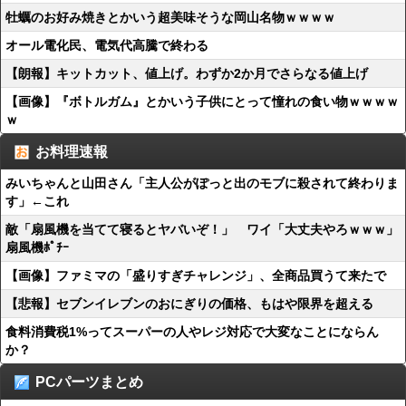
牡蠣のお好み焼きとかいう超美味そうな岡山名物ｗｗｗｗ
オール電化民、電気代高騰で終わる
【朗報】キットカット、値上げ。わずか2か月でさらなる値上げ
【画像】『ボトルガム』とかいう子供にとって憧れの食い物ｗｗｗｗ
ｗ
お料理速報
みいちゃんと山田さん「主人公がぽっと出のモブに殺されて終わりま
す」←これ
敵「扇風機を当てて寝るとヤバいぞ！」 ワイ「大丈夫やろｗｗｗ」
扇風機ﾎﾟﾁｰ
【画像】ファミマの「盛りすぎチャレンジ」、全商品買うて来たで
【悲報】セブンイレブンのおにぎりの価格、もはや限界を超える
食料消費税1%ってスーパーの人やレジ対応で大変なことにならん
か？
PCパーツまとめ