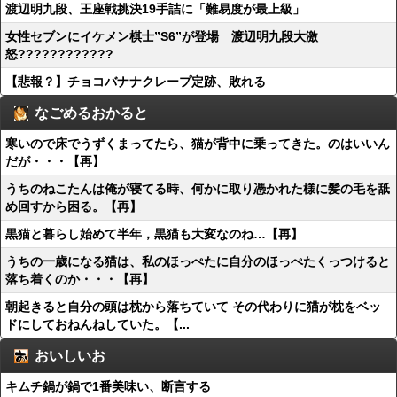
渡辺明九段、王座戦挑決19手詰に「難易度が最上級」
女性セブンにイケメン棋士”S6”が登場 渡辺明九段大激
怒????????????
【悲報？】チョコバナナクレープ定跡、敗れる
なごめるおかると
寒いので床でうずくまってたら、猫が背中に乗ってきた。のはいいん
だが・・・【再】
うちのねこたんは俺が寝てる時、何かに取り憑かれた様に髪の毛を舐
め回すから困る。【再】
黒猫と暮らし始めて半年，黒猫も大変なのね…【再】
うちの一歳になる猫は、私のほっぺたに自分のほっぺたくっつけると
落ち着くのか・・・【再】
朝起きると自分の頭は枕から落ちていて その代わりに猫が枕をベッ
ドにしておねんねしていた。【...
おいしいお
キムチ鍋が鍋で1番美味い、断言する