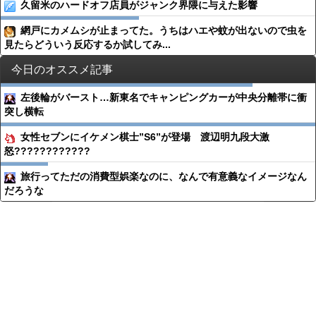
久留米のハードオフ店員がジャンク界隈に与えた影響
網戸にカメムシが止まってた。うちはハエや蚊が出ないので虫を
見たらどういう反応するか試してみ...
今日のオススメ記事
左後輪がバースト…新東名でキャンピングカーが中央分離帯に衝
突し横転
女性セブンにイケメン棋士”S6”が登場 渡辺明九段大激
怒????????????
旅行ってただの消費型娯楽なのに、なんで有意義なイメージなん
だろうな