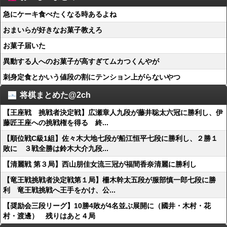
急にケーキ食べたくなる時あるよね
おまいらが好きなお菓子教えろ
お菓子届いた
異動する人へのお菓子が高すぎてムカつくんやが
刺身定食とかいう値段の割にテンション上がらないやつ
将棋まとめた@2ch
【王座戦 挑戦者決定戦】広瀬章人九段が藤井聡太六冠に勝利し、伊
藤匠王座への挑戦権を得る 終...
【順位戦C級1組】佐々木大地七段が船江恒平七段に勝利し、２勝１
敗に ３戦全勝は鈴木大介九段...
【清麗戦 第３局】西山朋佳女流三冠が福間香奈清麗に勝利し
【竜王戦挑戦者決定戦第１局】柵木幹太五段が服部慎一郎七段に勝
利 竜王戦挑戦へ王手をかけ、公...
【奨励会三段リーグ】10勝4敗が4名並ぶ展開に（國井・木村・花
村・渡邊） 残りはあと４局