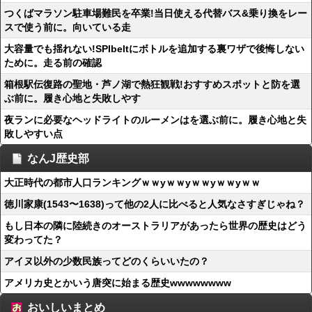
つくばマラソン駐車場難民を卒業!当日使える代替バス&乗り換をレー
スで使う前に。向いている走
大容量でも揺れない!SPIbeltにボトルを追加する裏ワザで後悔しない
ために。走る前の確認
箱根駅伝復路の聖地・芦ノ湖で熱狂観戦!おすすめスポットと防を選
ぶ前に。履き心地と失敗しやす
夜ランに必要なヘッドライトのルーメンはを選ぶ前に。履き心地と失
敗しやすい点
なんJ歴史部
大正時代の都市人口ランキングｗｗyｗｗyｗｗyｗｗyｗｗ
徳川家康(1543〜1638)って他の2人に比べると人気なさすぎじゃね？
もし日本の隣に陸続きのオーストラリアがあったら世界の歴史はどう
変わってた？
アイヌ以外の少数民族ってどのくらいいたの？
アメリカ史とかいう唐突に始まる歴史wwwwwwww
おいしいまとめ