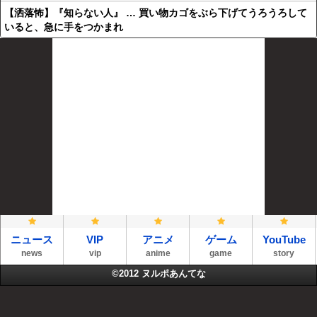
【洒落怖】『知らない人』 … 買い物カゴをぶら下げてうろうろして
いると、急に手をつかまれ
ニュース
VIP
アニメ
ゲーム
YouTube
news
vip
anime
game
story
©2012
ヌルポあんてな