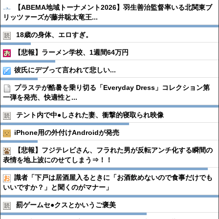
【ABEMA地域トーナメント2026】羽生善治監督率いる北関東ブ
リッツァーズが藤井聡太竜王...
18歳の身体、エロすぎ。
【悲報】ラーメン学校、1週間64万円
彼氏にデブって言われて悲しい...
プラステが酷暑を乗り切る「Everyday Dress」コレクション第
一弾を発売、快適性と...
テント内で中●︎しされた妻、衝撃的寝取られ映像
iPhone用の外付けAndroidが発売
【悲報】フジテレビさん、フラれた男が反転アンチ化する瞬間の
表情を地上波にのせてしまう⇒！！
識者「下戸は居酒屋入るときに「お酒飲めないので食事だけでも
いいですか？」と聞くのがマナー」
罰ゲームセ●︎クスとかいうご褒美