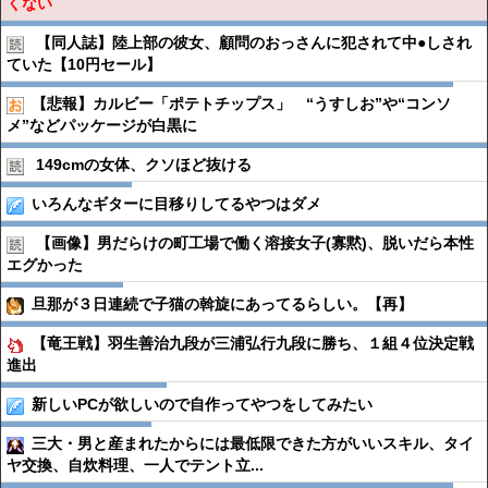
くない
【同人誌】陸上部の彼女、顧問のおっさんに犯されて中●︎しされ
ていた【10円セール】
【悲報】カルビー「ポテトチップス」 “うすしお”や“コンソ
メ”などパッケージが白黒に
149cmの女体、クソほど抜ける
いろんなギターに目移りしてるやつはダメ
【画像】男だらけの町工場で働く溶接女子(寡黙)、脱いだら本性
エグかった
旦那が３日連続で子猫の斡旋にあってるらしい。【再】
【竜王戦】羽生善治九段が三浦弘行九段に勝ち、１組４位決定戦
進出
新しいPCが欲しいので自作ってやつをしてみたい
三大・男と産まれたからには最低限できた方がいいスキル、タイ
ヤ交換、自炊料理、一人でテント立...