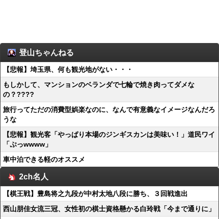
登山ちゃんねる
【悲報】埼玉県、何も観光地がない・・・
もしかして、マンションのベランダで七輪で焼き肉ってダメな
の？????
旅行ってただの消費型娯楽なのに、なんで有意義なイメージなんだろ
うな
【悲報】観光客「やっぱり本場のジンギスカンは美味い！」道民ワイ
「ぷっwwww」
車中泊できる軽のオススメ
2ch名人
【棋王戦】豊島将之九段が中村太地八段に勝ち、３回戦進出
西山朋佳女流三冠、女性初の棋士資格懸かる白玲戦「今まで通りに」