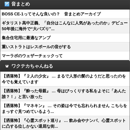
音まとめ
BOSS CE-1ってそんな良いの？ 音まとめアーカイブ
ギタリスト高中正義、「自分はこんなに人気があったのか」デビュー
50年後に海外で“大バズり”...
集合住宅用に最適なアンプ
重いストラトはレスポールの音がする
マーラボのウェザーチェックって
ワクテカちゃんねる
【洒落怖】『２人の少女』 … まるで人形の髪のようだと思ったのを
今でも覚えています
【洒落怖】『酔った母親』 … 母はびっくりする私をよそに「あんた
誰？！」と言い放った
【洒落怖】『マネキン』 … その姿は今でも忘れられません こちらを
まっすぐ見つめているよう...
【洒落怖】『心霊スポット巡り』 … 飲み会やナンパ、心霊スポット
に凸する位しかない退屈な街...