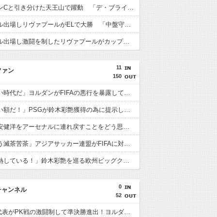
遠藤がマンCと引き分けた天王山で躍動 「デ・ブライネ封じ込めた」「プレミア最高のボランチ」「遠藤がサッカーだ」「当然ながらサポに愛されている」
遠藤がフル出場しリヴァプールがELで大勝 「中盤守備のスペシャリスト」「マジで絶大な存在」「決して怯まない」
遠藤がフル出場し激闘を制したリヴァプールがカップ制覇 「遠藤がチェルシーを完全に圧倒」「エンソとカイセドを合わせたよりも上」
11
ファン
150
海外「凄い時代だ」ヨルダンがFIFAの悪行を暴露して海外大騒ぎ！（海外の反応）
海外「凄い額だ！」PSGが鈴木彩艶獲得の為に提示した金額に海外びっくり仰天！（海外の反応）
海外「冨安健洋をアーセナルに連れ戻すことをどう思う？」（海外の反応）
海外「もう滅茶苦茶」アジアサッカー連盟がFIFAに対する立場を明確にして海外大騒ぎ！（海外の反応）
海外「過熱している！」鈴木彩艶を巡る欧州ビッグクラブ争奪戦に海外興味津々！（海外の反応）
0
チャンネル
52
U23日本代表がPK戦の激闘制して準決勝進出！ヨルダン「史上最も奇妙なPK」「日本を追い詰めたことは誇らしい」【海外の反応】