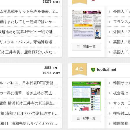
33279
【驚愕】J1岡山、ホーム開幕戦チケット完売を発表、24年から31試合連続ｗｗｗｗｗｗ
【悲報】中村敬斗の移籍はまたしても一筋縄ではいかず？スタッド・ランス会長が残留を示唆「批判を受けることがあったとしても」
【朗報】横浜FMの16歳超逸材が開幕Jデビュー戦で魅せた“衝撃プレー”にSNS騒然ｗｗｗｗｗｗ
【悲報】冨安加入のクリスタル・パレス、守備陣崩壊してるやんｗｗｗｗ
【速報動画】横浜FM16才三井寺眞、鹿島戦7分いきなりゴール！
2853
4
footballnet
16714
◆プレミア◆クリスタル・パレス、日本代表DF冨安健洋の加入を発表！
韓国サッ
◆悲報◆ウガンダサッカー界に衝撃 若き主将が死去 携帯電話強盗に抵抗した末に石で滅多打ち…国民が怒り
◆Ｊ１◆1節 横浜FM×鹿島 横浜16才三井寺の1G2起点で2点リードも終盤立て続けに失点し鹿島が逆転勝利！
◆Ｊ１◆1節 G大阪×浦和 浦和サビオ????で逆転許すも後半再逆転！もウェルトンに切り裂かれ再逆転でガンバが4-3で勝利！
◆Ｊ１◆1節 G大阪×浦和 HT 浦和先制もサヴィオ????！ジェバリ・ヒュメットでガンバが逆転して後半へ！