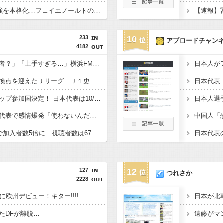
ローマが急務のWB補強を本格化…フェイエノールトの20歳SB獲得に接近か
233
10
アブロードチャン
4182
【サッカー】「まじ何者？」「上手すぎる…」横浜FMの16歳超逸材が開幕Jデビュー戦で魅せた“衝撃プレー”にSNS騒然！「すごい才能」
【サッカー】歴史的転換点を迎えたＪリーグ Ｊ１史上最多６万３９６０人の観客が国立を埋める…シーズン移行開幕
【サッカー】キリンカップ参加国決定！ 日本代表は10/1 エクアドル（TBS）10/5 パナマかニュージーランド（テレ朝）と対戦
【サッカー】初の日本代表で感情爆発「使わないんだったら呼ぶな！」 涙ながらに訴え「俺を何で選んだんだ？」ストライカーの意地
DAZN サッカーW杯で加入者数5倍に 視聴者数は6700万人 総視聴数も4億超え
127
12
つれさか
2228
に欧州デビュー！キター!!!!
たDFが離脱…