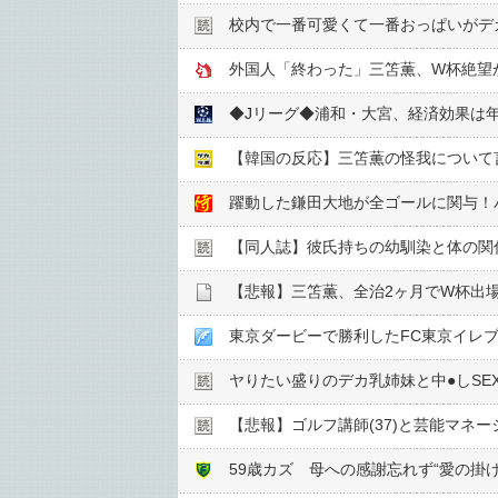
校内で一番可愛くて一番おっぱいがデ
◆Jリーグ◆浦和・大宮、経済効果は年
躍動した鎌田大地が全ゴールに関与！パ
【同人誌】彼氏持ちの幼馴染と体の関
【悲報】三笘薫、全治2ヶ月でW杯出
ヤりたい盛りのデカ乳姉妹と中●︎しSE
【悲報】ゴルフ講師(37)と芸能マネー
59歳カズ 母への感謝忘れず“愛の掛け