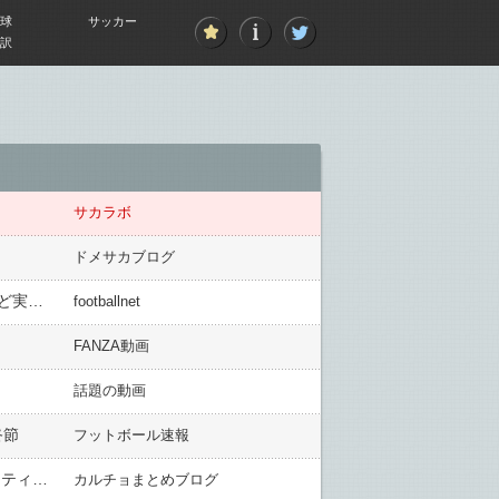
球
サッカー
訳
サカラボ
ドメサカブログ
W杯で日本代表と対戦するスウェーデン代表、本大会に臨むメンバー26名を発表！ イサクやギェケレシュなど実力者が選出
footballnet
FANZA動画
話題の動画
終節
フットボール速報
ミラン、アタランタに敗れセリエA２連敗…CL出場権危ぶまれ、OBディ・カーニオが痛烈批判「アイデンティティも情熱も個性もゼロ」
カルチョまとめブログ