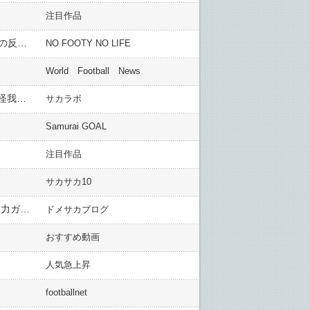
注目作品
外国人「終わった」三笘薫、W杯絶望か..左太腿裏肉離れで全治2カ月と日本の報道に海外ファン騒然！【海外の反応】
NO FOOTY NO LIFE
World Football News
【韓国の反応】三笘薫の怪我について言及「チームは恐ろしく弱体化する」←ファンヒチャンのチェックから怪我なんだが・・
サカラボ
Samurai GOAL
注目作品
サカサカ10
東京ダービーで勝利したFC東京イレブンが試合後「緑は大嫌い」チャント合唱 元ヴェルディの山田楓喜も全力ガッツポーズで熱唱
ドメサカブログ
おすすめ動画
人気急上昇
footballnet