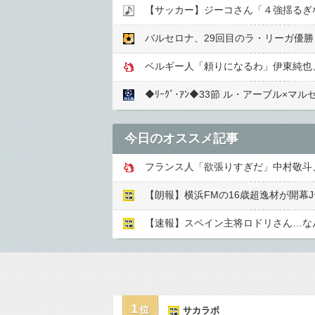
【サッカー】ジーコさん「４強揺るぎ
バルセロナ、29回目のラ・リーガ優勝
◆ﾘｰｸﾞ･ｱﾝ◆33節 ル・アーブル×
今日のオススメ記事
【朗報】横浜FMの16歳超逸材が開幕
【速報】スペイン主将ロドリさん…な
1
サカラボ