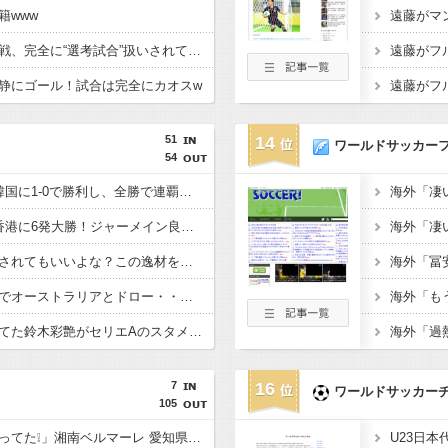
籍www
【イングランド】日本戦、完全に“選考試合”扱いされている可能性
静にゴール！試合は完全にカオスw
51
14
ワールドサッカー
54
【E-1選手権】日本、韓国に1-0で勝利し、全勝で連覇達成！ジャーメインのゴールを守り切る！
【E-1選手権】日本、香港に6発大勝！ジャーメイン良がデビュー戦で4ゴール！
佐野海舟はそろそろ許されてもいいよな？この逸材を代表に呼ばないのは大損失だろ
【悲報】日本、ホームでオーストラリアとドロー・・・谷口OGでまさかの先制許すもキレキレ中村が同点弾演出でかろうじて勝ち点1
あんだけ代表で叩かれてた鈴木彩艶がセリエAのスタメンで大活躍してるという事実
7
16
ワールドサッカー
105
「公開練習の時噂になってた❕」湘南ベルマーレ 愛知県出身 豊川高MF大下蒼生が2026-27シーズンに新加入内定したと発表‼「チームの目標であるJ1昇格 J2優勝に貢献」