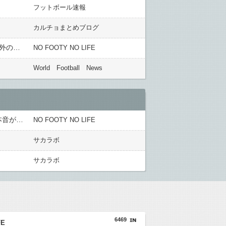
フットボール速報
カルチョまとめブログ
ベルギー人「頼りになるわ」伊東純也、1ゴール1アシストの大活躍！勝利の立役者に！現地サポが絶賛！【海外の反応】
NO FOOTY NO LIFE
World Football News
フランス人「欲張りすぎだ」中村敬斗、ランス残留の可能性を会長が示唆！移籍金が交渉の壁に..現地サポの本音がこれ！【海外の反応】
NO FOOTY NO LIFE
サカラボ
サカラボ
6469
FE