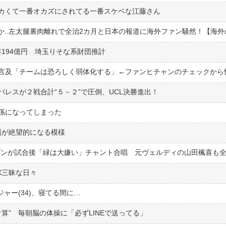
カくて一番オカズにされてる一番スケベな江藤さん
194億円 埼玉りそな系財団推計
レスが２戦合計“５－２”で圧倒、UCL決勝進出！
係になってしまった
場が絶望的になる模様
X三昧な日々
ジャー(34)、寝てる間に…
算” 毎朝脳の体操に「必ずLINEで送ってる」