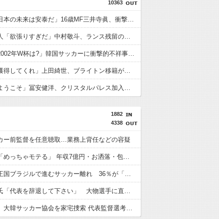
10363
外国人「日本の未来は安泰だ」16歳MF三井寺眞、衝撃ゴール！久保建英超え歴代2位の記録！3得点に絡む活躍で海外絶賛！【海外の反応】
フランス人「欲張りすぎだ」中村敬斗、ランス残留の可能性を会長が示唆！移籍金が交渉の壁に..現地サポの本音がこれ！【海外の反応】
外国人「2002年W杯は?」韓国サッカーに衝撃的不祥事！W杯予選でレフリーへの性的接待発覚！海外騒然！【海外の反応】
英国人「獲得してくれ」上田綺世、ブライトン移籍が浮上！三笘薫との日本代表ホットライン実現!?現地サポ大興奮！「勘弁してくれ」と危惧される懸念点とは!?【海外の反応】
英国人「ようこそ」冨安健洋、クリスタルパレス加入が決定的に！メディカル検査をパス！現地サポが歓迎！アーセナルファンも祝福！【海外の反応】
1882
4338
カー前監督を任意聴取…業務上背任などの容疑
板倉滉は「めっちゃモテる」 年収7億円・お洒落・包容力…超愛される日本代表
サッカー王国ブラジルで進むサッカー離れ 36％が「関心なし」
柱谷哲二氏「代表を辞退して下さい」 大物選手に直談判「自分からやめてほしいと思った」 闘将と呼ばれた主将時代
韓国警察、大韓サッカー協会を家宅捜索 代表監督選考巡り