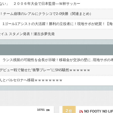
ない」 ２００６年大会で日本監督―Ｗ杯サッカー
！チーム崩壊のレアルにクラシコで2-0快勝（関連まとめ）
マルセイユ スタメン発表！瀬古歩夢先発
Jデビュー戦で魅せた“衝撃プレー”にSNS騒然ｗｗｗｗｗｗ
んとバルセロナへ移籍ｗｗｗｗｗｗｗｗ
10701
2
NO FOOTY NO LI