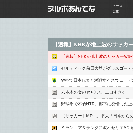
ニュース
芸能
【速報】NHKが地上波のサッカ
【速報】NHKが地上波のサッカーＷ
セルティック前田大然がグラスゴー・
六本木の女のセ●︎クス、エロすぎる
野球拳で不倫NTR、部下に発情した上
【サッカー】MF中井卓大「日本から