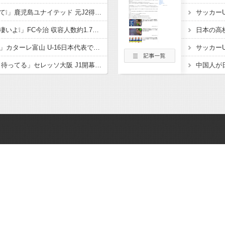
「鹿児島ハンパないって❕」鹿児島ユナイテッド 元J2得点王! FWフアンマ・デルガドが新加入することを発表‼大宮、福岡でもプレーし 2度の長崎J1昇格に貢献「皆さんに最高の喜びを」
「着々と進化してるの凄いよ❕」FC今治 収容人数約1.7倍！アシックス里山スタジアム増席完了を発表‼観客席だけでなく コンコースやトイレ 観客動線なども整備
「亀ちゃんの後輩ｷﾀ━」カターレ富山 U-16日本代表でもプレー! 流経大柏からMF内田煌生の新加入内定したことを発表‼「持ち味である豊富な運動量とボール奪取能力を」
「本当に悔しい… 帰り待ってる」セレッソ大阪 J1開幕目前に大きな痛手 MF柴山昌也がトレーニングマッチ中に負傷 左ひざ複合じん帯損傷と診断 長期離脱も