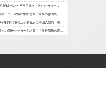
サッカーU23日本代表が圧倒的強さ！敗れたカタール脱帽「日本は真のチャンピオン」「神の意志により我々は立ち上がる」【海外の反応】
日本の高校サッカー決勝に中国感動「最高の雰囲気」「こんな大会に出場したかった」【海外の反応】
サッカーU-23日本代表の圧倒的強さに中国人驚愕「彼らにアジアは狭すぎる」【海外の反応】
中国人が日本の高校サッカーを絶賛「世界最高峰の高校大会」「中国スーパーリーグと同レベル」【海外の反応】