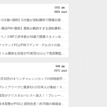
1311
3553
【J1第1節 G大阪×浦和】G大阪が逆転勝利で開幕白星スタート！数的優位の中で逆転を許す苦しい展開も終盤に再逆転に成功
【J1第1節 横浜FM×鹿島】鹿島が劇的すぎる逆転勝利で国立での開幕戦制す！後半ATにチャヴリッチが2ゴールの大活躍
横浜F・マリノスMF三井寺眞が16歳で開幕スタメン出場し最年少記録更新 さらにデビュー戦でいきなりゴール
鹿児島ユナイテッドFCがFWフアンマ・デルガドの加入を正式発表 「皆さんに最高の喜びを届けられるよう頑張ります！」
今季もタイトル獲得を目指すFC町田ゼルビア黒田剛監督が抱負を語る
648
2171
【速報】9月10月のキリンチャレンジカップの対戦相手がこちら！W杯出場国と対戦へ
【朗報】プレミアリーグに最多9人の日本人が集結！スタメン出場の選手は意外と少なそう？
【速報】冨安がクリスタルパレスへ加入！！プレシーズン参加から本契約へ！
【速報】鈴木彩艶がPSGと原則合意！約70億の移籍金となる模様