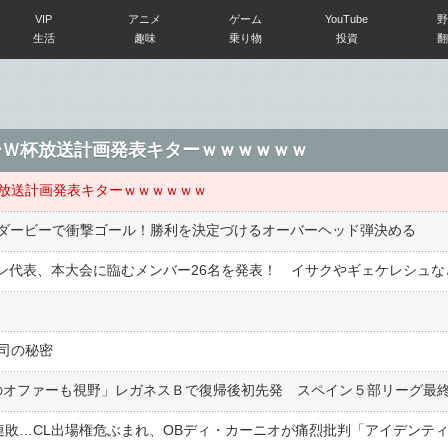
VIP
アニメ
ゲーム
YouTube
野
生活
趣味
乗り物
投資
翻
ーＷ杯放送計画発表キターｗｗｗｗｗｗ
杯放送計画発表キターｗｗｗｗｗｗ
ダービーで衝撃ゴール！勝利を決定づけるオーバーヘッド弾決める
司の秘密
のオファーも視野」レガネスＢで復帰後初先発 スペイン５部リーグ最