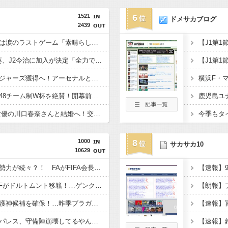
1521
6
ドメサカブログ
2439
仏代表、デシャン監督は涙のラストゲーム「素晴らしい冒険だった」 来週にもジダン新監督が就任へ
浦和退団のMF安部裕葵、J2今治に加入が決定「全力で頑張ります」（関連まとめ）
チェルシー、英代表ロジャーズ獲得へ！アーセナルとの争奪戦を制す 移籍金は英国人史上最高額の1億1700万ポンド（約256億円）
元ブラジル代表カカ、48チーム制W杯を絶賛！開幕前の不安を一蹴「多すぎると思っていたが退屈な試合は一つもなかった」
日本代表DF板倉滉、女優の川口春奈さんと結婚へ！交際１年、W杯を終え決断（関連まとめ）
1000
8
サカサカ10
10629
反インファンティーノ勢力が続々？！ FAがFIFA会長続投支持を撤回か
ギリシャの18歳新星MFがドルトムント移籍！…ゲンクから総額58億円で加入
ニューカッスルが新守護神候補を確保！…昨季ブラガで台頭した24歳のチェコ代表GK
パレス、守備陣崩壊してるやん…