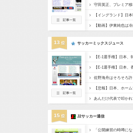
守田英正、プレミア移
【動画】伊東純也は冷
13
サッカーミックスジュース
15
J2サッカー通信