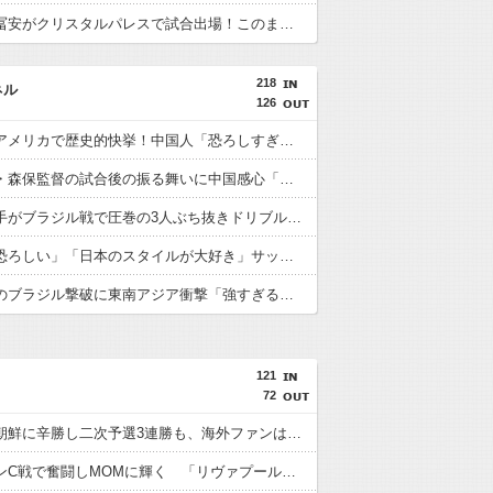
【速報】冨安がクリスタルパレスで試合出場！このまま内定の声が上がっている模様wwwww
218
ネル
126
日本人がアメリカで歴史的快挙！中国人「恐ろしすぎる」「人間にこんなことが可能なのか？」「サッカーで例えるなら…」【海外の反応】
日本代表・森保監督の試合後の振る舞いに中国感心「親しみやすくて有能」「謙虚で礼儀正しい」【海外の反応】
日本人選手がブラジル戦で圧巻の3人ぶち抜きドリブル！中国人「バケモンだ」「風のような男」【海外の反応】
中国人「恐ろしい」「日本のスタイルが大好き」サッカー日本代表のブラジル戦初勝利に中国驚嘆【海外の反応】
日本代表のブラジル撃破に東南アジア衝撃「強すぎる「韓国は日本を見習わないと」「アジアは彼らにとって狭すぎる」【海外の反応】
121
72
日本が北朝鮮に辛勝し二次予選3連勝も、海外ファンは采配に辛辣「おそろしい内容の後半」「今日の森保はチキン」
遠藤がマンC戦で奮闘しMOMに輝く 「リヴァプールの全てを体現している」「ダントツでリーグ最高のボランチ」