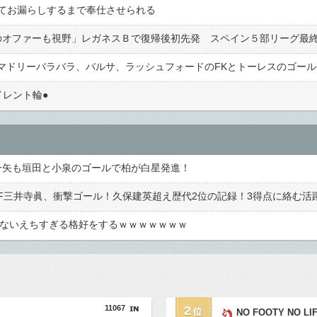
てお漏らしするまで奉仕させられる
のオファーも視野」レガネスＢで復帰後初先発 スペイン５部リーグ最
レント輪●︎
で一矢も垣田と小泉のゴールで柏が白星発進！
もないえちすぎる格好をするｗｗｗｗｗｗｗ
11067
2
NO FOOTY NO LI