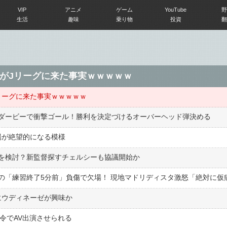
VIP
アニメ
ゲーム
YouTube
野
生活
趣味
乗り物
投資
翻
がJリーグに来た事実ｗｗｗｗｗ
リーグに来た事実ｗｗｗｗｗ
ダービーで衝撃ゴール！勝利を決定づけるオーバーヘッド弾決める
場が絶望的になる模様
を検討？新監督探すチェルシーも協議開始か
にウディネーゼが興味か
令でAV出演させられる