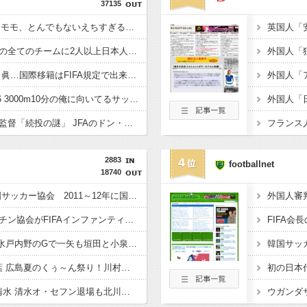
37135
【貯王画像】TWICE・モモ、とんでもないえちすぎる格好をするｗｗｗｗｗｗｗ
【日本最強】プレミアの全てのチームに2人以上日本人がスタメンとるようになったら そのときこそワールドカップ優勝を狙える！！
【朗報】天才、三井寺 眞…国際移籍はFIFA規定で出来ないから高校卒業したらドルトムントクラスありえるかｗｗｗｗ
【謎】185cm 50m6秒6 3000m10分の俺に向いてるサッカーのポジションｗｗｗｗｗｗ
【文春砲炸裂！】森保監督「続投の謎」 JFAのドン・田嶋幸三に直撃 「目標達成できなかったからと言って消す必要は無い」守田英正にも言及！！
2883
4
footballnet
18740
◆知ってた遅報◆ 韓国サッカー協会 2011～12年に国際審判員らを性接待
◆予定調和◆アルゼンチン協会がFIFAインファンティーノ会長への支持を表明 “W杯売却計画”にも言及 「過ちを認めたことは特筆すべき」
◆Ｊ１◆1節 柏×水戸 水戸内野のGで一矢も垣田と小泉のゴールで柏が白星発進！
◆Ｊ１◆1節 広島×千葉 広島夏のくぅ～ん祭り！川村復帰弾含め3-0で広島勝利
◆Ｊ１◆1節 名古屋×清水 清水オ・セフン退場も北川ゴールの1点を守りきり名古屋を下す