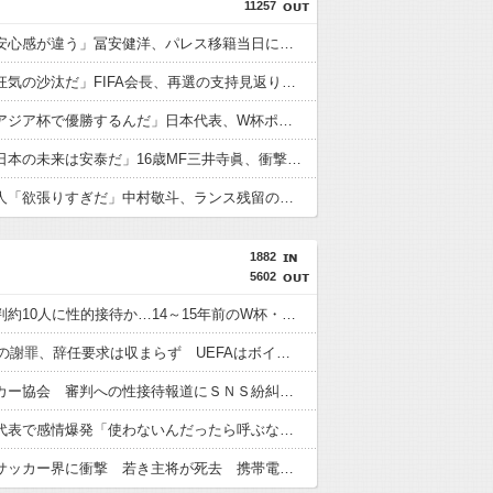
11257
英国人「安心感が違う」冨安健洋、パレス移籍当日にデビュー！圧巻3連続ブロックも披露で現地サポが気づく..【海外の反応】
外国人「狂気の沙汰だ」FIFA会長、再選の支持見返りにモロッコへ2030年W杯決勝の開催を打診か！海外から批判殺到！【海外の反応】
外国人「アジア杯で優勝するんだ」日本代表、W杯ポット1入りに現実味!?2030大会で出場枠「64」なら追い風に！アメリカ人もポット1争いに熱視線！【海外の反応】
外国人「日本の未来は安泰だ」16歳MF三井寺眞、衝撃ゴール！久保建英超え歴代2位の記録！3得点に絡む活躍で海外絶賛！【海外の反応】
フランス人「欲張りすぎだ」中村敬斗、ランス残留の可能性を会長が示唆！移籍金が交渉の壁に..現地サポの本音がこれ！【海外の反応】
1882
5602
外国人審判約10人に性的接待か…14～15年前のW杯・五輪予選など7試合
FIFA会長の謝罪、辞任要求は収まらず UEFAはボイコットの方針維持
韓国サッカー協会 審判への性接待報道にＳＮＳ紛糾「徹底追及」「２００２年はどうなの？」
初の日本代表で感情爆発「使わないんだったら呼ぶな！」 涙ながらに訴え「俺を何で選んだんだ？」ストライカーの意地
ウガンダサッカー界に衝撃 若き主将が死去 携帯電話強盗に抵抗した末に石で滅多打ち… 国民が怒り「リーダーを失った」