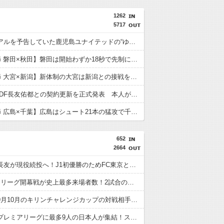
1262
5717
リニューアルを予告していた鹿児島ユナイテッドの“ゆないくー”、ホーム開幕戦に新フェイスで登場
【J2第1節 磐田×秋田】磐田は開始わずか18秒で先制に成功するも追いつかれドロー 秋葉新体制の初白星はお預けに
【J2第1節 大宮×新潟】新体制の大宮は新潟との接戦を制し開幕白星スタート！自陣からのカウンターが決まり山本桜大が決勝ゴール
FC東京がDF長友佑都との契約更新を正式発表 本人がホーム開幕戦の試合前にサポーターへ報告
【J1第1節 広島×千葉】広島はシュート21本の猛攻で千葉を圧倒しホーム開幕戦を飾る！海外から復帰の川村がいきなりゴール
652
2664
【速報】長友が現役続投へ！J1初優勝のためFC東京と再契約
【画像】Jリーグ開幕戦が史上最多来場者数！2試合の試合結果が同じスコアにwwwwww
【速報】9月10月のキリンチャレンジカップの対戦相手がこちら！W杯出場国と対戦へ
【朗報】プレミアリーグに最多9人の日本人が集結！スタメン出場の選手は意外と少なそう？