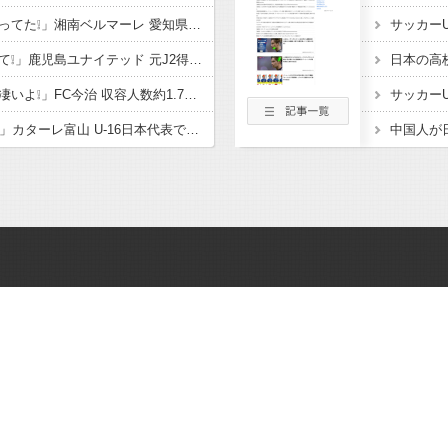
「公開練習の時噂になってた❕」湘南ベルマーレ 愛知県出身 豊川高MF大下蒼生が2026-27シーズンに新加入内定したと発表‼「チームの目標であるJ1昇格 J2優勝に貢献」
「鹿児島ハンパないって❕」鹿児島ユナイテッド 元J2得点王! FWフアンマ・デルガドが新加入することを発表‼大宮、福岡でもプレーし 2度の長崎J1昇格に貢献「皆さんに最高の喜びを」
「着々と進化してるの凄いよ❕」FC今治 収容人数約1.7倍！アシックス里山スタジアム増席完了を発表‼観客席だけでなく コンコースやトイレ 観客動線なども整備
「亀ちゃんの後輩ｷﾀ━」カターレ富山 U-16日本代表でもプレー! 流経大柏からMF内田煌生の新加入内定したことを発表‼「持ち味である豊富な運動量とボール奪取能力を」