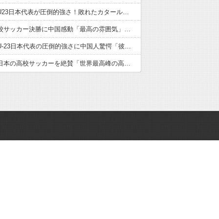
サッカーU23日本代表が圧倒的強さ！敗れたカタール脱帽「日本は真のチャンピオン」「神の意志により我々は立ち上がる」【海外の反応】
日本の高校サッカー決勝に中国感動「最高の雰囲気」「こんな大会に出場したかった」【海外の反応】
サッカーU-23日本代表の圧倒的強さに中国人驚愕「彼らにアジアは狭すぎる」【海外の反応】
中国人が日本の高校サッカーを絶賛「世界最高峰の高校大会」「中国スーパーリーグと同レベル」【海外の反応】