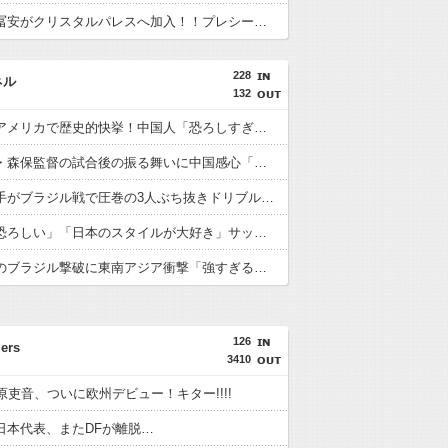
【速報】冨安がクリスタルパレスへ加入！！プレシーズン参加から本契約へ！
228
ネル
132
日本人がアメリカで歴史的快挙！中国人「恐ろしすぎる」「人間にこんなことが可能なのか？」「サッカーで例えるなら…」【海外の反応】
日本代表・森保監督の試合後の振る舞いに中国感心「親しみやすくて有能」「謙虚で礼儀正しい」【海外の反応】
日本人選手がブラジル戦で圧巻の3人ぶち抜きドリブル！中国人「バケモンだ」「風のような男」【海外の反応】
中国人「恐ろしい」「日本のスタイルが大好き」サッカー日本代表のブラジル戦初勝利に中国驚嘆【海外の反応】
日本代表のブラジル撃破に東南アジア衝撃「強すぎる「韓国は日本を見習わないと」「アジアは彼らにとって狭すぎる」【海外の反応】
126
ers
3410
原吏音、ついに欧州デビュー！キター!!!!
日本代表、またDFが離脱…