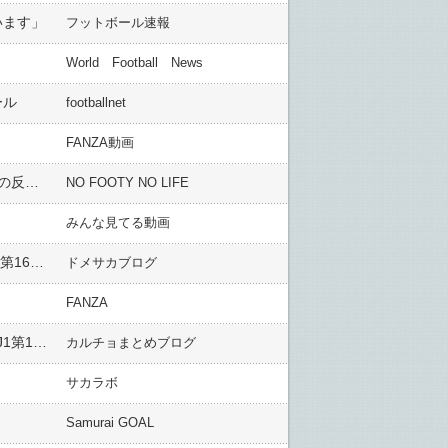
います」
フットボール速報
World Football News
ール
footballnet
FANZA動画
外国人「終わった」三笘薫、W杯絶望か..左太腿裏肉離れで全治2カ月と日本の報道に海外ファン騒然！【海外の反応】
NO FOOTY NO LIFE
みんな見てる動画
【J2J3特別大会第16節】EAST-Aの仙台＆WEST-Aの富山が2試合を残し1位確定！滋賀は6試合ぶり白星 他…第16節2日目まとめ
ドメサカブログ
FANZA
名古屋、山岸圧巻ハットで京都撃破し３連勝！町田はナ・サンホ２発で千葉に快勝し逆転優勝の望みつなぐ J1第16節（関連まとめ）
カルチョまとめブログ
サカラボ
Samurai GOAL