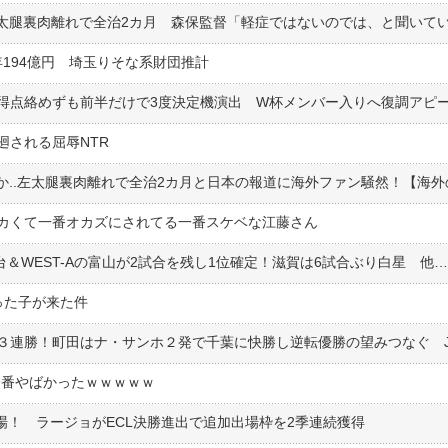
太腿裏肉離れで全治2カ月 森保監督「軽症ではないのでは、と聞いて
194億円 埼玉りそな系財団推計
得点絡めずも前半だけで3度決定機演出 W杯メンバー入りへ復調アピ
廻される屈辱NTR
カくて一番オカズにされてる一番スケベな江藤さん
った子が来た件
一番やばかったｗｗｗｗｗ
場！ ラージョがECL決勝進出で追加出場枠を2季連続獲得