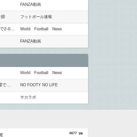
FANZA動画
終節
フットボール速報
◆リーガ◆35節 バルサ×マドリー HT マドリーバラバラ、バルサ、ラッシュフォードのFKとトーレスのゴールで2-0！優勝決定まで45分
World Football News
FANZA動画
World Football News
外国人「日本の未来は安泰だ」16歳MF三井寺眞、衝撃ゴール！久保建英超え歴代2位の記録！3得点に絡む活躍で海外絶賛！【海外の反応】
NO FOOTY NO LIFE
サカラボ
6677
FE