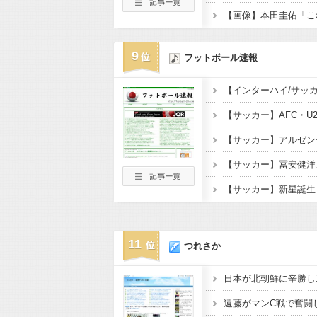
9
フットボール速報
11
つれさか