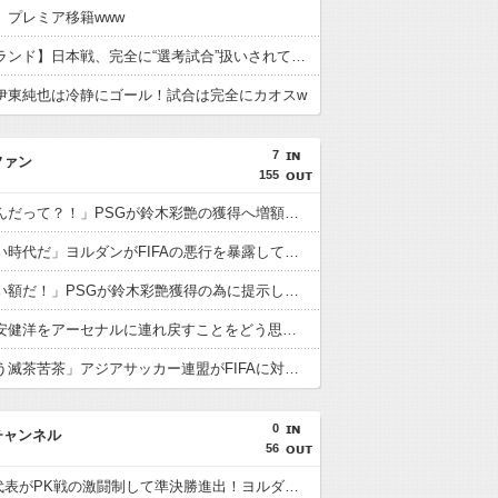
、プレミア移籍www
【イングランド】日本戦、完全に“選考試合”扱いされている可能性
伊東純也は冷静にゴール！試合は完全にカオスw
7
ファン
155
海外「なんだって？！」PSGが鈴木彩艶の獲得へ増額オファーを準備していることに海外大騒ぎ！（海外の反応）
海外「凄い時代だ」ヨルダンがFIFAの悪行を暴露して海外大騒ぎ！（海外の反応）
海外「凄い額だ！」PSGが鈴木彩艶獲得の為に提示した金額に海外びっくり仰天！（海外の反応）
海外「冨安健洋をアーセナルに連れ戻すことをどう思う？」（海外の反応）
海外「もう滅茶苦茶」アジアサッカー連盟がFIFAに対する立場を明確にして海外大騒ぎ！（海外の反応）
0
チャンネル
56
U23日本代表がPK戦の激闘制して準決勝進出！ヨルダン「史上最も奇妙なPK」「日本を追い詰めたことは誇らしい」【海外の反応】