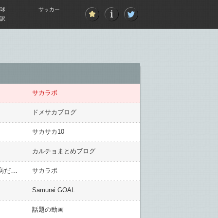
球
サッカー
訳
サカラボ
ドメサカブログ
サカサカ10
カルチョまとめブログ
【悲報】エンバペ、クラシコ前日に謎の「練習終了5分前」負傷で欠場！ 現地マドリディスタ激怒「絶対に仮病だろ」
サカラボ
Samurai GOAL
話題の動画