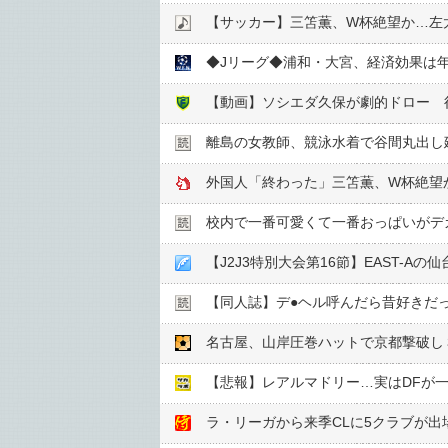
【サッカー】三笘薫、W杯絶望か…左
◆Jリーグ◆浦和・大宮、経済効果は年
【動画】ソシエダ久保が劇的ドロー 
離島の女教師、競泳水着で谷間丸出し
校内で一番可愛くて一番おっぱいがデ
【同人誌】デ●︎ヘル呼んだら昔好きだ
【悲報】レアルマドリー…実はDFが
ラ・リーガから来季CLに5クラブが出