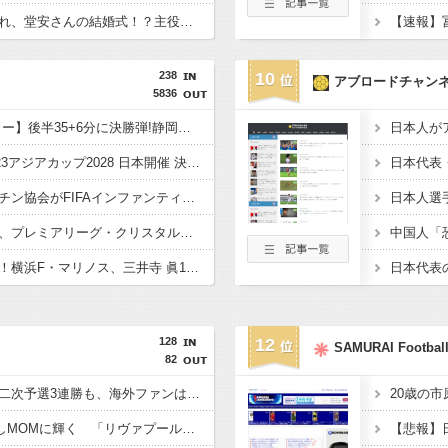
【画像】本田圭佑「これ、堂安さんの結婚式！？主役、誰？」
238
10
アブロードチャン
5836
【インターハイ/サッカー】後半35+6分に決勝弾!静岡学園が初、静岡県勢30年ぶりの日本一! 近大附高 1-2 静岡学園高
【サッカー】AFC・U23アジアカップ2028 日本開催 決定！ 2028年 ロス五輪予選も兼ねる
【サッカー】アルゼンチン協会がFIFAインファンティーノ会長への支持を表明 “W杯売却計画”にも言及 「過ちを認めたことは特筆すべき」
【サッカー】冨安健洋、プレミアリーグ・クリスタルパレス加入を発表！ 背番号17「望んでいた場所」 鎌田大地と同僚に
【サッカー】新星誕生！横浜F・マリノス、三井寺 眞16歳4カ月5日ゴール 全３得点絡む！ 今春 中学を卒業したばかり
128
12
SAMURAI Football
82
日本が北朝鮮に辛勝し二次予選3連勝も、海外ファンは采配に辛辣「おそろしい内容の後半」「今日の森保はチキン」
20歳の市
遠藤がマンC戦で奮闘しMOMに輝く 「リヴァプールの全てを体現している」「ダントツでリーグ最高のボランチ」
【悲報】