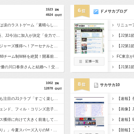
1523
6
ドメサカブログ
4924
仏代表、デシャン監督は涙のラストゲーム「素晴らしい冒険だった」 来週にもジダン新監督が就任へ
浦和退団のMF安部裕葵、J2今治に加入が決定「全力で頑張ります」（関連まとめ）
チェルシー、英代表ロジャーズ獲得へ！アーセナルとの争奪戦を制す 移籍金は英国人史上最高額の1億1700万ポンド（約256億円）
元ブラジル代表カカ、48チーム制W杯を絶賛！開幕前の不安を一蹴「多すぎると思っていたが退屈な試合は一つもなかった」
日本代表DF板倉滉、女優の川口春奈さんと結婚へ！交際１年、W杯を終え決断（関連まとめ）
1002
8
サカサカ10
12878
元日本代表太田宏介氏も注目のJ1クラブ「すごく楽しみ」 主力移籍も…助っ人加入で「適材適所の見事な補強」
ミュージック界のレジェンド、フィル・コリンズ息子がドイツの古豪1860ミュンヘンへ加入
アーセナルはビニシウス獲得に向けて大きく前進しており…」レアルとの重要会談へ！
「重要なのは『つながり』」今夏スパーズ入りのM・フェルナンデス、移籍決断の裏に“父と兄”の存在