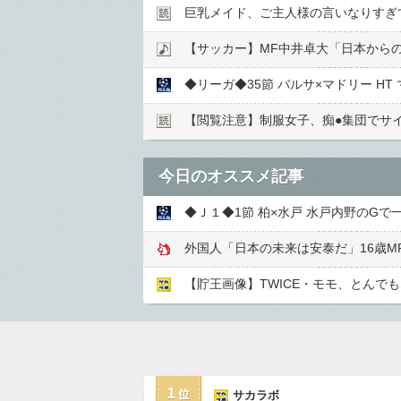
巨乳メイド、ご主人様の言いなりすぎ
【サッカー】MF中井卓大「日本から
【閲覧注意】制服女子、痴●︎集団でサイ
今日のオススメ記事
◆Ｊ１◆1節 柏×水戸 水戸内野のG
【貯王画像】TWICE・モモ、とんで
1
サカラボ