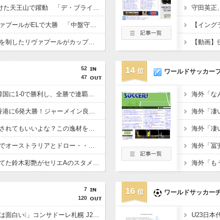
遠藤がマンCと引き分けた天王山で躍動 「デ・ブライネ封じ込めた」「プレミア最高のボランチ」「遠藤がサッカーだ」「当然ながらサポに愛されている」
守田英正
遠藤がフル出場しリヴァプールがELで大勝 「中盤守備のスペシャリスト」「マジで絶大な存在」「決して怯まない」
遠藤がフル出場し激闘を制したリヴァプールがカップ制覇 「遠藤がチェルシーを完全に圧倒」「エンソとカイセドを合わせたよりも上」
【動画】
52
14
ワールドサッカー
47
【E-1選手権】日本、韓国に1-0で勝利し、全勝で連覇達成！ジャーメインのゴールを守り切る！
【E-1選手権】日本、香港に6発大勝！ジャーメイン良がデビュー戦で4ゴール！
佐野海舟はそろそろ許されてもいいよな？この逸材を代表に呼ばないのは大損失だろ
【悲報】日本、ホームでオーストラリアとドロー・・・谷口OGでまさかの先制許すもキレキレ中村が同点弾演出でかろうじて勝ち点1
あんだけ代表で叩かれてた鈴木彩艶がセリエAのスタメンで大活躍してるという事実
7
16
ワールドサッカー
120
「今シーズンのコンサは面白い❕」コンサドーレ札幌 J2も新開幕！ 新加入のFWペイショットが1ゴール1アシストの活躍‼徳島に2-0 開幕戦で5年ぶりの勝利