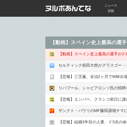
ニュース
芸能
【動画】スペイン史上最高の選手
【動画】スペイン史上最高の選手がJ
セルティック前田大然がグラスゴー・
【悲報】三笘薫、全治2ヶ月でW杯出
リバプール、シャビアロンソ氏の招聘
ザンクト・パウリのMF藤田譲瑠チマ
【悲報】結婚3年目の人妻、ドS夫の命