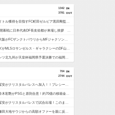
1342
3781
今季もタイトル獲得を目指すFC町田ゼルビア黒田剛監督が抱負を語る
FC東京の開幕戦に日本代表DF長友佑都が来場し挨拶 去就に注目集まる
セレッソ大阪がFCザンクトパウリからMFジャクソン・アーバインを完全移籍で獲得と発表 「チームがさらに良くなる手助けをしたいと思っています」
浦和レッズがMLSロサンゼルス・ギャラクシーのDF山根視来を獲得へ 曺貴裁監督の湘南時代の教え子
ギラヴァンツ北九州が天皇杯福岡県予選決勝での福岡大とのトラブルを謝罪 退場のFW永井龍には2試合の出場停止処分
704
2744
【速報】冨安がクリスタルパレスへ加入！！プレシーズン参加から本契約へ！
【速報】鈴木彩艶がPSGと原則合意！約70億の移籍金となる模様
【速報】冨安がクリスタルパレスで試合出場！このまま内定の声が上がっている模様wwwww
【速報】鎌田大地サウジからの高額オファーを親に反対され断っていたwwwww