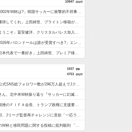
10947
外国人「2002年W杯は?」韓国サッカーに衝撃的不祥事！W杯予選でレフリーへの性的接待発覚！海外騒然！【海外の反応】
英国人「獲得してくれ」上田綺世、ブライトン移籍が浮上！三笘薫との日本代表ホットライン実現!?現地サポ大興奮！「勘弁してくれ」と危惧される懸念点とは!?【海外の反応】
英国人「ようこそ」冨安健洋、クリスタルパレス加入が決定的に！メディカル検査をパス！現地サポが歓迎！アーセナルファンも祝福！【海外の反応】
外国人「2026年バロンドールは誰が受賞すべき?」エンバペ、今季無冠でも初受賞か!?海外ファンが考える本命とは!?【海外の反応】
英国人「日本代表で一番好き」上田綺世、プレミア移籍が浮上！現地サポが大興奮！獲得を望む声が殺到！【海外の反応】
1937
4753
J1鹿島、公式SNS総フォロワー数が296万人超えでJクラブ最多に 海外発信強化が結実
川淵三郎さん、北中米W杯振り返り『サッカーに幻滅した人多いのでは…』審判や汚いプレーに怒り…
Ｗ杯計画頓挫のＦＩＦＡ会長、トランプ政権に支援要請＝米紙
松木安太郎、Jリーグ監督再チャレンジに意欲「一応ライセンスも持っているので」 ヴェルディ川崎の監督時代には2連覇を達成
本田圭佑のW杯と移民問題に関する投稿に批判殺到 「問題発言だとわからないのか？」「ネタにするな」 釈明も火に油