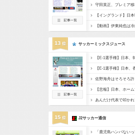
守田英正、プレミア移
【動画】伊東純也は冷
13
サッカーミックスジュース
15
J2サッカー通信