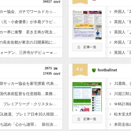
34417
【緊急速報】韓国サッカー協会、ガチでワールドカップ予選での審判への性接待がバレ大炎上大騒ぎに・・・・
【超画像】小倉ゆうか（元・小倉優香）が水着グラビア復帰ｗｗｗｗｗ
【凶気】ウガンダサッカー界に衝撃 若き主将が死去 携帯電話強盗に抵抗した末に石で滅多打ち…
【悲報】W杯後無所属の長友佑都が東京のJ1開幕戦に来場「みなさまへご挨拶させていただきます」
【億砲】横浜M“和製フォーデン、三井寺がデビューｗｗｗｗｗｗ
2873
4
footballnet
17435
◆悲報◆韓国警察、大韓サッカー協会を家宅捜索 代表監督選考巡り
◆悲報◆韓国警察、韓国代表前監督を任意聴取…業務上背任などの容疑
◆プレミア◆冨安健洋 プレミアリーグ・クリスタルパレス入りへ BBCなど複数メディアが報道 身体検査クリア、一両日中に正式契約
◆悲報◆韓国紙、W杯GL敗退、プレミア日本10人韓国0人で錯乱！久保建英を酷評の上「“日本のイ・ガンイン”」などといい出す始末????????????
◆悲報◆FIFA会長、過ち認め「心から謝罪」 留任決定を英報道…W杯権利売却案を巡る大騒動