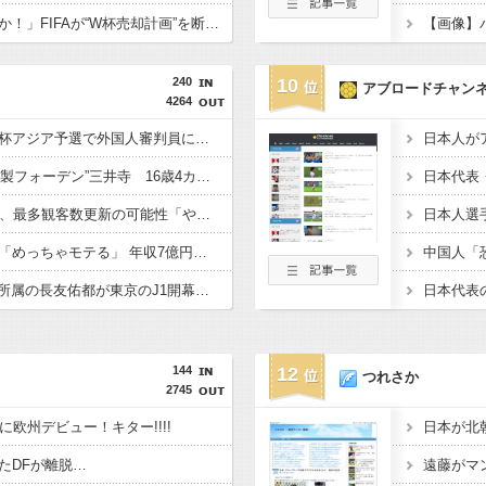
「誰が責任者だったのか！」FIFAが“W杯売却計画”を断念…UEFAが超長文でインファンティーノ会長を激しく糾弾！「これで終わりではない」
240
10
アブロードチャン
4264
韓国サッカー協会、Ｗ杯アジア予選で外国人審判員に性的接待か…韓国放送局が独占報道
【サッカー】横浜M“和製フォーデン”三井寺 16歳4カ月5日でJ1開幕史上最年少先発デビューへ「ワクワクする」
【サッカー】J2開幕戦、最多観客数更新の可能性「やばい！」 チケット6万超えが発券「見間違いじゃない？」
【サッカー】板倉滉は「めっちゃモテる」 年収7億円・お洒落・包容力…超愛される日本代表
【サッカー】W杯後無所属の長友佑都が東京のJ1開幕戦に来場「みなさまへご挨拶させていただきます」
144
12
つれさか
2745
に欧州デビュー！キター!!!!
たDFが離脱…