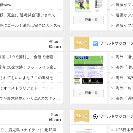
籍www
【イングランド】日本戦、完全に“選考試合”扱いされている可能性
静にゴール！試合は完全にカオスw
47
14
ワールドサッカー
52
【E-1選手権】日本、韓国に1-0で勝利し、全勝で連覇達成！ジャーメインのゴールを守り切る！
【E-1選手権】日本、香港に6発大勝！ジャーメイン良がデビュー戦で4ゴール！
佐野海舟はそろそろ許されてもいいよな？この逸材を代表に呼ばないのは大損失だろ
【悲報】日本、ホームでオーストラリアとドロー・・・谷口OGでまさかの先制許すもキレキレ中村が同点弾演出でかろうじて勝ち点1
あんだけ代表で叩かれてた鈴木彩艶がセリエAのスタメンで大活躍してるという事実
8
16
ワールドサッカー
95
「鹿児島ハンパないって❕」鹿児島ユナイテッド 元J2得点王! FWフアンマ・デルガドが新加入することを発表‼大宮、福岡でもプレーし 2度の長崎J1昇格に貢献「皆さんに最高の喜びを」