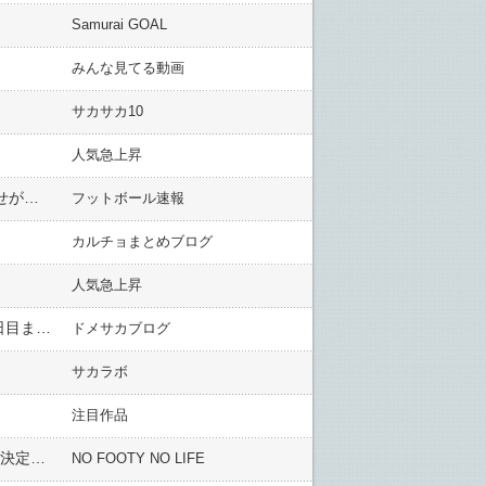
Samurai GOAL
みんな見てる動画
サカサカ10
人気急上昇
【サッカー】日本代表はタイ、インドネシア、そして2連覇のカタールと同組に！ アジア杯2027の組み合わせが決定
フットボール速報
カルチョまとめブログ
人気急上昇
【J2J3特別大会第16節】甲府がいわきとの上位対決制しEAST-B1位に王手 好調札幌は6連勝 他…第16節1日目まとめ
ドメサカブログ
サカラボ
注目作品
外国人「死の組だ」日本代表、2連覇王者カタール,タイ.インドネシアと同組に！27年アジアカップの組分けが決定！【海外の反応】
NO FOOTY NO LIFE