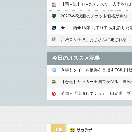
【同人誌】セ●︎クスレスが、人妻を狂
2026W杯決勝のチケット価格が判明 
合法ロリ子役、おじさんに犯される
今日のオススメ記事
今季もタイトル獲得を目指すFC町田
【悲報】サッカー王国ブラジル…国民
1
サカラボ