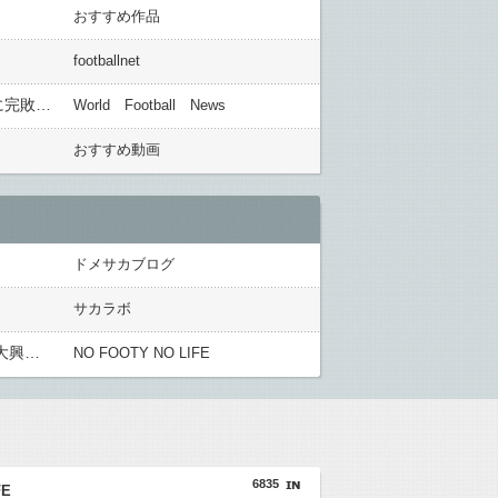
おすすめ作品
footballnet
◆Ｊ１西◆16節 前半終了 先制許した清水追いつきPK戦で福岡を振り切り勝点2！神戸再び大量３失点！岡山に完敗ここ４試合３敗と大失速
World Football News
おすすめ動画
ドメサカブログ
サカラボ
英国人「獲得してくれ」上田綺世、ブライトン移籍が浮上！三笘薫との日本代表ホットライン実現!?現地サポ大興奮！「勘弁してくれ」と危惧される懸念点とは!?【海外の反応】
NO FOOTY NO LIFE
6835
FE