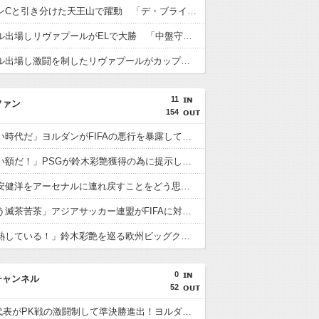
遠藤がマンCと引き分けた天王山で躍動 「デ・ブライネ封じ込めた」「プレミア最高のボランチ」「遠藤がサッカーだ」「当然ながらサポに愛されている」
遠藤がフル出場しリヴァプールがELで大勝 「中盤守備のスペシャリスト」「マジで絶大な存在」「決して怯まない」
遠藤がフル出場し激闘を制したリヴァプールがカップ制覇 「遠藤がチェルシーを完全に圧倒」「エンソとカイセドを合わせたよりも上」
11
ファン
154
海外「凄い時代だ」ヨルダンがFIFAの悪行を暴露して海外大騒ぎ！（海外の反応）
海外「凄い額だ！」PSGが鈴木彩艶獲得の為に提示した金額に海外びっくり仰天！（海外の反応）
海外「冨安健洋をアーセナルに連れ戻すことをどう思う？」（海外の反応）
海外「もう滅茶苦茶」アジアサッカー連盟がFIFAに対する立場を明確にして海外大騒ぎ！（海外の反応）
海外「過熱している！」鈴木彩艶を巡る欧州ビッグクラブ争奪戦に海外興味津々！（海外の反応）
0
チャンネル
52
U23日本代表がPK戦の激闘制して準決勝進出！ヨルダン「史上最も奇妙なPK」「日本を追い詰めたことは誇らしい」【海外の反応】