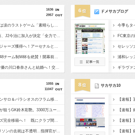
1636
6
ドメサカブログ
2957
仏代表、デシャン監督は涙のラストゲーム「素晴らしい冒険だった」 来週にもジダン新監督が就任へ
浦和退団のMF安部裕葵、J2今治に加入が決定「全力で頑張ります」（関連まとめ）
チェルシー、英代表ロジャーズ獲得へ！アーセナルとの争奪戦を制す 移籍金は英国人史上最高額の1億1700万ポンド（約256億円）
元ブラジル代表カカ、48チーム制W杯を絶賛！開幕前の不安を一蹴「多すぎると思っていたが退屈な試合は一つもなかった」
日本代表DF板倉滉、女優の川口春奈さんと結婚へ！交際１年、W杯を終え決断（関連まとめ）
1055
8
サカサカ10
11047
レアル・マドリー、ゴンサロ＆パラシオスのフラム移籍が正式決定！
パリ・サンジェルマンが狙うGK鈴木彩艶。3300万ユーロ（約59億7000万円）のオファー提示も、パルマは要求額を釣り上げ
横田大祐がレンジャーズ完全移籍へ！ 既にクラブ間合意、“オールドファーム”で日本人対決の可能性
スパーズFWリチャーリソンの去就は不透明…指揮官が認める「とにかく話をする必要がある」