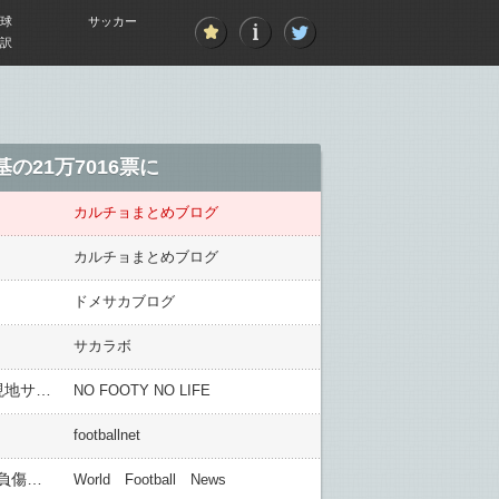
球
サッカー
訳
21万7016票に
カルチョまとめブログ
カルチョまとめブログ
ドメサカブログ
サカラボ
外国人「凄すぎるわ」前田大然、スーパーゴール！宿敵レンジャーズ相手に圧巻2ゴールで勝利の立役者に！現地サポが絶賛！【海外の反応】
NO FOOTY NO LIFE
footballnet
◆プレミア◆36節 ブライトン×ウルブス ブライトン3発最下位ウルブスに完勝！三笘先発先制の起点も58分に負傷交代
World Football News