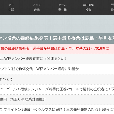
VIP
アニメ
ゲーム
YouTube
野
生活
趣味
乗り物
投資
翻
ン投票の最終結果発表！選手最多得票は鹿島・早川友基の
票の最終結果発表！選手最多得票は鹿島・早川友基の21万7016票に
代…W杯メンバー発表直前に（関連まとめ）
ンプトン戦で負傷交代 W杯メンバー選考に影響か
ヤバそう…
4億円 埼玉りそな系財団推計