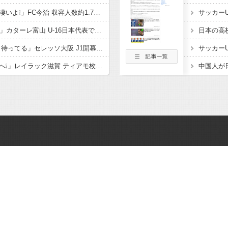
「着々と進化してるの凄いよ❕」FC今治 収容人数約1.7倍！アシックス里山スタジアム増席完了を発表‼観客席だけでなく コンコースやトイレ 観客動線なども整備
「亀ちゃんの後輩ｷﾀ━」カターレ富山 U-16日本代表でもプレー! 流経大柏からMF内田煌生の新加入内定したことを発表‼「持ち味である豊富な運動量とボール奪取能力を」
「本当に悔しい… 帰り待ってる」セレッソ大阪 J1開幕目前に大きな痛手 MF柴山昌也がトレーニングマッチ中に負傷 左ひざ複合じん帯損傷と診断 長期離脱も
「ようこそレイラックへ❕」レイラック滋賀 ティアモ枚方から MF松原 海斗が期限付き移籍で加入することを発表‼「チームの勝利に貢献できるよう全力で戦っていきます」