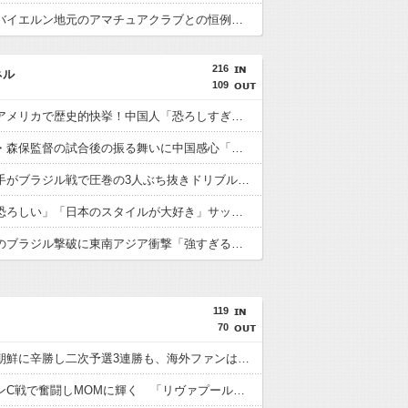
【画像】バイエルン地元のアマチュアクラブとの恒例の試合の結果がこちらwwwww
216
ネル
109
日本人がアメリカで歴史的快挙！中国人「恐ろしすぎる」「人間にこんなことが可能なのか？」「サッカーで例えるなら…」【海外の反応】
日本代表・森保監督の試合後の振る舞いに中国感心「親しみやすくて有能」「謙虚で礼儀正しい」【海外の反応】
日本人選手がブラジル戦で圧巻の3人ぶち抜きドリブル！中国人「バケモンだ」「風のような男」【海外の反応】
中国人「恐ろしい」「日本のスタイルが大好き」サッカー日本代表のブラジル戦初勝利に中国驚嘆【海外の反応】
日本代表のブラジル撃破に東南アジア衝撃「強すぎる「韓国は日本を見習わないと」「アジアは彼らにとって狭すぎる」【海外の反応】
119
70
日本が北朝鮮に辛勝し二次予選3連勝も、海外ファンは采配に辛辣「おそろしい内容の後半」「今日の森保はチキン」
遠藤がマンC戦で奮闘しMOMに輝く 「リヴァプールの全てを体現している」「ダントツでリーグ最高のボランチ」