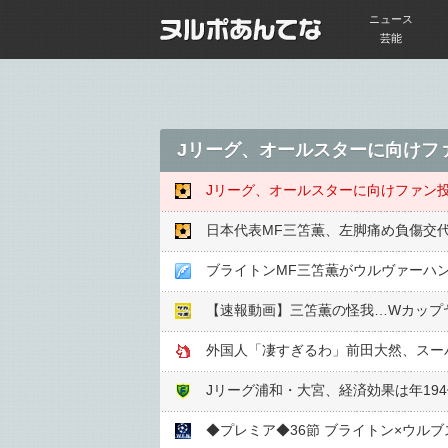
ニュース
芸能
Jリーグ、オールスターに向けファ
Jリーグ、オールスターに向けファン投
日本代表MF三笘薫、左脚痛め負傷交
ブライトンMF三笘薫がウルヴァーハ
【速報動画】三笘薫の怪我…Wカップ
Jリーグ浦和・大宮、経済効果は年19