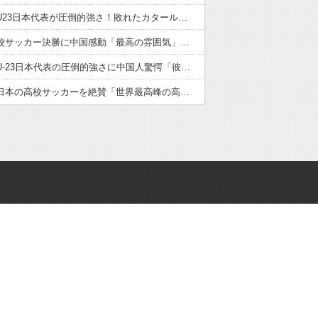
サッカーU23日本代表が圧倒的強さ！敗れたカタール脱帽「日本は真のチャンピオン」「神の意志により我々は立ち上がる」【海外の反応】
日本の高校サッカー決勝に中国感動「最高の雰囲気」「こんな大会に出場したかった」【海外の反応】
サッカーU-23日本代表の圧倒的強さに中国人驚愕「彼らにアジアは狭すぎる」【海外の反応】
中国人が日本の高校サッカーを絶賛「世界最高峰の高校大会」「中国スーパーリーグと同レベル」【海外の反応】