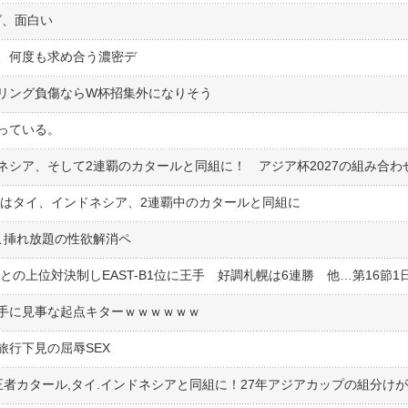
グ、面白い
、何度も求め合う濃密デ
リング負傷ならW杯招集外になりそう
っている。
表はタイ、インドネシア、2連覇中のカタールと同組に
こ挿れ放題の性欲解消ペ
手に見事な起点キターｗｗｗｗｗｗ
行下見の屈辱SEX