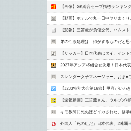
【画像】GK総合セーブ指標ランキン
【動画】ホテルで丸一日中ヤリまくり
【悲報】三笘薫が負傷交代、ハムスト
弟の性欲処理は、姉がするものだと思
2027年アジア杯組合せ決定！日本代
スレンダー女子マネージャー、おま●︎
【速報動画】三笘薫さん、ウルブズ相
キモ教師に死ぬほどイカされた、修学旅