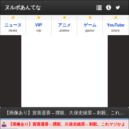
ヌルポあんてな
ニュース
VIP
アニメ
ゲーム
YouTube
news
vip
anime
game
story
【画像あり】賀喜遥香←撲殺、久保史緒里←刺殺。これマジかよ
【画像あり】賀喜遥香←撲殺、久保史緒里←刺殺。これマジかよ