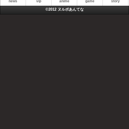
news
vip
anime
game
story
©2012
ヌルポあんてな