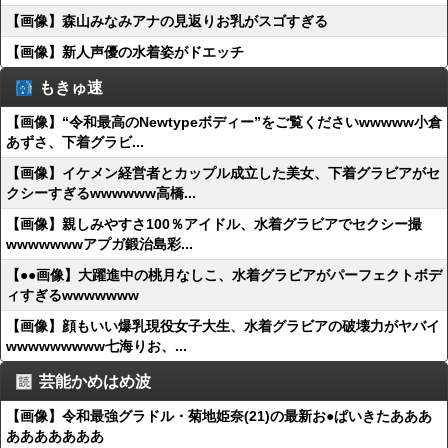
【画像】森山みなみアナの見返りお乳がスゴすぎる
【画像】新人声優の水着姿がドエッチ
もきゅ速
【画像】“令和最高のNewtypeボディー”をご覧くださいwwwww小倉
あずさ、下着グラビ...
【画像】イケメン経営者とカップル成立した美女、下着グラビアがセ
クシーすぎるwwwwww高橋...
【画像】親しみやすさ100％アイドル、水着グラビアでセクシー撮
wwwwwwwアプガ鍛治島彩...
【●●画像】大躍進中の桃月なしこ、水着グラビアがパーフェクトボデ
ィすぎるwwwwwww
【画像】顔もいい爆乳現役女子大生、水着グラビアの破壊力がヤバイ
wwwwwwwww七海りお、...
芸能かめはめ波
【画像】令和最強グラドル・菊地姫奈(21)の最新お●ぱいきたあああ
あああああああ