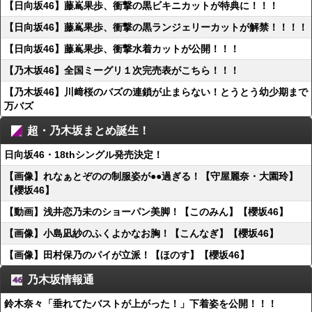
【日向坂46】藤嶌果歩、衝撃の黒ビキニカットが特典に！！！
【日向坂46】藤嶌果歩、衝撃の黒ランジェリーカットが解禁！！！！
【日向坂46】藤嶌果歩、衝撃水着カットが公開！！！
【乃木坂46】全国ミーグリ１次完売表がこちら！！！
【乃木坂46】川﨑桜のバズの連鎖が止まらない！とうとう幼少期まで
万バズ
超・乃木坂まとめ誕生！
日向坂46・18thシングル発売決定！
【画像】れなぁとぞのの制服姿が●●過ぎる！【守屋麗奈・大園玲】
【櫻坂46】
【動画】浅井恋乃未のショーパン美脚！【このみん】【櫻坂46】
【画像】小島凪紗のふくよかなお胸！【こんなぎ】【櫻坂46】
【画像】田村保乃のパイが立派！【ほのす】【櫻坂46】
乃木坂情報通
鈴木奈々「垂れてたバストが上がった！」下着姿を公開！！！