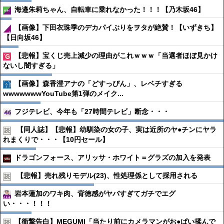
海邉朱莉ちゃん、自転車に乗れなかった！！！【乃木坂46】
【画像】下田衣珠季のデカパイぶりをヲタが絶賛！【いずきち】
【日向坂46】
【悲報】宝くじ売上減少の理由がこれｗｗｗ「当選者ほぼ見かけ
ないし闇すぎる」
【画像】森香澄アナの「どすっぴん」、レベチすぎる
wwwwwwwYouTube第1弾のメイク...
フジテレビ、今年も「27時間テレビ」断念・・・
【同人誌】【悲報】幼馴染の女の子、実は近所のヤ●︎チンにヤラ
れまくりで・・・【10円セール】
ドラゴンフォース、アリッサ・ホワイト＝グラズの加入を発表
【悲報】売れ残りモデル(23)、性処理係として採用される
岩本蓮加のワキ肉、背徳感がヤバすぎてガチでエグ
い・・・！！！
【衝撃告白】MEGUMI「当たり前にカメラマンがお●ぱい揉んで