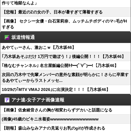
作りて地獄なんよ」
【悲報】最近のZの女の子、日本が暑すぎて薄着すぎる
【画像】 セクシー女優・白石茉莉奈、ムッチムチボディのマ○毛がH
すぎる
坂道情報通
あやてぃーさん、激おこｗ【乃木坂46】
｢乃木坂あそぶだけ 1万円で遊ぼう！｣ 後編公開！！！【乃木坂46】
｢格なむチャンネル｣ 名古屋飯編公開ｷﾀ━(ﾟ∀ﾟ)━!【乃木坂46】
次回の乃木中で先輩メンバーの意外な素顔が明らかに！さらに卒業す
るあやてぃーからラストメッセ...
10/29の｢MTV VMAJ 2026｣に出演決定！！！【乃木坂46】
アナ速‐女子アナ画像速報
【画像】佐倉綾音さんの胸が相変わらずデカいと話題になる
(画像)45歳のビキニ水着姿wwwwwwwwwwwwwww
【朗報】森山みなみアナの見返りお乳のgifが作成される