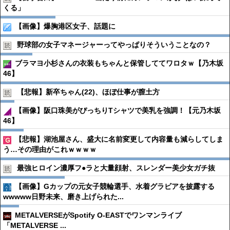
くる」
【画像】爆胸港区女子、話題に
野球部の女子マネージャーってやっぱりそういうことなの？
ブラマヨ小杉さんの衣装もちゃんと保管しててワロタｗ【乃木坂
46】
【悲報】新卒ちゃん(22)、ほぼ仕事が膣土方
【画像】阪口珠美がぴっちりTシャツで美乳を強調！【元乃木坂
46】
【悲報】湖池屋さん、盛大に名前変更して内容量も減らしてしま
う…その理由がこれｗｗｗｗ
最強ヒロイン濃厚フ●︎ラと大量顔射、スレンダー美少女ガチ抜
【画像】Gカップの元女子競輪選手、水着グラビアを披露する
wwwww日野未来、磨き上げられた...
METALVERSEがSpotify O-EASTでワンマンライブ
「METALVERSE ...