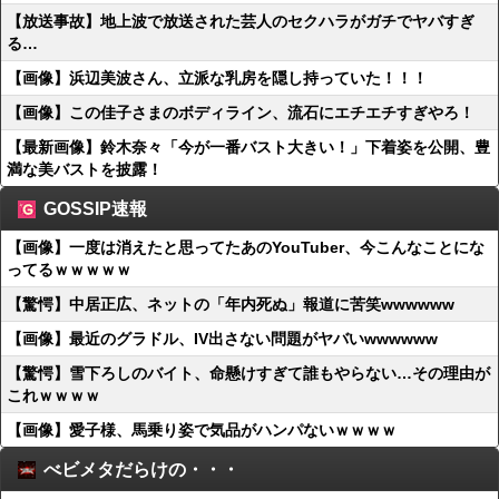
【放送事故】地上波で放送された芸人のセクハラがガチでヤバすぎ
る…
【画像】浜辺美波さん、立派な乳房を隠し持っていた！！！
【画像】この佳子さまのボディライン、流石にエチエチすぎやろ！
【最新画像】鈴木奈々「今が一番バスト大きい！」下着姿を公開、豊
満な美バストを披露！
GOSSIP速報
【画像】一度は消えたと思ってたあのYouTuber、今こんなことにな
ってるｗｗｗｗｗ
【驚愕】中居正広、ネットの「年内死ぬ」報道に苦笑wwwwww
【画像】最近のグラドル、IV出さない問題がヤバいwwwwww
【驚愕】雪下ろしのバイト、命懸けすぎて誰もやらない…その理由が
これｗｗｗｗ
【画像】愛子様、馬乗り姿で気品がハンパないｗｗｗｗ
べビメタだらけの・・・