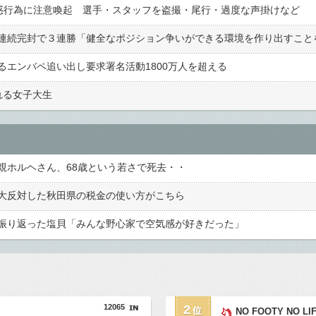
惑行為に注意喚起 選手・スタッフを盗撮・尾行・過度な声掛けなど
エンバペ追い出し要求署名活動1800万人を超える
れる女子大生
親ホルヘさん、68歳という若さで死去・・
大反対した秋田県の税金の使い方がこちら
振り返った塩貝「みんな野心家で空気感が好きだった」
12065
2
NO FOOTY NO LI