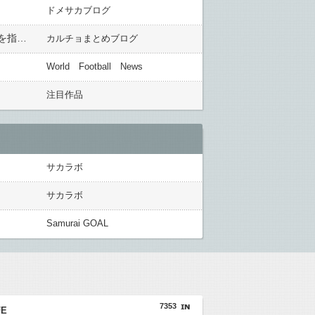
ドメサカブログ
浦和・田中達也暫定監督、就任から３連続完封で３連勝「健全なポジション争いができる環境を作り出すことを指導の中で大切にしている」
カルチョまとめブログ
World Football News
注目作品
サカラボ
サカラボ
Samurai GOAL
7353
FE