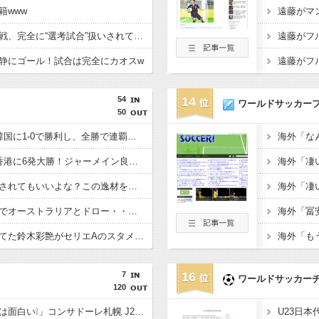
籍www
【イングランド】日本戦、完全に“選考試合”扱いされている可能性
静にゴール！試合は完全にカオスw
54
14
ワールドサッカー
50
【E-1選手権】日本、韓国に1-0で勝利し、全勝で連覇達成！ジャーメインのゴールを守り切る！
【E-1選手権】日本、香港に6発大勝！ジャーメイン良がデビュー戦で4ゴール！
佐野海舟はそろそろ許されてもいいよな？この逸材を代表に呼ばないのは大損失だろ
【悲報】日本、ホームでオーストラリアとドロー・・・谷口OGでまさかの先制許すもキレキレ中村が同点弾演出でかろうじて勝ち点1
あんだけ代表で叩かれてた鈴木彩艶がセリエAのスタメンで大活躍してるという事実
7
16
ワールドサッカー
120
「今シーズンのコンサは面白い❕」コンサドーレ札幌 J2も新開幕！ 新加入のFWペイショットが1ゴール1アシストの活躍‼徳島に2-0 開幕戦で5年ぶりの勝利