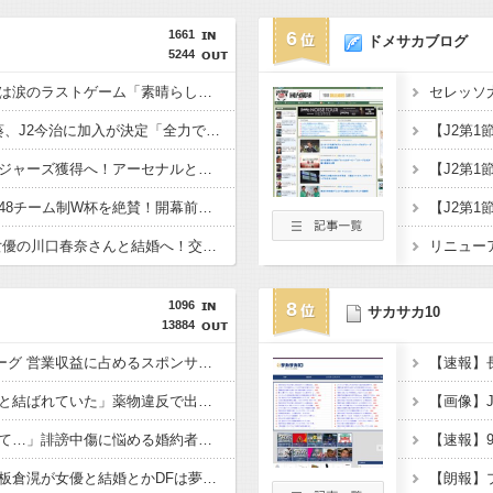
1661
6
ドメサカブログ
5244
仏代表、デシャン監督は涙のラストゲーム「素晴らしい冒険だった」 来週にもジダン新監督が就任へ
浦和退団のMF安部裕葵、J2今治に加入が決定「全力で頑張ります」（関連まとめ）
チェルシー、英代表ロジャーズ獲得へ！アーセナルとの争奪戦を制す 移籍金は英国人史上最高額の1億1700万ポンド（約256億円）
元ブラジル代表カカ、48チーム制W杯を絶賛！開幕前の不安を一蹴「多すぎると思っていたが退屈な試合は一つもなかった」
日本代表DF板倉滉、女優の川口春奈さんと結婚へ！交際１年、W杯を終え決断（関連まとめ）
1096
8
サカサカ10
13884
【画像】2025年度Jリーグ 営業収益に占めるスポンサー収入の割合一覧
「とんでもない新恋人と結ばれていた」薬物違反で出場停止→20か月ぶり復帰のムドリクを支える“超絶美女”に脚光！「一度はSNSでブロックされたが…」
「みんなから太ったって…」誹謗中傷に悩める婚約者へＣ・ロナウドが贈った“男前すぎる激励”にファン喝采！「カッコいい～」「やっぱ人格者だよこの人は」
長友佑都、谷口彰悟、板倉滉が女優と結婚とかDFは夢があるな！