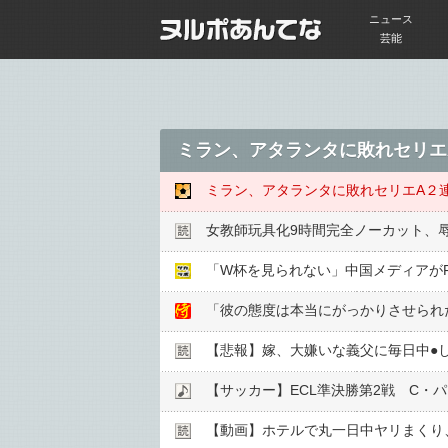
ニュース
芸能
女教師玩具化9時間完全ノーカット、
「W杯を見られない」中国メディアがF
「彼の態度は本当にがっかりさせられ
【悲報】嫁、大嫌いな義父に毎日中●︎
【動画】ホテルで丸一日中ヤリまくり