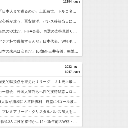
12184
トルコ人「日本人まで獲るのか」上田綺世、トルコ名門が巨額の正式オファー！現地サポが騒然！【海外の反応】
英国人「安心感が違う」冨安健洋、パレス移籍当日にデビュー！圧巻3連続ブロックも披露で現地サポが気づく..【海外の反応】
外国人「狂気の沙汰だ」FIFA会長、再選の支持見返りにモロッコへ2030年W杯決勝の開催を打診か！海外から批判殺到！【海外の反応】
外国人「アジア杯で優勝するんだ」日本代表、W杯ポット1入りに現実味!?2030大会で出場枠「64」なら追い風に！アメリカ人もポット1争いに熱視線！【海外の反応】
外国人「日本の未来は安泰だ」16歳MF三井寺眞、衝撃ゴール！久保建英超え歴代2位の記録！3得点に絡む活躍で海外絶賛！【海外の反応】
2032
6047
【動画】歴史的転換点を迎えたＪリーグ Ｊ１史上最多６万３９６０人の観客が国立を埋める…シーズン移行開幕
韓国サッカー協会、外国人審判らへ性的接待疑惑→ロンドン五輪銅メダルはく奪の可能性。「審判の国籍は日本、UAE、イラン…」
【動画】G大阪が浦和に大逆転勝利 終盤に4ゴール波乱の展開…サヴィオ退場など警告5枚で大荒れの一戦に
冨安健洋、プレミアリーグ・クリスタルパレス加入を発表！ 背番号17「望んでいた場所」 鎌田大地と同僚に
外国人審判約10人に性的接待か…14～15年前のW杯・五輪予選など7試合