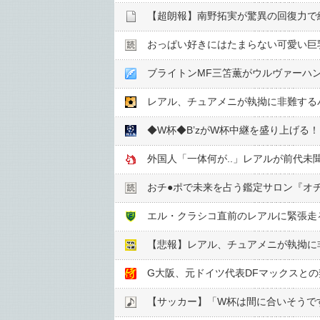
【超朗報】南野拓実が驚異の回復力で練
おっぱい好きにはたまらない可愛い巨
ブライトンMF三笘薫がウルヴァーハ
レアル、チュアメニが執拗に非難する
◆W杯◆B’zがW杯中継を盛り上げる
おチ●︎ポで未来を占う鑑定サロン『オ
エル・クラシコ直前のレアルに緊張走
【悲報】レアル、チュアメニが執拗に
G大阪、元ドイツ代表DFマックスと
【サッカー】「W杯は間に合いそうで