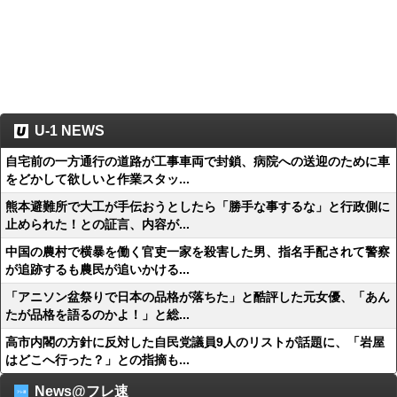
U-1 NEWS
自宅前の一方通行の道路が工事車両で封鎖、病院への送迎のために車
をどかして欲しいと作業スタッ...
熊本避難所で大工が手伝おうとしたら「勝手な事するな」と行政側に
止められた！との証言、内容が...
中国の農村で横暴を働く官吏一家を殺害した男、指名手配されて警察
が追跡するも農民が追いかける...
「アニソン盆祭りで日本の品格が落ちた」と酷評した元女優、「あん
たが品格を語るのかよ！」と総...
高市内閣の方針に反対した自民党議員9人のリストが話題に、「岩屋
はどこへ行った？」との指摘も...
News@フレ速