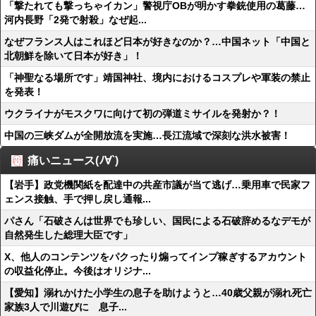
「撃たれても撃っちゃイカン」警視庁OBが明かす拳銃使用の葛藤…
河内長野「2発で射殺」なぜ起...
なぜフランス人はこれほど日本が好きなのか？…中国ネット「中国と
北朝鮮を除いて日本が好き」！
「神聖なる場所です」靖国神社、境内におけるコスプレや軍装の禁止
を発表！
ウクライナがモスクワに向けて初の弾道ミサイルを発射か？！
中国の三峡ダムが全開放流を実施…長江流域で深刻な洪水被害！
痛いニュース(ﾉ∀`)
【岩手】政党機関紙を配達中の共産市議が当て逃げ…乗用車で民家フ
ェンス接触、手で押し戻し通報...
パさん「石破さんは世界でも珍しい、国民による石破辞めるなデモが
自然発生した総理大臣です」
X、他人のコンテンツをパクったり煽ってインプ稼ぎするアカウント
の収益化停止。今後はオリジナ...
【愛知】溺れかけた小学生の息子を助けようと…40歳父親が溺れ死亡
家族3人で川遊びに 息子...