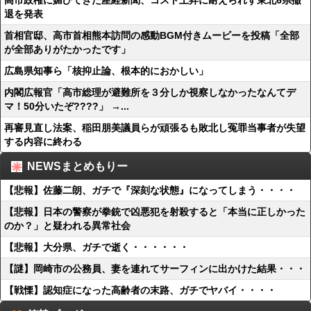
高市政権に媚びてきた産経新聞、コスト上昇に耐えられず東北6県撤
退を発表
首相官邸、高市首相熊本訪問の感動BGM付きムービーを投稿「全部
が全部ありがたかったです」
広島県知事ら「核抑止論、根本的におかしい」
内閣広報官「高市総理が避難所を３分しか視察しなかったなんてデ
マ！50分いたぞ????」 →...
再審見直し法案、稲田朋美議員らが頑張るも敗北し冤罪当事者が失望
する内容に終わる
NEWSまとめもりー
【悲報】佐藤二朗、ガチで『深刻な状態』になってしまう・・・・
【悲報】日本の警察が拳銃で凶悪犯を射殺すると「本当に正しかった
のか？」と疑われる異常社会
【悲報】大分県、ガチで逝く・・・・・・
【謎】岡崎市の公務員、妻を連れてサーフィンに出かけた結果・・・
【戦慄】認知症になった高齢者の末路、ガチでヤバイ・・・・