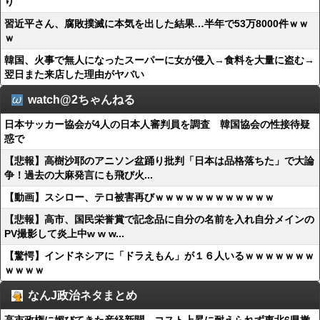
り
習近平さん、腐敗撲滅に本気を出した結果…半年で53万8000件ｗｗ
ｗ
韓国、火事で無人になったスーパーに女が侵入→食料を大量に盗む→
翌日また来店した理由がヤバい
watch@2ちゃんねる
日本サッカー協会が4人の日本人審判員を調査 韓国協会の性接待疑
惑で
【悲報】高樹沙耶のアニソン盆踊り批判「日本は品格落ちた」で大論
争！過去の大麻発言にも飛び火...
【動画】スシロー、テロ被害再びｗｗｗｗｗｗｗｗｗｗｗｗ
【悲報】高市、国民栄誉賞で記念品に自分の名前を入れ自分メインの
PV撮影して炎上中w w w...
【驚愕】インドネシアに「ドラえもん」が１６人いるｗｗｗｗｗｗｗ
ｗｗｗｗ
なんJ政治ネタまとめ