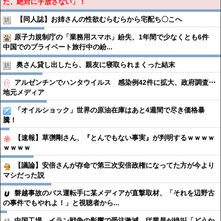
た、絶対に手放さない」！
【同人誌】お姉さんの性欲むらむらから宅配ち〇こへ
原子力規制庁の「業務用スマホ」紛失、1年間で少なくとも6件
中国でのプライベート旅行中の紛...
奥さん貸し出したら、親友に寝取られまくった結末
アルゼンチンでハンタウイルス 感染例42件に拡大、政府調査⋯
地元メディア
「オイルショック」世界の原油在庫はあと4週間で尽き価格暴
騰！
【速報】草彅剛さん、『とんでもない事実』が判明するｗｗｗｗ
ｗｗｗｗ
【議論】安倍さんが存命で第三次安倍政権になってた方が今より
マシだった説
磐越事故のバス運転手に某メディアが直撃取材、「それを辺野古
の事件でもやれよ！」と視聴者から...
中国工場、イラン戦争の影響で受注激減。従業員が絶叫「どうか