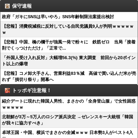
保守速報
政府「ガキにSNSは早いやろ」SNS年齢制限法案提出検討
【悲報】消費税減税に反対している自民党議員9人が判明ｗｗｗｗｗ
ｗ
【悲報】中国、橋の欄干が強風一発で粉々に 鉄筋ゼロ 当局「接着
剤でくっつけただけ」「正常で...
「外国人受け入れ反対」大幅増56.3(%) 東大調査 前回から20ポイン
ト以上の爆増
【悲報】コメ卸大手さん、営業利益83％減 高値で買い込んだ米が売
れず「損切り祭り」開幕へ
トッポギ注意報！
紹介デートに現れた韓国人男性、まさかの「全身登山服」で女性困惑
ｗｗｗｗｗ
北朝鮮が3万～5万人のロシア派兵決定 →ゼレンスキー大統領「韓国
が我々に協力すべき」
卓球王国・中国、横浜でまさかの全滅ｗｗｗ 日本勢3人がベスト4入