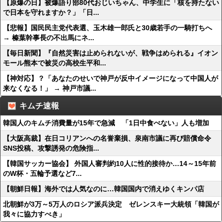
【原爆の日】被爆語り部80代おじいちゃん、中学生に「核を持たない
で日本を守れますか？」「日...
【悲報】国民民主党代表選、玉木雄一郎氏と30歳若手の一騎打ちへ
→ 榛葉幹事長の不出馬にネ...
【毎日新聞】『自然災害は止められないが、戦争はめられる』イオン
モール熊本で被災の高校生平和...
【神対応】？「あなたのせいで神戸が反中イメージになって中国人が
来なくなる！」 → 神戸市議...
キムチ速報
韓国人のキムチ消費量が15年で急減 「1日中食べない」人も増加
【大阪高裁】在日コリアンへの名誉棄損、泉南市議に再び賠償命令
SNS投稿、攻撃誘発の危険指...
【韓国サッカー協会】 外国人審判約10人に性的接待か…14～15年前
のW杯・五輪予選など7...
【朝鮮日報】海外では人気なのに…韓国国内で消えゆくキンパ店
北朝鮮が3万～5万人のロシア派兵決定 ゼレンスキー大統領「韓国が
我々に協力すべき」