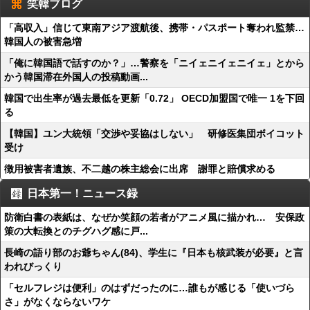
笑韓ブログ
「高収入」信じて東南アジア渡航後、携帯・パスポート奪われ監禁…
韓国人の被害急増
「俺に韓国語で話すのか？」…警察を「ニイェニイェニイェ」とから
かう韓国滞在外国人の投稿動画...
韓国で出生率が過去最低を更新「0.72」 OECD加盟国で唯一 1を下回
る
【韓国】ユン大統領「交渉や妥協はしない」 研修医集団ボイコット
受け
徴用被害者遺族、不二越の株主総会に出席 謝罪と賠償求める
日本第一！ニュース録
防衛白書の表紙は、なぜか笑顔の若者がアニメ風に描かれ… 安保政
策の大転換とのチグハグ感に戸...
長崎の語り部のお爺ちゃん(84)、学生に『日本も核武装が必要』と言
われびっくり
「セルフレジは便利」のはずだったのに…誰もが感じる「使いづら
さ」がなくならないワケ