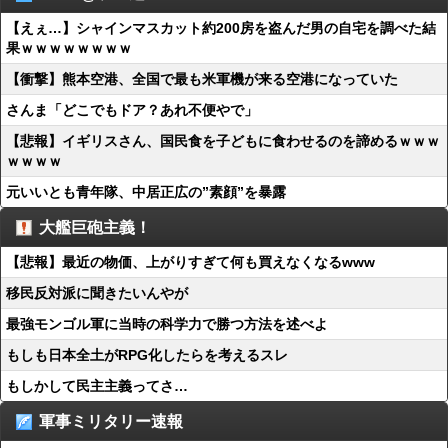
【えぇ…】シャインマスカット約200房を盗んだ男の自宅を調べた結
果ｗｗｗｗｗｗｗｗ
【衝撃】熊本空港、全国で最も米軍機が来る空港になっていた
さんま「どこでもドア？あれ不便やで」
【悲報】イギリスさん、国民食を子どもに食わせるのを諦めるｗｗｗ
ｗｗｗｗ
元いいとも青年隊、中居正広の”素顔”を暴露
大艦巨砲主義！
【悲報】最近の物価、上がりすぎて何も買えなくなるwww
移民反対派に聞きたいんやが
最強モンゴル軍に当時の科学力で勝つ方法を述べよ
もしも日本全土がRPG化したらを考えるスレ
もしかして民主主義ってさ…
軍事ミリタリー速報