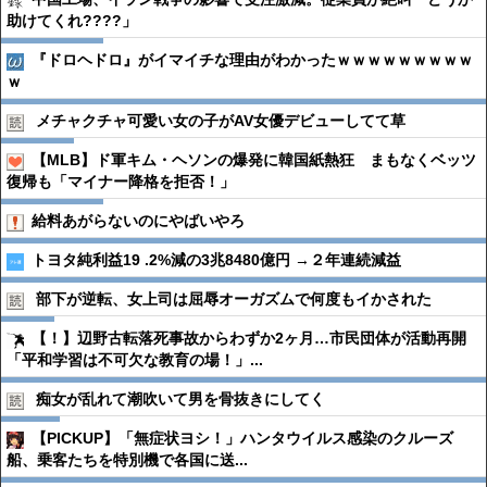
助けてくれ????」
『ドロヘドロ』がイマイチな理由がわかったｗｗｗｗｗｗｗｗｗ
ｗ
メチャクチャ可愛い女の子がAV女優デビューしてて草
【MLB】ド軍キム・ヘソンの爆発に韓国紙熱狂 まもなくベッツ
復帰も「マイナー降格を拒否！」
給料あがらないのにやばいやろ
トヨタ純利益19 .2%減の3兆8480億円 →２年連続減益
部下が逆転、女上司は屈辱オーガズムで何度もイかされた
【！】辺野古転落死事故からわずか2ヶ月…市民団体が活動再開
「平和学習は不可欠な教育の場！」...
痴女が乱れて潮吹いて男を骨抜きにしてく
【PICKUP】「無症状ヨシ！」ハンタウイルス感染のクルーズ
船、乗客たちを特別機で各国に送...