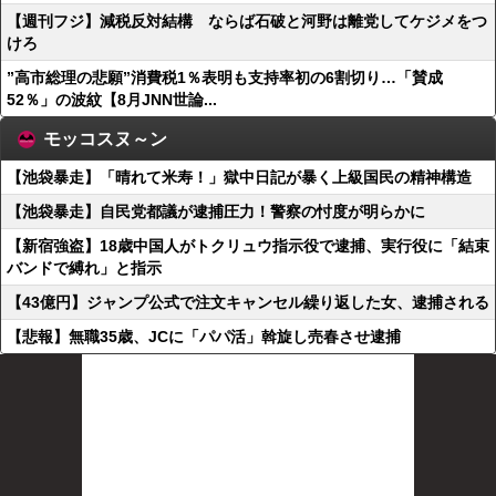
【週刊フジ】減税反対結構 ならば石破と河野は離党してケジメをつ
けろ
”高市総理の悲願”消費税1％表明も支持率初の6割切り…「賛成
52％」の波紋【8月JNN世論...
モッコスヌ～ン
【池袋暴走】「晴れて米寿！」獄中日記が暴く上級国民の精神構造
【池袋暴走】自民党都議が逮捕圧力！警察の忖度が明らかに
【新宿強盗】18歳中国人がトクリュウ指示役で逮捕、実行役に「結束
バンドで縛れ」と指示
【43億円】ジャンプ公式で注文キャンセル繰り返した女、逮捕される
【悲報】無職35歳、JCに「パパ活」斡旋し売春させ逮捕