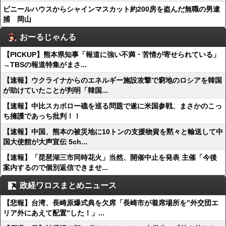
ビニールハウスからシャインマスカット約200房を盗んだ無職の男逮
捕 岡山
おーるじゃんる
【PICKUP】熊本県知事「報道に強い不満・苦情が寄せられている」
→TBSの報道特集がまさ...
【速報】ウクライナからのエネルギー施設攻撃で窮地のロシアを韓国
が助けていたことが判明「韓国...
【速報】中比スカボロー礁を巡る問題で遂に米国参戦、まさかのこっ
ち擁護であっち批判！！
【速報】中国、熊本の被災地に10トンの支援物資を黙々と輸送して中
国大使館が大声宣伝 5ch...
【速報】「琵琶湖三市同時花火」当然、開催中止を発表 主催「今後
案内するので個別返信できませ...
政経ワロスまとめニュース
【悲報】台湾、長崎原爆式典を欠席「長崎市が着席場所を”外交団エ
リア外にあえて配置”した！」...