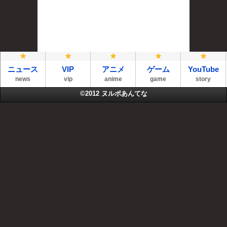
ニュース
VIP
アニメ
ゲーム
YouTube
news
vip
anime
game
story
©2012
ヌルポあんてな