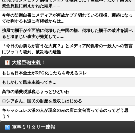
資金負担に耐えかねた結果…...
今年の防衛白書にメディアが何故かブチ切れている模様、躍起になっ
て批判するも逆に有権者からは...
強風で欄干が全面的に倒壊した中国の橋、倒壊した欄干の破片を調べ
ると凄まじい事実が発覚して…...
「今日のお前らが言うな大賞？」とメディア関係者の一般人への苦言
にツッコミ殺到、被災地の避難...
大艦巨砲主義！
もしも日本全土がRPG化したらを考えるスレ
もしかして民主主義ってさ…
高市の消費税減税ちょっとひどいわ
ロシアさん、国民の財産を没収しはじめる
キャッシュレス派の人が現金のみの店に文句言ってるのってどう思
う？
軍事ミリタリー速報