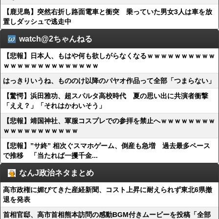
【鹿児島】突然右折し路面電車と衝突 乗っていた男女3人は車を放
置しダッシュで逃走中
watch@2ちゃんねる
【悲報】日本人、もはや何も欲しがらなくなるｗｗｗｗｗｗｗｗｗｗ
ｗｗｗｗｗｗｗｗｗｗｗｗｗｗ
はっきりいうね、もののけ以降のパヤオ作品って全部「つまらない」
【驚愕】浜田雅功、超スパルタ高校時代 夏の思い出に共演者衝撃
「ええ？」「それはかわいそう」
【悲報】靖国神社、軍服コスプレでの参拝を禁止へｗｗｗｗｗｗｗｗ
ｗｗｗｗｗｗｗｗｗｗｗ
【悲報】”サ終” 相次ぐスマホゲーム、倒産も急増 過去最多ペース
で推移 「当たれば一攫千金...
なんJ政治ネタまとめ
高市政権に媚びてきた産経新聞、コスト上昇に耐えられず東北6県撤
退を発表
首相官邸、高市首相熊本訪問の感動BGM付きムービーを投稿「全部