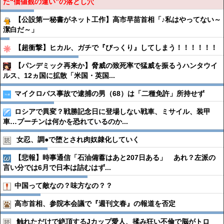
た“価値観の違い”の落とし穴
【公設第一秘書がネット工作】高市早苗首相「♪私はやってない～
潔白だ～」
【超衝撃】ヒカル、ガチで『びっくり』してしまう！！！！！！
【パンデミック再来か】脅威の致死率で猛威を振るうハンタウイ
ルス、12ヵ国に拡散「米国・英国...
マイクロバス事故で逮捕の男（68）は「二種免許」所持せず
ロシアで異変？戦勝記念日に登場しない戦車、ミサイル、装甲
車…プーチンは何かを恐れているのか...
女忍、調●︎で堕とされ肉奴隷化していく
【悲報】時事通信「石油備蓄はあと207日ある」 あれ？左派の
言い分では6月で日本は詰むはず...
中国って敵なの？味方なの？？
高市首相、参院本会議で『週刊文春』の報道を否定
触れただけで絶頂するJカップ愛人、揉み狂い不倫で脳がトロ