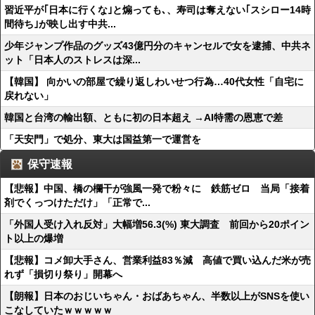
習近平が｢日本に行くな｣と煽っても､、寿司は奪えない｢スシロー14時
間待ち｣が映し出す中共...
少年ジャンプ作品のグッズ43億円分のキャンセルで女を逮捕、中共ネ
ット「日本人のストレスは深...
【韓国】 向かいの部屋で繰り返しわいせつ行為…40代女性「自宅に
戻れない」
韓国と台湾の輸出額、ともに初の日本超え →AI特需の恩恵で差
「天安門」で処分、東大は国益第一で運営を
保守速報
【悲報】中国、橋の欄干が強風一発で粉々に 鉄筋ゼロ 当局「接着
剤でくっつけただけ」「正常で...
「外国人受け入れ反対」大幅増56.3(%) 東大調査 前回から20ポイン
ト以上の爆増
【悲報】コメ卸大手さん、営業利益83％減 高値で買い込んだ米が売
れず「損切り祭り」開幕へ
【朗報】日本のおじいちゃん・おばあちゃん、半数以上がSNSを使い
こなしていたｗｗｗｗｗ