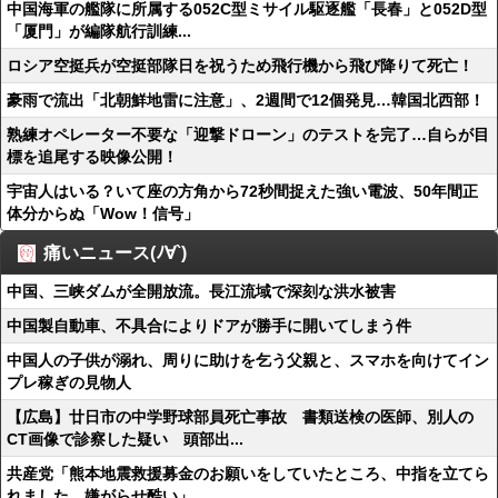
中国海軍の艦隊に所属する052C型ミサイル駆逐艦「長春」と052D型
「厦門」が編隊航行訓練...
ロシア空挺兵が空挺部隊日を祝うため飛行機から飛び降りて死亡！
豪雨で流出「北朝鮮地雷に注意」、2週間で12個発見…韓国北西部！
熟練オペレーター不要な「迎撃ドローン」のテストを完了…自らが目
標を追尾する映像公開！
宇宙人はいる？いて座の方角から72秒間捉えた強い電波、50年間正
体分からぬ「Wow！信号」
痛いニュース(ﾉ∀`)
中国、三峡ダムが全開放流。長江流域で深刻な洪水被害
中国製自動車、不具合によりドアが勝手に開いてしまう件
中国人の子供が溺れ、周りに助けを乞う父親と、スマホを向けてイン
プレ稼ぎの見物人
【広島】廿日市の中学野球部員死亡事故 書類送検の医師、別人の
CT画像で診察した疑い 頭部出...
共産党「熊本地震救援募金のお願いをしていたところ、中指を立てら
れました。嫌がらせ酷い」