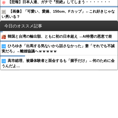
【悲報】日本人達、ガチで『拒絶』してしまう・・・・・・・
【画像】「可愛い、愛嬌、150cm、Fカップ」←これ好きじゃな
い男いる？
今日のオススメ記事
韓国と台湾の輸出額、ともに初の日本超え →AI特需の恩恵で差
ひろゆき「出馬する気ないから話さなかった」妻「それでも不誠
実だろ」→離婚協議へｗｗｗｗｗ
高市総理、被爆体験者と面会するも「握手だけ」←何のために会
うんだよ…