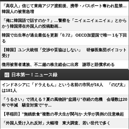
「高収入」信じて東南アジア渡航後、携帯・パスポート奪われ監禁…
韓国人の被害急増
「俺に韓国語で話すのか？」…警察を「ニイェニイェニイェ」とから
かう韓国滞在外国人の投稿動画...
韓国で出生率が過去最低を更新「0.72」 OECD加盟国で唯一 1を下回
る
【韓国】ユン大統領「交渉や妥協はしない」 研修医集団ボイコット
受け
徴用被害者遺族、不二越の株主総会に出席 謝罪と賠償求める
日本第一！ニュース録
インドネシアに「ドラえもん」という名前の市民が16人 「のび太」
は181人
「うるさい」で消える？夏の風物詩”盆踊り”存続の危機 会場数は20
年で半減 騒音対策で”サ...
【早稲田】”無銭飲食”複数の早大生が関与か 大学が異例の注意喚起
「外国人受け入れ反対」大幅増 東大調査、若い世代で多く