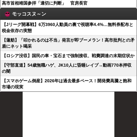
高市首相靖国参拝「適切に判断」 官房長官
モッコスヌ～ン
【Jリーグ開幕戦】6万3960人動員の裏で視聴率4.4%…無料券配布と
税金依存の実態
【蓮舫】「叩かれるのは不当」発言が即ブーメラン！高市批判との矛
盾にネット喝采
【ロシア没収】国民の車・宝石まで強制接収、戦費調達の末期症状か
【守部直道】54歳無職ハゲ、JK10人に昏睡レイプ→動画770本押収
の闇
【スマホゲーム倒産】2026年は過去最多ペース！開発費高騰と飽和
市場の現実