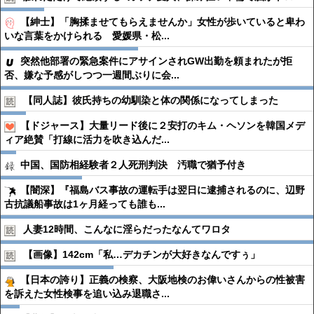
【紳士】「胸揉ませてもらえませんか」女性が歩いていると卑わ
いな言葉をかけられる 愛媛県・松...
突然他部署の緊急案件にアサインされGW出勤を頼まれたが拒
否、嫌な予感がしつつ一週間ぶりに会...
【同人誌】彼氏持ちの幼馴染と体の関係になってしまった
【ドジャース】大量リード後に２安打のキム・ヘソンを韓国メデ
ィア絶賛「打線に活力を吹き込んだ...
中国、国防相経験者２人死刑判決 汚職で猶予付き
【闇深】『福島バス事故の運転手は翌日に逮捕されるのに、辺野
古抗議船事故は1ヶ月経っても誰も...
人妻12時間、こんなに淫らだったなんてワロタ
【画像】142cm「私…デカチンが大好きなんですぅ」
【日本の誇り】正義の検察、大阪地検のお偉いさんからの性被害
を訴えた女性検事を追い込み退職さ...