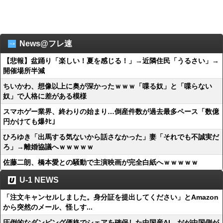
News@フレ速
【悲報】盆踊り「楽しい！夏を感じる！」→近隣住民「うるさい」→
開催場所半減
ちいかわ、想像以上に奥が深かったｗｗｗ「喋る奴」と「喋らない
奴」で人格に差がある模様
スマホゲー業界、終わりの始まり…倒産件数が過去最多ペース「数億
円かけても爆ﾀﾋ」
ひろゆき「出馬する気ないから話さなかった」妻「それでも不誠実だ
ろ」→離婚協議へｗｗｗｗｗ
佐藤二朗、橋本愛との騒動で主演映画が完全白紙へｗｗｗｗｗ
U-1 NEWS
「注文キャンセルしました。身分証を提出してください」とAmazon
から突然のメール、怪しす...
圧倒的なダンピング価格でシェアを確保した中国産AI、だが中国側が