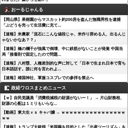
おーるじゃんる
【岡山県】果樹園からマスカット約200房を盗んだ無職男性を逮捕
「ぶどうを売って生活費に充て...
【速報】米農家「流石にこんな値段じゃ、米作り辞める人、出るんじ
ゃないかなあ？？」
【速報】橋の欄干が強風で倒壊、中に鉄筋がないことが発覚 中国当
局「接着剤で固定したので問題...
【速報】八村塁、人種差別的な声に対して「日本で生まれ日本で育ち
日本語話す。誰に何を言われよ...
【速報】靖国神社、軍服コスプレでの参拝を禁止へ
政経ワロスまとめニュース
【ｗ】自民党議員「消費税減税の財源がないー！」 → 片山財務相、
財源の心配は１ミリもいらな...
【動画】東大生ｖｓ キャバ嬢 → ｗｗｗｗｗｗｗｗｗｗｗｗｗｗｗｗ
ｗｗ
【速報】トランプ大統領「米国籍を目的とした「出産ツーリズム」を