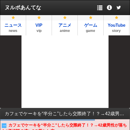
ヌルポあんてな
ニュース
VIP
アニメ
ゲーム
YouTube
news
vip
anime
game
story
カフェでケーキを“半分こ”したら交際終了！？→42歳男性が落ちた“価値観の違い”の落とし穴
カフェでケーキを“半分こ”したら交際終了！？→42歳男性が落ち