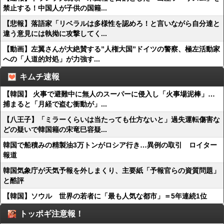
禁止する！中国人が子供の国籍...
【悲報】落語家「リベラルは多様性を認めろ！と言いながら自分達と
違う意見には執拗に攻撃してく...
【動画】左翼さんが大絶賛する”人権大国”ドイツの警察、極左活動家
への「人道的対処」が力強す...
キムチ速報
【韓国】 火事で避難中に無人のスーパーに侵入し「火事場泥棒」…
捕まると「月経で盗む衝動が」...
【八王子】「ミラーくらいは当たっても仕方ないと」過失運転傷害な
どの疑いで韓国籍の宋竜巳容疑...
韓国で船積みの精製油3万トンがロシア行き…異例の取引 ロイター
報道
韓国気象庁が天気予報を外しまくり、主要紙「予報官らの資質問題」
と酷評
【韓国】ソウル 世界の若者に「最も人気な都市」＝5年連続1位
トッポギ注意報！