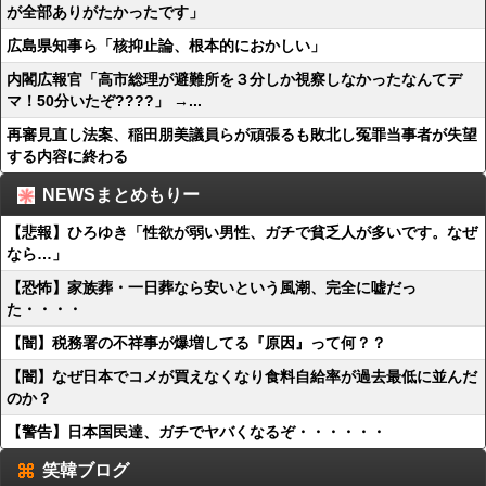
が全部ありがたかったです」
広島県知事ら「核抑止論、根本的におかしい」
内閣広報官「高市総理が避難所を３分しか視察しなかったなんてデ
マ！50分いたぞ????」 →...
再審見直し法案、稲田朋美議員らが頑張るも敗北し冤罪当事者が失望
する内容に終わる
NEWSまとめもりー
【悲報】ひろゆき「性欲が弱い男性、ガチで貧乏人が多いです。なぜ
なら…」
【恐怖】家族葬・一日葬なら安いという風潮、完全に嘘だっ
た・・・・
【闇】税務署の不祥事が爆増してる『原因』って何？？
【闇】なぜ日本でコメが買えなくなり食料自給率が過去最低に並んだ
のか？
【警告】日本国民達、ガチでヤバくなるぞ・・・・・・
笑韓ブログ