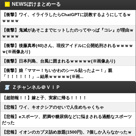
NEWSぽけまとめーる
【衝撃】ワイ、イライラしたらChatGPTに説教するようにしてるｗ
ｗｗｗｗ
【衝撃】鬼滅があそこまでヒットしたのってやっぱ『コレ』が理由ｗ
ｗｗｗｗ
【衝撃】後藤真希(40)さん、現役アイドルに公開処刑されるｗｗｗｗ
ｗ(※画像あり)
【衝撃】日本列島、台風に囲まれるｗｗｗｗｗ(※画像あり)
【衝撃】娘「ママー！ちいかわのシール貼ったよー！」親
「！！！！！！」→結果ｗｗｗｗｗ(※画...
Ｚチャンネル＠ＶＩＰ
【超朗報！！】嫁と子、実家に帰る！！！！
【悲報】ワイ、キオクシアのせいで人生めちゃくちゃ
【悲報】eスポーツ、肥満や糖尿病などに悩まされる過酷なスポーツ
だった
【悲報】イオンのカプヌ詰め放題(1500円)、7個しか入らなかったｗ