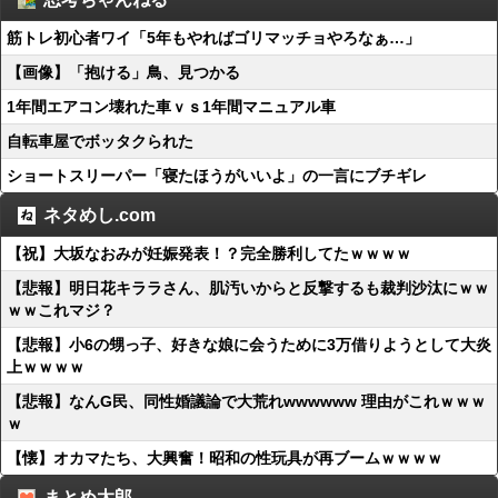
筋トレ初心者ワイ「5年もやればゴリマッチョやろなぁ…」
【画像】「抱ける」鳥、見つかる
1年間エアコン壊れた車ｖｓ1年間マニュアル車
自転車屋でボッタクられた
ショートスリーパー「寝たほうがいいよ」の一言にブチギレ
ネタめし.com
【祝】大坂なおみが妊娠発表！？完全勝利してたｗｗｗｗ
【悲報】明日花キララさん、肌汚いからと反撃するも裁判沙汰にｗｗ
ｗｗこれマジ？
【悲報】小6の甥っ子、好きな娘に会うために3万借りようとして大炎
上ｗｗｗｗ
【悲報】なんG民、同性婚議論で大荒れwwwwww 理由がこれｗｗｗ
ｗ
【懐】オカマたち、大興奮！昭和の性玩具が再ブームｗｗｗｗ
まとめ太郎