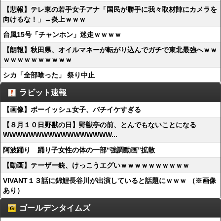
【悲報】テレ東の若手女子アナ「国民が勝手に我々取材陣にカメラを
向けるな！」→炎上ｗｗｗ
台風15号「チャンホン」迷走ｗｗｗｗ
【朗報】秋田県、オイルマネーが転がり込んでガチで東北最強へｗｗ
ｗｗｗｗｗｗｗｗｗｗ
シカ「全部喰った」 祭り中止
ラビット速報
【画像】ボーイッシュ女子、バチイケすぎる
【８月１０日野獣の日】野獣亭の前、とんでもないことになる
WWWWWWWWWWWWWWWWW...
阿波踊り 踊り子女性の体の一部“強調動画”拡散
【動画】テーザー銃、けっこうエグいｗｗｗｗｗｗｗｗｗｗ
VIVANT１３話に錦鯉長谷川が出演していると話題にｗｗｗ （※画像
あり）
ゴールデンタイムズ