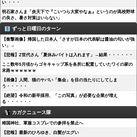
い ・・・
明石家さんま「炎天下で『こいつら大変やなぁ』というのが高校野球
の良さ。暑さ対策はいらない」
ずっと日曜日のターン
【衝撃画像】帰国した日本人「さすが日本の代表駅は醤油の匂いが強
い」→
【悲報】Z世代さん「夏休みバイトは入れます」→結果・・・・・・
ここ数年5月頃からゴキキャップ系を各所に配置していたワイの家の
末路ｗｗｗｗｗｗ
【画像】人間、猫のヤバい「集会」を目の当たりにしてしま
う・・・・・
【絶望】令和の新卒採用、「この写真」が必要な企業が増え
る・・・・・・
カガクニュース隊
靖国神社、軍服コスプレでの参拝を禁止へ
【悲報】最新のひろゆき、白髪がエグい