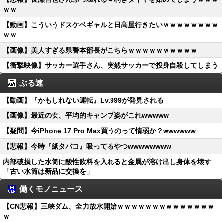
ｗｗ
【動画】こういうドスケベギャルと日高屋行きたいｗｗｗｗｗｗｗｗ
ｗｗ
【画像】美人すぎる県警本部長がこちらｗｗｗｗｗｗｗｗｗｗ
【衝撃映像】サッカー選手さん、突然サッカーで投身自殺してしまう
ぶる速
【動画】『かもしれない運転』Lv.999が発見される
【画像】最近の女、平均的キャンプ姿がこれwwwww
【疑問】今iPhone 17 Pro Max買うのって情弱か？wwwwww
【悲報】今時『紙タバコ』吸ってるやつwwwwwwww
内部破損した水筒に酸性飲料を入れると金属が溶け出し身体を壊す
「古い水筒は新品に交換を」
働くモノニュース
【CN悲報】三峡ダム、全力放水開始ｗｗｗｗｗｗｗｗｗｗｗｗｗｗ
ｗ