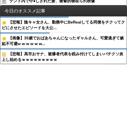
テント内で中●︎しされた妻、衝撃的寝取られ映像
今日のオススメ記事
【悲報】陰キャ女さん、勤務中にBeRealしてる同僚をチクってク
ビにさせたエピソードを大公...
【画像】35歳でおばあちゃんになったギャルさん、可愛過ぎて嫉
妬不可避w w w w w w...
【悲報】高市おサナ、被爆者代表を睨み付けてしまいバチクソ炎
上し始めるｗｗｗｗｗｗｗｗｗ