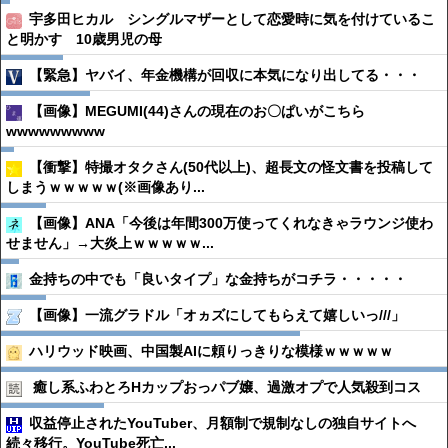
宇多田ヒカル シングルマザーとして恋愛時に気を付けているこ
と明かす 10歳男児の母
【緊急】ヤバイ、年金機構が回収に本気になり出してる・・・
【画像】MEGUMI(44)さんの現在のお〇ぱいがこちら
wwwwwwwww
【衝撃】特撮オタクさん(50代以上)、超長文の怪文書を投稿して
しまうｗｗｗｗｗ(※画像あり...
【画像】ANA「今後は年間300万使ってくれなきゃラウンジ使わ
せません」→大炎上ｗｗｗｗｗ...
金持ちの中でも「良いタイプ」な金持ちがコチラ・・・・・
【画像】一流グラドル「オヵズにしてもらえて嬉しいっ///」
ハリウッド映画、中国製AIに頼りっきりな模様ｗｗｗｗｗ
癒し系ふわとろHカップおっパブ嬢、過激オプで人気殺到コス
収益停止されたYouTuber、月額制で規制なしの独自サイトへ
続々移行。YouTube死亡...