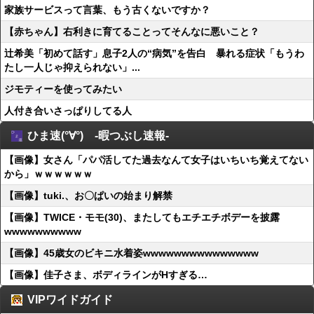
家族サービスって言葉、もう古くないですか？
【赤ちゃん】右利きに育てることってそんなに悪いこと？
辻希美「初めて話す」息子2人の“病気”を告白 暴れる症状「もうわ
たし一人じゃ抑えられない」...
ジモティーを使ってみたい
人付き合いさっぱりしてる人
ひま速(°∀°) -暇つぶし速報-
【画像】女さん「パパ活してた過去なんて女子はいちいち覚えてない
から」ｗｗｗｗｗｗ
【画像】tuki.、お〇ぱいの始まり解禁
【画像】TWICE・モモ(30)、またしてもエチエチボデーを披露
wwwwwwwwww
【画像】45歳女のビキニ水着姿wwwwwwwwwwwwwww
【画像】佳子さま、ボディラインがHすぎる…
VIPワイドガイド