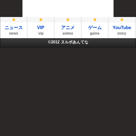
ニュース
VIP
アニメ
ゲーム
YouTube
news
vip
anime
game
story
©2012
ヌルポあんてな