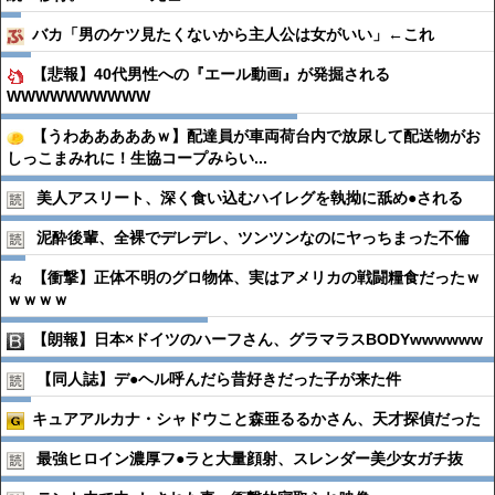
バカ「男のケツ見たくないから主人公は女がいい」←これ
【悲報】40代男性への『エール動画』が発掘される
WWWWWWWWWW
【うわあああああｗ】配達員が車両荷台内で放尿して配送物がお
しっこまみれに！生協コープみらい...
美人アスリート、深く食い込むハイレグを執拗に舐め●︎される
泥酔後輩、全裸でデレデレ、ツンツンなのにヤっちまった不倫
【衝撃】正体不明のグロ物体、実はアメリカの戦闘糧食だったｗ
ｗｗｗｗ
【朗報】日本×ドイツのハーフさん、グラマラスBODYwwwwww
【同人誌】デ●︎ヘル呼んだら昔好きだった子が来た件
キュアアルカナ・シャドウこと森亜るるかさん、天才探偵だった
最強ヒロイン濃厚フ●︎ラと大量顔射、スレンダー美少女ガチ抜