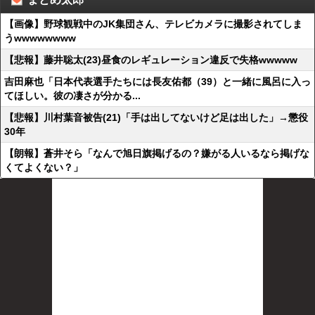
【画像】野球観戦中のJK集団さん、テレビカメラに撮影されてしま
うwwwwwwww
【悲報】藤井聡太(23)昼食のレギュレーション違反で失格wwwww
吉田麻也「日本代表選手たちには長友佑都（39）と一緒に風呂に入っ
てほしい。彼の凄さが分かる...
【悲報】川村葉音被告(21)「手は出してないけど足は出した」→懲役
30年
【朗報】蒼井そら「なんで旭日旗掲げるの？嫌がる人いるなら掲げな
くてよくない？」