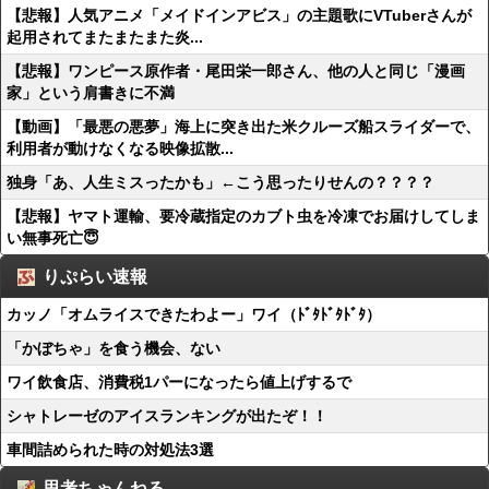
【悲報】人気アニメ「メイドインアビス」の主題歌にVTuberさんが
起用されてまたまたまた炎...
【悲報】ワンピース原作者・尾田栄一郎さん、他の人と同じ「漫画
家」という肩書きに不満
【動画】「最悪の悪夢」海上に突き出た米クルーズ船スライダーで、
利用者が動けなくなる映像拡散...
独身「あ、人生ミスったかも」←こう思ったりせんの？？？？
【悲報】ヤマト運輸、要冷蔵指定のカブト虫を冷凍でお届けしてしま
い無事死亡😇
りぷらい速報
カッノ「オムライスできたわよー」ワイ（ﾄﾞﾀﾄﾞﾀﾄﾞﾀ）
「かぼちゃ」を食う機会、ない
ワイ飲食店、消費税1パーになったら値上げするで
シャトレーゼのアイスランキングが出たぞ！！
車間詰められた時の対処法3選
思考ちゃんねる