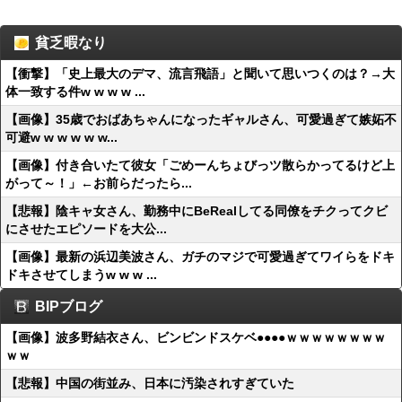
貧乏暇なり
【衝撃】「史上最大のデマ、流言飛語」と聞いて思いつくのは？→大
体一致する件w w w w ...
【画像】35歳でおばあちゃんになったギャルさん、可愛過ぎて嫉妬不
可避w w w w w w...
【画像】付き合いたて彼女「ごめーんちょびっツ散らかってるけど上
がって～！」←お前らだったら...
【悲報】陰キャ女さん、勤務中にBeRealしてる同僚をチクってクビ
にさせたエピソードを大公...
【画像】最新の浜辺美波さん、ガチのマジで可愛過ぎてワイらをドキ
ドキさせてしまうw w w ...
BIPブログ
【画像】波多野結衣さん、ビンビンドスケベ●●●●ｗｗｗｗｗｗｗｗ
ｗｗ
【悲報】中国の街並み、日本に汚染されすぎていた