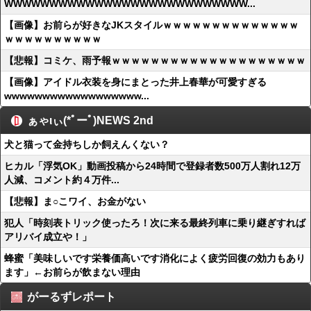
WWWWWWWWWWWWWWWWWWWWWWWWWWW...
【画像】お前らが好きなJKスタイルｗｗｗｗｗｗｗｗｗｗｗｗｗｗ
ｗｗｗｗｗｗｗｗｗｗ
【悲報】コミケ、雨予報ｗｗｗｗｗｗｗｗｗｗｗｗｗｗｗｗｗｗｗｗ
【画像】アイドル衣装を身にまとった井上春華が可愛すぎる
wwwwwwwwwwwwwwwwww...
ぁゃιぃ(*ﾟーﾟ)NEWS 2nd
犬と猫って金持ちしか飼えんくない？
ヒカル「浮気OK」動画投稿から24時間で登録者数500万人割れ12万
人減、コメント約４万件...
【悲報】ま○こワイ、お金がない
犯人「時刻表トリック使ったろ！次に来る最終列車に乗り継ぎすれば
アリバイ成立や！」
蜂蜜「美味しいです栄養価高いです消化によく疲労回復の効力もあり
ます」←お前らが飲まない理由
がーるずレポート