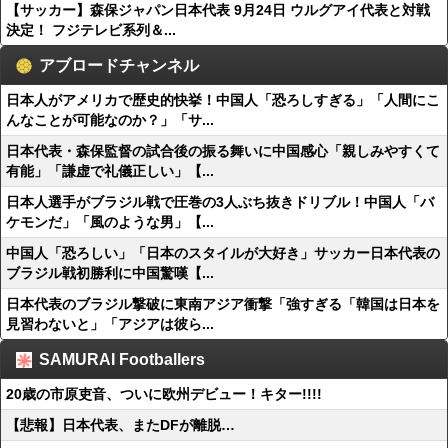
【サッカー】森保ジャパン日本代表 9月24日 ウルグアイ代表と対戦
決定！ フジテレビ系列＆...
アブロードチャンネル
日本人がアメリカで歴史的快挙！中国人「恐ろしすぎる」「人間にこ
んなことが可能なのか？」「サ...
日本代表・森保監督の試合後の振る舞いに中国感心「親しみやすくて
有能」「謙虚で礼儀正しい」【...
日本人選手がブラジル戦で圧巻の3人ぶち抜きドリブル！中国人「バ
ケモンだ」「風のような男」【...
中国人「恐ろしい」「日本のスタイルが大好き」サッカー日本代表の
ブラジル戦初勝利に中国驚嘆【...
日本代表のブラジル撃破に東南アジア衝撃「強すぎる「韓国は日本を
見習わないと」「アジアは彼ら...
SAMURAI Footballers
20歳の市原吏音、ついに欧州デビュー！キター!!!!
【悲報】日本代表、またDFが離脱…