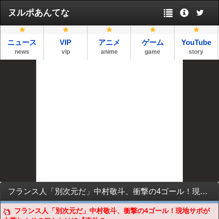
ヌルポあんてな
ニュース
VIP
アニメ
ゲーム
YouTube
news
vip
anime
game
story
フランス人「別次元だ」中村敬斗、衝撃の4ゴール！現地サポが大荒れ！そのワケとは!?【海外の反応】
フランス人「別次元だ」中村敬斗、衝撃の4ゴール！現地サポが