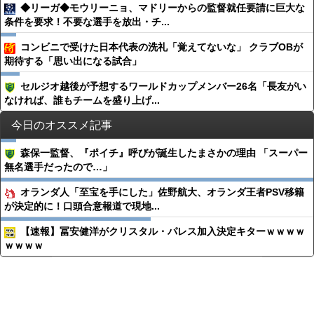
◆リーガ◆モウリーニョ、マドリーからの監督就任要請に巨大な
条件を要求！不要な選手を放出・チ...
コンビニで受けた日本代表の洗礼「覚えてないな」 クラブOBが
期待する「思い出になる試合」
セルジオ越後が予想するワールドカップメンバー26名「長友がい
なければ、誰もチームを盛り上げ...
今日のオススメ記事
森保一監督、『ポイチ』呼びが誕生したまさかの理由 「スーパー
無名選手だったので…」
オランダ人「至宝を手にした」佐野航大、オランダ王者PSV移籍
が決定的に！口頭合意報道で現地...
【速報】冨安健洋がクリスタル・パレス加入決定キターｗｗｗｗ
ｗｗｗｗ