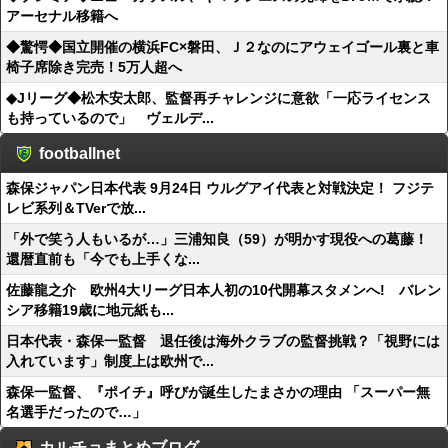
アーセナル移籍へ
◆驚愕◆国立開催の横浜FC×磐田、Ｊ２なのにアウェイゴール裏と車
椅子席除き完売！5万人超へ
◆Jリーグ◆松木安太郎、監督再チャレンジに意欲「一応ライセンス
も持っているので」 ヴェルデ...
footballnet
森保ジャパン日本代表 9月24日 ウルグアイ代表と対戦決定！ フジテ
レビ系列＆TVerで放...
「外で笑う人もいるが…」三浦知良（59）が明かす現役への葛藤！
還暦直前も「今でも上手くな...
佐藤龍之介 欧州4大リーグ日本人初の10代開幕スタメンへ! バレン
シア移籍19歳に地元紙も...
日本代表・森保一監督 退任後は海外クラブの監督挑戦？「視野には
入れています」制度上は欧州で...
森保一監督、『ポイチ』呼びが誕生したまさかの理由 「スーパー無
名選手だったので…」
カルチョまとめブログ