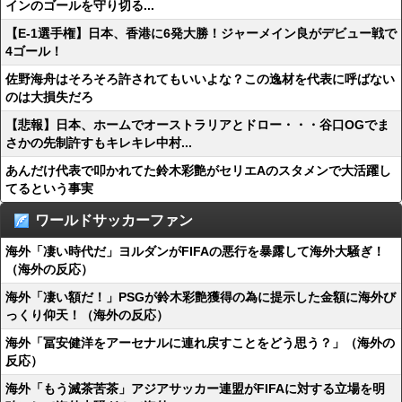
インのゴールを守り切る...
【E-1選手権】日本、香港に6発大勝！ジャーメイン良がデビュー戦で
4ゴール！
佐野海舟はそろそろ許されてもいいよな？この逸材を代表に呼ばない
のは大損失だろ
【悲報】日本、ホームでオーストラリアとドロー・・・谷口OGでま
さかの先制許すもキレキレ中村...
あんだけ代表で叩かれてた鈴木彩艶がセリエAのスタメンで大活躍し
てるという事実
ワールドサッカーファン
海外「凄い時代だ」ヨルダンがFIFAの悪行を暴露して海外大騒ぎ！
（海外の反応）
海外「凄い額だ！」PSGが鈴木彩艶獲得の為に提示した金額に海外び
っくり仰天！（海外の反応）
海外「冨安健洋をアーセナルに連れ戻すことをどう思う？」（海外の
反応）
海外「もう滅茶苦茶」アジアサッカー連盟がFIFAに対する立場を明