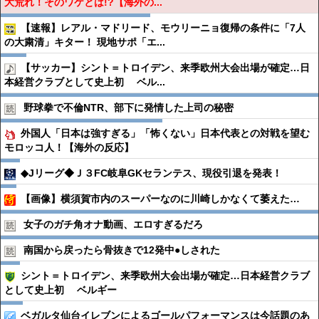
大荒れ！そのワケとは!?【海外の...
【速報】レアル・マドリード、モウリーニョ復帰の条件に「7人
の大粛清」キター！ 現地サポ「エ...
【サッカー】シント＝トロイデン、来季欧州大会出場が確定…日
本経営クラブとして史上初 ベル...
野球拳で不倫NTR、部下に発情した上司の秘密
外国人「日本は強すぎる」「怖くない」日本代表との対戦を望む
モロッコ人！【海外の反応】
◆Jリーグ◆Ｊ３FC岐阜GKセランテス、現役引退を発表！
【画像】横須賀市内のスーパーなのに川崎しかなくて萎えた…
女子のガチ角オナ動画、エロすぎるだろ
南国から戻ったら骨抜きで12発中●︎しされた
シント＝トロイデン、来季欧州大会出場が確定…日本経営クラブ
として史上初 ベルギー
ベガルタ仙台イレブンによるゴールパフォーマンスは今話題のあ