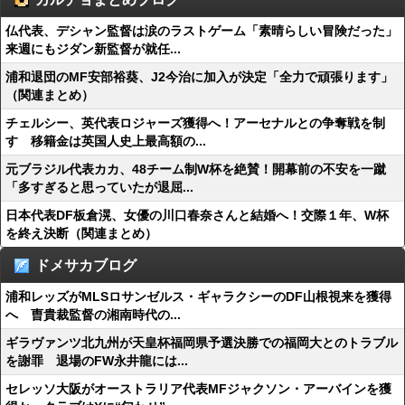
仏代表、デシャン監督は涙のラストゲーム「素晴らしい冒険だった」
来週にもジダン新監督が就任...
浦和退団のMF安部裕葵、J2今治に加入が決定「全力で頑張ります」
（関連まとめ）
チェルシー、英代表ロジャーズ獲得へ！アーセナルとの争奪戦を制
す 移籍金は英国人史上最高額の...
元ブラジル代表カカ、48チーム制W杯を絶賛！開幕前の不安を一蹴
「多すぎると思っていたが退屈...
日本代表DF板倉滉、女優の川口春奈さんと結婚へ！交際１年、W杯
を終え決断（関連まとめ）
ドメサカブログ
浦和レッズがMLSロサンゼルス・ギャラクシーのDF山根視来を獲得
へ 曺貴裁監督の湘南時代の...
ギラヴァンツ北九州が天皇杯福岡県予選決勝での福岡大とのトラブル
を謝罪 退場のFW永井龍には...
セレッソ大阪がオーストラリア代表MFジャクソン・アーバインを獲