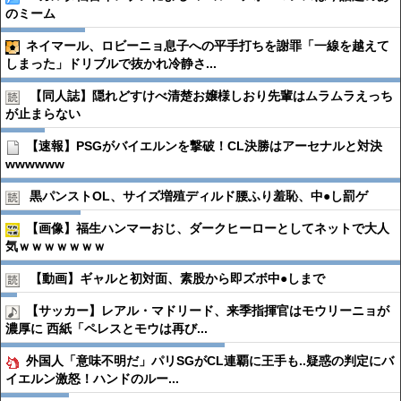
のミーム
ネイマール、ロビーニョ息子への平手打ちを謝罪「一線を越えて
しまった」ドリブルで抜かれ冷静さ...
【同人誌】隠れどすけべ清楚お嬢様しおり先輩はムラムラえっち
が止まらない
【速報】PSGがバイエルンを撃破！CL決勝はアーセナルと対決
wwwwww
黒パンストOL、サイズ増殖ディルド腰ふり羞恥、中●︎し罰ゲ
【画像】福生ハンマーおじ、ダークヒーローとしてネットで大人
気ｗｗｗｗｗｗｗ
【動画】ギャルと初対面、素股から即ズボ中●︎しまで
【サッカー】レアル・マドリード、来季指揮官はモウリーニョが
濃厚に 西紙「ペレスとモウは再び...
外国人「意味不明だ」パリSGがCL連覇に王手も..疑惑の判定にバ
イエルン激怒！ハンドのルー...