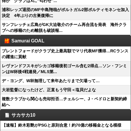
得か クラブはXに“匂わせ”...
浦和レッズ退団のMF中島翔哉がポルトガル2部ポルティモネンセ加入
決定 4年ぶりの古巣復帰に
サンフレッチェ広島がGK大迫敬介のチーム再合流を発表 海外クラ
ブへの移籍のため離脱も破談報...
Samurai GOAL
ブレントフォードがクラブ史上最高額でマリ代表MF獲得…RCランス
の躍進に貢献
レヴァンドフスキがシカゴ移籍後初ゴール含む2得点…ソン・フンミ
ンはW杯後4戦連発／MLS第...
デ・ヨング、W杯無理して来年あたりまで欠場って…
大岩監督になったけど、正直もう守田＜塩貝だよな
複数クラブから関心も売却拒否…チェルシー、J・ペドロと新契約締
結へ
サカサカ10
【速報】鈴木彩艶がPSGと原則合意！約70億の移籍金となる模様