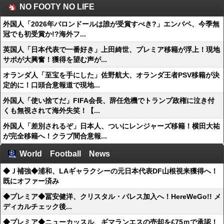
NO FOOTY NO LIFE
外国人「2026年バロンドールは誰が受賞すべき?」エンバペ、今季無
冠でも初受賞か!?海外フ...
英国人「日本代表で一番好き」上田綺世、プレミア移籍が浮上！現地
サポが大興奮！獲得を望む声が...
オランダ人「至宝を手にした」佐野航大、オランダ王者PSV移籍が決
定的に！口頭合意報道で現地...
外国人「使い捨てだ」FIFA会長、辞任危機でトランプ政権に泣き付
くも無視されて海外失笑！【...
外国人「差別されるぞ」日本人、ついにレンジャーズ移籍！横田大祐
が完全移籍へ！クラブ間合意報...
World Football News
◆Ｊ補強◆浦和、LAギャラクシーの元日本代表DF山根視来獲得へ！
既にオファー済み
◆プレミア◆冨安健洋、クリスタル・パレス加入へ！HereWeGo!! メ
ディカルチェック後...
◆プレミア◆ニューカッスル、ギマランエスの売却を£75ｍで承認！