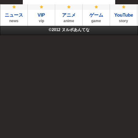
ニュース
VIP
アニメ
ゲーム
YouTube
news
vip
anime
game
story
©2012
ヌルポあんてな