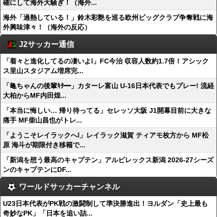
確にして海外大騒ぎ！（海外...
海外「過熱している！」鈴木彩艶を巡る欧州ビッグクラブ争奪戦に海
外興味津々！（海外の反応）
J2サッカー通信
「着々と進化してるの凄いよ❕」FC今治 収容人数約1.7倍！アシック
ス里山スタジアム増席完...
「亀ちゃんの後輩ｷﾀ━」カターレ富山 U-16日本代表でもプレー! 流経
大柏からMF内田煌...
「本当に悔しい… 帰り待ってる」セレッソ大阪 J1開幕目前に大きな
痛手 MF柴山昌也がトレ...
「ようこそレイラックへ❕」レイラック滋賀 ティアモ枚方から MF松
原 海斗が期限付き移籍で...
「新潟を想う最高のキャプテン」アルビレックス新潟 2026-27シーズ
ンのキャプテンにDF...
ワールドサッカーチャンネル
U23日本代表がPK戦の激闘制して準決勝進出！ヨルダン「史上最も
奇妙なPK」「日本を追い詰...