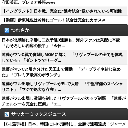
守田英正、プレミア移籍www
【イングランド】日本戦、完全に“選考試合”扱いされている可能性
【動画】伊東純也は冷静にゴール！試合は完全にカオスw
つれさか
日本が北朝鮮に辛勝し二次予選3連勝も、海外ファンは采配に辛辣
「おそろしい内容の後半」「今日...
遠藤がマンC戦で奮闘しMOMに輝く 「リヴァプールの全てを体現
している」「ダントツでリーグ...
遠藤がマンCと引き分けた天王山で躍動 「デ・ブライネ封じ込め
た」「プレミア最高のボランチ」...
遠藤がフル出場しリヴァプールがELで大勝 「中盤守備のスペシャ
リスト」「マジで絶大な存在」...
遠藤がフル出場し激闘を制したリヴァプールがカップ制覇 「遠藤が
チェルシーを完全に圧倒」「エ...
サッカーミックスジュース
【E-1選手権】日本、韓国に1-0で勝利し、全勝で連覇達成！ジャーメ