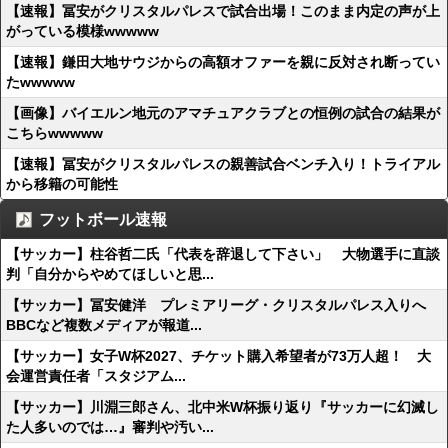
【速報】冨安がクリスタルパレスで試合出場！このまま内定の声が上
がっている模様wwwww
【速報】鎌田大地サウジからの高額オファーを親に反対され断ってい
たwwwww
【画像】バイエルン地元のアマチュアクラブとの恒例の試合の結果が
こちらwwwww
【速報】冨安がクリスタルパレスの親善試合ベンチ入り！トライアル
から移籍の可能性
フットボール速報
【サッカー】柱谷哲二氏「代表を辞退して下さい」 大物選手に直談
判「自分からやめてほしいと思...
【サッカー】冨安健洋 プレミアリーグ・クリスタルパレス入りへ
BBCなど複数メディアが報道...
【サッカー】女子W杯2027、チケット購入希望者が73万人超！ 大
会運営責任者「スタジアム...
【サッカー】川淵三郎さん、北中米W杯振り返り『サッカーに幻滅し
た人多いのでは…』審判や汚い...