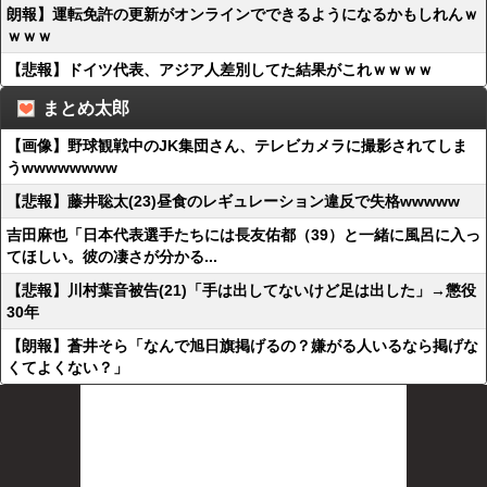
朗報】運転免許の更新がオンラインでできるようになるかもしれんｗ
ｗｗｗ
【悲報】ドイツ代表、アジア人差別してた結果がこれｗｗｗｗ
まとめ太郎
【画像】野球観戦中のJK集団さん、テレビカメラに撮影されてしま
うwwwwwwww
【悲報】藤井聡太(23)昼食のレギュレーション違反で失格wwwww
吉田麻也「日本代表選手たちには長友佑都（39）と一緒に風呂に入っ
てほしい。彼の凄さが分かる...
【悲報】川村葉音被告(21)「手は出してないけど足は出した」→懲役
30年
【朗報】蒼井そら「なんで旭日旗掲げるの？嫌がる人いるなら掲げな
くてよくない？」