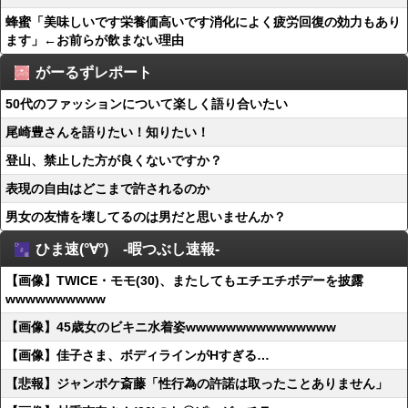
蜂蜜「美味しいです栄養価高いです消化によく疲労回復の効力もあり
ます」←お前らが飲まない理由
がーるずレポート
50代のファッションについて楽しく語り合いたい
尾崎豊さんを語りたい！知りたい！
登山、禁止した方が良くないですか？
表現の自由はどこまで許されるのか
男女の友情を壊してるのは男だと思いませんか？
ひま速(°∀°) -暇つぶし速報-
【画像】TWICE・モモ(30)、またしてもエチエチボデーを披露
wwwwwwwwww
【画像】45歳女のビキニ水着姿wwwwwwwwwwwwwww
【画像】佳子さま、ボディラインがHすぎる…
【悲報】ジャンポケ斎藤「性行為の許諾は取ったことありません」