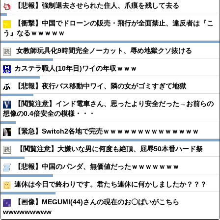
【悲報】強制退去させられた住人、爪痕を残して去る
【衝撃】中国でドローンの販売・飛行が全面禁止、違反者は『こ
う』なるｗｗｗｗｗ
女教師玩具化9時間完全ノーカット、辱め地獄クソ抜ける
カステラ職人(10年目)ワイの年収ｗｗｗ
【悲報】夜行バス移動中ワイ、隣の女がゴミすぎて地獄
【閲覧注意】インド電車さん、思ったより安全だった→お前らの
想像の0.4倍安全の模様・・・
【緊急】Switch2各地で完売ｗｗｗｗｗｗｗｗｗｗｗｗｗｗ
【閲覧注意】大嫌いな男に何度も絶頂、屈辱50本番ハード祭
【悲報】中国のパンダ、無価値だったｗｗｗｗｗｗｗ
連休は今日で終わりです。君たち連休に何かしましたか？？？
【画像】MEGUMI(44)さんの現在のお〇ぱいがこちら
wwwwwwwww