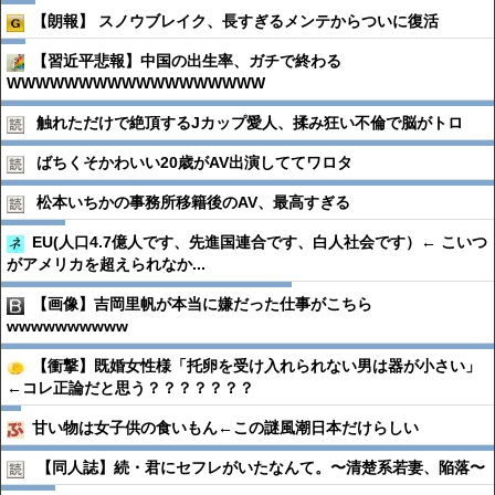
【朗報】 スノウブレイク、長すぎるメンテからついに復活
【習近平悲報】中国の出生率、ガチで終わる
WWWWWWWWWWWWWWWWWW
触れただけで絶頂するJカップ愛人、揉み狂い不倫で脳がトロ
ばちくそかわいい20歳がAV出演しててワロタ
松本いちかの事務所移籍後のAV、最高すぎる
EU(人口4.7億人です、先進国連合です、白人社会です）← こいつ
がアメリカを超えられなか...
【画像】吉岡里帆が本当に嫌だった仕事がこちら
wwwwwwwwww
【衝撃】既婚女性様「托卵を受け入れられない男は器が小さい」
←コレ正論だと思う？？？？？？？
甘い物は女子供の食いもん←この謎風潮日本だけらしい
【同人誌】続・君にセフレがいたなんて。〜清楚系若妻、陥落〜