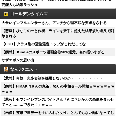
芸能人も結婚ラッシュ
ゴールデンタイムズ
大食いインフルエンサーさん、アンチから理不尽な要求をされる
【悲報】ひなこのーと作者、ラインを派手に超えた結果規約違反で削
除される
【FGO】クラス別の冠位選定トップがこれだってな
【朗報】 Kindleのスポーツ漫画全巻50%還元、名作揃いすぎる
サザエボンの思い出
なんJクエスト
【悲報】何故一夫多妻制を採用しないのか・・・・・・・・・
【朗報】HIKAKINさんの鬼茶、怒りの半額セール開始ｗｗｗｗｗｗｗ
ｗｗｗ
【悲報】セブンイレブンのバイトさん「AIにちいかわの画像を食わせ
てっと………できた！」ｗｗ...
【画像】整形で世界一を手に入れた女性、とんでもない顔になってし