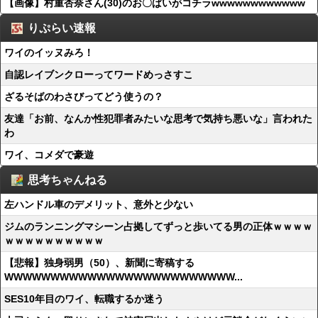
【画像】村重杏奈さん(30)のお〇ぱいがコチラwwwwwwwwwwww
りぷらい速報
ワイのイッヌみろ！
自認レイブンクローってワードめっさすこ
ざるそばのわさびってどう使うの？
友達「お前、なんか性犯罪者みたいな思考で気持ち悪いな」言われた
わ
ワイ、コメダで豪遊
思考ちゃんねる
左ハンドル車のデメリット、意外と少ない
ジムのランニングマシーン占拠してずっと歩いてる男の正体ｗｗｗｗ
ｗｗｗｗｗｗｗｗｗｗ
【悲報】独身弱男（50）、新聞に寄稿する
WWWWWWWWWWWWWWWWWWWWWWWWW...
SES10年目のワイ、転職するか迷う