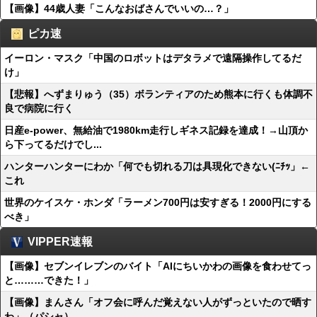
【画像】44歳人妻「こんなおばさんでいいの…？」
ピカ速
イーロン・マスク「中国のロボットはデタラメで遠隔操作してるだ
け」
【悲報】へずまりゅう（35）ボランティアのため熊本に行くも体調不
良で病院に行く
日産e-power、無給油で1980km走行しギネス記録を達成！→山頂か
ら下ってるだけでし...
ハンターハンターにわか「何でも切れる刀は具現化できない(ﾆﾁｯ」←
これ
世界のケイスケ・ホンダ「ラーメン700円は安すぎる！2000円にする
べき」
VIPPER速報
【画像】セブンイレブンのバイト「AIにちいかわの画像を食わせてっ
と………できた！」
【画像】まんさん「オフ会に呼んだ覚えない人がずっといたので晒す
わ」（パシャ）