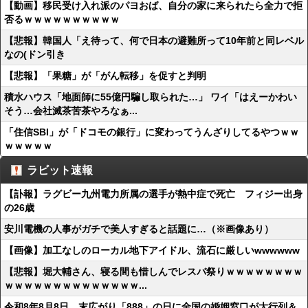
【動画】移民受け入れ派のパヨおば、自分の家に来られたら全力で拒
否るｗｗｗｗｗｗｗｗｗｗ
【悲報】韓国人「え待って、何で日本の避難所って10年前と同レベル
なの(ドン引き
【悲報】「果糖」が「がん転移」を促すと判明
積水ハウス「地面師に55億円騙し取られた…」 ワイ「はえーかわい
そう…会社滅茶苦茶やろなぁ...
「住信SBI」が「ドコモの銀行」に変わってうんざりしてるやつｗｗ
ｗｗｗｗｗ
ラビット速報
【訃報】ラグビー九州電力所属の選手が熱中症で死亡 フィジー出身
の26歳
安川電機の人事がガチで美人すぎると話題に…（※画像あり）
【画像】加工なしのローカル地下アイドル、流石に厳しいwwwwww
【悲報】堀大輔さん、寝る間も惜しんでレスバ祭りｗｗｗｗｗｗｗｗ
ｗｗｗｗｗｗｗｗｗｗｗｗｗｗ...
令和8年8月8日 末広がり「888」の日に全国の婚姻窓口が大行列＆