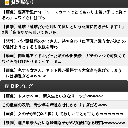
貧乏暇なり
【画像】森高千里(55) 「ミニスカートはとてもムリよ若い子には負け
るわ」←ワイらにはブッ...
【衝撃】蓮舫「蓮舫だから叩いて良いという報道に向き合います！」
X民「高市だから叩いて良いを...
【悲報】パパ活疑惑のおじさん、待ち合わせに写真と違う女が来たの
で逃げようとするも眼鏡を奪わ...
【動画】御当地アイドルだった頃の今田美桜、ガチのマジで可愛くて
ワイらをびびらせまくってしま...
【画像】恋する女さん、ネット民が驚愕する大変身を遂げてしまう←
コレは凄過ぎるw w w w...
BIPブログ
【画像】ドスケベJK、新入生といきなりエッチwwwww
この漫画の表紙、青少年を精通させにかかりすぎだろwww
【画像】女の子がS◯Xの後にして欲しいことがこちらｗｗｗｗｗｗ
【疑問】瀬戸環奈みたいな綺麗な子がAV女優になる理由wwwwwww