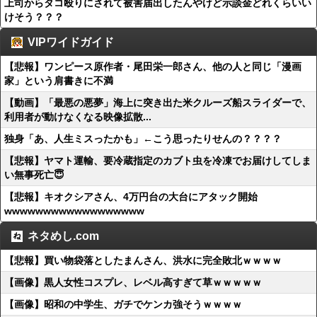
上司からタコ殴りにされて被害届出したんやけど示談金どれくらいい
けそう？？？
VIPワイドガイド
【悲報】ワンピース原作者・尾田栄一郎さん、他の人と同じ「漫画
家」という肩書きに不満
【動画】「最悪の悪夢」海上に突き出た米クルーズ船スライダーで、
利用者が動けなくなる映像拡散...
独身「あ、人生ミスったかも」←こう思ったりせんの？？？？
【悲報】ヤマト運輸、要冷蔵指定のカブト虫を冷凍でお届けしてしま
い無事死亡😇
【悲報】キオクシアさん、4万円台の大台にアタック開始
wwwwwwwwwwwwwwwwww
ネタめし.com
【悲報】買い物袋落としたまんさん、洪水に完全敗北ｗｗｗｗ
【画像】黒人女性コスプレ、レベル高すぎて草ｗｗｗｗｗ
【画像】昭和の中学生、ガチでケンカ強そうｗｗｗｗ