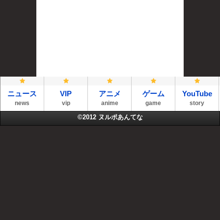
ニュース
VIP
アニメ
ゲーム
YouTube
news
vip
anime
game
story
©2012
ヌルポあんてな