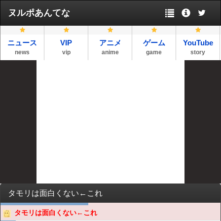
ヌルポあんてな
ニュース
VIP
アニメ
ゲーム
YouTube
news
vip
anime
game
story
タモリは面白くない←これ
タモリは面白くない←これ