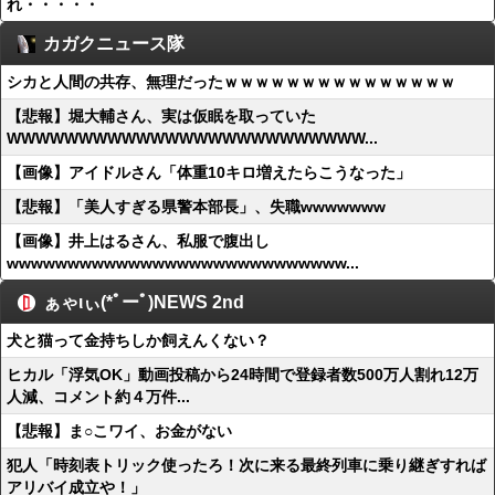
れ・・・・・
カガクニュース隊
シカと人間の共存、無理だったｗｗｗｗｗｗｗｗｗｗｗｗｗｗｗ
【悲報】堀大輔さん、実は仮眠を取っていた
WWWWWWWWWWWWWWWWWWWWWWWWW...
【画像】アイドルさん「体重10キロ増えたらこうなった」
【悲報】「美人すぎる県警本部長」、失職wwwwwww
【画像】井上はるさん、私服で腹出し
wwwwwwwwwwwwwwwwwwwwwwwwwwww...
ぁゃιぃ(*ﾟーﾟ)NEWS 2nd
犬と猫って金持ちしか飼えんくない？
ヒカル「浮気OK」動画投稿から24時間で登録者数500万人割れ12万
人減、コメント約４万件...
【悲報】ま○こワイ、お金がない
犯人「時刻表トリック使ったろ！次に来る最終列車に乗り継ぎすれば
アリバイ成立や！」