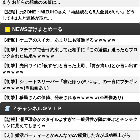
まう お前らの想像の50倍は...
【悲報】元ZONE・MIZUHOさん「再結成なら5人全員がいい」どう
しても1人と連絡が取れ...
NEWSぽけまとめーる
【衝撃】ケニアのスイカ、あまりにも薄過ぎるｗｗｗｗｗ
【衝撃】マチアプで会う約束してた相手に『この返信』送ったらブロ
ックされた結果ｗｗｗｗｗ
【衝撃】先日ワイに｢殺すぞ｣と言った上司、｢胃が痛い｣とか言い出す
ｗｗｗｗｗ
【衝撃】ショートスリーパー「寝たほうがいいよ」の一言にブチギレ
ｗｗｗｗｗ(※動画あり)
【衝撃】移民さんの価値、発表されるｗｗｗｗｗ(※画像あり)
Ｚチャンネル＠ＶＩＰ
【悲報】瀬戸環奈がスタイルよすぎて一般男性が隣に並ぶとチンチク
リンに見えてしまうｗ
【え】婚活パーティーとかみんなでΔV鑑賞した方が成功率上がら