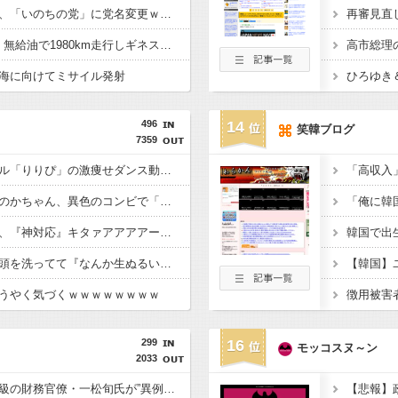
【速報】れいわ新選組、「いのちの党」に党名変更ｗｗｗｗｗｗ
【朗報】日産e-power、無給油で1980km走行しギネス記録を達成 55Lタンクでリッター36km（SUV）
海に向けてミサイル発射
ひろゆき＆
496
14
笑韓ブログ
7359
【画像】小学生アイドル「りりぴ」の激痩せダンス動画にファンが『絶句』してしまう・・・・
【衝撃】藤原紀香＆ののかちゃん、異色のコンビで「まんが日本昔ばなし」を舞台化してしまう
【熊本地震】ヒカキン、『神対応』キタァアアアアーーーーーーー！！
【悲報】橋本マナミ「頭を洗ってて『なんか生ぬるいな』と思ったら、後ろで息子が…」
うやく気づくｗｗｗｗｗｗｗｗ
299
16
モッコスヌ～ン
2033
【財務省人事】エース級の財務官僚・一松旬氏が”異例転出”へ 官邸幹部「協力的でなかったから」