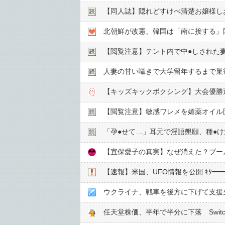
【同人誌】隠れどすけべ清楚お嬢様し
【閲覧注意】テント内で中●︎しされた
人妻の甘い囁きで大学留年するまで巣
【閲覧注意】敏感ワレメを媚薬オイル固
「孕●︎せて…」耳元で淫語懇願、種●︎け
【宜保愛子の真実】なぜ消えた？ブー
【速報】米国、UFO情報を公開 ｷﾀ━━━
ウクライナ、戦車を後方に下げて支援
任天堂株価、半年で半分に下落 Swi