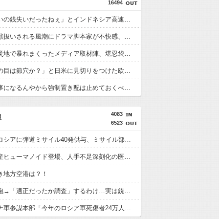
16494
「安物買いの銭失いだったねぇ」とインドネシア高速鉄道の最終処分に日本側騒然、国家予算は使わないというと何が財源なんだ？
クマが害獣扱いされる風潮にドラマ脚本家が不快感、「何度もクマに会ったことがあるけど全然怖くなかった」と主張しており……
熊本の被災地で暴れまくったメディア取材陣、堪忍袋の緒が切れた地元住民が苦情を寄せまくった結果……
「やつらの目は節穴か？」と日米に見切りをつけた欧州投資家の選択に衝撃を受ける人が続出、日英米の資産を処分して代わりに選んだのは……
「こんな事になるんやから強制置き配は止めておくべき」とユーザーがドン引き、UberEatsが導入した強制置き配が起こしたのは……
4083
報
6523
北朝鮮がロシアに弾道ミサイル40発供与、ミサイル部隊90人派遣開始…さらに80発見通し！
ついに国産ヒューマノイド登場、人手不足深刻化の医療・製造現場などでの活用想定！
き地方空港は？！
警官が発砲→「適正だったか調査」するわけ…実は銃を構えただけで警察本部長まで報告！
ウクライナ軍参謀本部「今年のロシア軍死傷者24万人…新規兵力の募集規模を上回る」！