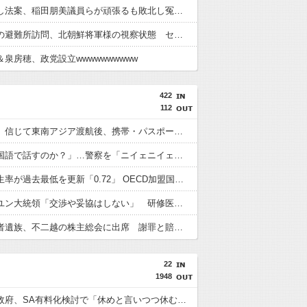
再審見直し法案、稲田朋美議員らが頑張るも敗北し冤罪当事者が失望する内容に終わる
高市総理の避難所訪問、北朝鮮将軍様の視察状態 セッティグされた場所に登場し 「ここは快適で至れり尽くせり、日本人で良かった」と賛美を受ける しかし他の避難所では…
泉房穂、政党設立wwwwwwwwww
422
112
「高収入」信じて東南アジア渡航後、携帯・パスポート奪われ監禁…韓国人の被害急増
「俺に韓国語で話すのか？」…警察を「ニイェニイェニイェ」とからかう韓国滞在外国人の投稿動画が物議
韓国で出生率が過去最低を更新「0.72」 OECD加盟国で唯一 1を下回る
【韓国】ユン大統領「交渉や妥協はしない」 研修医集団ボイコット受け
徴用被害者遺族、不二越の株主総会に出席 謝罪と賠償求める
22
1948
【悲報】政府、SA有料化検討で「休めと言いつつ休むな」矛盾にネット呆れ