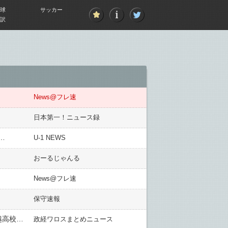
球
サッカー
訳
News@フレ速
日本第一！ニュース録
…
U-1 NEWS
おーるじゃんる
News@フレ速
保守速報
【悲報】磐越道バス死亡事故、運転手は営業の「知人の知人」という赤の他人だと判明 → 安さを追求した北越高校の対応に批判殺到「ケチった結果、生徒の命が…」
政経ワロスまとめニュース