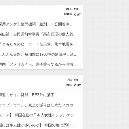
1930
10887
【外国人採用アンケ】諮問機関「差別、非公開答申」三重県「差別に当たらず、公表する方針を決定した」
【速報】森山裕・自民党前幹事長「高市総理の個人的なSNS投稿が習近平主席を怒らせた」
【速報】子どもたちのヒーロー・任天堂、熊本地震を受け製品修理は無償対応（災害救助法適用地域） 義援金5000万円寄付
【速報】しんぶん赤旗、短期間に1700件の購読申し込みで嬉し泣き→「うそでーす」虚偽申し込みと判明→ 共産党が刑事告訴「厳重な処罰を求める」
【速報】中国「アメリカさぁ、調子乗ってるからお前らが頼ってる軍用中国ドローン輸出禁止するわw」
759
2982
弾道ミサイル発射 EEZ外に落下
【韓国】ウェブトゥーン、売上が減りはじめた？カカオのストーリー部門、前年同期比で売上がマイナス16％
【聯合ニュース】 韓国在住の日本人女性インフルエンサー ライブ配信中に死亡
【なぜ韓国にはキム姓が多いのか】 韓国の姓は250、日本は30万…歴史的背景を米学者分析「学問尊重と平和な歴史が原動力」