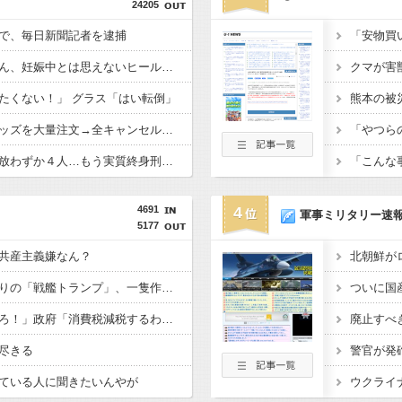
24205
で、毎日新聞記者を逮捕
【画像】田中みな実さん、妊娠中とは思えないヒール姿で登場してしまう
たくない！」 グラス「はい転倒」
女さん、ワンピースグッズを大量注文→全キャンセルで逮捕ｗｗｗ
無期懲役、去年の仮釈放わずか４人…もう実質終身刑だった
4691
4
軍事ミリタリー速
5177
共産主義嫌なん？
【悲報】トランプ肝入りの「戦艦トランプ」、一隻作るのに4兆円かかる模様wwwwwww
野党「消費税を減税しろ！」政府「消費税減税するわｗ」野党「消費税を減税するな！」
廃止すべ
尽きる
ている人に聞きたいんやが