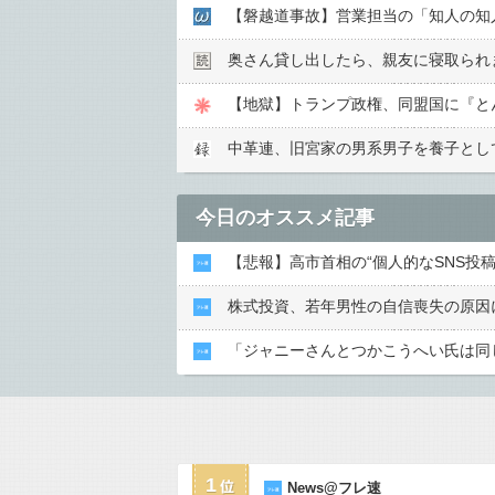
【磐越道事故】営業担当の「知人の知
奥さん貸し出したら、親友に寝取られ
【地獄】トランプ政権、同盟国に『と
中革連、旧宮家の男系男子を養子とし
今日のオススメ記事
【悲報】高市首相の“個人的なSNS投
株式投資、若年男性の自信喪失の原因
「ジャニーさんとつかこうへい氏は同
1
News@フレ速