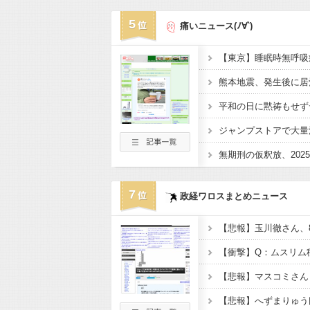
5
痛いニュース(ﾉ∀`)
熊本地震、発生後に居
平和の日に黙祷もせず
7
政経ワロスまとめニュース