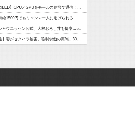
【マイクロLED】CPUとGPUをモールス信号で通信！？MicrosoftとTSMCが開発する次世代技術の衝撃
【悲報】時給1500円でもミャンマー人に逃げられる…地方の雇用崩壊がヤバい
【悲報】シャウエッセン公式、大根おろし丼を提案→5ch爆笑の渦
【田舎移住】妻がセクハラ被害、強制労働の実態…30代夫が絶望した理由