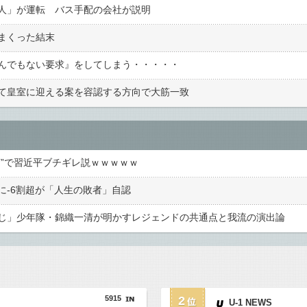
人」が運転 バス手配の会社が説明
まくった結末
んでもない要求』をしてしまう・・・・・
て皇室に迎える案を容認する方向で大筋一致
稿”で習近平ブチギレ説ｗｗｗｗｗ
に-6割超が「人生の敗者」自認
じ」少年隊・錦織一清が明かすレジェンドの共通点と我流の演出論
5915
2
U-1 NEWS