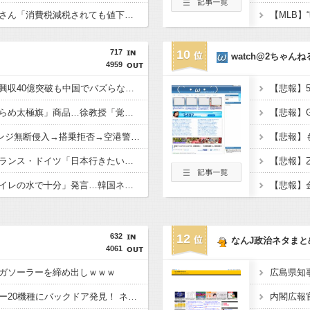
【悲報】町のお弁当屋さん「消費税減税されても値下げせず全て利益にする！」と宣言しネットで物議 → ｗｗｗｗｗｗｗｗｗｗｗｗｗｗ
717
10
watch@2ちゃんね
4959
キングダム、最新作が興収40億突破も中国でバズらない→現地のリアルな評価を検証
韓国有名市場に「でたらめ太極旗」商品…徐教授「覚醒するべき」
中国人団体、VIPラウンジ無断侵入→搭乗拒否→空港警備員の”つり目ポーズ”で国際問題にｗｗｗ
【朗報】イギリス・フランス・ドイツ「日本行きたい」検索ランキング上位独占ｗｗｗ
韓国の支援物資に「トイレの水で十分」発言…韓国ネット激怒へｗｗｗｗｗｗｗ
632
12
なんJ政治ネタまと
4061
ガソーラーを締め出しｗｗｗ
広島県知
【衝撃】中国製ルーター20機種にバックドア発見！ ネットに繋ぐだけで35秒ごとに中国のサーバーと通信