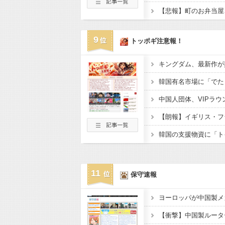
9
トッポギ注意報！
11
保守速報
ヨーロッパが中国製メ