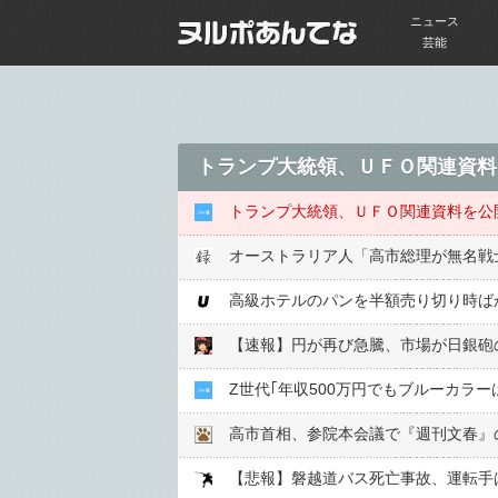
ニュース
芸能
トランプ大統領、ＵＦＯ関連資料
トランプ大統領、ＵＦＯ関連資料を公
オーストラリア人「高市総理が無名戦
高級ホテルのパンを半額売り切り時ば
【速報】円が再び急騰、市場が日銀砲
Z世代｢年収500万円でもブルーカラ
高市首相、参院本会議で『週刊文春』