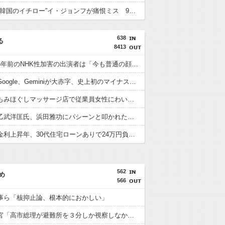
【MLB】“韓国のイチロー”イ・ジョンフが痛恨ミス 9回2死からまさか…サヨナラ負けに動けず、地元放送は同情「不運でした」
638
る
8413
【悲報】5年前のNHK性加害の出演者は「今も普通の顔して芸能活動してる」ネット「受信料を取るくらいなら詳細を伝えよ」
【悲報】Google、Geminiが大赤字、史上初のマイナスキャッシュフローに陥る・・・
【悲報】もみほぐしマッサージ店で従業員女性にわいせつ行為かで男を逮捕ｗｗｗｗｗｗｗｗｗ
【悲報】乙武洋匡氏、浜田雅功にパシーンと叩かれたシーンがオンエアされず「障害者相手だと放送されなくなる。俺、逆差別だと思って」
【悲報】金利上昇年、30代住宅ローンありで24万円負担増ｗｗｗｗｗｗｗｗｗｗｗｗ
562
め
566
事ら「核抑止論、根本的におかしい」
内閣広報官「高市総理が避難所を３分しか視察しなかったなんてデマ！50分いたぞ????」 →しかし事実上の視察は数分で正解