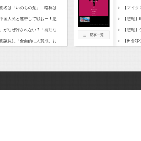
れいわ新選組、新たな党名は「いのちの党」 略称は「いのち」
パヨク「アジア人民、中国人民と連帯して戦おー！悪政高市を打倒するぞー！」
松のや「ママ応援企画」がなぜ許されない？「窮屈な世の中」に住む不幸、「尊重し合える社会」は遠ざかる一方 石原壮一郎氏
玉川徹、生出演の自民党議員に「全面的に大賛成、おっしゃる通り」 消費減税への主張めぐり