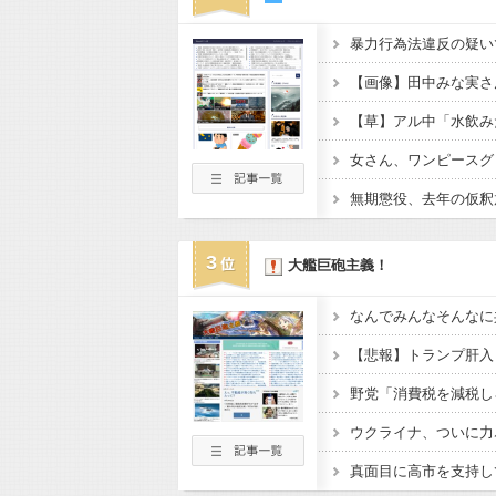
暴力行為法違反の疑い
【草】アル中「水飲み
3
大艦巨砲主義！
なんでみんなそんなに
ウクライナ、ついに力
真面目に高市を支持し