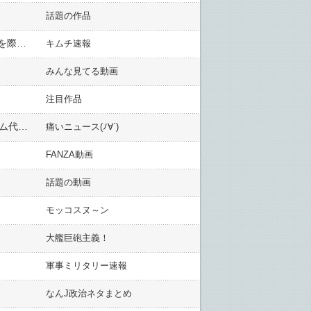
話題の作品
北朝鮮が改憲、韓国は「南に接する」国 金正恩氏の地位・権限強化…専門家「新憲法は正常な国のイメージを際立たせようとしたか」
キムチ速報
みんな見てる動画
注目作品
【キッズキックボクシング】大会優勝選手（13）の挨拶に金髪少年が乱入し選手を突き飛ばす 被害選手のジム代表は団体に怒り
痛いニュース(ﾉ∀`)
FANZA動画
話題の動画
モッコスヌ～ン
大艦巨砲主義！
軍事ミリタリー速報
なんJ政治ネタまとめ