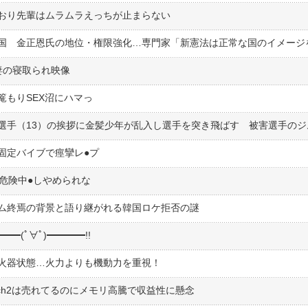
おり先輩はムラムラえっちが止まらない
妻の寝取られ映像
篭もりSEX沼にハマっ
定バイブで痙攣レ●︎プ
危険中●︎しやめられな
ム終焉の背景と語り継がれる韓国ロケ拒否の謎
━(ﾟ∀ﾟ)━━━━!!
火器状態…火力よりも機動力を重視！
tch2は売れてるのにメモリ高騰で収益性に懸念