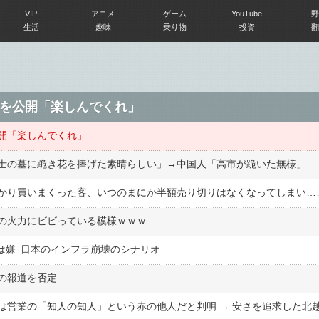
VIP
アニメ
ゲーム
YouTube
野
生活
趣味
乗り物
投資
翻
を公開「楽しんでくれ」
開「楽しんでくれ」
士の墓に跪き花を捧げた素晴らしい」→中国人「高市が跪いた無様」
かり買いまくった客、いつのまにか半額売り切りはなくなってしまい…
の火力にビビっている模様ｗｗｗ
ーは嫌｣日本のインフラ崩壊のシナリオ
の報道を否定