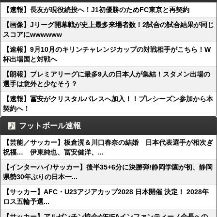
【速報】長友が現役続投へ！J1初優勝のためFC東京と再契約
【画像】Jリーグ開幕戦が史上最多来場者数！2試合の試合結果が同じ
スコアにwwwwww
【速報】9月10月のキリンチャレンジカップの対戦相手がこちら！W
杯出場国と対戦へ
【朗報】プレミアリーグに最多9人の日本人が集結！スタメン出場の
選手は意外と少なそう？
【速報】冨安がクリスタルパレスへ加入！！プレシーズン参加から本
契約へ！
フットボール速報
【芸能／サッカー】板倉滉＆川口春奈の結婚 日本代表選手が相次ぎ
祝福… 伊東純也、冨安健洋、...
【インターハイ/サッカー】後半35+6分に決勝弾!静岡学園が初、静岡
県勢30年ぶりの日本一...
【サッカー】AFC・U23アジアカップ2028 日本開催 決定！ 2028年
ロス五輪予選...
【サッカー】アルゼンチン協会がFIFAインファンティーノ会長への