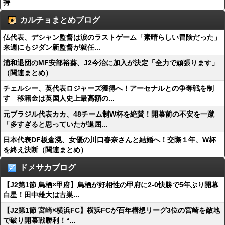
持
カルチョまとめブログ
仏代表、デシャン監督は涙のラストゲーム「素晴らしい冒険だった」
来週にもジダン新監督が就任...
浦和退団のMF安部裕葵、J2今治に加入が決定「全力で頑張ります」
（関連まとめ）
チェルシー、英代表ロジャーズ獲得へ！アーセナルとの争奪戦を制
す 移籍金は英国人史上最高額の...
元ブラジル代表カカ、48チーム制W杯を絶賛！開幕前の不安を一蹴
「多すぎると思っていたが退屈...
日本代表DF板倉滉、女優の川口春奈さんと結婚へ！交際１年、W杯
を終え決断（関連まとめ）
ドメサカブログ
【J2第1節 鳥栖×甲府】鳥栖が好相性の甲府に2-0快勝で5年ぶり開幕
白星！田中雄大は古巣...
【J2第1節 宮崎×横浜FC】横浜FCが百年構想リーグ3位の宮崎を敵地
で破り開幕戦勝利！“...