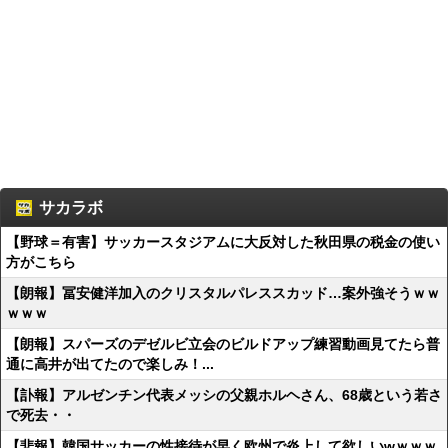
サカラボ
【野球＝有害】サッカースタジアムに大反対した秋田県の税金の使い
方がこちら
【朗報】冨安健洋加入のクリスタルパレススカッド…案外強そうｗｗ
ｗｗｗ
【朗報】スパーズのデゼルビ立会のビルドアップ練習動画見てたら普
通に高井が出てたので楽しみ！...
【訃報】アルゼンチン代表メッシの父親ホルヘさん、68歳という若さ
で死去・・
【悲報】韓国サッカーの性接待が早く欧州で炎上して欲しいwｗｗｗ