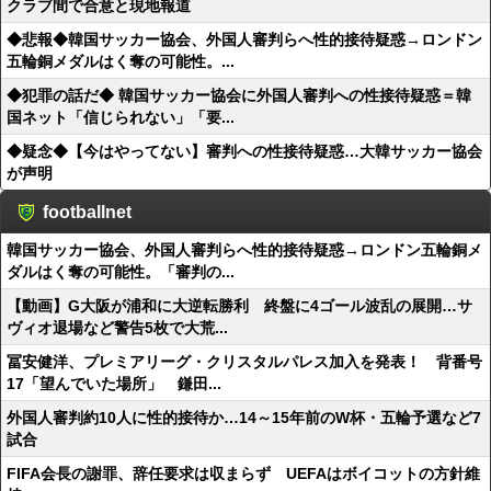
クラブ間で合意と現地報道
◆悲報◆韓国サッカー協会、外国人審判らへ性的接待疑惑→ロンドン
五輪銅メダルはく奪の可能性。...
◆犯罪の話だ◆ 韓国サッカー協会に外国人審判への性接待疑惑＝韓
国ネット「信じられない」「要...
◆疑念◆【今はやってない】審判への性接待疑惑…大韓サッカー協会
が声明
footballnet
韓国サッカー協会、外国人審判らへ性的接待疑惑→ロンドン五輪銅メ
ダルはく奪の可能性。「審判の...
【動画】G大阪が浦和に大逆転勝利 終盤に4ゴール波乱の展開…サ
ヴィオ退場など警告5枚で大荒...
冨安健洋、プレミアリーグ・クリスタルパレス加入を発表！ 背番号
17「望んでいた場所」 鎌田...
外国人審判約10人に性的接待か…14～15年前のW杯・五輪予選など7
試合
FIFA会長の謝罪、辞任要求は収まらず UEFAはボイコットの方針維