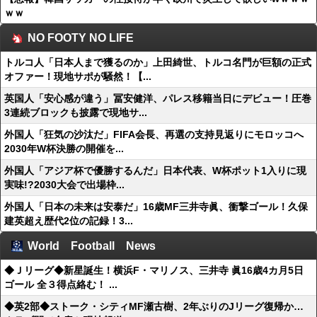
ｗｗ
NO FOOTY NO LIFE
トルコ人「日本人まで獲るのか」上田綺世、トルコ名門が巨額の正式
オファー！現地サポが騒然！【...
英国人「安心感が違う」冨安健洋、パレス移籍当日にデビュー！圧巻
3連続ブロックも披露で現地サ...
外国人「狂気の沙汰だ」FIFA会長、再選の支持見返りにモロッコへ
2030年W杯決勝の開催を...
外国人「アジア杯で優勝するんだ」日本代表、W杯ポット1入りに現
実味!?2030大会で出場枠...
外国人「日本の未来は安泰だ」16歳MF三井寺眞、衝撃ゴール！久保
建英超え歴代2位の記録！3...
World Football News
◆Ｊリーグ◆新星誕生！横浜F・マリノス、三井寺 眞16歳4カ月5日
ゴール 全３得点絡む！ ...
◆英2部◆ストーク・シティMF瀬古樹、2年ぶりのJリーグ復帰か…