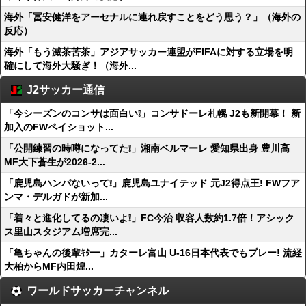
海外「冨安健洋をアーセナルに連れ戻すことをどう思う？」（海外の
反応）
海外「もう滅茶苦茶」アジアサッカー連盟がFIFAに対する立場を明
確にして海外大騒ぎ！（海外...
J2サッカー通信
「今シーズンのコンサは面白い❕」コンサドーレ札幌 J2も新開幕！ 新
加入のFWペイショット...
「公開練習の時噂になってた❕」湘南ベルマーレ 愛知県出身 豊川高
MF大下蒼生が2026-2...
「鹿児島ハンパないって❕」鹿児島ユナイテッド 元J2得点王! FWフア
ンマ・デルガドが新加...
「着々と進化してるの凄いよ❕」FC今治 収容人数約1.7倍！アシック
ス里山スタジアム増席完...
「亀ちゃんの後輩ｷﾀ━」カターレ富山 U-16日本代表でもプレー! 流経
大柏からMF内田煌...
ワールドサッカーチャンネル