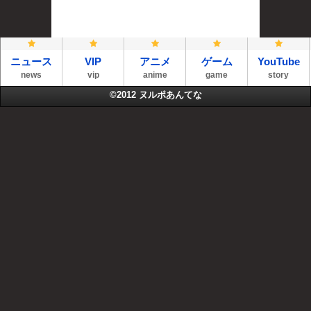
ニュース
VIP
アニメ
ゲーム
YouTube
news
vip
anime
game
story
©2012
ヌルポあんてな