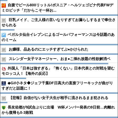
自腹でビール800リットル!ボスニア・ヘルツェゴビナ代表FWデ
ミロビッチ「だからこそ一杯お...
巨乳メイド、ご主人様の言いなりすぎてお漏らしするまで奉仕さ
せられる
ベガルタ仙台イレブンによるゴールパフォーマンスは今話題のあ
のミーム
お嬢様、品あるのにエッチすぎてぶ●︎かけられた
スレンダー女子マネージャー、おま●︎こ挿れ放題の性欲解消ペ
外国人「日本は強すぎる」「怖くない」日本代表との対戦を望む
モロッコ人！【海外の反応】
◆Gif小ネタ◆ジェフ千葉DF日高大の直接フリーキックが曲がり
すぎだと話題に！
【悲報】自信がない女子大生が相手に流されるまま犯される
長友佑都が9試合ぶりに出場 W杯メンバー発表の9日前…肉離れ
から復帰も0-3敗戦