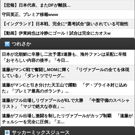
【悲報】日本代表、またDFが離脱…
守田英正、プレミア移籍www
【イングランド】日本戦、完全に“選考試合”扱いされている可能性
【動画】伊東純也は冷静にゴール！試合は完全にカオスw
つれさか
日本が北朝鮮に辛勝し二次予選3連勝も、海外ファンは采配に辛辣
「おそろしい内容の後半」「今日...
遠藤がマンC戦で奮闘しMOMに輝く 「リヴァプールの全てを体現
している」「ダントツでリーグ...
遠藤がマンCと引き分けた天王山で躍動 「デ・ブライネ封じ込め
た」「プレミア最高のボランチ」...
遠藤がフル出場しリヴァプールがELで大勝 「中盤守備のスペシャ
リスト」「マジで絶大な存在」...
遠藤がフル出場し激闘を制したリヴァプールがカップ制覇 「遠藤が
チェルシーを完全に圧倒」「エ...
サッカーミックスジュース