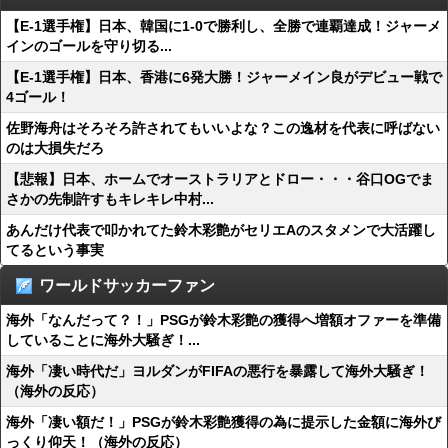
【E-1選手権】日本、韓国に1-0で勝利し、全勝で連覇達成！ジャーメ
インのゴールを守り切る...
【E-1選手権】日本、香港に6発大勝！ジャーメイン良がデビュー戦で
4ゴール！
佐野海舟はそろそろ許されてもいいよな？この逸材を代表に呼ばない
のは大損失だろ
【悲報】日本、ホームでオーストラリアとドロー・・・谷口OGでま
さかの先制許すもキレキレ中村...
あんだけ代表で叩かれてた鈴木彩艶がセリエAのスタメンで大活躍し
てるという事実
ワールドサッカーファン
海外「なんだって？！」PSGが鈴木彩艶の獲得へ増額オファーを準備
していることに海外大騒ぎ！...
海外「凄い時代だ」ヨルダンがFIFAの悪行を暴露して海外大騒ぎ！
（海外の反応）
海外「凄い額だ！」PSGが鈴木彩艶獲得の為に提示した金額に海外び
っくり仰天！（海外の反応）