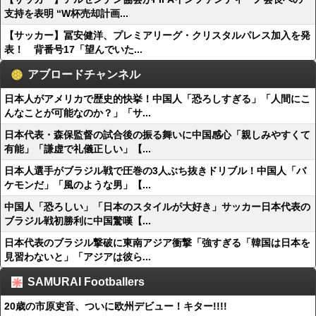
支持を表明 “W杯売却計画...
【サッカー】冨安健洋、プレミアリーグ・クリスタルパレス加入を発
表！ 背番号17「望んでいた...
アブロードチャンネル
日本人がアメリカで歴史的快挙！中国人「恐ろしすぎる」「人間にこ
んなことが可能なのか？」「サ...
日本代表・森保監督の試合後の振る舞いに中国感心「親しみやすくて
有能」「謙虚で礼儀正しい」【...
日本人選手がブラジル戦で圧巻の3人ぶち抜きドリブル！中国人「バ
ケモンだ」「風のような男」【...
中国人「恐ろしい」「日本のスタイルが大好き」サッカー日本代表の
ブラジル戦初勝利に中国驚嘆【...
日本代表のブラジル撃破に東南アジア衝撃「強すぎる「韓国は日本を
見習わないと」「アジアは彼ら...
SAMURAI Footballers
20歳の市原吏音、ついに欧州デビュー！キター!!!!