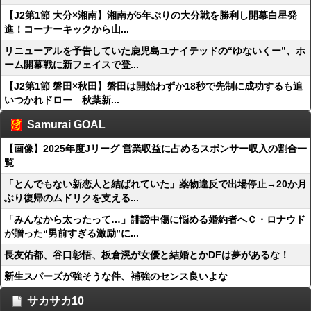
【J2第1節 大分×湘南】湘南が5年ぶりの大分戦を勝利し開幕白星発
進！コーナーキックから山...
リニューアルを予告していた鹿児島ユナイテッドの“ゆないくー”、ホ
ーム開幕戦に新フェイスで登...
【J2第1節 磐田×秋田】磐田は開始わずか18秒で先制に成功するも追
いつかれドロー 秋葉新...
Samurai GOAL
【画像】2025年度Jリーグ 営業収益に占めるスポンサー収入の割合一
覧
「とんでもない新恋人と結ばれていた」薬物違反で出場停止→20か月
ぶり復帰のムドリクを支える...
「みんなから太ったって…」誹謗中傷に悩める婚約者へＣ・ロナウド
が贈った“男前すぎる激励”に...
長友佑都、谷口彰悟、板倉滉が女優と結婚とかDFは夢があるな！
新生スパーズが強そうな件、補強のセンス良いよな
サカサカ10