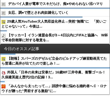
デカパイ人妻が電車でスキだらけ、痴●︎やめられない沼ハマり
女忍、調●︎で堕とされ肉奴隷化していく
29歳人気YouTuber大人気収益化停止→突然“無職”に 「笑いご
とじゃないって」今後は...
【サッカー】イラン連盟会長が3～4日以内にFIFAと協議へ W杯
で革命防衛隊に対する敬意を...
今日のオススメ記事
【朗報】スパーズのデゼルビ立会のビルドアップ練習動画見てた
ら普通に高井が出てたので楽しみ！...
外国人「日本の未来は安泰だ」16歳MF三井寺眞、衝撃ゴール！
久保建英超え歴代2位の記録！3...
「みんなから太ったって…」誹謗中傷に悩める婚約者へＣ・ロナ
ウドが贈った“男前すぎる激励”に...