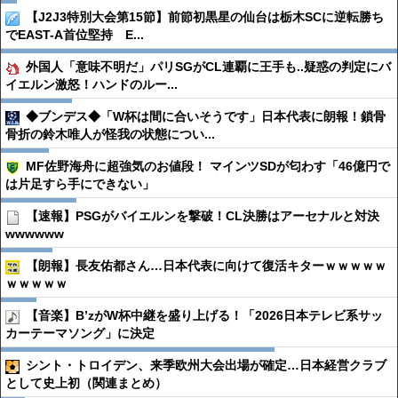
【J2J3特別大会第15節】前節初黒星の仙台は栃木SCに逆転勝ち
でEAST-A首位堅持 E...
外国人「意味不明だ」パリSGがCL連覇に王手も..疑惑の判定にバ
イエルン激怒！ハンドのルー...
◆ブンデス◆「W杯は間に合いそうです」日本代表に朗報！鎖骨
骨折の鈴木唯人が怪我の状態につい...
MF佐野海舟に超強気のお値段！ マインツSDが匂わす「46億円で
は片足すら手にできない」
【速報】PSGがバイエルンを撃破！CL決勝はアーセナルと対決
wwwwww
【朗報】長友佑都さん…日本代表に向けて復活キターｗｗｗｗｗ
ｗｗｗｗｗ
【音楽】B’zがW杯中継を盛り上げる！「2026日本テレビ系サッ
カーテーマソング」に決定
シント・トロイデン、来季欧州大会出場が確定…日本経営クラブ
として史上初（関連まとめ）