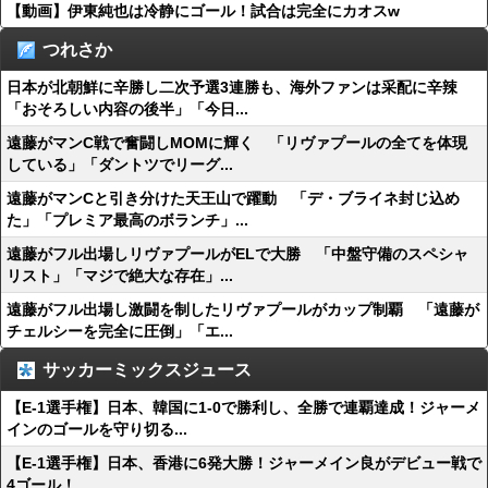
【動画】伊東純也は冷静にゴール！試合は完全にカオスw
つれさか
日本が北朝鮮に辛勝し二次予選3連勝も、海外ファンは采配に辛辣
「おそろしい内容の後半」「今日...
遠藤がマンC戦で奮闘しMOMに輝く 「リヴァプールの全てを体現
している」「ダントツでリーグ...
遠藤がマンCと引き分けた天王山で躍動 「デ・ブライネ封じ込め
た」「プレミア最高のボランチ」...
遠藤がフル出場しリヴァプールがELで大勝 「中盤守備のスペシャ
リスト」「マジで絶大な存在」...
遠藤がフル出場し激闘を制したリヴァプールがカップ制覇 「遠藤が
チェルシーを完全に圧倒」「エ...
サッカーミックスジュース
【E-1選手権】日本、韓国に1-0で勝利し、全勝で連覇達成！ジャーメ
インのゴールを守り切る...
【E-1選手権】日本、香港に6発大勝！ジャーメイン良がデビュー戦で
4ゴール！