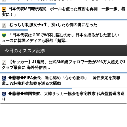
日本代表MF南野拓実、ボールを使った練習を再開「一歩一歩、着
実に！」
むっちり制服女子●︎生、痴●︎したら俺の虜になった
「日本代表は２軍でW杯に臨むのか」日本を揺るがした悲しいニ
ュースに韓国メディアも騒然「超緊...
今日のオススメ記事
【サッカー】J1鹿島、公式SNS総フォロワー数が296万人超えでJ
クラブ最多に 海外発信強...
◆悲報◆FIFA会長、過ち認め「心から謝罪」 留任決定を英報
道…W杯権利売却案を巡る大騒動
◆悲報◆韓国警察、大韓サッカー協会を家宅捜索 代表監督選考巡
り