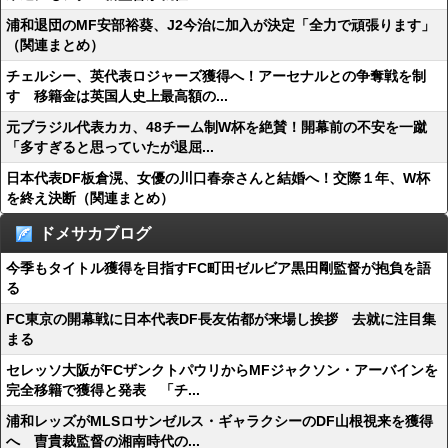
浦和退団のMF安部裕葵、J2今治に加入が決定「全力で頑張ります」
（関連まとめ）
チェルシー、英代表ロジャーズ獲得へ！アーセナルとの争奪戦を制
す 移籍金は英国人史上最高額の...
元ブラジル代表カカ、48チーム制W杯を絶賛！開幕前の不安を一蹴
「多すぎると思っていたが退屈...
日本代表DF板倉滉、女優の川口春奈さんと結婚へ！交際１年、W杯
を終え決断（関連まとめ）
ドメサカブログ
今季もタイトル獲得を目指すFC町田ゼルビア黒田剛監督が抱負を語
る
FC東京の開幕戦に日本代表DF長友佑都が来場し挨拶 去就に注目集
まる
セレッソ大阪がFCザンクトパウリからMFジャクソン・アーバインを
完全移籍で獲得と発表 「チ...
浦和レッズがMLSロサンゼルス・ギャラクシーのDF山根視来を獲得
へ 曺貴裁監督の湘南時代の...