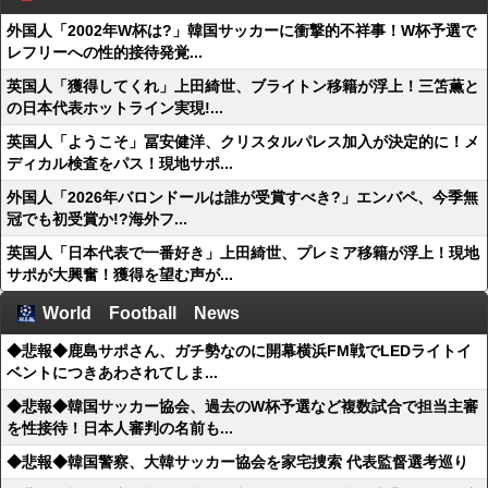
外国人「2002年W杯は?」韓国サッカーに衝撃的不祥事！W杯予選で
レフリーへの性的接待発覚...
英国人「獲得してくれ」上田綺世、ブライトン移籍が浮上！三笘薫と
の日本代表ホットライン実現!...
英国人「ようこそ」冨安健洋、クリスタルパレス加入が決定的に！メ
ディカル検査をパス！現地サポ...
外国人「2026年バロンドールは誰が受賞すべき?」エンバペ、今季無
冠でも初受賞か!?海外フ...
英国人「日本代表で一番好き」上田綺世、プレミア移籍が浮上！現地
サポが大興奮！獲得を望む声が...
World Football News
◆悲報◆鹿島サポさん、ガチ勢なのに開幕横浜FM戦でLEDライトイ
ベントにつきあわされてしま...
◆悲報◆韓国サッカー協会、過去のW杯予選など複数試合で担当主審
を性接待！日本人審判の名前も...
◆悲報◆韓国警察、大韓サッカー協会を家宅捜索 代表監督選考巡り