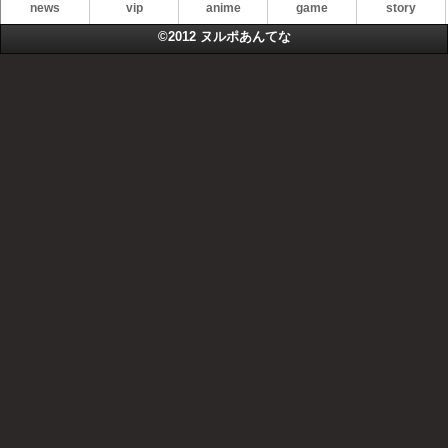
news
vip
anime
game
story
©2012
ヌルポあんてな