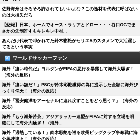
佐野海舟はそろそろ許されてもいいよな？この逸材を代表に呼ばない
のは大損失だろ
【悲報】日本、ホームでオーストラリアとドロー・・・谷口OGでま
さかの先制許すもキレキレ中村...
あんだけ代表で叩かれてた鈴木彩艶がセリエAのスタメンで大活躍し
てるという事実
ワールドサッカーファン
海外「凄い時代だ」ヨルダンがFIFAの悪行を暴露して海外大騒ぎ！
（海外の反応）
海外「凄い額だ！」PSGが鈴木彩艶獲得の為に提示した金額に海外び
っくり仰天！（海外の反応）
海外「冨安健洋をアーセナルに連れ戻すことをどう思う？」（海外の
反応）
海外「もう滅茶苦茶」アジアサッカー連盟がFIFAに対する立場を明
確にして海外大騒ぎ！（海外...
海外「過熱している！」鈴木彩艶を巡る欧州ビッグクラブ争奪戦に海
外興味津々！（海外の反応）