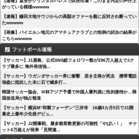
【速報】冨安がクリスタルパレスで試合出場！このまま内定の声が上
がっている模様wwwww
【速報】鎌田大地サウジからの高額オファーを親に反対され断ってい
たwwwww
【画像】バイエルン地元のアマチュアクラブとの恒例の試合の結果が
こちらwwwww
フットボール速報
【サッカー】J1鹿島、公式SNS総フォロワー数が296万人超えでJク
ラブ最多に 海外発信強...
【サッカー】ウガンダサッカー界に衝撃 若き主将が死去 携帯電話
強盗に抵抗した末に石で滅多打...
韓国サッカー協会、Ｗ杯アジア予選で外国人審判員に性的接待か…韓
国放送局が独占報道
【サッカー】横浜M“和製フォーデン”三井寺 16歳4カ月5日でJ1開
幕史上最年少先発デビュ...
【サッカー】J2開幕戦、最多観客数更新の可能性「やばい！」 チケ
ット6万超えが発券「見間違...