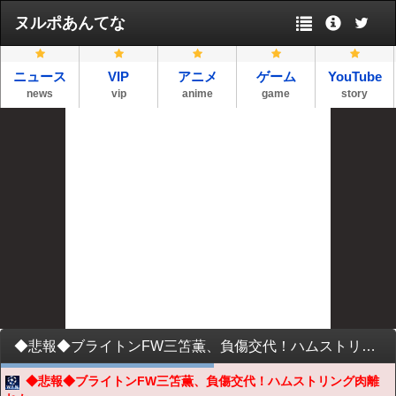
ヌルポあんてな
ニュース
VIP
アニメ
ゲーム
YouTube
news
vip
anime
game
story
◆悲報◆ブライトンFW三笘薫、負傷交代！ハムストリング肉離れか
◆悲報◆ブライトンFW三笘薫、負傷交代！ハムストリング肉離