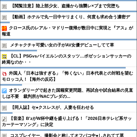
【閲覧注意】陸上部少女、盗撮から強襲レ×プまで完堕ち
【動画】ホテルで丸一日中ヤリまくり、何度も求め合う濃密デ
クロース氏のレアル・マドリー復帰が数日中に実現と『アス』が
報道
メチャクチャ可愛い女の子がAV女優デビューしてて草
【CL】PSGvsバイエルンのスタッツ…ポゼッションサッカーの
終焉なのか・・
外国人「日本は強すぎる」「怖くない」日本代表との対戦を望む
モロッコ人！【海外の反応】
オランダリーグで起きた国籍変更問題、再試合や試合結果の見直
しは不要 裁判所がNACブレダの...
【同人誌】セ●︎クスレスが、人妻を狂わせる
【音楽】B’zがW杯中継を盛り上げる！「2026日本テレビ系サッ
カーテーマソング」に決定
コスプレイヤー、撮影会と称してオフパコ中●︎しされてて草