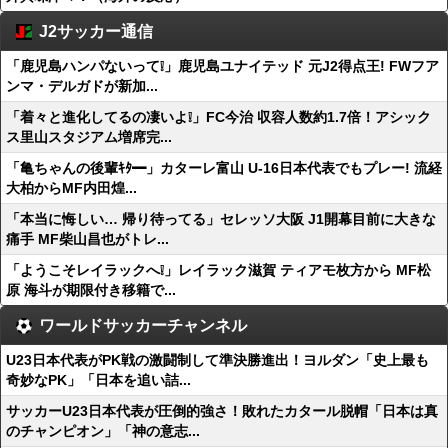
J2サッカー通信
「鹿児島ハンパないって❕」鹿児島ユナイテッド 元J2得点王! FWフア
ンマ・デルガドが新加...
「着々と進化してるの凄いよ❕」FC今治 収容人数約1.7倍！アシック
ス里山スタジアム増席完...
「亀ちゃんの後輩ｷﾀ━」カターレ富山 U-16日本代表でもプレー! 流経
大柏からMF内田煌...
「本当に悔しい… 帰り待ってる」セレッソ大阪 J1開幕目前に大きな
痛手 MF柴山昌也がトレ...
「ようこそレイラックへ❕」レイラック滋賀 ティアモ枚方から MF松
原 海斗が期限付き移籍で...
ワールドサッカーチャンネル
U23日本代表がPK戦の激闘制して準決勝進出！ヨルダン「史上最も
奇妙なPK」「日本を追い詰...
サッカーU23日本代表が圧倒的強さ！敗れたカタール脱帽「日本は真
のチャンピオン」「神の意志...