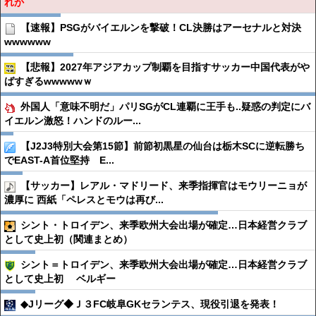
れか
【速報】PSGがバイエルンを撃破！CL決勝はアーセナルと対決
wwwwww
【悲報】2027年アジアカップ制覇を目指すサッカー中国代表がや
ばすぎるwwwwwｗ
外国人「意味不明だ」パリSGがCL連覇に王手も..疑惑の判定にバ
イエルン激怒！ハンドのルー...
【J2J3特別大会第15節】前節初黒星の仙台は栃木SCに逆転勝ち
でEAST-A首位堅持 E...
【サッカー】レアル・マドリード、来季指揮官はモウリーニョが
濃厚に 西紙「ペレスとモウは再び...
シント・トロイデン、来季欧州大会出場が確定…日本経営クラブ
として史上初（関連まとめ）
シント＝トロイデン、来季欧州大会出場が確定…日本経営クラブ
として史上初 ベルギー
◆Jリーグ◆Ｊ３FC岐阜GKセランテス、現役引退を発表！