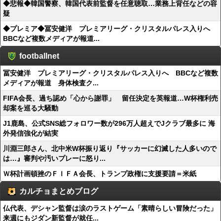
◆悲報◆韓国警察、韓国代表前監督を任意聴取…業務上背任などの容
疑
◆プレミア◆冨安健洋 プレミアリーグ・クリスタルパレス入りへ
BBCなど複数メディアが報道...
footballnet
冨安健洋 プレミアリーグ・クリスタルパレス入りへ BBCなど複数
メディアが報道 身体検査ク...
FIFA会長、過ち認め「心から謝罪」 留任決定を英報道…W杯権利売
却案を巡る大騒動
J1鹿島、公式SNS総フォロワー数が296万人超えでJクラブ最多に 海
外発信強化が結実
川淵三郎さん、北中米W杯振り返り『サッカーに幻滅した人多いので
は…』審判や汚いプレーに怒り...
Ｗ杯計画頓挫のＦＩＦＡ会長、トランプ政権に支援要請＝米紙
カルチョまとめブログ
仏代表、デシャン監督は涙のラストゲーム「素晴らしい冒険だった」
来週にもジダン新監督が就任...