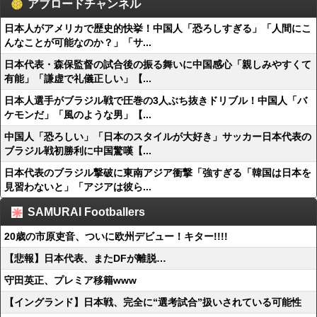
アブロードチャンネル
日本人がアメリカで歴史的快挙！中国人「恐ろしすぎる」「人間にこ
んなことが可能なのか？」「サ...
日本代表・森保監督の試合後の振る舞いに中国感心「親しみやすくて
有能」「謙虚で礼儀正しい」【...
日本人選手がブラジル戦で圧巻の3人ぶち抜きドリブル！中国人「バ
ケモンだ」「風のような男」【...
中国人「恐ろしい」「日本のスタイルが大好き」サッカー日本代表の
ブラジル戦初勝利に中国驚嘆【...
日本代表のブラジル撃破に東南アジア衝撃「強すぎる「韓国は日本を
見習わないと」「アジアは彼ら...
SAMURAI Footballers
20歳の市原吏音、ついに欧州デビュー！キター!!!!
【悲報】日本代表、またDFが離脱…
守田英正、プレミア移籍www
【イングランド】日本戦、完全に“選考試合”扱いされている可能性