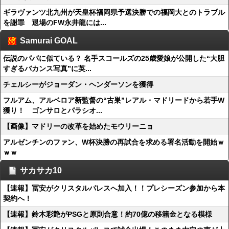
ギラヴァンツ北九州が天皇杯福岡県予選決勝での福岡大とのトラブル
を謝罪 退場のFW永井龍には...
Samurai GOAL
伝説のパパに似ている？ 名手スコールズの25歳愛娘が公開した“大胆
すぎるバカンス写真”に英...
チェルシーがジョーダン・ヘンダーソンを獲得
フルアム、アルベロア新監督の“古巣”レアル・マドリードから若手W
獲り！ ゴンサロとパラシオ...
【画像】マドリーの改革を始めたモウリーニョ
アルゼンチンのファン、W杯決勝の再試合を求める署名活動を開始ｗ
ｗｗ
サカサカ10
【速報】冨安がクリスタルパレスへ加入！！プレシーズン参加から本
契約へ！
【速報】鈴木彩艶がPSGと原則合意！約70億の移籍金となる模様