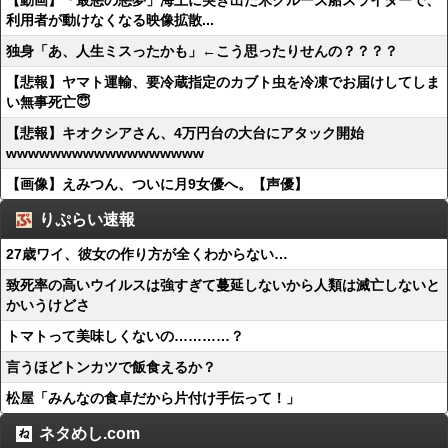
【動画】「最悪の悪夢」海上に突き出た米クルーズ船スライダーで、
利用者が動けなくなる映像拡散...
独身「あ、人生ミスったかも」←こう思ったりせんの？？？？
【悲報】ヤマト運輸、要冷蔵指定のカブト虫を冷凍でお届けしてしま
い無事死亡😇
【悲報】キオクシアさん、4万円台の大台にアタック開始
wwwwwwwwwwwwwwwwww
【画像】えみつん、ついに月9女優へ。【声優】
りぷらい速報
27歳ワイ、彼女の作り方が全くわからない…
致死率の高いウイルスは強すぎて蔓延しないから人類は滅亡しないと
かいうけどさ
トマトって美味しくないの…………？
言うほどトンカツで飯食えるか？
松屋「みんなの食卓だから片付け手伝って！」
ネタめし.com