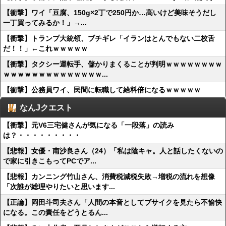
【衝撃】ワイ「豆腐、150g×2丁で250円か…高いけど美味そうだし
一丁買ってみるか！」→...
【衝撃】トランプ大統領、ブチギレ「イランはとんでもない二枚舌
だ！！」←これｗｗｗｗｗ
【衝撃】タクシー運転手、儲かりまくることが判明ｗｗｗｗｗｗｗｗ
ｗｗｗｗｗｗｗｗｗｗｗｗｗｗ...
【衝撃】公務員ワイ、民間に転職して給料倍になるｗｗｗｗｗ
なんJクエスト
【衝撃】元V6三宅健さんが気になる「一段落」の読み
は？・・・・・・・・・
【悲報】女優・南沙良さん（24）「私は陰キャ。人と話したくないの
で家に引きこもってPCでア...
【悲報】カンニング竹山さん、消費税減税失敗→増税の流れを想像
「次誰が総理やりたいと思います...
【正論】岡田斗司夫さん「人間の本音としてブサイクを見たら不愉快
になる。この責任をどうとるん...