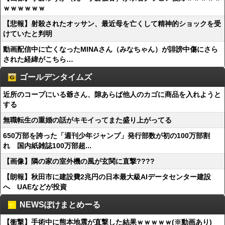
ｗｗｗｗｗｗ
【悲報】射殺されたオッサン、最近母を亡くして精神的ショックを受
けていたと判明
動画配信中に亡くなったMINAさん（みなちゃん）が誹謗中傷にさら
された経緯がこちら…
ゴールデンタイムズ
近所のコープにいる爺さん、隙あらば他人のカゴに商品を入れようと
する
無職転生の重婚の話がキモイってまた盛り上がってる
650万部を誇った「週刊少年ジャンプ」発行部数が初の100万部割
れ 国内紙雑誌100万部超...
【画像】隣の家の室外機の風が玄関に直撃????
【朗報】秋田市に建設費2兆円の日本最大級AIデータセンター建設
へ UAEなどが投資
NEWSぽけまとめーる
【衝撃】手術中に熊本地震が直撃した結果ｗｗｗｗｗ(※動画あり)