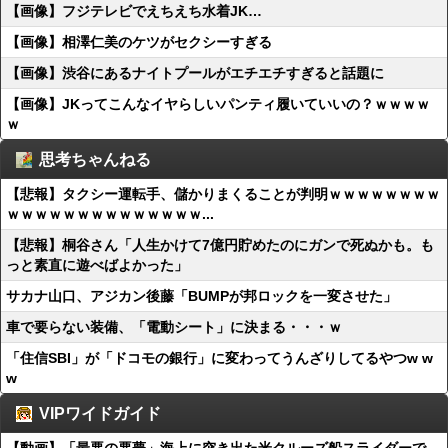
【画像】フジテレビでえちえち水着JK…
【画像】相澤仁美のケツがセクシーすぎる
【画像】渋谷にあるナイトプールがエチエチすぎると話題に
【画像】JKってこんなイヤらしいパンティ履いていいの？ｗｗｗｗ
ｗ
思考ちゃんねる
【悲報】タクシー運転手、儲かりまくることが判明ｗｗｗｗｗｗｗｗ
ｗｗｗｗｗｗｗｗｗｗｗｗｗｗ...
【悲報】桐谷さん「人生かけて7億円貯めたのにガンで死ぬかも。も
っと素直に遊べばよかった」
サカナ山口、アジカン後藤「BUMPが邦ロックを一変させた」
車で要らない装備、「電動シート」に決まる・・・ｗ
「住信SBI」が「ドコモの銀行」に変わってうんざりしてるやつw w
w
VIPワイドガイド