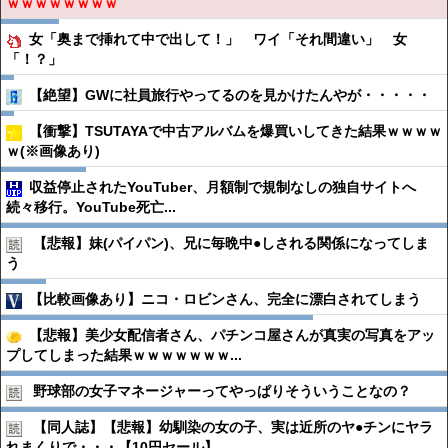
ｗｗｗｗｗｗｗｗ
女「奥まで挿れて中で出して！」 ワイ「それ間違い」 女
「！？」
【絶望】GWに社員旅行やってるのを見かけたんやが・・・・・
【衝撃】TSUTAYAで中古アルバムを爆買いしてきた結果ｗｗｗｗ
ｗ(※画像あり)
収益停止されたYouTuber、月額制で規制なしの独自サイトへ
続々移行。YouTube死亡...
【悲報】妹(パイパン)、兄に毎晩中●︎しされる関係になってしま
う
【比較画像あり】ニコ・ロビンさん、完全に漂白されてしまう
【悲報】美少女配信者さん、パチンコ屋さんが真実の写真をアッ
プしてしまった結果ｗｗｗｗｗｗｗ...
野球部の女子マネージャーってやっぱりそういうことなの？
【同人誌】【悲報】幼馴染の女の子、実は近所のヤ●︎チンにヤラ
れまくりで・・・【10円セール】