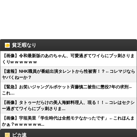
貧乏暇なり
【画像】令和最新版のあのちゃん、可愛過ぎてワイらにブッ刺さりま
くりw w w w w w
【速報】NHK職員が番組出演タレントから性被害！？←コレマジなら
ヤバくねーか？
【緊急】お笑いジャングルポケット斉藤慎二被告に懲役7年の求刑←
これ…
【画像】タトゥーだらけの美人海鮮料理人、現る！！←コレはセクシ
ー過ぎてワイらにブッ刺さりま...
【画像】宇垣美里「学生時代は全然モテなかったです」←これほんま
かぁ？w w w w w w...
ピカ速