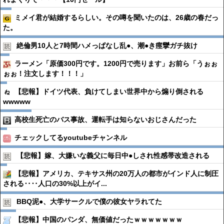
ミメイ君が結婚するらしい。その噂を聞いたのは、26歳の春だっ
た。
絶倫男10人と7時間ハメっぱなし乱●︎、潮●︎き痙攣ガチ抜け
ラーメン「原価300円です。1200円で売ります」お前ら「うぉぉ
ぉぉ！注文します！！！」
【悲報】ドイツ代表、負けてしまい世界中から煽り倒される
wwwww
高校生死亡のバス事故、運転手は知らないおじさんだった
チェックしてるyoutubeチャンネル
【悲報】嫁、大嫌いな義父に毎日中●︎しされ性感帯改造される
【悲報】アメリカ、テキサス州の20万人の都市がインド人に制圧
される‥‥人口の30%以上がイ...
BBQ泥●︎、大学サークルで僕の彼女ヤラれてた
【悲報】中国のパンダ、無価値だったｗｗｗｗｗｗｗ