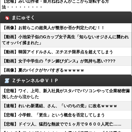
【悲報】みい山作者・亜月ねねさんがここから逆転する方
法・・・・・・・・・
まにゅそく
【画像】お前らこの超美人が整形か否か判定たのむ！！
【動画】小池栄子似のGカップ女子高生「知らないオジさんに襲われ
てオッパイ揉まれた」
【動画】韓国アイドルさん、ヱチヱチ限界点を超えてしまう
【動画】女子中学生の『チン媚びダンス』が気持ち悪い????
【画像】夏のバイクがヤバすぎるｗｗｗｗｗ
Ｚチャンネル＠ＶＩＰ
【悲報】ワイ、上司、新入社員がスタバでパソコンやって企業秘密漏
洩したから泣かした
【速報】れいわ新選組、さん、「いのちの党」に改名ｗｗｗｗ
【悲報】小学館、「更生」という概念を否定してしまう
【悲報】ドイツ人、猛烈な熱波でで１ヶ月で９６００人死亡……