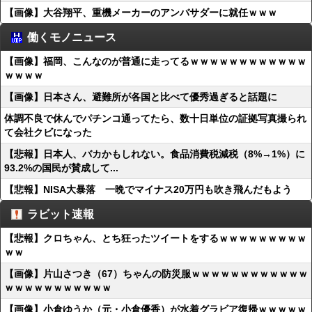
【画像】大谷翔平、重機メーカーのアンバサダーに就任ｗｗｗ
働くモノニュース
【画像】福岡、こんなのが普通に走ってるｗｗｗｗｗｗｗｗｗｗｗｗ
ｗｗｗｗ
【画像】日本さん、避難所が各国と比べて優秀過ぎると話題に
体調不良で休んでパチンコ通ってたら、数十日単位の証拠写真撮られ
て会社クビになった
【悲報】日本人、バカかもしれない。食品消費税減税（8%→1%）に
93.2%の国民が賛成して...
【悲報】NISA大暴落 一晩でマイナス20万円も吹き飛んだもよう
ラビット速報
【悲報】クロちゃん、とち狂ったツイートをするｗｗｗｗｗｗｗｗｗ
ｗｗ
【画像】片山さつき（67）ちゃんの防災服ｗｗｗｗｗｗｗｗｗｗｗｗ
ｗｗｗｗｗｗｗｗｗｗｗ
【画像】小倉ゆうか（元・小倉優香）が水着グラビア復帰ｗｗｗｗｗ