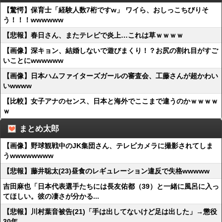
【驚愕】保育士「経験人数7桁ですw」 ワイら、おしっこちびりそ
う！！！wwwwww
【悲報】春日さん、またテレビで炎上…これは草ｗｗｗｗ
【画像】深キョン、結婚しないで遊びまくり！？お尻の割れ目がすご
いことにwwwwww
【画像】日本ハムファイターズガールの審査会、工藤さんが超かわい
いwwww
【比較】女子アナのセンス、日本と海外でここまで違うのかｗｗｗｗ
ｗ
まとめ太郎
【画像】野球観戦中のJK集団さん、テレビカメラに撮影されてしま
うwwwwwwww
【悲報】藤井聡太(23)昼食のレギュレーション違反で失格wwwww
吉田麻也「日本代表選手たちには長友佑都（39）と一緒に風呂に入っ
てほしい。彼の凄さが分かる...
【悲報】川村葉音被告(21)「手は出してないけど足は出した」→懲役
30年