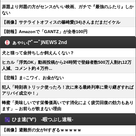
原題より邦題の方がセンスがいい映画、ガチで『最強のふたり』しか
ない
【画像】サテライトオフィスの篠崎愛(34)さんまだまだイケル
【朗報】Amazonで「GANTZ」が全巻100円
ぁゃιぃ(*ﾟーﾟ)NEWS 2nd
犬と猫って金持ちしか飼えんくない？
ヒカル「浮気OK」動画投稿から24時間で登録者数500万人割れ12万
人減、コメント約４万件...
【悲報】ま○こワイ、お金がない
犯人「時刻表トリック使ったろ！次に来る最終列車に乗り継ぎすれば
アリバイ成立や！」
蜂蜜「美味しいです栄養価高いです消化によく疲労回復の効力もあり
ます」←お前らが飲まない理由
ひま速(°∀°) -暇つぶし速報-
【画像】避難所の女がHすぎるｗｗｗｗｗ