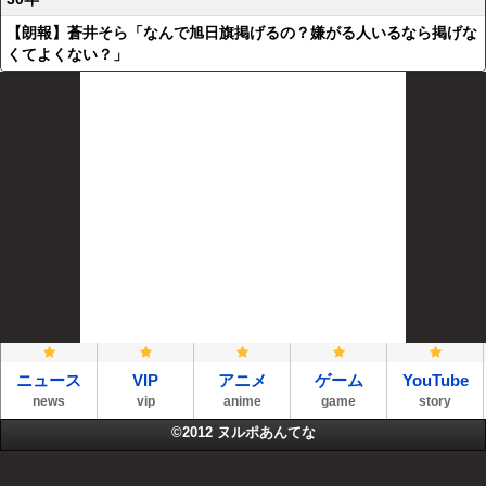
【朗報】蒼井そら「なんで旭日旗掲げるの？嫌がる人いるなら掲げな
くてよくない？」
ニュース
VIP
アニメ
ゲーム
YouTube
news
vip
anime
game
story
©2012
ヌルポあんてな