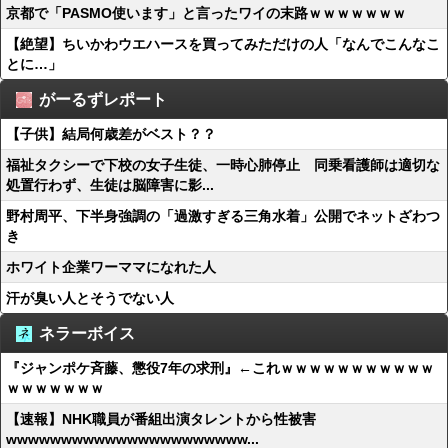
京都で「PASMO使います」と言ったワイの末路ｗｗｗｗｗｗｗ
【絶望】ちいかわウエハースを買ってみただけの人「なんでこんなこ
とに…」
がーるずレポート
【子供】結局何歳差がベスト？？
福祉タクシーで下校の女子生徒、一時心肺停止 同乗看護師は適切な
処置行わず、生徒は脳障害に影...
野村周平、下半身強調の「過激すぎる三角水着」公開でネットざわつ
き
ホワイト企業ワーママになれた人
汗が臭い人とそうでない人
ネラーボイス
『ジャンポケ斉藤、懲役7年の求刑』←これｗｗｗｗｗｗｗｗｗｗｗ
ｗｗｗｗｗｗｗ
【速報】NHK職員が番組出演タレントから性被害
wwwwwwwwwwwwwwwwwwwwww...