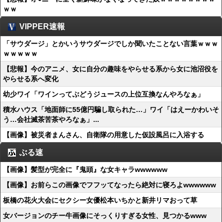
ｗｗ
VIPPER速報
「サウダージ」とかいうサウダージでしか聞いたことない言葉ｗｗｗ
ｗｗｗｗｗ
【悲報】今のアニメ、女に自分の趣味をやらせる系から女に池沼役を
やらせる系へ変化
幼少ワイ「ワインってぶどうジュースの上位互換なんやろなぁ」
積水ハウス「地面師に55億円騙し取られた…」ワイ「はえーかわいそ
う…会社滅茶苦茶やろなぁ」...
【画像】被災者まんさん、自衛隊の用意した仮設風呂に入浴する
ぶる速
【画像】髪型が完全に『鬼頭』な女キャラwwwwww
【画像】お前らこの画像でフフッてなったら絶対に寝ろよwwwwww
板橋の花火大会にセクシー女優松本いちかと新井リマおって草
女バージョンのチー牛画像にそっくりすぎる女性、見つかるwww