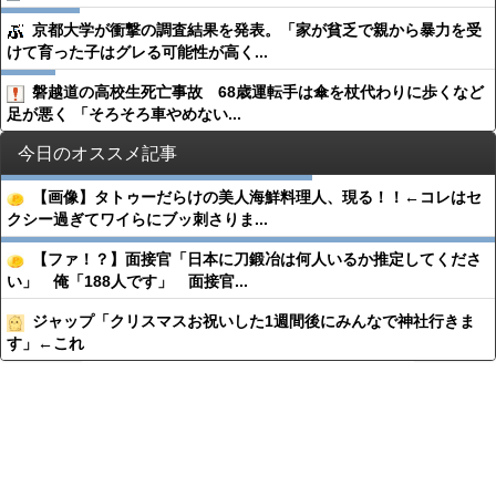
京都大学が衝撃の調査結果を発表。「家が貧乏で親から暴力を受
けて育った子はグレる可能性が高く...
磐越道の高校生死亡事故 68歳運転手は傘を杖代わりに歩くなど
足が悪く 「そろそろ車やめない...
今日のオススメ記事
【画像】タトゥーだらけの美人海鮮料理人、現る！！←コレはセ
クシー過ぎてワイらにブッ刺さりま...
【ファ！？】面接官「日本に刀鍛冶は何人いるか推定してくださ
い」 俺「188人です」 面接官...
ジャップ「クリスマスお祝いした1週間後にみんなで神社行きま
す」←これ