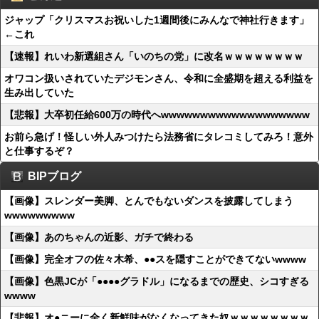
ジャップ「クリスマスお祝いした1週間後にみんなで神社行きます」
←これ
【速報】れいわ新選組さん「いのちの党」に改名ｗｗｗｗｗｗｗｗ
オワコン扱いされていたデジモンさん、令和に全盛期を超える利益を
生み出していた
【悲報】大卒初任給600万の時代へwwwwwwwwwwwwwwwwwww
お前ら急げ！怪しい外人みつけたら法務省にタレコミしてみろ！意外
と仕事するぞ？
BIPブログ
【画像】スレンダー美脚、とんでもないダンスを披露してしまう
wwwwwwwww
【画像】あのちゃんの近影、ガチで終わる
【画像】完全オフの佐々木希、●●スを隠すことができてないwwww
【画像】色黒JCが「●●●●グラドル」になるまでの歴史、シコすぎる
wwww
【悲報】オ●ニーに全く新鮮味がなくなってきた奴ｗｗｗｗｗｗｗｗ