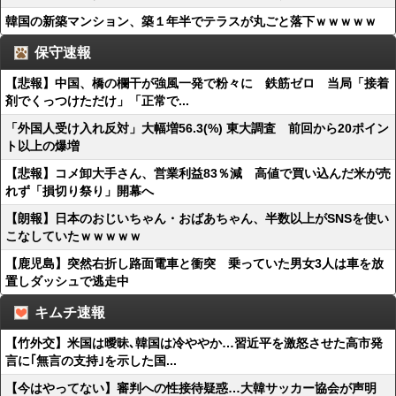
韓国の新築マンション、築１年半でテラスが丸ごと落下ｗｗｗｗｗ
保守速報
【悲報】中国、橋の欄干が強風一発で粉々に 鉄筋ゼロ 当局「接着
剤でくっつけただけ」「正常で...
「外国人受け入れ反対」大幅増56.3(%) 東大調査 前回から20ポイン
ト以上の爆増
【悲報】コメ卸大手さん、営業利益83％減 高値で買い込んだ米が売
れず「損切り祭り」開幕へ
【朗報】日本のおじいちゃん・おばあちゃん、半数以上がSNSを使い
こなしていたｗｗｗｗｗ
【鹿児島】突然右折し路面電車と衝突 乗っていた男女3人は車を放
置しダッシュで逃走中
キムチ速報
【竹外交】米国は曖昧､韓国は冷ややか…習近平を激怒させた高市発
言に｢無言の支持｣を示した国...
【今はやってない】審判への性接待疑惑…大韓サッカー協会が声明