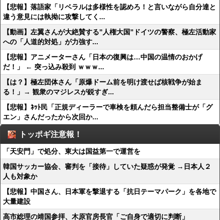
【悲報】落語家「リベラルは多様性を認めろ！と言いながら自分達と
違う意見には執拗に攻撃してく...
【動画】左翼さんが大絶賛する”人権大国”ドイツの警察、極左活動家
への「人道的対処」が力強す...
【悲報】アニメーターさん「日本の復興は…中国の温情のおかげ
だ！」 ← 突っ込み殺到 ｗｗｗ...
【は？】極左団体さん「原爆ドーム前を明け渡せば核戦争が始ま
る！」→ 観衆のマジレスが鋭すぎ...
【悲報】ﾈｯﾄ民「正規ディーラーで車検を頼んだら担当整備士が「グ
エン」さんだったから次回か...
トッポギ注意報！
「天安門」で処分、東大は国益第一で運営を
韓国サッカー協会、審判を「接待」していた疑惑が発覚 →日本人２
人も対象か
【悲報】中国さん、日本軍を撃退する「抗日テーマパーク」を各地で
大量建設
高市総理の靖国参拝、木原官房長官「ご自身で適切に判断」