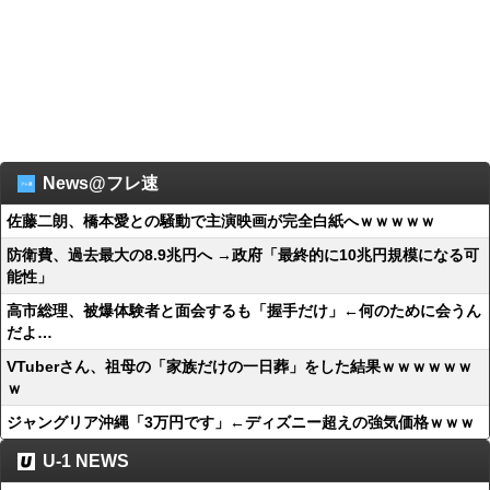
News@フレ速
佐藤二朗、橋本愛との騒動で主演映画が完全白紙へｗｗｗｗｗ
防衛費、過去最大の8.9兆円へ →政府「最終的に10兆円規模になる可
能性」
高市総理、被爆体験者と面会するも「握手だけ」←何のために会うん
だよ…
VTuberさん、祖母の「家族だけの一日葬」をした結果ｗｗｗｗｗｗ
ｗ
ジャングリア沖縄「3万円です」←ディズニー超えの強気価格ｗｗｗ
U-1 NEWS