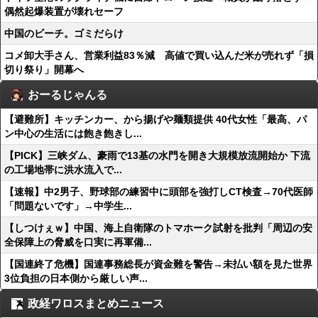
偶然起爆装置が壊れセーフ
中国のビーチ。ゴミだらけ
コメ卸大手さん、営業利益83％減 高値で買い込んだ米が売れず「損
切り祭り」開幕へ
おーるじゃんる
【避難所】キッチンカー、から揚げや麺類提供 40代女性「最高、パ
ン中心の生活には飽き飽きし...
【PICK】三峡ダム、豪雨で13基の水門を開き大規模放流開始か 下流
の工場地帯に洪水流入で...
【速報】中2男子、野球部の練習中に頭部を強打しCT検査→70代医師
「問題ないです」→中学生...
【しつけぇｗ】中国、海上自衛隊のトマホーク試射を批判「周辺の安
全保障上の脅威を口実に再軍備...
【国連終了危機】国連事務総長が資金難を警告→未払い額を見た世界
3位負担の日本側から厳しい声...
政経ワロスまとめニュース