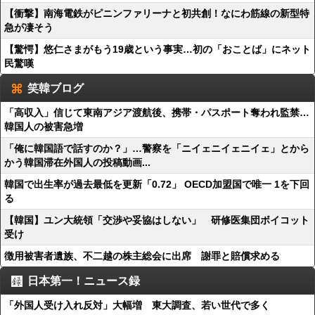
【衝撃】南海電鉄がピニンファリーナと初共創！なにわ筋線の新型特
急が凄そう
【驚愕】悠仁さまがもう19歳という事実…初の「おことば」にネット
民驚嘆
笑韓ブログ
「高収入」信じて東南アジア渡航後、携帯・パスポート奪われ監禁…
韓国人の被害急増
「俺に韓国語で話すのか？」…警察を「ニイェニイェニイェ」とから
かう韓国滞在外国人の投稿動画...
韓国で出生率が過去最低を更新「0.72」 OECD加盟国で唯一 1を下回
る
【韓国】ユン大統領「交渉や妥協はしない」 研修医集団ボイコット
受け
徴用被害者遺族、不二越の株主総会に出席 謝罪と賠償求める
日本第一！ニュース録
「外国人受け入れ反対」大幅増 東大調査、若い世代で多く