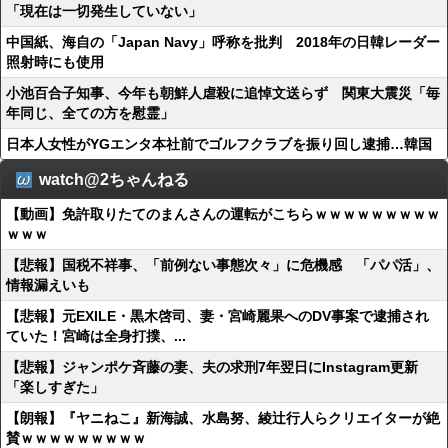
「現在は一切発生していない」
中国紙、海自の「Japan Navy」呼称を批判 2018年の日韓レーダー
照射時にも使用
小池百合子知事、今年も朝鮮人虐殺に追悼文送らず 関東大震災「毎
年同じ、全ての方を慰霊」
日本人女性がYGエンタ本社前でゴルフクラブを振り回し逮捕…韓国
watch@2ちゃんねる
【動画】免許取りたてのまんさんの運転がこちらｗｗｗｗｗｗｗｗｗ
ｗｗｗ
【悲報】国税不祥事、「前例ない事態次々」に危機感 「パパ活」、
情報漏えいも
【悲報】元EXILE・黒木啓司、妻・宮崎麗果へのDV事案で逮捕され
ていた！宮崎は全身打撲、...
【悲報】ジャンポケ斉藤の妻、夫の求刑7年翌日にInstagram更新
「楽しすぎた」
【朗報】『ヤニねこ』新海誠、水島努、綾辻行人らクリエイターが絶
賛ｗｗｗｗｗｗｗｗｗ