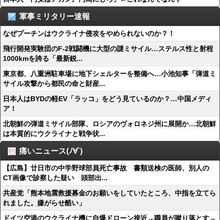
軍事ミリタリー速報
なぜプーチンはウクライナ侵攻をやめられないのか？！
飛行開発実験団のF-2戦闘機に大型の謎ミサイル…ステルス性と射程
1000kmを誇る「最新鋭...
東京都、八重洲駐車場に地下シェルターを整備へ…小池知事「弾道ミ
サイル攻撃から都民の命と財産...
日本人はBYDの軽EV「ラッコ」をどう見ているのか？…中国メディ
ア！
北朝鮮の弾道ミサイル部隊、ロシアのヴォロネジ州に展開か…北朝鮮
は本質的にウクライナと戦争状...
痛いニュース(ﾉ∀`)
【広島】廿日市の中学野球部員死亡事故 書類送検の医師、別人の
CT画像で診察した疑い 頭部出...
共産党「熊本地震救援募金のお願いをしていたところ、中指を立てら
れました。嫌がらせ酷い」
ドイツ空港のウクライナ機に自爆ドローン接近→職員が蹴り落とす→