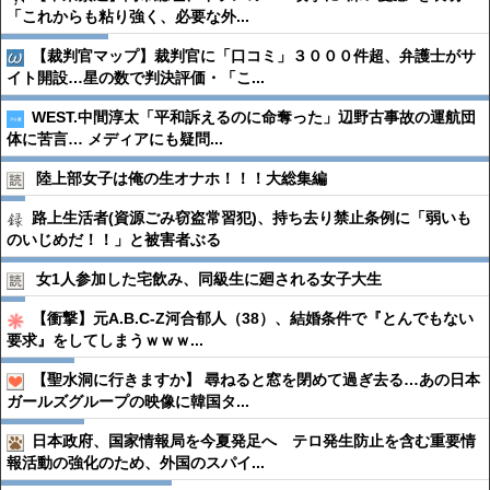
「これからも粘り強く、必要な外...
【裁判官マップ】裁判官に「口コミ」３０００件超、弁護士がサ
イト開設…星の数で判決評価・「こ...
WEST.中間淳太「平和訴えるのに命奪った」辺野古事故の運航団
体に苦言… メディアにも疑問...
陸上部女子は俺の生オナホ！！！大総集編
路上生活者(資源ごみ窃盗常習犯)、持ち去り禁止条例に「弱いも
のいじめだ！！」と被害者ぶる
女1人参加した宅飲み、同級生に廻される女子大生
【衝撃】元A.B.C-Z河合郁人（38）、結婚条件で『とんでもない
要求』をしてしまうｗｗｗ...
【聖水洞に行きますか】 尋ねると窓を閉めて過ぎ去る…あの日本
ガールズグループの映像に韓国タ...
日本政府、国家情報局を今夏発足へ テロ発生防止を含む重要情
報活動の強化のため、外国のスパイ...