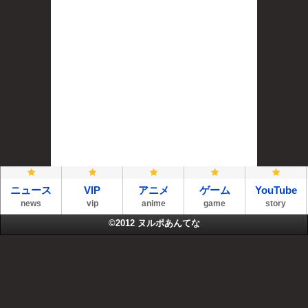
ニュース
VIP
アニメ
ゲーム
YouTube
news
vip
anime
game
story
©2012
ヌルポあんてな