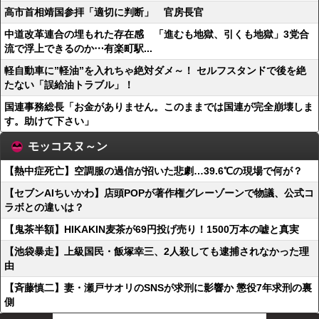
高市首相靖国参拝「適切に判断」 官房長官
中道改革連合の埋もれた存在感 「進むも地獄、引くも地獄」3党合
流で浮上できるのか⋯有楽町駅...
軽自動車に”軽油”を入れちゃ絶対ダメ～！ セルフスタンドで後を絶
たない「誤給油トラブル」！
国連事務総長「お金がありません。このままでは国連が完全崩壊しま
す。助けて下さい」
モッコスヌ～ン
【熱中症死亡】空調服の過信が招いた悲劇…39.6℃の現場で何が？
【セブンAIちいかわ】店頭POPが著作権グレーゾーンで物議、公式コ
ラボとの違いは？
【鬼茶半額】HIKAKIN麦茶が69円投げ売り！1500万本の嘘と真実
【池袋暴走】上級国民・飯塚幸三、2人殺しても逮捕されなかった理
由
【斉藤慎二】妻・瀬戸サオリのSNSが求刑に影響か 懲役7年求刑の裏
側