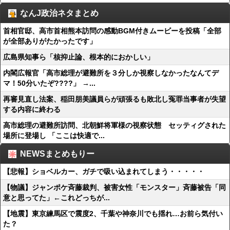
なんJ政治ネタまとめ
首相官邸、高市首相熊本訪問の感動BGM付きムービーを投稿「全部
が全部ありがたかったです」
広島県知事ら「核抑止論、根本的におかしい」
内閣広報官「高市総理が避難所を３分しか視察しなかったなんてデ
マ！50分いたぞ????」 →...
再審見直し法案、稲田朋美議員らが頑張るも敗北し冤罪当事者が失望
する内容に終わる
高市総理の避難所訪問、北朝鮮将軍様の視察状態 セッティグされた
場所に登場し 「ここは快適で...
NEWSまとめもりー
【悲報】ショベルカー、ガチで吸い込まれてしまう・・・・・
【物議】ジャンポケ斉藤裁判、被害女性「モンスター」斉藤被告「同
意と思ってた」←これどっちが...
【地震】東京練馬区で震度2、千葉や神奈川でも揺れ…お前ら気付い
た？