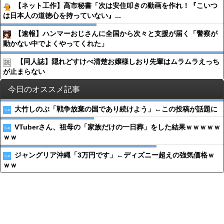
【ネット工作】高市秘書「次は安住叩きの動画を作れ！『こいつ
は日本人の道徳心を持っていない』...
【速報】ハンマーおじさんに全国から次々と支援が届く「警察が
動かない中でよくやってくれた」
【同人誌】隠れどすけべ清楚お嬢様しおり先輩はムラムラえっち
が止まらない
今日のオススメ記事
大竹しのぶ「戦争放棄の国であり続けよう」←この投稿が話題に
VTuberさん、祖母の「家族だけの一日葬」をした結果ｗｗｗｗｗ
ｗｗ
ジャングリア沖縄「3万円です」←ディズニー超えの強気価格ｗ
ｗｗ