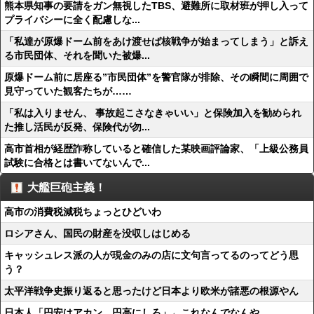
熊本県知事の要請をガン無視したTBS、避難所に取材班が押し入って
プライバシーに全く配慮しな...
「私達が原爆ドーム前をあけ渡せば核戦争が始まってしまう」と訴え
る市民団体、それを聞いた被爆...
原爆ドーム前に居座る”市民団体”を警官隊が排除、その瞬間に周囲で
見守っていた観客たちが……
「私は入りません、 事故起こさなきゃいい」と保険加入を勧められ
た推し活民が反発、保険代が勿...
高市首相が経歴詐称していると確信した某映画評論家、「上級公務員
試験に合格とは書いてないんで...
大艦巨砲主義！
高市の消費税減税ちょっとひどいわ
ロシアさん、国民の財産を没収しはじめる
キャッシュレス派の人が現金のみの店に文句言ってるのってどう思
う？
太平洋戦争史振り返ると思ったけど日本より欧米が諸悪の根源やん
日本人「円安はアカン。円高にしろ」←これなんでなんや