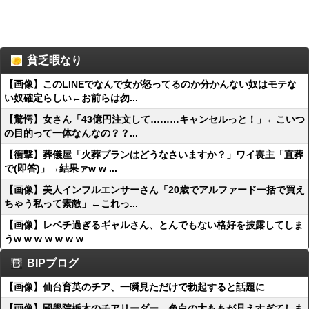
貧乏暇なり
【画像】このLINEでなんで女が怒ってるのか分かんない奴はモテな
い奴確定らしい←お前らは勿...
【驚愕】女さん「43億円注文して………キャンセルっと！」←こいつ
の目的って一体なんなの？？...
【衝撃】葬儀屋「火葬プランはどうなさいますか？」ワイ喪主「直葬
で(即答)」→結果ァw w ...
【画像】美人インフルエンサーさん「20歳でアルファード一括で買え
ちゃう私って素敵」←これっ...
【画像】レベチ過ぎるギャルさん、とんでもない格好を披露してしま
うw w w w w w w
BIPブログ
【画像】仙台育英のチア、一瞬見ただけで勃起すると話題に
【画像】國學院栃木のチアリーダー、色白の太ももが見えすぎてしま