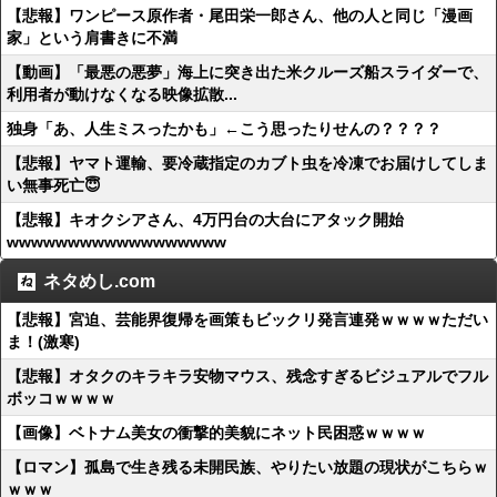
【悲報】ワンピース原作者・尾田栄一郎さん、他の人と同じ「漫画
家」という肩書きに不満
【動画】「最悪の悪夢」海上に突き出た米クルーズ船スライダーで、
利用者が動けなくなる映像拡散...
独身「あ、人生ミスったかも」←こう思ったりせんの？？？？
【悲報】ヤマト運輸、要冷蔵指定のカブト虫を冷凍でお届けしてしま
い無事死亡😇
【悲報】キオクシアさん、4万円台の大台にアタック開始
wwwwwwwwwwwwwwwwww
ネタめし.com
【悲報】宮迫、芸能界復帰を画策もビックリ発言連発ｗｗｗｗただい
ま！(激寒)
【悲報】オタクのキラキラ安物マウス、残念すぎるビジュアルでフル
ボッコｗｗｗｗ
【画像】ベトナム美女の衝撃的美貌にネット民困惑ｗｗｗｗ
【ロマン】孤島で生き残る未開民族、やりたい放題の現状がこちらｗ
ｗｗｗ