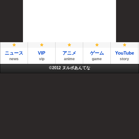
ニュース
VIP
アニメ
ゲーム
YouTube
news
vip
anime
game
story
©2012
ヌルポあんてな