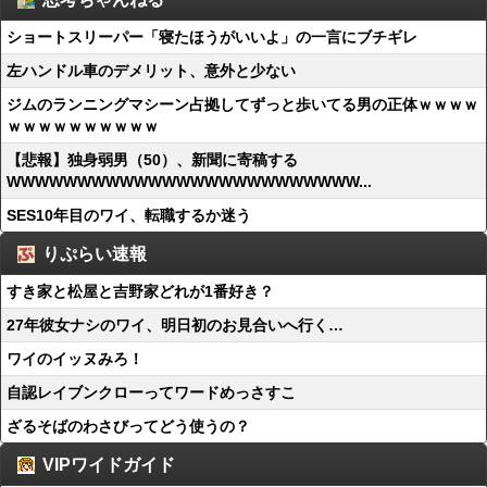
ショートスリーパー「寝たほうがいいよ」の一言にブチギレ
左ハンドル車のデメリット、意外と少ない
ジムのランニングマシーン占拠してずっと歩いてる男の正体ｗｗｗｗ
ｗｗｗｗｗｗｗｗｗｗ
【悲報】独身弱男（50）、新聞に寄稿する
WWWWWWWWWWWWWWWWWWWWWWWWW...
SES10年目のワイ、転職するか迷う
りぷらい速報
すき家と松屋と吉野家どれが1番好き？
27年彼女ナシのワイ、明日初のお見合いへ行く…
ワイのイッヌみろ！
自認レイブンクローってワードめっさすこ
ざるそばのわさびってどう使うの？
VIPワイドガイド