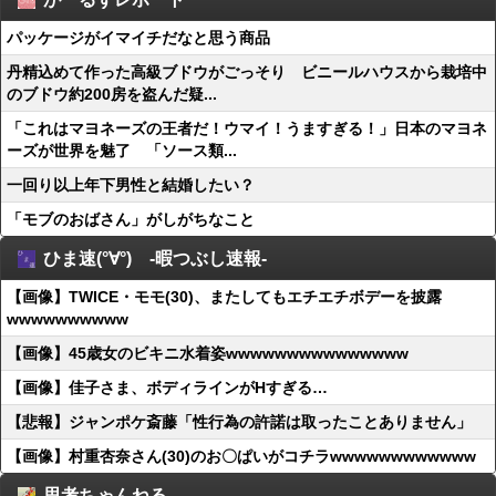
パッケージがイマイチだなと思う商品
丹精込めて作った高級ブドウがごっそり ビニールハウスから栽培中
のブドウ約200房を盗んだ疑...
「これはマヨネーズの王者だ！ウマイ！うますぎる！」日本のマヨネ
ーズが世界を魅了 「ソース類...
一回り以上年下男性と結婚したい？
「モブのおばさん」がしがちなこと
ひま速(°∀°) -暇つぶし速報-
【画像】TWICE・モモ(30)、またしてもエチエチボデーを披露
wwwwwwwwww
【画像】45歳女のビキニ水着姿wwwwwwwwwwwwwww
【画像】佳子さま、ボディラインがHすぎる…
【悲報】ジャンポケ斎藤「性行為の許諾は取ったことありません」
【画像】村重杏奈さん(30)のお〇ぱいがコチラwwwwwwwwwwww
思考ちゃんねる