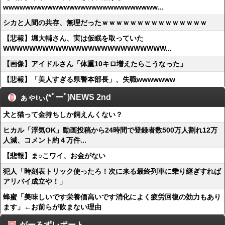
wwwwwwwwwwwwwwwwwwwwwwwwwwww...
シカと人間の共存、無理だったｗｗｗｗｗｗｗｗｗｗｗｗｗｗｗ
【悲報】堀大輔さん、実は仮眠を取っていた
WWWWWWWWWWWWWWWWWWWWWWWWW...
【画像】アイドルさん「体重10キロ増えたらこうなった」
【悲報】「美人すぎる県警本部長」、失職wwwwwww
ぁゃιぃ(*ﾟーﾟ)NEWS 2nd
犬と猫って金持ちしか飼えんくない？
ヒカル「浮気OK」動画投稿から24時間で登録者数500万人割れ12万
人減、コメント約４万件...
【悲報】ま○こワイ、お金がない
犯人「時刻表トリック使ったろ！次に来る最終列車に乗り継ぎすれば
アリバイ成立や！」
蜂蜜「美味しいです栄養価高いです消化によく疲労回復の効力もあり
ます」←お前らが飲まない理由
がーるずレポート