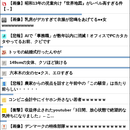
【画像】昭和13年の児童向け『世界地図』がレベル高すぎる件
【→】
【画像】乳房がデカすぎて衣服が悲鳴をあげてる●●女
wwwwwwwwww
【悲報】AIで「事務職」が数年以内に消滅！オフィスでPCカタカ
タやってるお前、クビです
トッモの結婚式行ったんやが
149cmの女体、クソほど抜ける
六本木の女のセ●︎クス、エロすぎる
【悲報】農家からの視点を話すと午前中の「この騒音」は当たり
前らしい・・・・・
コンビニ会計中にイヤホン外さない若者ｗｗｗｗｗｗ
【衝撃】収益停止されたyoutuber「3日間、放心状態で絶望的な
気持ちになりました」←こ...
【画像】デンマークの特殊部隊ｗｗｗｗｗｗｗｗｗｗｗｗｗｗｗ