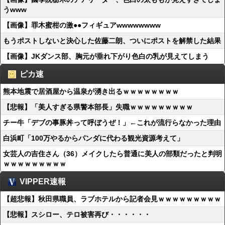
うwww
【画像】罪木蜜柑の激●●フィギュアwwwwwwww
もうポストしないと決心した佐藤二朗、ついにポストを解禁した結果
【画像】JKダンス部、胸元が垂れ下がり色白の乳が見えてしまう
ピカ速
熊本地震で居酒屋から温泉が湧き出るｗｗｗｗｗｗｗｗ
【悲報】「美人すぎる県警本部長」失職ｗｗｗｗｗｗｗｗｗ
チー牛「デブの事豚丼って呼ぼうぜ！」←これが流行らなかった理由
白浜町「100万やるからパンダに代わる観光資源考えて」
女芸人の吉住さん（36）メイクしたら普通に美人の部類だったと判明
ｗｗｗｗｗｗｗｗｗ
VIPPER速報
【超悲報】秋田県職員、ラブホテルから記者会見ｗｗｗｗｗｗｗｗｗ
【悲報】スシロー、テロ被害再び・・・・・・