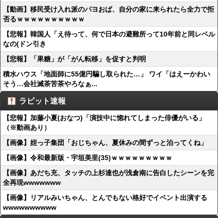
【動画】移民受け入れ派のパヨおば、自分の家に来られたら全力で拒
否るｗｗｗｗｗｗｗｗｗｗ
【悲報】韓国人「え待って、何で日本の避難所って10年前と同レベル
なの(ドン引き
【悲報】「果糖」が「がん転移」を促すと判明
積水ハウス「地面師に55億円騙し取られた…」 ワイ「はえーかわい
そう…会社滅茶苦茶やろなぁ...
ラビット速報
【悲報】加藤小夏(おなつ)「演技中に惚れてしまった俳優がいる」
（※動画あり）
【画像】姪っ子集団「おじちゃん、夏休みの間ずっと泊ってくね」
【画像】令和最新版・宇垣美里(35)ｗｗｗｗｗｗｗｗｗ
【画像】あだち充、タッチの上杉達也が浅倉南に告白したシーンを完
全再現wwwwwww
【画像】リアルみいちゃん、とんでもない格好でイベント出演する
wwwwwwwwww