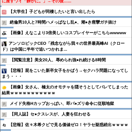
に座すワイ「静かに。」→その後…...
【大学生】子どもが同棲したいと言い出したら
絶倫男10人と7時間ハメっぱなし乱●︎、潮●︎き痙攣ガチ抜け
【画像】えなこより3倍美しいコスプレイヤーがこちらwwwww
アンソロピックCEO「残念ながら我々の世界最高峰AI（クロー
ド）は中国に半年で追いつかれま...
【閲覧注意】美女20人、辱められ強●︎れ続ける8時間
【悲報】屁をこいた新卒女子をかばう→セクハラ問題になってし
まう・・・
【画像】女さん、極太のオモチャを隠そうとしてバレてしまった
結果ｗｗｗｗｗｗｗｗｗｗｗ
メイド失格Hカップおっぱい、即パ●︎ズリ命令に従順地獄
【同人誌】セ●︎クスレスが、人妻を狂わせる
【悲報】佐々木希クビで見る価値ゼロ！ヤラセ疑惑続出ｗｗｗｗ