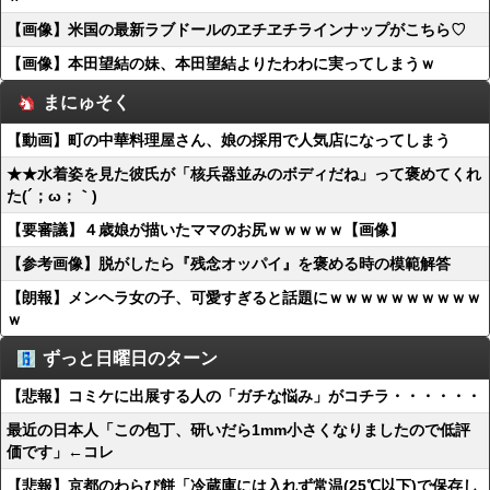
【画像】米国の最新ラブドールのヱチヱチラインナップがこちら♡
【画像】本田望結の妹、本田望結よりたわわに実ってしまうｗ
まにゅそく
【動画】町の中華料理屋さん、娘の採用で人気店になってしまう
★★水着姿を見た彼氏が「核兵器並みのボディだね」って褒めてくれ
た(´；ω；｀)
【要審議】４歳娘が描いたママのお尻ｗｗｗｗｗ【画像】
【参考画像】脱がしたら『残念オッパイ』を褒める時の模範解答
【朗報】メンヘラ女の子、可愛すぎると話題にｗｗｗｗｗｗｗｗｗｗ
ｗ
ずっと日曜日のターン
【悲報】コミケに出展する人の「ガチな悩み」がコチラ・・・・・・
最近の日本人「この包丁、研いだら1mm小さくなりましたので低評
価です」←コレ
【悲報】京都のわらび餅「冷蔵庫には入れず常温(25℃以下)で保存し