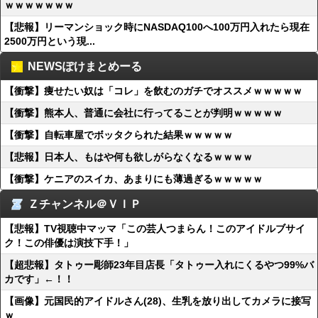
ｗｗｗｗｗｗｗ
【悲報】リーマンショック時にNASDAQ100へ100万円入れたら現在
2500万円という現...
NEWSぽけまとめーる
【衝撃】痩せたい奴は「コレ」を飲むのガチでオススメｗｗｗｗｗ
【衝撃】熊本人、普通に会社に行ってることが判明ｗｗｗｗｗ
【衝撃】自転車屋でボッタクられた結果ｗｗｗｗｗ
【悲報】日本人、もはや何も欲しがらなくなるｗｗｗｗ
【衝撃】ケニアのスイカ、あまりにも薄過ぎるｗｗｗｗｗ
Ｚチャンネル＠ＶＩＰ
【悲報】TV視聴中マッマ「この芸人つまらん！このアイドルブサイ
ク！この俳優は演技下手！」
【超悲報】タトゥー彫師23年目店長「タトゥー入れにくるやつ99%バ
カです」←！！
【画像】元国民的アイドルさん(28)、生乳を放り出してカメラに接写
ｗ