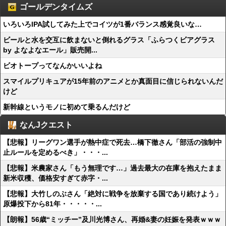
ゴールデンタイムズ
いろいろIPA試してみた上でコイツが1番バランス感覚良いな…
ビールと水を交互に飲まないと倒れるグラス「ふらつくビアグラス
by よなよなエール」販売開...
ビオトープってなんかいいよね
スマイルプリキュアが15年前のアニメとか真面目に信じられないんだ
けど
新幹線というモノに初めて乗るんだけど
なんJクエスト
【悲報】リーグワン選手が熱中症で死去…橋下徹さん「部活の強制中
止ルールを定めるべき」・・・...
【悲報】米農家さん「もう無理です…」過去最大の在庫を抱えたまま
新米収穫、価格安すぎて赤字・...
【悲報】大竹しのぶさん「絶対に戦争を放棄する国であり続けよう」
原爆投下から81年・・・・・...
【朗報】56歳“ミッチー”及川光博さん、再婚&妻の妊娠を発表ｗｗｗ