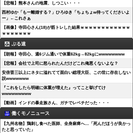
【悲報】熊本さんの地震、しつこい・・・
西村ゆか「もー離婚する？」ひろゆき「ちょちょw待ってくださいよ
ー」←これさぁ
【画像】寺田心さん(18)が筋トレした結果ｗｗｗｗｗｗｗｗｗｗｗｗ
ｗｗｗｗｗｗｗ
ぶる速
【朗報】寺田心、週6ジム通いで体重62kg→82kgにwwwwwwww
【悲報】会社で上司に怒られたんだけどこれ俺悪くないよな？
安倍晋三以上にネタに溢れてて面白い総理大臣、この世に存在しない
説wwwwwww
『これをしたら明確に体重が増えた』ってこと挙げてけ
wwwwwwwww
【動画】インドの暴走族さん、ガチでレベチだった・・・
働くモノニュース
【九州名物】鶏刺し食べた医師、全身麻痺へ…「死んだほうが良かっ
たと思っていた」