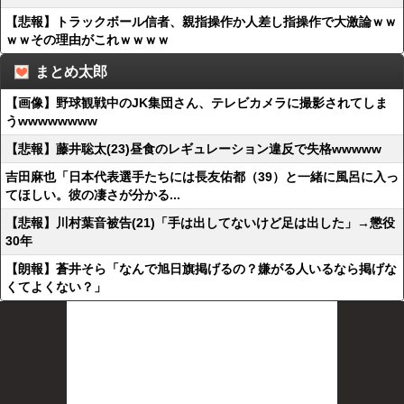
【悲報】トラックボール信者、親指操作か人差し指操作で大激論ｗｗ
ｗｗその理由がこれｗｗｗｗ
まとめ太郎
【画像】野球観戦中のJK集団さん、テレビカメラに撮影されてしま
うwwwwwwww
【悲報】藤井聡太(23)昼食のレギュレーション違反で失格wwwww
吉田麻也「日本代表選手たちには長友佑都（39）と一緒に風呂に入っ
てほしい。彼の凄さが分かる...
【悲報】川村葉音被告(21)「手は出してないけど足は出した」→懲役
30年
【朗報】蒼井そら「なんで旭日旗掲げるの？嫌がる人いるなら掲げな
くてよくない？」