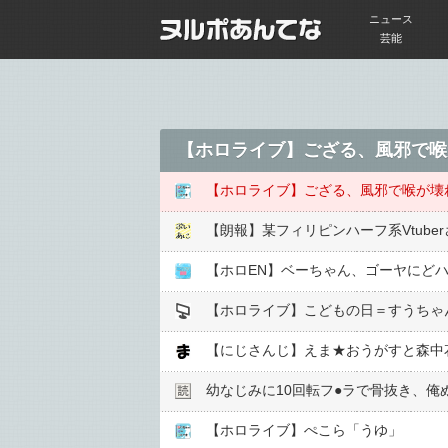
ニュース
芸能
【朗報】某フィリピンハーフ系Vtub
【ホロEN】ベーちゃん、ゴーヤにど
【ホロライブ】こどもの日＝すうちゃ
【にじさんじ】えま★おうがすと森中
幼なじみに10回転フ●︎ラで骨抜き、
【ホロライブ】ぺこら「うゆ」