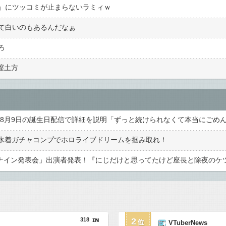
』にツッコミが止まらないラミィｗ
て白いのもあるんだなぁ
ろ
膣土方
：水着ガチャコンプでホロライブドリームを掴み取れ！
318
2
VTuberNews