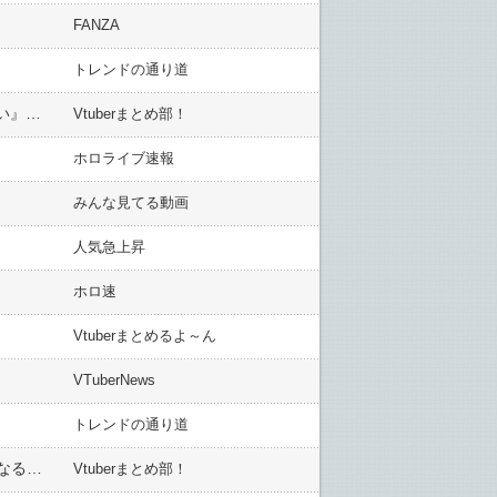
FANZA
トレンドの通り道
【幸せ】Vtuberって『トップで金持ちだけど不幸』or『実入りも人気も低いけどマイペースに配信してればいい』←どっちが幸せなんだろうな
Vtuberまとめ部！
ホロライブ速報
みんな見てる動画
人気急上昇
ホロ速
Vtuberまとめるよ～ん
VTuberNews
トレンドの通り道
【悲報】ゲームメーカー、タレント事務所、Vtuber…なぜ企業は弱小時はユーザーフレンドリーなのに大きくなると全て邪悪になるのか
Vtuberまとめ部！