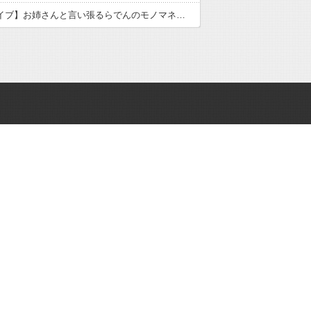
【ホロライブ】お姉さんと言い張るらでんのモノマネが似てるラプ様