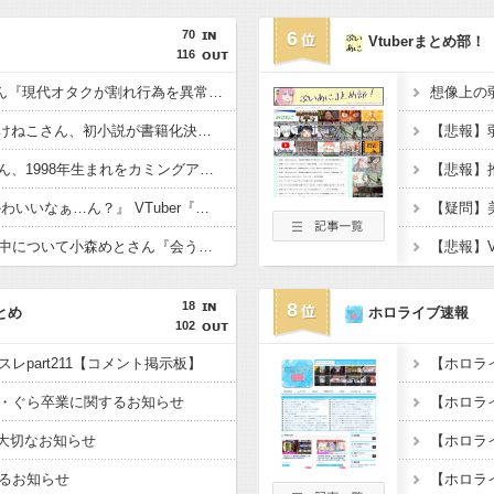
70
6
Vtuberまとめ部！
116
【たしかに？】X民さん『現代オタクが割れ行為を異常に叩く理由、ソシャゲとVTuberしか追ってない"一般人"だからです』
【速報】人気Vtuberみけねこさん、初小説が書籍化決定してしまうwwwww←み！さんなんでもやるなあ
【悲報】人気Vtuberさん、1998年生まれをカミングアウトwwwww
ワイ『VTuberちゃんかわいいなぁ…ん？』 VTuber『（2000年代のアニメやバラエティを語り出す）』
【ぶいすぽ】謹慎期間中について小森めとさん『会うこともないし話すこともない』
18
8
とめ
ホロライブ速報
102
レpart211【コメント掲示板】
・ぐら卒業に関するお知らせ
、大切なお知らせ
るお知らせ