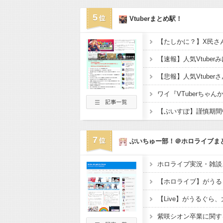
5
Vtuberまとめ駅！
7
ぶいちゅー部！＠ホロライブま
ホロライブ実況・雑談ス
【ホロライブ】がうる
【Live】がうるぐら
紫咲シオン卒業に関す