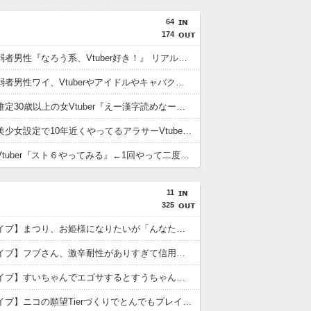
64
174
想像上の弱者男性『なろう系、Vtuber好き！』 リアル弱者男性『哲学、古典文学、世界史。(ﾒｶﾞﾈｸｲ)』
【悲報】弱者男性ワイ、Vtuberやアイドルやキャバクラに金を使いまくる奴が理解できない…
【悲報】推定30歳以上の女Vtuber『えー漢字読めなーいわかんなーい』 キッズリスナー『！？』
【疑問】美少女設定で10年近くやってるアラサーVtuberとか痛いとしか思えないんだが興奮するもんなの？
【悲報】Vtuber『スト６やってみる』←1回やって二度とやらないパターン多すぎだろｗｗｗｗ
11
325
【ホロライブ】まつり、お姫様になりたいが「んなたんには勝てねえなと思ってw」
【ホロライブ】フブさん、激辛耐性がありすぎて信用が全く無く妖怪扱いさらてしまうｗ
【ホロライブ】すいちゃんでエゴサするとすうちゃんも一緒に出てくるのでなんの配信をしているか詳しいすいちゃん
【ホロライブ】ニコの願望Tierづくりでとんでもプレイに付き合わされるおかゆんw