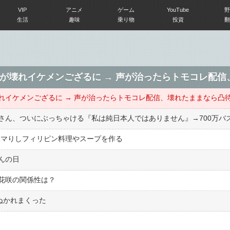
VIP
アニメ
ゲーム
YouTube
野
生活
趣味
乗り物
投資
翻
erさん、ついにぶっちゃける『私は純日本人ではありません』→700万バ
ハマりしフィリピン料理やスープを作る
んの日
花咲の関係性は？
俺ぬかれまくった