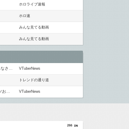
ホロライブ速報
ホロ速
みんな見てる動画
みんな見てる動画
【VTuber】ばあちゃる、引退を発表 8月9日の誕生日配信で詳細を説明「ずっと続けられなくて本当にごめんなさい」【8/9(日)15:00】
VTuberNews
トレンドの通り道
【VTuber】Google Play「選抜！推しナイン発表会」出演者発表！『にじだけと思ってたけど座長と除夜のケツおるやんけ』
VTuberNews
266