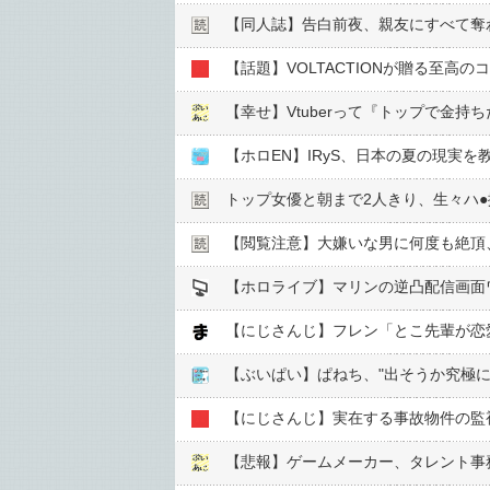
【同人誌】告白前夜、親友にすべて奪
【話題】VOLTACTIONが贈る至高
【ホロEN】IRyS、日本の夏の現実を
トップ女優と朝まで2人きり、生々ハ●︎
【閲覧注意】大嫌いな男に何度も絶頂
【ホロライブ】マリンの逆凸配信画面
【にじさんじ】フレン「とこ先輩が恋
【ぶいぱい】ぱねち、"出そうか究極
【にじさんじ】実在する事故物件の監