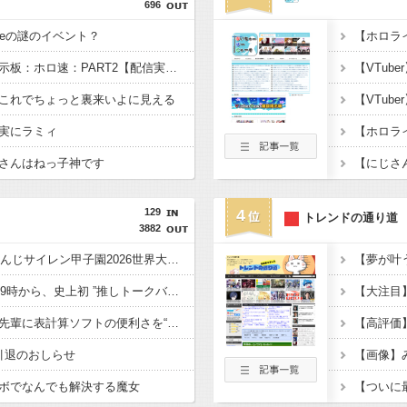
696
beの謎のイベント？
【雑談】ホロライブ掲示板：ホロ速：PART2【配信実況可】
これでちょっと裏来いよに見える
実にラミィ
さんはねっ子神です
129
4
トレンドの通り道
3882
【にじ甲2026】にじさんじサイレン甲子園2026世界大会！妖怪ってやっぱ変だわ
【にじホロ】8月22日19時から、史上初 ”推しトークバラエティ” 番組 ◤選抜！推しナイン発表会◢
【にじさんじ】長尾景先輩に表計算ソフトの便利さを“理解”らせる！クソみたいなファイル名やめろ
る引退のおしらせ
ボでなんでも解決する魔女