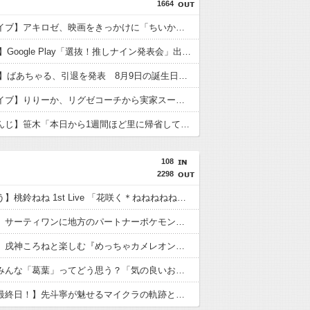
1664
【ホロライブ】アキロゼ、映画をきっかけに「ちいかわ」にどハマり「今では毎晩1時間くらい見ながら入眠しています」
【VTuber】Google Play「選抜！推しナイン発表会」出演者発表！『にじだけと思ってたけど座長と除夜のケツおるやんけ』
【VTuber】ばあちゃる、引退を発表 8月9日の誕生日配信で詳細を説明「ずっと続けられなくて本当にごめんなさい」【8/9(日)15:00】
【ホロライブ】りりーか、リグゼコーチから実家スーパーのフルーツ盛り合わせをもらう「シャインマスカット甘～～～～～い」
【にじさんじ】笹木「本日から1週間ほど里に帰省してくるやよ～。久々に京都満喫してくるっ！」
108
2298
【夢が叶う】桃鈴ねね 1st Live 「花咲く＊ねねねねねねねね超開花！」！アイドル魂を完全網羅
【大注目】サーティワンに地方のパートナーポケモンたちが大集合！新作フレーバーやモンスターボール型の商品など見どころ満載の“31ポケ夏！”キャンペーンが8月1日より堂々開催！
【高評価】戌神ころねと楽しむ『めっちゃカメレオン』の爆笑プレイ
【画像】みんな「葛葉」ってどう思う？「気の良いお兄ちゃん」
【ついに最終日！】先斗寧が魅せるマイクラの軌跡と感動のフィナーレ！