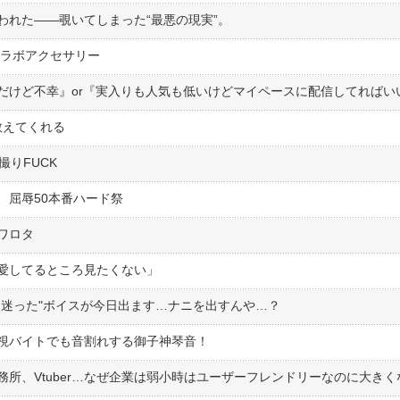
われた――覗いてしまった“最悪の現実”。
のコラボアクセサリー
教えてくれる
撮りFUCK
、屈辱50本番ハード祭
ワロタ
愛してるところ見たくない」
に迷った"ボイスが今日出ます…ナニを出すんや…？
視バイトでも音割れする御子神琴音！