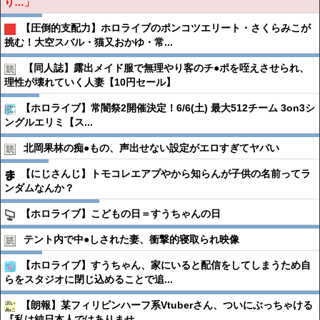
り…」
【圧倒的支配力】ホロライブのポンコツエリート・さくらみこが
挑む！大空スバル・猫又おかゆ・常...
【同人誌】露出メイド服で無理やり客のチ●︎ポを咥えさせられ、
理性が壊れていく人妻【10円セール】
【ホロライブ】常闇祭2開催決定！6/6(土) 最大512チーム 3on3シ
ングルエリミ【ス...
北岡果林の痴●︎もの、声出せない設定がエロすぎてヤバい
【にじさんじ】トモコレエアプやから知らんが子供の名前ってラ
ンダムなんか？
【ホロライブ】こどもの日＝すうちゃんの日
テント内で中●︎しされた妻、衝撃的寝取られ映像
【ホロライブ】すうちゃん、家にいると配信をしてしまうため自
らをスタジオに閉じ込めることで追...
【朗報】某フィリピンハーフ系Vtuberさん、ついにぶっちゃける
『私は純日本人ではありませ...