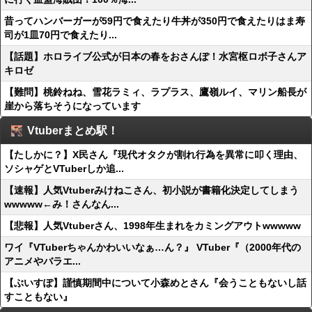
昔ってハンバーガーが59円で食えたり牛丼が350円で食えたりはま寿
司が1皿70円で食えたり...
【話題】ホロライブ公式が日本の春をおさんぽ！水宮枢ロボ子さんア
キロゼ
【難問】桃鈴ねね、雪花ラミィ、ラプラス、鷹嶺ルイ、マリン船長が
崖から落ちそうになっています
Vtuberまとめ駅！
【たしかに？】X民さん『現代オタクが割れ行為を異常に叩く理由、
ソシャゲとVTuberしか追...
【速報】人気Vtuberみけねこさん、初小説が書籍化決定してしまう
wwwww←み！さんなん...
【悲報】人気Vtuberさん、1998年生まれをカミングアウトwwwww
ワイ『VTuberちゃんかわいいなぁ…ん？』 VTuber『（2000年代の
アニメやバラエ...
【ぶいすぽ】謹慎期間中について小森めとさん『会うこともないし話
すこともない』