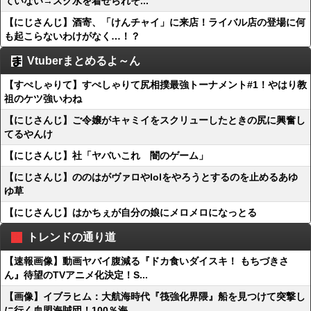
ていない→スク水を着せられそ...
【にじさんじ】酒寄、「けんチャイ」に来店！ライバル店の登場に何
も起こらないわけがなく…！？
Vtuberまとめるよ～ん
【すぺしゃりて】すぺしゃりて尻相撲最強トーナメント#1！やはり教
祖のケツ強いわね
【にじさんじ】ご令嬢がキャミイをスクリューしたときの尻に興奮し
てるやんけ
【にじさんじ】社「ヤバいこれ 闇のゲーム」
【にじさんじ】ののはがヴァロやlolをやろうとするのを止めるあゆ
ゆ草
【にじさんじ】はかちぇが自分の娘にメロメロになっとる
トレンドの通り道
【速報画像】動画ヤバイ腹減る『ドカ食いダイスキ！ もちづきさ
ん』待望のTVアニメ化決定！S...
【画像】イブラヒム：大航海時代『筏強化界隈』船を見つけて突撃し
に行く血盟海賊団！100％海...