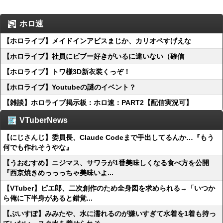
ホロ速
【ホロライブ】メイドインアビスまじか、カリオペすげえな
【ホロライブ】社員にビブー好きがいるに違いない（確信
【ホロライブ】トワ様3D新衣装くっぞ！
【ホロライブ】Youtubeの謎のイベント？
【雑談】ホロライブ掲示板：ホロ速：PART2【配信実況可】
VTuberNews
【にじさんじ】委員長、Claude Codeまで手出してるんか…『もう
何でも作れそうやな』
【うおむすめ】ニジマス、サワラが1番美味しくなる食べ方を公開
『西京焼きめっっっちゃ美味いよ...
【VTuber】ピエ郎、二次創作のため全身図を求められる→「いつか
ら俺に下半身があると錯覚...
【ぶいすぽ】みみたや、水に濡れるのが嫌いすぎて水着を1着も持っ