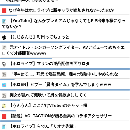
なぜ今年はホロライブに新キャラが追加されなかったのか
【YouTube】なんかプレミアムじゃなくてもPiP出来る様になっ
てないか？
【にじさんじ】町田ってちょっと
元アイドル・シンガーソングライター、AVデビューでめちゃエ
ロくて才能開花wwwww
【ホロライブ】マリンの逆凸配信画面ワロタ
「孕●︎せて…」耳元で淫語懇願、種●︎け危険中●︎しやめられな
【ホロEN】ビブー「賢者タイム」を学んでしまうｗｗｗ
痴女が乱れて潮吹いて男を骨抜きにしてく
【うんうん】ここだけVTuberのチャット欄
【話題】VOLTACTIONが贈る至高のコラボアクセサリー
【ホロライブ】らでん「リオナ先輩」