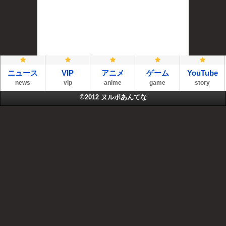
ニュース
VIP
アニメ
ゲーム
YouTube
news
vip
anime
game
story
©2012
ヌルポあんてな