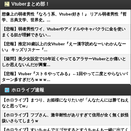
Vtuberまとめ部！
想像上の弱者男性『なろう系、Vtuber好き！』 リアル弱者男性『哲
学、古典文学、世界史。...
【悲報】弱者男性ワイ、Vtuberやアイドルやキャバクラに金を使い
まくる奴が理解できない…
【悲報】推定30歳以上の女Vtuber『えー漢字読めなーいわかんなー
い』 キッズリスナー『...
【疑問】美少女設定で10年近くやってるアラサーVtuberとか痛いと
しか思えないんだが興奮...
【悲報】Vtuber『スト６やってみる』←1回やって二度とやらないパ
ターン多すぎだろｗｗｗ...
ホロライブ速報
【ホロライブ】まつり、お姫様になりたいが「んなたんには勝てねえ
なと思ってw」
【ホロライブ】フブさん、激辛耐性がありすぎて信用が全く無く妖怪
扱いさらてしまうｗ
【ホロライブ】すいちゃんでエゴサするとすうちゃんも一緒に出てく