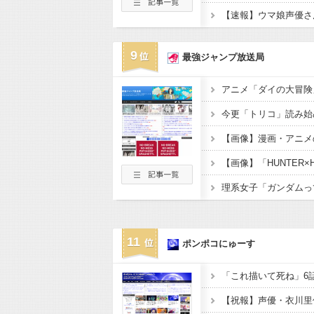
【速報】ウマ娘声優さ
9
最強ジャンプ放送局
11
ポンポコにゅーす