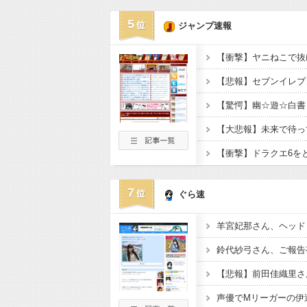
5
ジャンプ速報
7
ぐら速
羊宮妃那さん、ヘッド
鈴代紗弓さん、ご報告
声優でMリーガーの伊