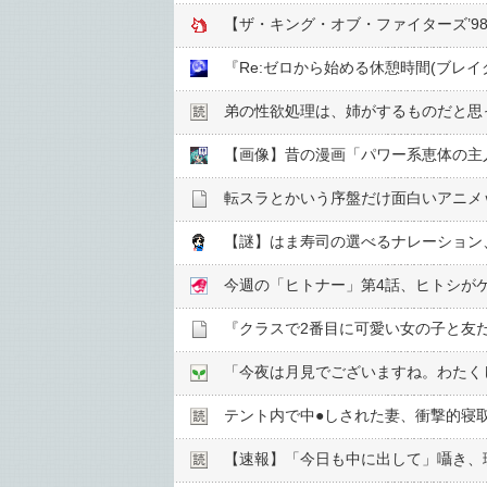
【ザ・キング・オブ・ファイターズ’98
弟の性欲処理は、姉がするものだと思
【画像】昔の漫画「パワー系恵体の主人
転スラとかいう序盤だけ面白いアニメ
【謎】はま寿司の選べるナレーション
今週の「ヒトナー」第4話、ヒトシが
『クラスで2番目に可愛い女の子と友だ
テント内で中●︎しされた妻、衝撃的寝
【速報】「今日も中に出して」囁き、