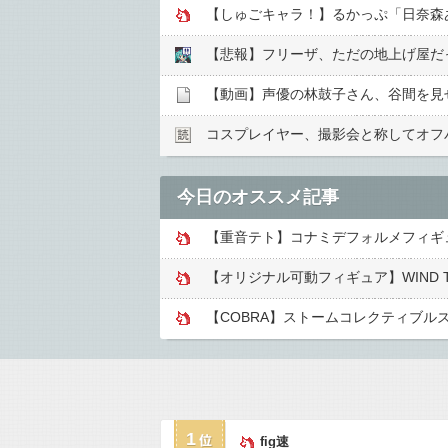
【しゅごキャラ！】るかっぷ「日奈森
【悲報】フリーザ、ただの地上げ屋だ
【動画】声優の林鼓子さん、谷間を見
コスプレイヤー、撮影会と称してオフパ
今日のオススメ記事
【重音テト】コナミデフォルメフィギュア
【COBRA】ストームコレクティブル
1
fig速