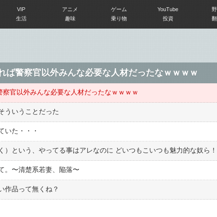
VIP
アニメ
ゲーム
YouTube
野
生活
趣味
乗り物
投資
翻
てみれば警察官以外みんな必要な人材だったなｗｗｗｗ
れば警察官以外みんな必要な人材だったなｗｗｗｗ
そういうことだった
ていた・・・
く）という、やってる事はアレなのに どいつもこいつも魅力的な奴ら
て。〜清楚系若妻、陥落〜
い作品って無くね？