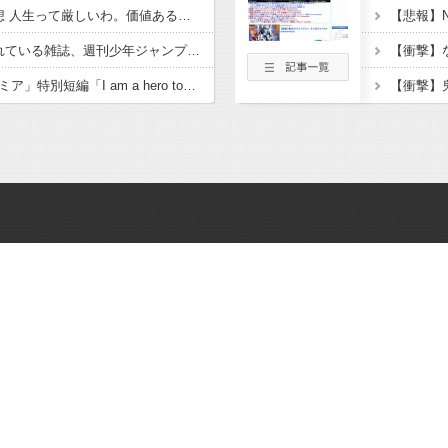
「攻殻機動隊」5話感想 人生って厳しいわ。価値ある仕事は死の近く、天秤は釣り合うか……。バトーの怒り！少佐ドジっ娘も面白い！！「THE GHOST IN THE SHELL」
【話題】日本で1番売れている雑誌、週刊少年ジャンプ紙版が100万部を下回り国内で大台を超える雑誌はゼロに。なお、電子版を含めた漫画市場規模は歴史上最盛期を迎えている！！
「僕のヒーローアカデミア」特別短編「I am a hero too」感想 救けられた彼女の成長、見守る大人。世界が“更に向こうへ”進む音をその歌で聴け！(ヒロアカファンブック読切アニメ)