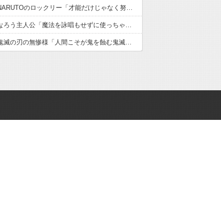
【悲報】NARUTOのロックリー「才能だけじゃなく努力で逆転できる事を証明する」ワイ「ええやん」←結果ｗｗｗ
【衝撃】なろう主人公「魔法を詠唱もせずに使っちゃいましたｗ」←これｗｗｗ
【衝撃】鬼滅の刃の無惨様「人間こそが鬼を蝕む鬼滅の刃ではないか！」←こういう展開ガチで欲しかったよなｗｗｗｗ