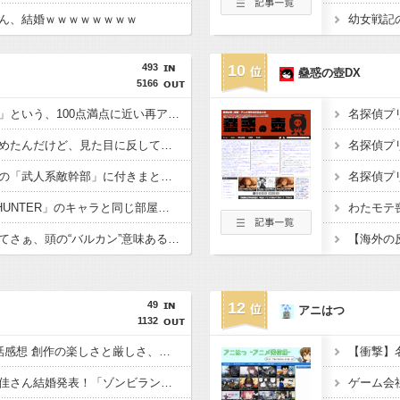
ん、結婚ｗｗｗｗｗｗｗｗ
493
10
蠱惑の壺DX
5166
アニメ「ダイの大冒険」という、100点満点に近い再アニメ化作品ｗｗｗｗ
今更「トリコ」読み始めたんだけど、見た目に反して小松すごいヤツじゃない？？
【画像】漫画・アニメの「武人系敵幹部」に付きまといがちな疑問ｗｗｗｗ
【画像】「HUNTER×HUNTER」のキャラと同じ部屋に1時間閉じ込められるなら誰が良い？？？
理系女子「ガンダムってさぁ、頭の“バルカン”意味あるの？あれ、役に立たなくない？」
49
12
アニはつ
1132
「これ描いて死ね」6話感想 創作の楽しさと厳しさ、出逢いと再会。コミティア閉会まで面白い初のサークル参加！！
【祝報】声優・衣川里佳さん結婚発表！「ゾンビランドサガ」ゆうぎり、「ウマ娘」ナリタブライアン、「天穂のサクナヒメ」ココロワヒメなど活躍。おめでとうございます！！