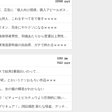
22008
【悲報】X、広告に「個人向け国債」購入アピールポストが投稿され始める。税金そんな事に使ってるから誰も買わんのではｗｗｗｗ
九州人、これをすべて生で食すｗｗｗｗ
イオン、完全にヤケクソになるｗｗｗｗ
【悲報】独身弱者男性、30歳あたりから普通以上男性と共通項がなくなり会話が成り立たないｗｗｗｗ
東海道新幹線の自由席、ガチで終わるｗｗｗｗ
1182
7022
スで結局1番面白いのって…
TONE』とかいうクソおもろい作品ｗｗｗ
ん、女の服の構造がわからない
ライチュウ「ピチューとピカチュウより圧倒的に強いですｗｗｗ」←こいつが不人気な理由
『名探偵プリキュア！』28話感想 新たな怪盗、デッチ・アゲイン登場