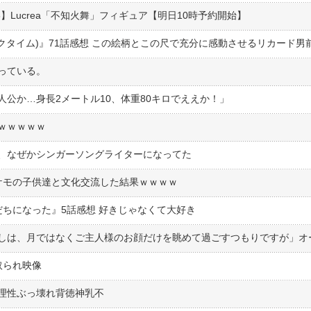
】Lucrea「不知火舞」フィギュア【明日10時予約開始】
っている。
公か…身長2メートル10、体重80キロでええか！」
ｗｗｗｗｗ
、なぜかシンガーソングライターになってた
ケモの子供達と文化交流した結果ｗｗｗｗ
ちになった』5話感想 好きじゃなくて大好き
取られ映像
理性ぶっ壊れ背徳神乳不