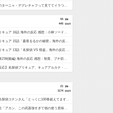
幼女戦記のターニャ・デグレチャフって見ててイラつかね？
55
445
名探偵プリキュア 16話 海外の反応 感想：小林ソード、かっこいい。
名探偵プリキュア 15話「森亜るるかの秘密」海外の反応 感想：るるかさん43歳…
名探偵プリキュア 13話「名探偵 VS 怪盗」海外の反応 感想：アルカナシャドウの腋に無事興奮する海外の紳士たち
わたモテ喪239(後編) 海外の反応 感想：智貴、ブチ切れる。
【海外の反応】名探偵プリキュア、キュアアルカナ・シャドウ待望のデビューに海外の大きいお友達もぷいきゅあがんばえ～してしまう
21
1174
【衝撃】名探偵コナンさん「とっくに100巻超えてます」←コイツが叩かれない理由ｗｗｗｗ
ゲーム会社「アカン、この武器強すぎて他の使う意味がない…せや！」←これｗｗｗ