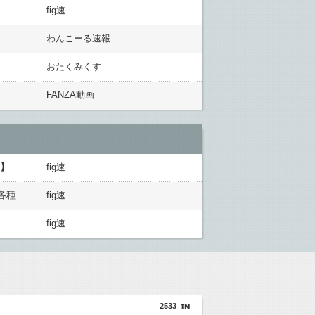
fig速
わんこーる速報
おたくみくす
FANZA動画
開】
fig速
【オリジナル可動フィギュア】WIND TOYS「タイタン スーパーアクションマッスルボディ」可動フィギュア各種【予約開始】
fig速
】
fig速
2533