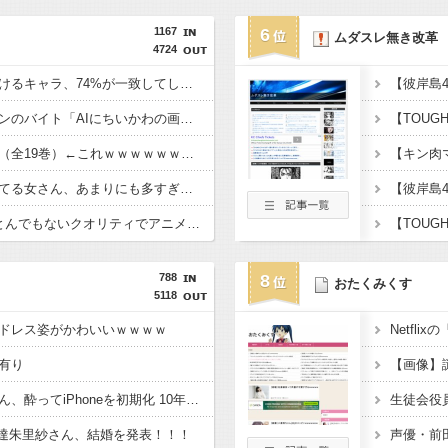
1167
6
ムダスレ無き改革
4724
【衝撃】ヤニねこで抜けるキャラ、74%が一致してしまう
【悲報】セブンイレブンのバイト「AIにちいかわの画像を食わせてっと………できた！」
【驚愕】幽☆遊☆白書（全19巻）←これｗｗｗｗｗｗｗｗｗｗｗｗｗｗｗｗｗ
【大悲報】未来で待ってる女さん、あまりにも多すぎて大渋滞にｗｗｗｗｗ
【衝撃】ドラクエ6をとんでもないクオリティでアニメ化してしまったAI動画がこちら！！！
788
8
おたくみくす
5118
ドレス姿がかわいいｗｗｗｗ
Netfl
有り
【悲報】前田佳織里さん、酔ってiPhoneを初期化 10年分の思い出も消える・・・
生徒会役員
達朱里紗さん、結婚を発表！！！