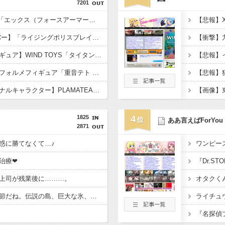
7201
【ロックマン】MDLX「エックス（フォースアーマー）」「フォルテ」アクションフィギュア【彩色原型公開】
【トミカ ジョブレイバー】「ライジングポリスブレイバー デカライドアーマー白バイ DXセット」【ジョーシン＆エディオン限定カスタマイズキャンペーン開催】
【衝撃】
【オリジナル可動フィギュア】WIND TOYS「タイタン スーパーアクションマッスルボディ」可動フィギュア各種【予約開始】
【悲報】
【重音テト】コナミデフォルメフィギュア「重音テト 通常衣装Ver.」「重音テト SV衣装Ver.」【彩色原型公開】
【トリダモノ氏オリジナルキャラクター】PLAMATEA「MXちゃん」プラモデル【駿河屋 予約開始】
【画像】
1825
4
ああ言えばForYou
2871
惑に勝てなくて…♪
ワンピー
治療❤
『Dr.S
上司が残業後に………。
オタクく
「ついに夏フェスの季節だね。伝説の島、巨大な氷、眠る財宝……心躍る要素が目白押しだ。今から楽しみで仕方ないよ！」オーガスト『あいミス』新イベント『真夏の氷島フェス』