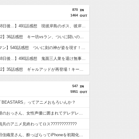
870
1464
【彼岸島48日後…】491話感想 現彼岸島のボス、彼岸王子が登場！
【TOUGH2】36話感想 キー坊vsラン、ついに闘いのゴングが鳴る！
【キン肉マン】540話感想 ついに刻の神が姿を現す！そしてピノという謎の女超人？も登場
【彼岸島48日後…】490話感想 鬼面三人衆を退け無事都外へ進出成功！給水車破壊作戦へ
【TOUGH2】35話感想 ギャルアッドが再登場！キー坊とスパーして試合のセコンドに！？
547
5951
ixの「BEASTARS」ってアニメおもろいんか？
【画像】謎のおっさん、女性声優に囲まれてデレデレになる
共のアニメ見終わってロス????????????
声優・前田佳織里さん、酔っぱらってiPhoneを初期化してしまうｗｗｗｗ