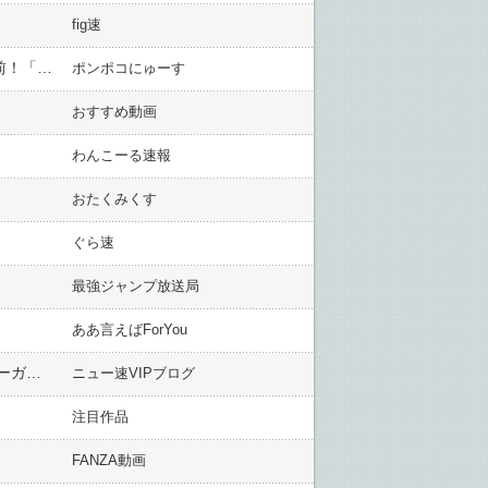
fig速
『Re:ゼロから始める休憩時間(ブレイクタイム)』71話感想 この絵柄とこの尺で充分に感動させるリカード男前！「リゼロ」ミニアニメ「4期 5話 有言実行備忘録」
ポンポコにゅーす
おすすめ動画
わんこーる速報
おたくみくす
ぐら速
最強ジャンプ放送局
ああ言えばForYou
「今夜は月見でございますね。わたくしは、月ではなくご主人様のお顔だけを眺めて過ごすつもりですが」オーガスト『あいミス』新イベント『季節外れのトミクニ月見』
ニュー速VIPブログ
注目作品
FANZA動画