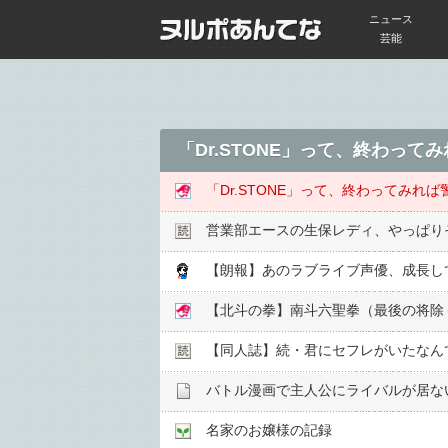
ニュース
芸能
「Dr.STONE」って、終わっ
「Dr.STONE」って、終わってみ
営業部エースの生保レディ、やっぱり
【朗報】あのラブライブ声優、成長し
【北斗の拳】南斗六聖拳（最後の将除
【同人誌】続・君にセフレがいたなん
バトル漫画で主人公にライバルが居な
名家のお嬢様の記録