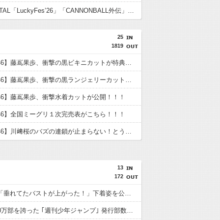
BABYMETAL「LuckyFes’26」「CANNONBALL外伝」グッズ販売決定
25
1819
【日向坂46】藤嶌果歩、衝撃の黒ビキニカットが特典に！！！
【日向坂46】藤嶌果歩、衝撃の黒ランジェリーカットが解禁！！！！
46】藤嶌果歩、衝撃水着カットが公開！！！
46】全国ミーグリ１次完売表がこちら！！！
【乃木坂46】川﨑桜のバズの連鎖が止まらない！とうとう幼少期まで万バズ
13
172
鈴木奈々「垂れてたバストが上がった！」下着姿を公開！！！
かつて650万部を誇った ｢週刊少年ジャンプ｣ 発行部数が初の100万部割れに・・・