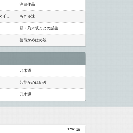
注目作品
【画像】「Z世代のGカップボディ」、ドスケベすぎるwwwww野村るな(19)、水着グラビア写真集で圧倒的スタイルを大胆披露！！！
もきゅ速
超・乃木坂まとめ誕生！
芸能かめはめ波
乃木通
芸能かめはめ波
乃木通
1792