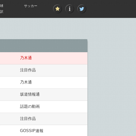
球
サッカー
訳
乃木通
注目作品
乃木通
坂道情報通
話題の動画
注目作品
GOSSIP速報