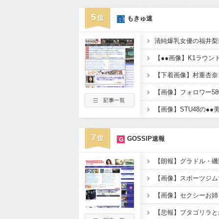
5
もきゅ速
7
GOSSIP速報