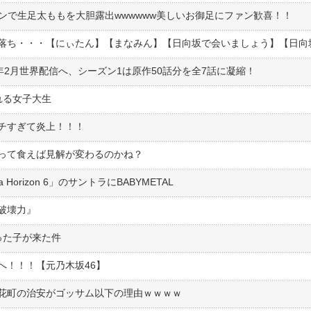
ンで生足太ももを大胆露出wwwwww美しいお御足にファン歓喜！！
落ち・・・【にぃたん】【まなみん】【日向坂で会いましょう】【日向坂
lixで来年2月世界配信へ、シーズン1は原作50話分を全7話に凝縮！
れる女子大生
チすぎて炎上！！！
って食えば見解が変わるのかね？
orizon 6」のサントラにBABYMETAL
破壊力』
った子が来た件
へ！！！【元乃木坂46】
花町の治安がゴッサム以下の理由ｗｗｗｗ