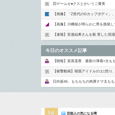
罰ゲームセ●︎クスとかいうご褒美
【画像】川﨑桜が明らかに男を挑発し
【速報】安達結希さんを殺.害した現
今日のオススメ記事
【朗報】賀喜遥香、最新の薄着×太も
【衝撃動画】韓国アイドルのエ□売り
日向坂46、もちもちの肉厚ナマ太も
1
芸能人の気になる噂