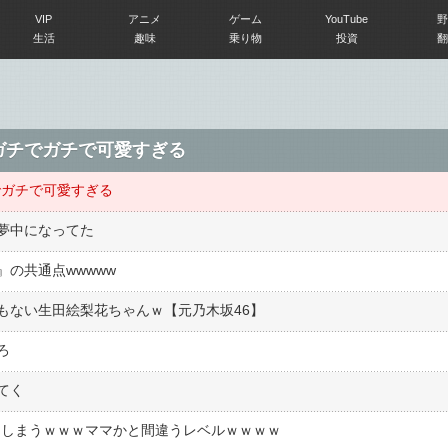
VIP
アニメ
ゲーム
YouTube
野
生活
趣味
乗り物
投資
翻
ガチでガチで可愛すぎる
でガチで可愛すぎる
夢中になってた
の共通点wwwww
もない生田絵梨花ちゃんｗ【元乃木坂46】
ろ
てく
れてしまうｗｗｗママかと間違うレベルｗｗｗｗ