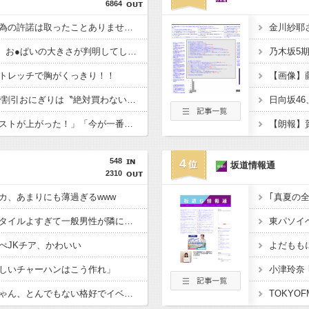
6864
ジャンポケ斎藤「性行為の許諾は取ったことありません」
金川紗耶
【画像】 Adoさん(23)、お●ぱいの大きさが判明してしまう！
乃木坂5
トレッチで胸がくっきり！！
ヒコロヒー コンビニで割引おにぎりは〝絶対買わない〟理由
鈴木奈々「垂れてたバストが上がった！」「今が一番バスト大きい！」 下着姿を公開、豊満な美バストを披露 （画像あり）
【朗報】
548
4
坂道情報通
2310
カ、あまりにも薄過ぎるwww
【悲報】瀬戸環奈がスタイルよすぎて一般男性が隣に並ぶとチンチクリンに見えてしまう
ぺJKチア、かわいい
しいチャーハンはこう作れ」
小津玲奈
【画像】リアルみいちゃん、とんでもない格好でイベント出演するwwwww