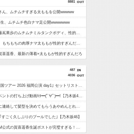
8881
さん、ムチムチすぎる太ももを公開wwwww
期生、ムチムチ色白ナマ足公開wwwwwww
【画像】藤嶌果歩のムチムチミルタンクボディ、性的すぎんだろ・・・
日向坂46、もちもちの肉厚ナマ太ももが性的すぎんだろ【画像】
賀喜遥香、最新の薄着×太ももが性的すぎんだろ
487
4036
｢真夏の全国ツアー 2026 福岡公演 day1｣ セットリストがコチラ！！！【乃木坂46】
東パソイベントの打ち上げ動画ｷﾀ━(ﾟ∀ﾟ)━!【乃木坂46】
よだももに連絡して髪型を決めてもらうあやめんとれんたん可愛い！！！【乃木坂46】
 ｢すごく久しぶりのプールでした｣【乃木坂46】
TOKYOFM公式の賀喜遥香生誕ポストが完璧すぎる！！！【乃木坂46】