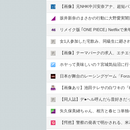
【画像】元NHK中川安奈アナ、超短パ
坂井新奈のまさかの行動に大野愛実闇
リメイク版 ｢ONE PIECE｣ Netf
女1人参加した宅飲み、同級生に廻さ
【画像】テーマパークの求人、エチエ
ホヤって美味しいの？宮城気仙沼に行
日本が舞台のレーシングゲーム「Forza H
【画像あり】池田テレサの白ワキの『
【同人誌】デ●︎ヘル呼んだら昔好きだ
矢久保美緖ちゃん、相方と春ヒコ単独
【愕然】警察の発表で明かされる、米