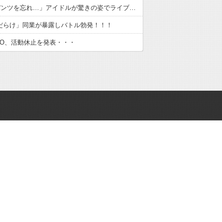
｢ブラとパンツを忘れ…」アイドルが驚きの姿でライブ出演！！！
件だらけ」同業が暴露しバトル勃発！！！
・RIO、活動休止を発表・・・