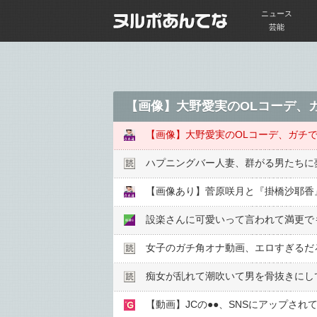
ニュース
芸能
【画像】大野愛実のOLコーデ、
【画像】大野愛実のOLコーデ、ガチ
ハプニングバー人妻、群がる男たちに
【画像あり】菅原咲月と『掛橋沙耶香』
設楽さんに可愛いって言われて満更で
女子のガチ角オナ動画、エロすぎるだ
痴女が乱れて潮吹いて男を骨抜きにし
【動画】JCの●●、SNSにアップさ