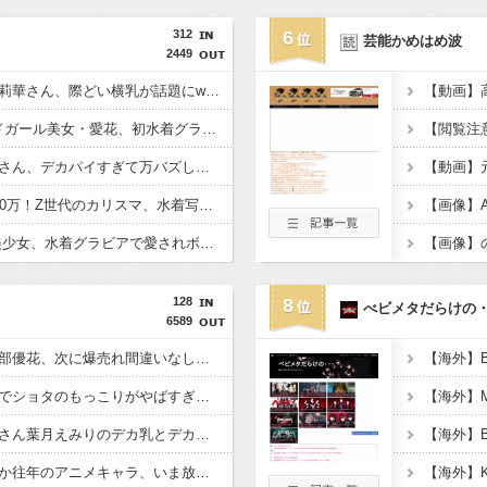
312
6
芸能かめはめ波
2449
清純爆乳女優の福井梨莉華さん、際どい横乳が話題にwwwwwFRIDAYの水着グラビアオフショットにファン大興奮！！
【●●画像】K1ラウンドガール美女・愛花、初水着グラビアが美しすぎるwwwwwwww
【下着画像】村重杏奈さん、デカパイすぎて万バズしてしまうwwwwwwww
【画像】フォロワー580万！Z世代のカリスマ、水着写真集の発売決定wwwwwさくら、沖縄を舞台にカワイイが爆発！！！
【画像】STU48の●●美少女、水着グラビアで愛されボディを大放出wwwwww甲斐心愛が「BOMB」で豊満バストを大胆披露！！
128
8
べビメタだらけの
6589
【朗報】グラドル・磯部優花、次に爆売れ間違いなしのイベントが話題にｗｗｗｗ
【画像】スポーツジムでショタのもっこりがやばすぎるwwwwww
【画像】セクシーお姉さん葉月えみりのデカ乳とデカケツが限界突破して最強ｗｗｗｗ
【悲報】ブタゴリラとか往年のアニメキャラ、いま放送したら大問題になる模様www