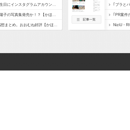
【速報】賀喜遥香が誕生日にインスタグラムアカウント開設！【かっきー】【乃木坂46】
藤嶌果歩の次は正源司陽子の写真集発売か！？【かほりん・しょげこ】【日向坂46】
｢PR案
藤嶌果歩1st写真集の感想まとめ。おおむね好評【かほりん】【日向坂46】
NiziU