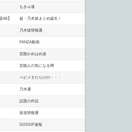
もきゅ速
46】
超・乃木坂まとめ誕生！
乃木坂情報通
FANZA動画
芸能かめはめ波
芸能人の気になる噂
べビメタだらけの・・・
乃木通
話題の作品
坂道情報通
GOSSIP速報