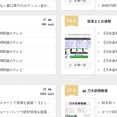
【画像】54歳とは思えない森口博子のボディコン姿がヤバすぎる、工藤夕貴も参戦！その理由がこれwwwwww
37
10
坂道まとめ速報
380
B48関連のテレビ
B48関連のテレビ
B48関連のテレビ
【日向坂
B48関連のテレビ
【乃木坂
B48関連のテレビ
22
12
乃木坂情報通
1503
【画像】川﨑桜がミニスカートで美脚を披露！【さくたん】【乃木坂46】
【画像】向井純葉がショートパンツで絶対領域を披露！【櫻坂46】