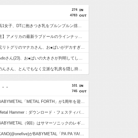
274
4783
【動画】高1女子、DTに抱きつき乳をブルンブルン揺らしてしまう！
【閲覧注意】アメリカの最新ラブドールのラインナップが地獄すぎる…
【動画】元リトグリのマナカさん、お●ぱいがデカすぎると話題に！
【画像】Adoさん(23)、お●ぱいの大きさが判明してしまう！
【画像】のんさん、とんでもなく立派な乳房を隠し持っていた！
101
・・・
745
【海外】BABYMETAL「METAL FORTH」が1周年を迎えた
【海外】Metal Hammer：ダウンロード・フェスティバル史上最高の13のパフォーマンスにBABYMETAL
【海外】BABYMETAL（9回）はサマーソニックのレギュラー出演者の中で2番目に多い
【海外】KANO(@onefive)がBABYMETAL「PA PA YA!!」に合わせて踊ってる